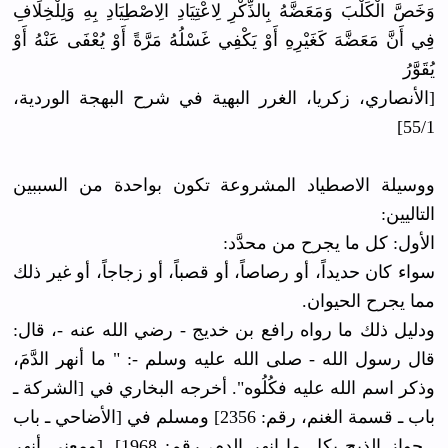
وَخَصَّ الْكَلْبَ وَمَعَضَّهُ بِالذِّكْرِ لِاعْتِيَادِ الِاصْطِيَادِ بِهِ وَلِلْخِلَافِ
فِي أَنَّ مَعَضَّهَ كَغَيْرِهِ أَوْ يَكْفِي غَسْلُهُ مَرَّةً أَوْ يُعْفَى عَنْهُ أَوْ
يُقَوَّرُ
[الأنصاري، زكريا، الغرر البهية في شرح البهجة الوردية،
55/1]
ووسيلة الاصطياد المشروعة تكون بواحدة من السببين
التاليين:
الأول: كل ما يجرح من محدَّد:
سواء كان حديداً، أو رصاصاً، أو قصباً، أو زجاجاً، أو غير ذلك
مما يجرح الحيوان.
ودليل ذلك ما رواه رافع بن خديج - رضي الله عنه -، قال:
قال رسول الله - صلى الله عليه وسلم -: " ما أنهر الدَّمَ،
وذكر اسم الله عليه فكُلُوه". أخرجه البخاري في [الشركة ـ
باب ـ قسمة الغنم، رقم: 2356] ومسلم في [الأضاحي ـ باب
ـ جواز الذبح بكل ما انهر الدم، رقم: 1968]. [ومعنى أنهر