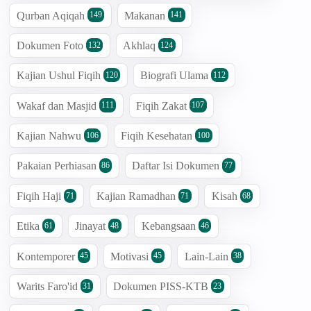
Qurban Aqiqah
Makanan
149
141
Dokumen Foto
Akhlaq
132
124
Kajian Ushul Fiqih
Biografi Ulama
120
112
Wakaf dan Masjid
Fiqih Zakat
111
107
Kajian Nahwu
Fiqih Kesehatan
106
100
Pakaian Perhiasan
Daftar Isi Dokumen
86
77
Fiqih Haji
Kajian Ramadhan
Kisah
71
71
68
Etika
Jinayat
Kebangsaan
61
48
46
Kontemporer
Motivasi
Lain-Lain
45
45
38
Warits Faro'id
Dokumen PISS-KTB
31
23