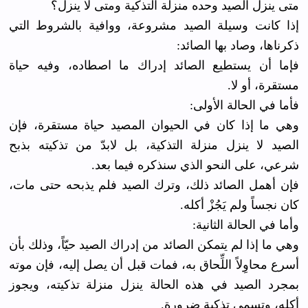
متى ينزل الصيد وحده منزلة التذكية ومتى لا ينزل؟
إذا كانت وسيلة الصيد مشروعة، ووافية بالشروط التي
ذكرناها، وصاد بها الصائد:
فإما أن يستطيع الصائد إدراك ما اصطاده، وفيه حياة
مستقرة، أو لا.
فأما في الحالة الأولى:
وهي ما إذا كان في الحيوان المصيد حياة مستقرة، فإن
الصيد لا ينزل منزلة التذكية، بل لابدّ من تذكيته بذبح
شرعي، على النحو الذي سنذكره فيما بعد.
فإن أهمل الصائد ذلك، وترك الصيد فلم يذبحه حتى مات،
كان نجساً ولم يَجُزْ أكله.
وأما في الحالة الثانية:
وهي ما إذا لم يتمكن الصائد من إدراك الصيد حيّاً، وذلك بأن
أسرع محاوِلاً اللِّحاق به، فمات قبل أن يصل إليه، فإن موته
بمجرد الصيد في هذه الحالة ينزل منزلة تذكيته، ويجوز
أكله، وتسمى تذكية ضرورة.