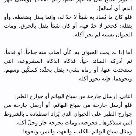
الدم: أي أساله].
فلو كان ما يُصاد به شيئاً لا حدّ له، وإنما يقتل بضغطه، وأو
بثقلة: كحجر لا حدّ فيه، أو كان شيئاً يقتل بالحرق، ومات
الحيوان بسببه لم يجز أكله.
أما إذا لم يمت الحيوان به: كأن أصاب منه جناحاً، أو قدماً،
ثم أدركه الصائد حياً، فذكاه الذكاة المشروعة، التي
سنتحدث عنها، أو رماه بشيء يقتل بحدِّه: كسكّين وسهم،
ونحوهما، فإنه يجوز أكله.
الثاني: إرسال جارحة من سباع البهائم أو جوارح الطير:
فلو أرسل جارحة من سباع البهائم، أو أرسل جارحة من
جوارح الطير على الحيوان الذي يُراد اصطياده ـ بالشروط
التي سنذكرها ـ فجرحته، ومات بجرحه جاز وحلّ أكله.
ومثال سباع البهائم: الكلب، والفهد، والنمر، ونحوها.