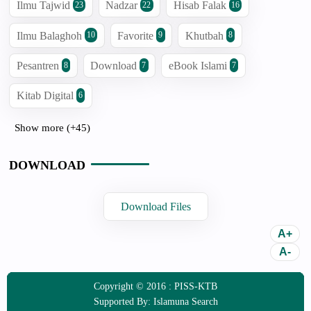
Ilmu Tajwid
Nadzar
Hisab Falak
23
22
16
Ilmu Balaghoh
Favorite
Khutbah
10
9
8
Pesantren
Download
eBook Islami
8
7
7
Kitab Digital
6
Show more (+45)
DOWNLOAD
Download Files
Copyright © 2016 :
PISS-KTB
Supported By:
Islamuna Search