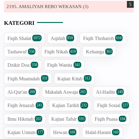
2195. AMALIYAH REBO WEKASAN (3)
KATEGORI
Fiqih Shalat
Aqidah
Fiqih Thoharoh
1072
859
616
Tashawuf
Fiqih Nikah
Keluarga
556
419
363
Dzikir Doa
Fiqih Wanita
358
341
Fiqih Muamalah
Kajian Kitab
331
312
Al-Qur'an
Makalah Aswaja
Al-Hadits
269
265
249
Fiqih Jenazah
Kajian Tarikh
Fiqih Sosial
241
232
227
Ilmu Hikmah
Kajian Tafsir
Fiqih Puasa
202
195
194
Kajian Umum
Hewan
Halal-Haram
177
169
160