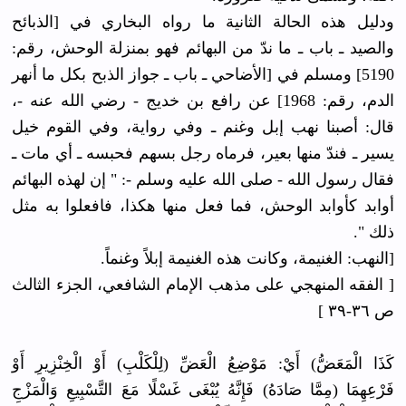
ودليل هذه الحالة الثانية ما رواه البخاري في [الذبائح
والصيد ـ باب ـ ما ندّ من البهائم فهو بمنزلة الوحش، رقم:
5190] ومسلم في [الأضاحي ـ باب ـ جواز الذبح بكل ما أنهر
الدم، رقم: 1968] عن رافع بن خديج - رضي الله عنه -،
قال: أصبنا نهب إبل وغنم ـ وفي رواية، وفي القوم خيل
يسير ـ فندّ منها بعير، فرماه رجل بسهم فحبسه ـ أي مات ـ
فقال رسول الله - صلى الله عليه وسلم -: " إن لهذه البهائم
أوابد كأوابد الوحش، فما فعل منها هكذا، فافعلوا به مثل
ذلك ".
[النهب: الغنيمة، وكانت هذه الغنيمة إبلاً وغنماً.
[ الفقه المنهجي على مذهب الإمام الشافعي، الجزء الثالث
ص ٣٦-٣٩ ]
كَذَا الْمَعَضُّ) أَيْ: مَوْضِعُ الْعَضِّ (لِلْكَلْبِ) أَوْ الْخِنْزِيرِ أَوْ
فَرْعِهِمَا (مِمَّا صَادَهُ) فَإِنَّهُ يُبْغَى غَسْلًا مَعَ التَّسْبِيعِ وَالْمَزْجِ