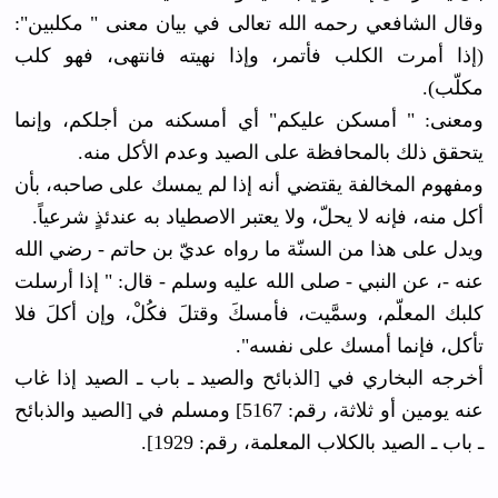
وقال الشافعي رحمه الله تعالى في بيان معنى " مكلبين":
(إذا أمرت الكلب فأتمر، وإذا نهيته فانتهى، فهو كلب
مكلّب).
ومعنى: " أمسكن عليكم" أي أمسكنه من أجلكم، وإنما
يتحقق ذلك بالمحافظة على الصيد وعدم الأكل منه.
ومفهوم المخالفة يقتضي أنه إذا لم يمسك على صاحبه، بأن
أكل منه، فإنه لا يحلّ، ولا يعتبر الاصطياد به عندئذٍ شرعياً.
ويدل على هذا من السنّة ما رواه عديّ بن حاتم - رضي الله
عنه -، عن النبي - صلى الله عليه وسلم - قال: " إذا أرسلت
كلبك المعلّم، وسمَّيت، فأمسكَ وقتلَ فكُلْ، وإن أكلَ فلا
تأكل، فإنما أمسك على نفسه".
أخرجه البخاري في [الذبائح والصيد ـ باب ـ الصيد إذا غاب
عنه يومين أو ثلاثة، رقم: 5167] ومسلم في [الصيد والذبائح
ـ باب ـ الصيد بالكلاب المعلمة، رقم: 1929].