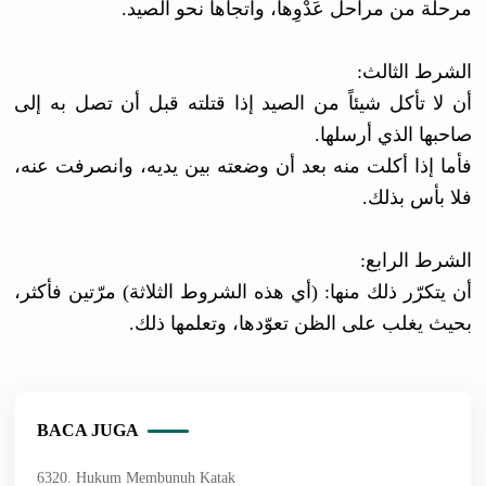
مرحلة من مراحل عَدْوِها، واتجاها نحو الصيد.
الشرط الثالث:
أن لا تأكل شيئاً من الصيد إذا قتلته قبل أن تصل به إلى
صاحبها الذي أرسلها.
فأما إذا أكلت منه بعد أن وضعته بين يديه، وانصرفت عنه،
فلا بأس بذلك.
الشرط الرابع:
أن يتكرّر ذلك منها: (أي هذه الشروط الثلاثة) مرّتين فأكثر،
بحيث يغلب على الظن تعوّدها، وتعلمها ذلك.
BACA JUGA
6320. Hukum Membunuh Katak