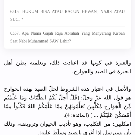
6315. HUKUM BISA ATAU RACUN HEWAN, NAJIS ATAU
SUCI ?
6337. Apa Nama Gajah Raja Abrahah Yang Menyerang Ka'bah
Saat Nabi Muhammad SAW Lahir?
والعبرة في كونها قد اعتادت ذلك، وتعلمته بظن أهل
الخبرة في الصيد والجوارح.
والأصل في اعتبار هذه الشروط لحلّ الصيد بهذه الجوارح
هو قول الله عزّ وجلّ: [قُلْ أُحِلَّ لَكُمُ الطَّيِّبَاتُ وَمَا عَلَّمْتُم
مِّنَ الْجَوَارِحِ مُكَلِّبِينَ تُعَلِّمُونَهُنَّ مِمَّا عَلَّمَكُمُ اللهُ فَكُلُواْ مِمَّا
أَمْسَكْنَ عَلَيْكُمْ ... ] (المائدة: 4).
[مكلبين: من التكليب، وهو تأديب الحيوان وترويضه، وذلك
بأن يسترسل إذا أغري بالصيد وسلّط عليه].