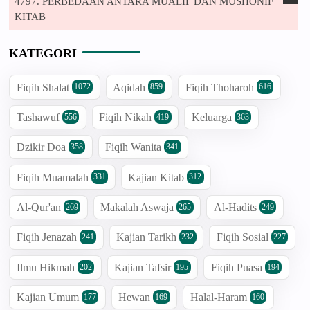
4797. PERBEDAAN ANTARA MUALIF DAN MUSHONIF
KITAB
KATEGORI
Fiqih Shalat
Aqidah
Fiqih Thoharoh
1072
859
616
Tashawuf
Fiqih Nikah
Keluarga
556
419
363
Dzikir Doa
Fiqih Wanita
358
341
Fiqih Muamalah
Kajian Kitab
331
312
Al-Qur'an
Makalah Aswaja
Al-Hadits
269
265
249
Fiqih Jenazah
Kajian Tarikh
Fiqih Sosial
241
232
227
Ilmu Hikmah
Kajian Tafsir
Fiqih Puasa
202
195
194
Kajian Umum
Hewan
Halal-Haram
177
169
160