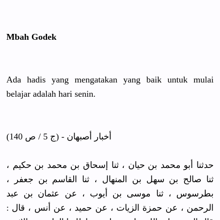
Mbah Godek
Ada hadis yang mengatakan
yang baik untuk mulai
belajar adalah hari senin.
أخبار أصبهان - (ج 5 / ص 140)
حدثنا أبو محمد بن حيان ، ثنا إسحاق بن محمد بن حكيم ،
ثنا صالح بن سهل بن المنهال ، ثنا القاسم بن جعفر ،
بطرسوس ، ثنا موسى بن أيوب ، عن عثمان بن عبد
الرحمن ، عن حمزة الزيات ، عن حميد ، عن أنس ، قال :