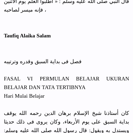
قال النبي صلى الله عليه وسلم : « اطلبوا العلم يوم الاثنين
، فإنه ميسر لصاحبه
Taufiq Alaika Salam
ﻓﺼﻞ ﻓﻰ ﺑﺪﺍﻳﺔ ﺍﻟﺴﺒﻖ ﻭﻗﺪﺭﻩ ﻭﺗﺮﺗﻴﺒﻪ
FASAL VI PERMULAN BELAJAR UKURAN
BELAJAR DAN TATA TERTIBNYA
Hari Mulai Belajar
ﻛﺎﻥ ﺃﺳﺘﺎﺫﻧﺎ ﺷﻴﺦ ﺍﻹﺳﻼﻡ ﺑﺮﻫﺎﻥ ﺍﻟﺪﻳﻦ ﺭﺣﻤﻪ ﺍﻟﻠﻪ ﻳﻮﻗﻒ
ﺑﺪﺍﻳﺔ ﺍﻟﺴﺒﻖ ﻋﻠﻰ ﻳﻮﻡ ﺍﻷﺭﺑﻌﺎﺀ، ﻭﻛﺎﻥ ﻳﺮﻭﻯ ﻓﻰ ﺫﻟﻚ ﺣﺪﻳﺜﺎ
ﻭﻳﺴﺘﺪﻝ ﺑﻪ ﻭﻳﻘﻮﻝ: ﻗﺎﻝ ﺭﺳﻮﻝ ﺍﻟﻠﻪ ﺻﻠﻰ ﺍﻟﻠﻪ ﻋﻠﻴﻪ ﻭﺳﻠﻢ: