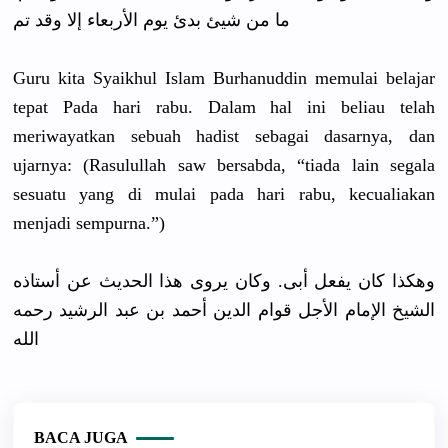
ﻣﺎ ﻣﻦ ﺷﻴﺊ ﺑﺪﺉ ﻳﻮﻡ ﺍﻷﺭﺑﻌﺎﺀ ﺇﻻ ﻭﻗﺪ ﺗﻢ
Guru kita Syaikhul Islam Burhanuddi
n memulai belajar
tepat Pada hari rabu. Dalam hal ini beliau telah
meriwayatk
an sebuah hadist sebagai dasarnya, dan
ujarnya: (Rasululla
h saw bersabda, “tiada lain segala
sesuatu yang di mulai pada hari rabu, kecualiaka
n
menjadi sempurna.”
)
ﻭﻫﻜﺬﺍ ﻛﺎﻥ ﻳﻔﻌﻞ ﺃﺑﻰ. ﻭﻛﺎﻥ ﻳﺮﻭﻯ ﻫﺬﺍ ﺍﻟﺤﺪﻳﺚ ﻋﻦ ﺃﺳﺘﺎﺫﻩ
ﺍﻟﺸﻴﺦ ﺍﻹﻣﺎﻡ ﺍﻷﺟﻞ ﻗﻮﺍﻡ ﺍﻟﺪﻳﻦ ﺃﺣﻤﺪ ﺑﻦ ﻋﺒﺪ ﺍﻟﺮﺷﻴﺪ ﺭﺣﻤﻪ
ﺍﻟﻠﻪ
BACA JUGA