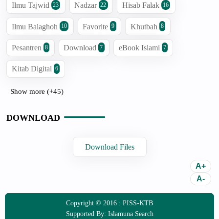
Ilmu Tajwid
Nadzar
Hisab Falak
23
22
16
Ilmu Balaghoh
Favorite
Khutbah
10
9
8
Pesantren
Download
eBook Islami
8
7
7
Kitab Digital
6
Show more (+45)
DOWNLOAD
Download Files
Copyright © 2016 :
PISS-KTB
Supported By:
Islamuna Search