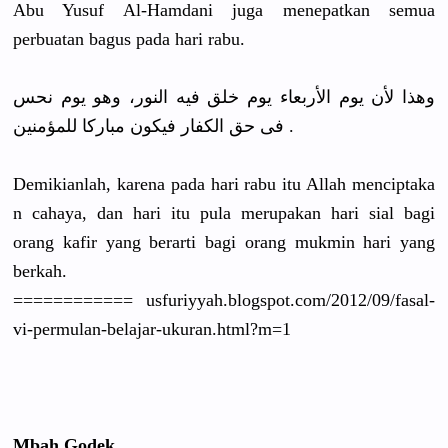
Abu Yusuf Al-Hamdani
juga menepatkan
semua
perbuatan bagus pada hari rabu.
ﻭﻫﺬﺍ ﻷﻥ ﻳﻮﻡ ﺍﻷﺭﺑﻌﺎﺀ ﻳﻮﻡ ﺧﻠﻖ ﻓﻴﻪ ﺍﻟﻨﻮﺭ، ﻭﻫﻮ ﻳﻮﻡ ﻧﺤﺲ
ﻓﻰ ﺣﻖ ﺍﻟﻜﻔﺎﺭ ﻓﻴﻜﻮﻥ ﻣﺒﺎﺭﻛﺎ ﻟﻠﻤﺆﻣﻨﻴﻦ .
Demikianla
h, karena pada hari rabu itu Allah menciptaka
n cahaya, dan hari itu pula merupakan hari sial bagi
orang kafir yang berarti bagi orang mukmin hari yang
berkah.
==========
== usfuriyyah
.blogspot.
com/2012/
09/
fasal-
vi-pe
rmulan-bel
ajar-ukura
n.html?m=1
Mbah Godek