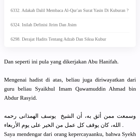
6332. Adakah Dalil Membaca Al-Qur'an Surat Yasin Di Kuburan ?
6324. Inilah Definisi Jirim Dan Jisim
6298. Derajat Hadits Tentang Adzab Dan Siksa Kubur
Dan seperti ini pula yang dikerjakan
Abu Hanifah.
Mengenai hadist di atas, beliau juga diriwayatk
an dari
guru beliau Syaikhul Imam Qawamuddin
Ahmad bin
Abdur Rasyid.
ﻭﺳﻤﻌﺖ ﻣﻤﻦ ﺃﺛﻖ ﺑﻪ، ﺃﻥ ﺍﻟﺸﻴﺦ ﻳﻮﺳﻒ ﺍﻟﻬﻤﺬﺍﻧﻰ ﺭﺣﻤﻪ
ﺍﻟﻠﻪ، ﻛﺎﻥ ﻳﻮﻗﻒ ﻛﻞ ﻋﻤﻞ ﻣﻦ ﺍﻟﺨﻴﺮ ﻋﻠﻰ ﻳﻮﻡ ﺍﻷﺭﺑﻌﺎﺀ .
Saya mendengar dari orang kepercayaa
nku, bahwa Syekh