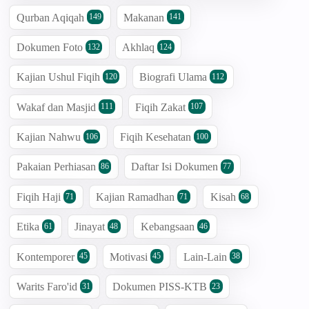
Qurban Aqiqah
Makanan
149
141
Dokumen Foto
Akhlaq
132
124
Kajian Ushul Fiqih
Biografi Ulama
120
112
Wakaf dan Masjid
Fiqih Zakat
111
107
Kajian Nahwu
Fiqih Kesehatan
106
100
Pakaian Perhiasan
Daftar Isi Dokumen
86
77
Fiqih Haji
Kajian Ramadhan
Kisah
71
71
68
Etika
Jinayat
Kebangsaan
61
48
46
Kontemporer
Motivasi
Lain-Lain
45
45
38
Warits Faro'id
Dokumen PISS-KTB
31
23