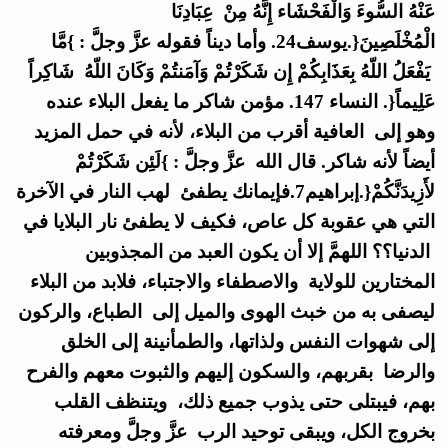
عَنْهُ السُّوءَ وَالْفَحْشَاء إِنَّهُ مِنْ عِبَادِنَا
الْمُخْلَصِينَ{.يوسف24. وأما ديناً فقوله عزَّ وجلَّ : }مَّا
يَفْعَلُ اللّهُ بِعَذَابِكُمْ إِن شَكَرْتُمْ وَآمَنتُمْ وَكَانَ اللّهُ شَاكِراً
عَلِيماً{. النساء 147. مؤمن شاكر ما يفعل البلاء عنده
وهو إلى العافية أقرب من البلاء، لأنه في حمل المزيد
أيضاً لأنه شاكر. قال الله عزَّ وجلَّ : }لَئِن شَكَرْتُمْ
لأَزِيدَنَّكُمْ{.إبراهيم7.فإيمانك يطفئ لهب النار في الآخرة
التي هي عقوبة كل عاص، فكيف لا يطفئ نار البلايا في
الدنيا؟؟ اللهمَّ إلا أن يكون العبد من المجذوبين
المختارين للولاية والاصطفاء والاجتباء، فلابد من البلاء
ليصفى به من خبث الهوى والميل إلى الطباع، والركون
إلى شهوات النفس ولذاتها، والطمأنينة إلى الخلق
والرضا بقربهم، والسكون إليهم والثبوت معهم والفرح
بهم، فيبتلى حتى يذوب جميع ذلك، ويتنظف القلب
بخروج الكل، ويبقى توحيد الرب عزَّ وجلَّ ومعرفته