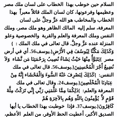
السلام حين خوطب بهذا الخطاب على لسان ملك مصر
وعظيمها وفرعونها، كان لسان الملك قائلاً معبراً بهذا
الخطاب والمخاطب هو الله عزَّ وجلَّ على لسان
المعرفة، سلم إليه المالك الظاهر وهو ملك مصر، وملك
النفس وملك المعرفة والعلم والقربة والخصوصية وعلو
المنزلة عنده عزَّ وجلَّ. قال تعالى في ملك الملك : }
وَكَذَلِكَ مَكَّنِّا لِيُوسُفَ فِي الأَرْضِ{.يوسف56. أي في أرض
مصر }يَتَبَوَّأُ مِنْهَا حَيْثُ يَشَاءُ نُصِيبُ بِرَحْمَتِنَا مَن نَّشَاء وَلاَ
نُضِيعُ أَجْرَ الْمُحْسِنِينَ{.يوسف56. قال تعالى في ملك
النفس: }كَذَلِكَ لِنَصْرِفَ عَنْهُ السُّوءَ وَالْفَحْشَاء إِنَّهُ مِنْ
عِبَادِنَا الْمُخْلَصِينَ{.يوسف24. وقال تعالى في ملك
المعرفة والعلم: }ذَلِكُمَا مِمَّا عَلَّمَنِي رَبِّي إِنِّي تَرَكْتُ مِلَّةَ
قَوْمٍ لاَّ يُؤْمِنُونَ بِاللّهِ وَهُم بِالآخِرَةِ هُمْ
كَافِرُونَ{.يوسف37. فإذا خوطبت بهذا الخطاب يا أيها
الصديق الأكبر، أعطيت الحظ الأوفر، من العلم الأعظم،