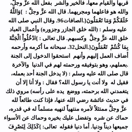
قربها والقيام معها، فالخير والشر بفعل الله عزَّ وجلَّ،
والله هو فاعلهما ومجريهما. قال الله عزَّ وجلَّ : }وَاللَّهُ
خَلَقَكُمْ وَمَا تَعْمَلُونَ{.الصافات96. وقال النبي صلى الله
عليه وسلم : (الله خلق الجازر وجزوره) وأعمال العباد
خلق الله عزَّ وجلَّ وكسبهم. قال تعالى : }ادْخُلُواْ الْجَنَّةَ
بِمَا كُنتُمْ تَعْمَلُونَ{.النحل32. سبحانه ما أكرمه وأرحمه
أضاف العمل إليهم وأنهم استحقوا الدخول إلى الجنة
بعملهم، وهو بتوفيقه ورحمته لهم في الدنيا والآخرة.
قال صلى الله عليه وسلم : (لا يدخل الجنة أحد بعمله،
فقيل له ولا أنت يا رسول الله؟ فقال : ولا أنا إلا أن
يتغمدني الله برحمته، ووضع يده على رأسه) مروي ذلك
في حديث عائشة رضي الله عنها، فإذا كنت طائعاً لله
عزَّ وجلَّ ممتثلاً لأمره منتهياً لنهيه مسلماً له في قدره،
حماك عن شره وتفضل عليك بخيره وحماك عن الأسواء
جميعها ديناً ودنيا. أما دنيا فقوله تعالى: }كَذَلِكَ لِنَصْرِفَ