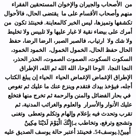
من الأصحاب والجيران والإخوان المستحقين الفقراء
منهم وأصحاب الأقسام على ما يقتضى الحال، فالأحوال
تكشفها وتميزها، ليس الخبر كالمعاينة. فحينئذ تكون من
أمرك على بيضاء نقية لا غبار عليها ولا تلبيس ولا تخليط
ولا شك ولا ارتياب، فالصبر الصبر، الرضا الرضا، حفظ
الحال حفظ الحال، الخمول الخمول، الخمود الخمود،
السكوت السكوت، الصموت الصموت، الحذر الحذر،
النجا النجا، الوحا الوحا، الله الله ثم الله، الإطراق
الإطراق الإغماض الإغماض الحياء الحياء إن يبلغ الكتاب
أجله، فيؤخذ بيدك فتقدم وينزع عنك ما عليك ثم تغوص
في بحار الفضائل والمنن والرحمة ثم تخرج منها فتخلع
عليك الأنوار والأسرار والعلوم والغرائب المدنية، ثم
تقرب وتحدث فيه بإعلام وإلهام وتكلم وتعطى وتغنى
وتشجع وترفع، وتخاطب بـ}إِنَّكَ الْيَوْمَ لَدَيْنَا مِكِينٌ
أَمِينٌ{.يوسف54. فحينئذ أعتبر حالة يوسف الصديق عليه