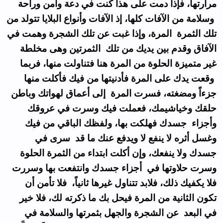
مرارتها، فإذا دمت على هذا كنت في دعة وأمن وراحة
وسلامة من الآفات كلها، إذ الآفات وأنواع البلايا تتولد من
تلك الثمرة المرة، وإذا غبت عن تلك الشجرة وهمت في
الآفاق وقدم بين يديك من تلك الثمرتين وهى مخلطة
غير متميزة الحلوة من المرة هنا فتناولت منها، فربما
وقعت يدك على المرة فأدنيتها من فيك فأكلت منها
جزءاً ومضغته، فسرت المرة إلى أعماق لهواتك وباطن
حلقك وخياشيمك، فعملت فيك وسرت في عروقك
وأجزاء جسدك فهلكت بها، ولفظك الباقي من فيك
وغسل أثره لا ينفع لا ويدفع عنك ما قد سرى في
جسدك ولا ينفعك، وإن أكلت ابتداء من الثمرة الحلوة
وسرت حلاوتها في أجزاء جسدك وانتفعت بها وسررت
فلا يكفيك ذلك، فلابد تتناول غيرها ثانياً، فلا تأمن أن
تكون الثانية من المرة فيحل بك ما ذكرته لك، فلا خير
في البعد عن الشجرة والجهل بثمرتها والسلامة في