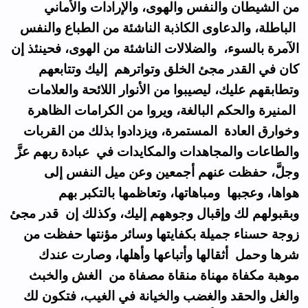
من الشيطان والنفس والهوى، والإرادات والأماني
الباطلة، والدعاوى الكاذبة الناشئة من الطباع والنفس
الآمرة بالسوء، والضلالات الناشئة من الهوى، فحينئذ إن
كان في القدر مجئ الخلق وتواترهم إليك وتتابعهم
وتطابقهم عليك، ليصيبوا من الأنوار اللائحة والعلامات
المنيرة والحكم البالغة، ويروا من الكرامات الظاهرة
وخوارق العادة المستمرة، ويزدادوا بذلك من القربات
والطاعات والمجاهدات والمكايدات في عبادة ربهم عزَّ
وجلَّ، حفظت عنهم أجمعين وعن ميل النفس إلى
هواها، وعجبها ومباهاتها، وتعاظمها بالتكبر بهم
وبقبولهم لك وإقبال وجوههم إليك، وكذلك إن قدر مجئ
زوجة حسناء جميلة بكفايتها وسائر مؤنتها حفظت من
شرها وحمل أثقالها وأتباعها وأهلها، وصارت عندك
موهبة مكفاة مهناة منقاة مصفاة من الغش والخبث
والغل والحقد والغضب والخيانة في الغيب، فتكون لك