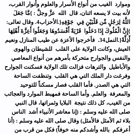
وموارد الغيب من أنواع الأسرار والعلوم وأنوار القرب،
لأنه بيت لا يسعه اثنان، قال الله عزَّ وجلَّ : }مَّا جَعَلَ
اللَّهُ لِرَجُلٍ مِّن قَلْبَيْنِ فِي جَوْفِهِ{.الأحزاب4. وقال تعالى:
}إِنَّ الْمُلُوكَ إِذَا دَخَلُوا قَرْيَةً أَفْسَدُوهَا وَجَعَلُوا أَعِزَّةَ أَهْلِهَا
أَذِلَّةً{.النمل34. فأخرجوا الأعزة عن طيب المنازل ونعيم
العيش، وكانت الولاية على القلب للشيطان والهوى
والنفس والجوارح متحركة بأمرهم من أنواع المعاصي
والأباطيل والترهات فزالت تلك الولاية فسكنت الجوارح
وفرغت دار الملك التي هي القلب وتنظفت الساحة
التي هي الصدر. فأما القلب فصار مسكناً للتوحيد
والمعرفة والعلم. وأما الساحة فمهبط الموارد والعجائب
من الغيب، كل ذلك نتيجة البلايا وثمراتها، قال النبي
صلى الله عليه وسلم : (إنا معاشر الأنبياء أشد الناس
بلاء ثم الأمثل فالأمثل) وقال صلى الله عليه وسلم : (أنا
أعرفكم بالله وأشدكم منه خوفاً) فكل من قرب من