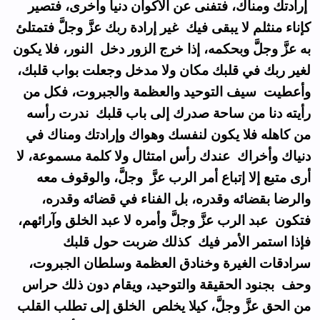
إرادتك ومناك، فتفنى عن الأكوان دنيا وأخرى، فتصير
كإناء منثلم لا يبقى فيك غير إرادة ربك عزَّ وجلَّ فتمتلئ
به عزَّ وجلَّ وبحكمه، إذا خرج الزور دخل النور، فلا يكون
لغير ربك في قلبك مكان ولا مدخل وجعلت بواب قلبك،
وأعطيت سيف التوحيد والعظمة والجبروت، فكل من
رأيته دنا من ساحة صدرك إلى باب قلبك ندرت رأسه
من كاهله فلا يكون لنفسك وهواك وإرادتك ومناك في
دنياك وأخراك عندك رأس امتثال ولا كلمة مسموعة، لا
أرى متبع إلا إتباع أمر الرب عزَّ وجلَّ، والوقوف معه
والرضا بقضائه وقدره، بل الفناء في قضائه وقدره،
فتكون عبد الرب عزَّ وجلَّ وأمره لا عبد الخلق وآرائهم،
فإذا استمر الأمر فيك كذلك ضربت حول قلبك
سرادقات الغيرة وخنادق العظمة وسلطان الجبروت،
وحف بجنود الحقيقة والتوحيد، ويقام دون ذلك حراس
من الحق عزَّ وجلَّ، كيلا يخلص الخلق إلى تطلب القلب