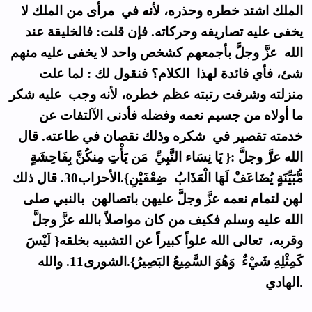
الملك اشتد خطره وحذره، لأنه في مرأى من الملك لا
يخفى عليه تصاريفه وحركاته. فإن قلت: فالخليقة عند
الله عزَّ وجلَّ بأجمعهم كشخص واحد لا يخفى عليه منهم
شئ، فأي فائدة لهذا الكلام؟ فنقول لك : لما علت
منزلته وشرفت رتبته عظم خطره، لأنه وجب عليه شكر
ما أولاه من جسيم نعمه وفضله فأدنى الآلتفات عن
خدمته تقصير في شكره وذلك نقصان في طاعته. قال
الله عزَّ وجلَّ :{ يَا نِسَاء النَّبِيِّ مَن يَأْتِ مِنكُنَّ بِفَاحِشَةٍ
مُّبَيِّنَةٍ يُضَاعَفْ لَهَا الْعَذَابُ ضِعْفَيْنِ}.الأحزاب30. قال ذلك
لهن لتمام نعمه عزَّ وجلَّ عليهن باتصالهن بالنبي صلى
الله عليه وسلم فكيف من كان مواصلاً بالله عزَّ وجلَّ
وقربه، تعالى الله علواً كبيراً عن التشبيه بخلقه{ لَيْسَ
كَمِثْلِهِ شَيْءٌ وَهُوَ السَّمِيعُ البَصِيرُ}.الشورى11. والله
الهادي.