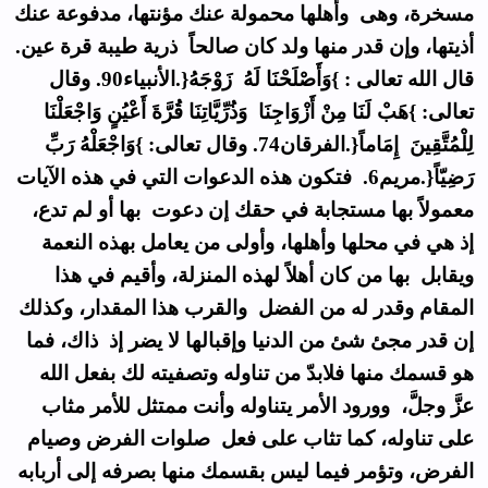
مسخرة، وهى وأهلها محمولة عنك مؤنتها، مدفوعة عنك
أذيتها، وإن قدر منها ولد كان صالحاً ذرية طيبة قرة عين.
قال الله تعالى : }وَأَصْلَحْنَا لَهُ زَوْجَهُ{.الأنبياء90. وقال
تعالى: }هَبْ لَنَا مِنْ أَزْوَاجِنَا وَذُرِّيَّاتِنَا قُرَّةَ أَعْيُنٍ وَاجْعَلْنَا
لِلْمُتَّقِينَ إِمَاماً{.الفرقان74. وقال تعالى: }وَاجْعَلْهُ رَبِّ
رَضِيّاً{.مريم6. فتكون هذه الدعوات التي في هذه الآيات
معمولاً بها مستجابة في حقك إن دعوت بها أو لم تدع،
إذ هي في محلها وأهلها، وأولى من يعامل بهذه النعمة
ويقابل بها من كان أهلاً لهذه المنزلة، وأقيم في هذا
المقام وقدر له من الفضل والقرب هذا المقدار، وكذلك
إن قدر مجئ شئ من الدنيا وإقبالها لا يضر إذ ذاك، فما
هو قسمك منها فلابدّ من تناوله وتصفيته لك بفعل الله
عزَّ وجلَّ، وورود الأمر يتناوله وأنت ممتثل للأمر مثاب
على تناوله، كما تثاب على فعل صلوات الفرض وصيام
الفرض، وتؤمر فيما ليس بقسمك منها بصرفه إلى أربابه