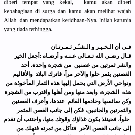
diberi tempat yang kekal, kamu akan diberi
kebahagiaan di surga dan kamu akan melihat wajah
Allah dan mendapatkan keridhaan-Nya. Inilah karunia
yang tiada terhingga.
فـي أن الـخـيـر و الـشـّـر ثـمـرتـان
قـال رضـي الله تـعـالى عـنـه و أرضـاه :أجعل الخير
والشر ثمرتين من غصنين من شجرة واحدة، أحد
الغصنين يثمر حلوا والآخر مراً، فاترك البلاد والأقاليم
ونواحي الأرض التي يحمل إليها هذه الثمار المأخوذة من
هذه الشجرة، وابعد منها ومن أهلها واقترب من الشجرة
وكن سائسها وخادمها القائم عندها، وأعرف الغصنين
والثمرتين والجانبين، فكن إلى جانب الغصن المثمر
حلواً، فحينئذ يكون غذاؤك وقوتك منها، واجتنب أن تقدم
إلى جانب الغصن الآخر فتأكل من ثمرته فتهلك من