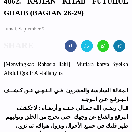
4862. KAJIAN KITAB FUTUHUL
GHAIB (BAGIAN 26-29)
Jumat, September 9
[Menyingkap Rahasia Ilahi] Mutiara karya Syeikh
Abdul Qodir Al-Jailany ra
المقالة السادسة والعشرون فـي الـنـهـي عـن كـشــف
الـبـرقـع عـن الـوجـه
قـال رضـي الله تـعـالى عـنـه و أرضـاه : لا تكشف
البرقع والقناع عن وجهك حتى تخرج من الخلق وتوليهم
ظهر قلبك في جميع الأحوال ويزول هواك، ثم تزول