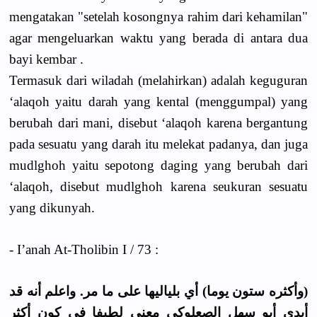
mengatakan "setelah kosongnya rahim dari kehamilan"
agar mengeluarkan waktu yang berada di antara dua
bayi kembar .
Termasuk dari wiladah (melahirkan) adalah keguguran
‘alaqoh yaitu darah yang kental (menggumpal) yang
berubah dari mani, disebut ‘alaqoh karena bergantung
pada sesuatu yang darah itu melekat padanya, dan juga
mudlghoh yaitu sepotong daging yang berubah dari
‘alaqoh, disebut mudlghoh karena seukuran sesuatu
yang dikunyah.
- I’anah At-Tholibin I / 73 :
(ﻭﺃﻛﺜﺮﻩ ﺳﺘﻮﻥ ﻳﻮﻣﺎ) ﺃﻱ ﺑﻠﻴﺎﻟﻴﻬﺎ ﻋﻠﻰ ﻣﺎ ﻣﺮ. ﻭاﻋﻠﻢ ﺃﻧﻪ ﻗﺪ
ﺃﺑﺪﻯ ﺃﺑﻮ ﺳﻬﻞ اﻟﺼﻌﻠﻮﻛﻲ ﻣﻌﻨﻰ ﻟﻄﻴﻔﺎ ﻓﻲ ﻛﻮﻥ ﺃﻛﺜﺮ