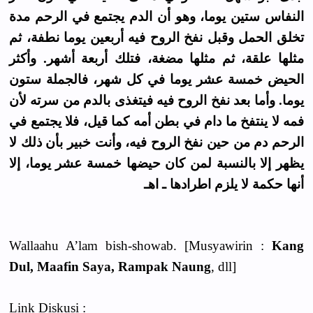
اﻟﻨﻔﺎﺱ ﺳﺘﻴﻦ ﻳﻮﻣﺎ، ﻭﻫﻮ ﺃﻥ اﻟﺪﻡ ﻳﺠﺘﻤﻊ ﻓﻲ اﻟﺮﺣﻢ ﻣﺪﺓ
ﺗﺨﻠﻖ اﻟﺤﻤﻞ ﻭﻗﺒﻞ ﻧﻔﺦ اﻟﺮﻭﺡ ﻓﻴﻪ ﺃﺭﺑﻌﻴﻦ ﻳﻮﻣﺎ ﻧﻄﻔﺔ، ﺛﻢ
ﻣﺜﻠﻬﺎ ﻋﻠﻘﺔ، ﺛﻢ ﻣﺜﻠﻬﺎ ﻣﻀﻐﺔ، ﻓﺘﻠﻚ ﺃﺭﺑﻌﺔ ﺃﺷﻬﺮ. ﻭﺃﻛﺜﺮ
اﻟﺤﻴﺾ ﺧﻤﺴﺔ ﻋﺸﺮ ﻳﻮﻣﺎ ﻓﻲ ﻛﻞ ﺷﻬﺮ، ﻓﺎﻟﺠﻤﻠﺔ ﺳﺘﻮﻥ
ﻳﻮﻣﺎ. ﻭﺃﻣﺎ ﺑﻌﺪ ﻧﻔﺦ اﻟﺮﻭﺡ ﻓﻴﻪ ﻓﻴﺘﻐﺬﻯ ﺑﺎﻟﺪﻡ ﻣﻦ ﺳﺮﺗﻪ ﻷﻥ
ﻓﻤﻪ ﻻ ﻳﻨﺘﻔﺦ ﻣﺎ ﺩاﻡ ﻓﻲ ﺑﻄﻦ ﺃﻣﻪ ﻛﻤﺎ ﻗﻴﻞ، ﻓﻼ ﻳﺠﺘﻤﻊ ﻓﻲ
اﻟﺮﺣﻢ ﺩﻡ ﻣﻦ ﺣﻴﻦ ﻧﻔﺦ اﻟﺮﻭﺡ ﻓﻴﻪ، ﻭﺃﻧﺖ ﺧﺒﻴﺮ ﺑﺄﻥ ﺫﻟﻚ ﻻ
ﻳﻈﻬﺮ ﺇﻻ ﺑﺎﻟﻨﺴﺒﺔ ﻟﻤﻦ ﻛﺎﻥ ﺣﻴﻀﻬﺎ ﺧﻤﺴﺔ ﻋﺸﺮ ﻳﻮﻣﺎ، ﺇﻻ
أنها حكمة لا يلزم اطرادها ـ اهـ
Wallaahu A’lam bish-showab. [Musyawirin :
Kang
Dul, Maafin Saya, Rampak Naung
, dll]
Link Diskusi :