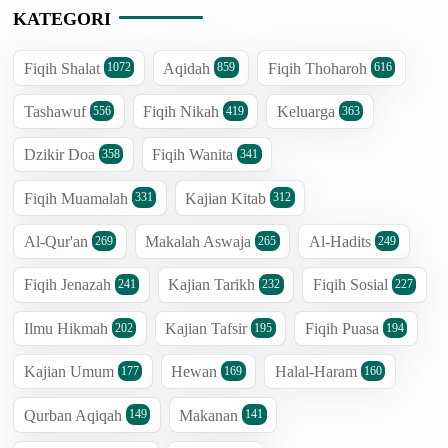
KATEGORI
Fiqih Shalat
Aqidah
Fiqih Thoharoh
1072
859
616
Tashawuf
Fiqih Nikah
Keluarga
556
419
363
Dzikir Doa
Fiqih Wanita
358
341
Fiqih Muamalah
Kajian Kitab
331
312
Al-Qur'an
Makalah Aswaja
Al-Hadits
269
265
249
Fiqih Jenazah
Kajian Tarikh
Fiqih Sosial
241
232
227
Ilmu Hikmah
Kajian Tafsir
Fiqih Puasa
202
195
194
Kajian Umum
Hewan
Halal-Haram
177
169
160
Qurban Aqiqah
Makanan
149
141