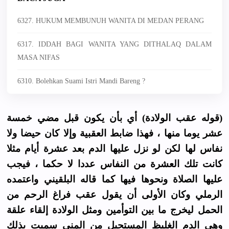
6327. HUKUM MEMBUNUH WANITA DI MEDAN PERANG
6317. IDDAH BAGI WANITA YANG DITHALAQ DALAM
MASA NIFAS
6310. Bolehkan Suami Istri Mandi Bareng ?
(قوله عقب الولادة) أي بأن يكون قبل مضي خمسة
عشر يوما منها ، فهذا ضابط العقبية وإلا كان حيضا ولا
نفاس لها لكن لو نزل عليها الدم بعد عشرة أيام مثلا
كانت تلك العشرة من النفاس عددا لا حكما ، فيجب
عليها الصلاة ونحوها فيها كما قاله البلقيني واعتمده
الرملي وكان الأولى أن يقول عقب فراغ الرحم من
الحمل ليخرج ما بين التوأمين ومثل الولادة إلقاء علقة
وهي الدم الغليظ المستحيل من المني سميت بذلك