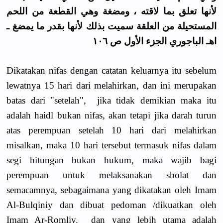
لأنها تعلق بما لاقته ، ومضغة وهي القطعة من اللحم
المستحيلة من العلقة سميت بذلك لأنها بقدر ما يمضغ ـ
اهـ الباجوري الجزء الأول ص ١٠٦
Dikatakan nifas dengan catatan keluarnya itu sebelum
lewatnya 15 hari dari melahirkan, dan ini merupakan
batas dari "setelah", jika tidak demikian maka itu
adalah haidl bukan nifas, akan tetapi jika darah turun
atas perempuan setelah 10 hari dari melahirkan
misalkan, maka 10 hari tersebut termasuk nifas dalam
segi hitungan bukan hukum, maka wajib bagi
perempuan untuk melaksanakan sholat dan
semacamnya, sebagaimana yang dikatakan oleh Imam
Al-Bulqiniy dan dibuat pedoman /dikuatkan oleh
Imam Ar-Romliy. dan yang lebih utama adalah