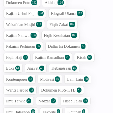
Dokumen Foto
Akhlaq
132
124
Kajian Ushul Fiqih
Biografi Ulama
120
112
Wakaf dan Masjid
Fiqih Zakat
111
107
Kajian Nahwu
Fiqih Kesehatan
106
100
Pakaian Perhiasan
Daftar Isi Dokumen
86
77
Fiqih Haji
Kajian Ramadhan
Kisah
71
71
68
Etika
Jinayat
Kebangsaan
61
48
46
Kontemporer
Motivasi
Lain-Lain
45
45
38
Warits Faro'id
Dokumen PISS-KTB
31
23
Ilmu Tajwid
Nadzar
Hisab Falak
23
22
16
Ilmu Balaghoh
Favorite
Khutbah
10
9
8