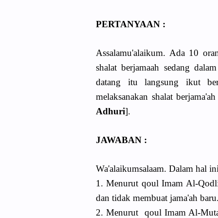
PERTANYAAN :
Assalamu'alaikum. Ada 10 ora
shalat berjamaah sedang dala
datang itu langsung ikut 
melaksanakan shalat berjama'ah
Adhuri
].
JAWABAN :
Wa'alaikumsalaam. Dalam hal ini
1. Menurut qoul Imam Al-Qodl
dan tidak membuat jama'ah baru
2. Menurut qoul Imam Al-Mutaw