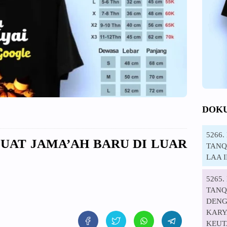
DOK
5266
UAT JAMA’AH BARU DI LUAR
TANQI
LAA 
5265
TANQ
DENG
KARYA
KEUT