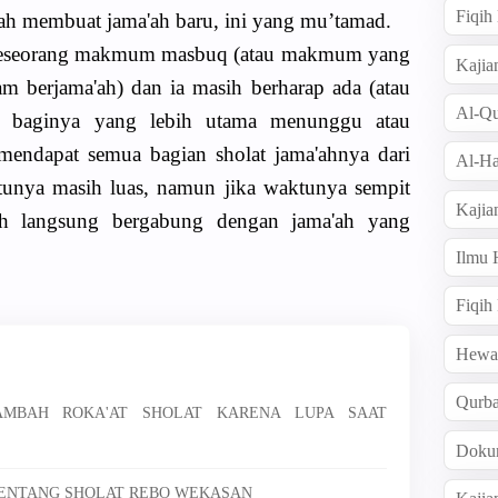
Fiqi
ah membuat jama'ah baru, ini yang mu’tamad.
 seseorang makmum masbuq (atau makmum yang
Kajia
am berjama'ah) dan ia masih berharap ada (atau
Al-Qu
a baginya yang lebih utama menunggu atau
mendapat semua bagian sholat jama'ahnya dari
Al-Ha
ktunya masih luas, namun jika waktunya sempit
Kajia
h langsung bergabung dengan jama'ah yang
Ilmu
Fiqih
Hew
Qurb
NAMBAH ROKA'AT SHOLAT KARENA LUPA SAAT
Doku
 TENTANG SHOLAT REBO WEKASAN