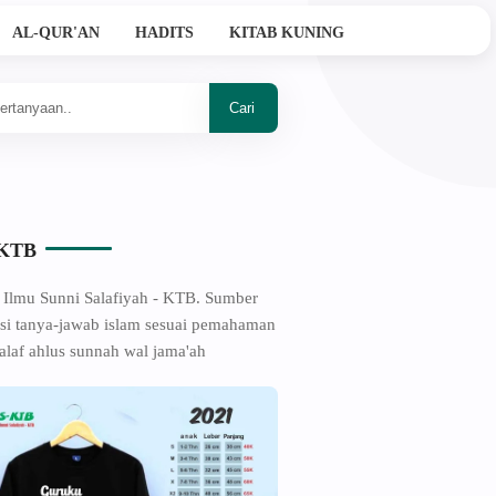
AL-QUR'AN
HADITS
KITAB KUNING
Ahlussunnah Wal Jama'ah
-KTB
 Ilmu Sunni Salafiyah - KTB. Sumber
si tanya-jawab islam sesuai pemahaman
alaf ahlus sunnah wal jama'ah