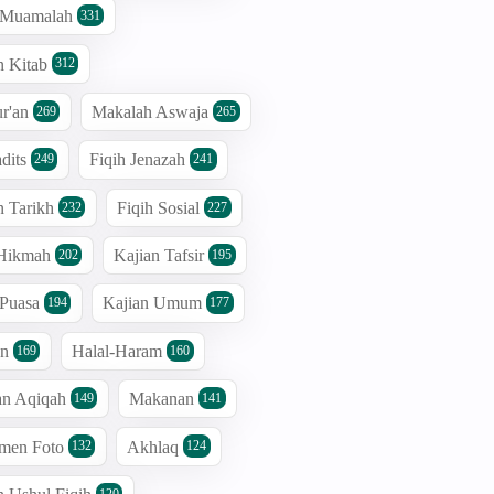
h Muamalah
331
n Kitab
312
r'an
Makalah Aswaja
269
265
dits
Fiqih Jenazah
249
241
n Tarikh
Fiqih Sosial
232
227
 Hikmah
Kajian Tafsir
202
195
 Puasa
Kajian Umum
194
177
an
Halal-Haram
169
160
an Aqiqah
Makanan
149
141
men Foto
Akhlaq
132
124
120