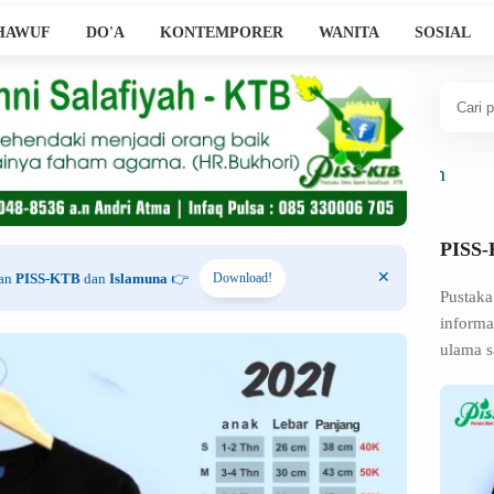
HAWUF
DO'A
KONTEMPORER
WANITA
SOSIAL
PISS
han
PISS-KTB
dan
Islamuna
👉
Download!
Pustaka
informa
ulama s