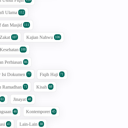
n Ushul Fiqih
afi Ulama
112
 dan Masjid
111
 Zakat
Kajian Nahwu
107
106
 Kesehatan
100
an Perhiasan
86
r Isi Dokumen
Fiqih Haji
77
71
an Ramadhan
Kisah
71
68
Jinayat
61
48
ngsaan
Kontemporer
46
45
asi
Lain-Lain
45
38