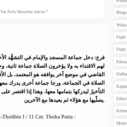
Kajia
 Tak Perlu Menyebut Ada'an ?
Biogr
Wakaf
Fiqih
Fiqih
فرع: دخل جماعة المسجد والإمام في التشهُّد الأ
Pakai
لهم الاقتداء به ولا يؤخرون الصلاة جماعة ثانية، وج
Dafta
القاضي في موضع آخر يوافقه هو المعتمد، بل ا
الصلاة في الجماعة، ورجا جماعة أخرى يدرك معها
Kaji
التأخيرُ ليدركها بتمامها معها، وهذا إذا اقتصر على 
Etika
يصلّيها مع هؤلاء ثم يعيدها مع الآخرين.
Keba
Tholibin I / 11 Cet. Thoha Putra :
Motiv