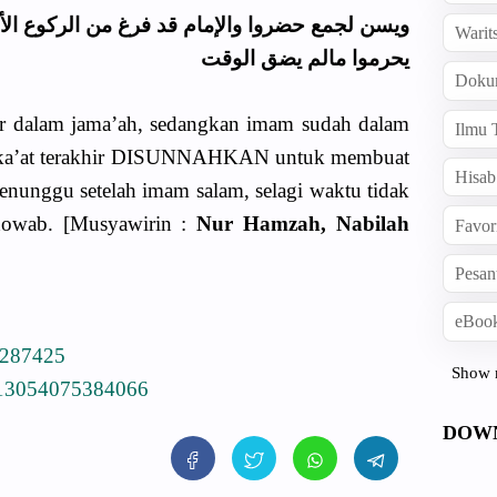
ويسن لجمع حضروا والإمام قد فرغ من الركوع الأخ
Warit
يحرموا مالم يضق الوقت
Doku
r dalam jama’ah, sedangkan imam sudah dalam
Ilmu 
da raka’at terakhir DISUNNAHKAN untuk membuat
Hisab
enunggu setelah imam salam, selagi waktu tidak
howab. [Musyawirin :
Nur Hamzah, Nabilah
Favor
Pesan
eBook
6287425
Show 
113054075384066
DOW