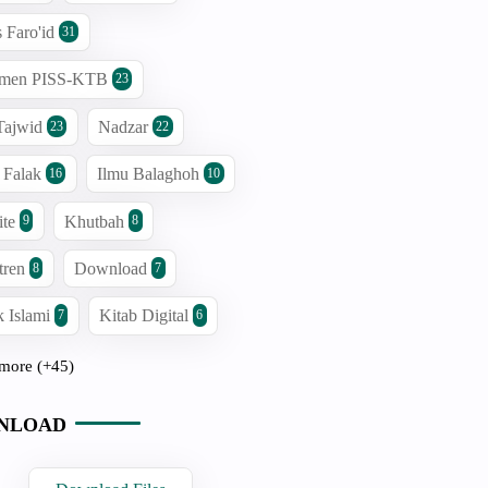
s Faro'id
31
men PISS-KTB
23
Tajwid
Nadzar
23
22
 Falak
Ilmu Balaghoh
16
10
ite
Khutbah
9
8
tren
Download
8
7
 Islami
Kitab Digital
7
6
more (+45)
NLOAD