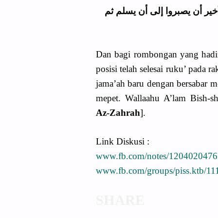
ير أن يصبروا إلى أن يسلم ثم
Dan bagi rombongan yang hadi
posisi telah selesai ruku’ pa
jama’ah baru dengan bersabar m
mepet. Wallaahu A’lam Bish-s
Az-Zahrah
].
Link Diskusi :
www.fb.com/notes/120402047
www.fb.com/groups/piss.ktb/1