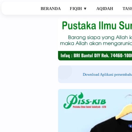
BERANDA
FIQIH
▼
AQIDAH
TAS
Download Aplikasi persemba