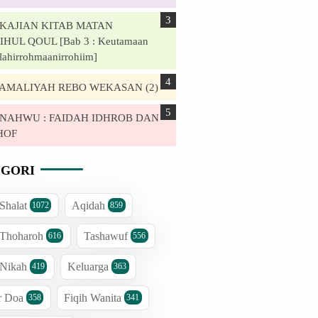
. KAJIAN KITAB MATAN
HUL QOUL [Bab 3 : Keutamaan
lahirrohmaanirrohiim]
. AMALIYAH REBO WEKASAN (2)
. NAHWU : FAIDAH IDHROB DAN
HOF
GORI
 Shalat
Aqidah
1072
859
 Thoharoh
Tashawuf
616
556
 Nikah
Keluarga
419
363
r Doa
Fiqih Wanita
358
341