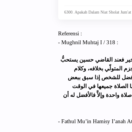
6300. Apakah Dalam Niat Sholat Jum'at
Referensi :
- Mughnil Muhtaj I / 318 :
خير فعند القاضي حسين يستحبُّ
زم المتولّي بخلافه، وكلام
لأفضل للشخص إذا سبق ببعض
 الصلاة جميعها في الوقت
صلاة واحدة وإلاَّ فالأفضل له أن
- Fathul Mu’in Hamisy I’anah At-