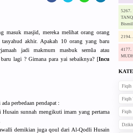
5267
TANQI
Bismil
ng masuk masjid, mereka melihat orang orang
2194
m tasyahud akhir. Apakah 10 orang yang baru
4177
berjamaah jadi makmum masbuk semûa atau
MUD
 baru lagi ? Gimana para yai sebaiknya? [
Incu
KATE
Fiqih
Fiqih
 ada perbedaan pendapat :
i Husain sunnah mengikuti imam yang pertama
Fiqih
.
Dziki
alli demikian juga qoul dari Al-Qodli Husain