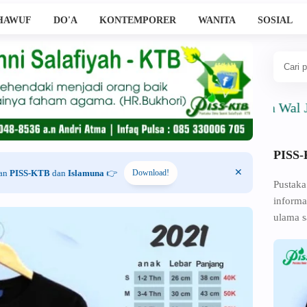
HAWUF
DO'A
KONTEMPORER
WANITA
SOSIAL
Ahlussunnah Wal Jama'ah
PISS
han
PISS-KTB
dan
Islamuna
👉
Download!
Pustaka
informa
ulama s