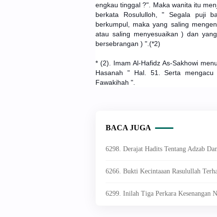
engkau tinggal ?". Maka wanita itu men
berkata Rosululloh, " Segala puji b
berkumpul, maka yang saling mengen
atau saling menyesuaikan ) dan yang 
bersebrangan ) ".(*2)
* (2). Imam Al-Hafidz As-Sakhowi menut
Hasanah " Hal. 51. Serta mengacu p
Fawakihah ".
BACA JUGA
6298. Derajat Hadits Tentang Adzab Da
6266. Bukti Kecintaaan Rasulullah Ter
6299. Inilah Tiga Perkara Kesenanga