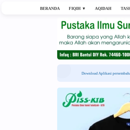
BERANDA
FIQIH
▼
AQIDAH
TAS
Download Aplikasi persemba