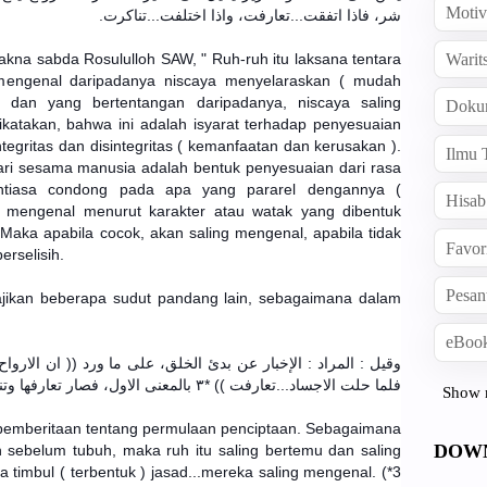
Motiv
شر، فاذا اتفقت...تعارفت، واذا اختلفت...تناكرت.
kna sabda Rosululloh SAW, " Ruh-ruh itu laksana tentara
Warit
mengenal daripadanya niscaya menyelaraskan ( mudah
 dan yang bertentangan daripadanya, niscaya saling
Doku
ikatakan, bahwa ini adalah isyarat terhadap penyesuaian
egritas dan disintegritas ( kemanfaatan dan kerusakan ).
Ilmu 
ri sesama manusia adalah bentuk penyesuaian dari rasa
antiasa condong pada apa yang pararel dengannya (
Hisab
ng mengenal menurut karakter atau watak yang dibentuk
Maka apabila cocok, akan saling mengenal, apabila tidak
Favor
rselisih.
Pesan
ajikan beberapa sudut pandang lain, sebagaimana dalam
eBook
وقيل : المراد : الإخبار عن بدئ الخلق، على ما ورد (( ان الار،
فلما حلت الاجساد...تعارفت )) *٣ بالمعنى الاول، فصار تعارفها وتناكرها علي ما سبق من العهد والمتقدم.
Show 
pemberitaan tentang permulaan penciptaan. Sebagaimana
DOW
n sebelum tubuh, maka ruh itu saling bertemu dan saling
timbul ( terbentuk ) jasad...mereka saling mengenal. (*3