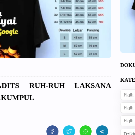
DOK
KATE
ADITS RUH-RUH LAKSANA
Fiqih
RKUMPUL
Fiqih
Fiqih
Dziki