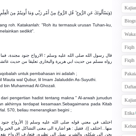
Kajia
وَيَسْأَلُونَكَ عَنِ الرُّوحِ ۖ قُلِ الرُّوحُ مِنْ أَمْرِ رَبِّي وَمَا أُوتِيتُمْ مِنَ الْعِلْم) [Surat Al-Isra : 85]
Biogr
ng roh. Katakanlah: "Roh itu termasuk urusan Tuhan-ku,
elainkan sedikit".
Wakaf
Fiqih
قال رسول الله صلى الله عليه وسلم ؛ الارواح جنود مجندة، فما ت.
Fiqih
رواه مسلم من حديث ابي هريرة والبخارى تعليقا من حديث عائش
Pakai
uqobalah untuk pembahasan ini adalah ;
il Mauta wal Qubur, lil Imam Jalaluddin As-Suyuthi.
mad bin Muhammad Al-Ghozali.
Dafta
ari pengertian hadist tentang makna " Al-arwah junudun
Kaji
lan akhirnya terdapat kesamaan.Sebagaimana pada Kitab
al. 570, beliau menerangkan begini ;
Etika
اختلف في معني قوله صلى الله عليه وسلم (( الأرواح جنود مج
Keba
منها...اختلف ))، فقيل : هو اشارة الى معنى التشاكل في الخير وا
يحن الى شكله، والشرير يميل الى نظيره، فتعارف الارواح يقع