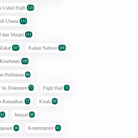
n Ushul Fiqih
120
afi Ulama
112
 dan Masjid
111
 Zakat
Kajian Nahwu
107
106
 Kesehatan
100
an Perhiasan
86
r Isi Dokumen
Fiqih Haji
77
71
an Ramadhan
Kisah
71
68
Jinayat
61
48
ngsaan
Kontemporer
46
45