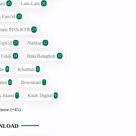
asi
Lain-Lain
45
38
s Faro'id
31
men PISS-KTB
23
Tajwid
Nadzar
23
22
 Falak
Ilmu Balaghoh
16
10
ite
Khutbah
9
8
tren
Download
8
7
 Islami
Kitab Digital
7
6
more (+45)
NLOAD