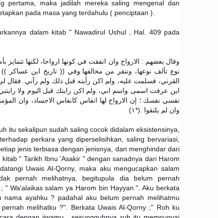
g pertama, maka jadilah mereka saling mengenal dan
tetapkan pada masa yang terdahulu ( penciptaan ).
urkannya dalam kitab " Nawadirul Ushul , Hal. 409 pada
وقال بعضهم : الارواح وان اتفقت في كونها ارواحا، لكنها تتمايز ب
نوع تألف نوعها، وتنفر من مخالفها.وفي (( تاريخ ابن عساكر ))
القرني، فسلمت عليه، ولم اكن رأيته قبل ذلك ولم رآني. فقال لي
اين عرفت اسمى واسم ابي، ولم اكن رايتك قبل اليوم ولا راي
نفسي نفسك ؛ إن الارواح لها انفاس كانفاس الاجساد، وان المؤمن
وان لم يلتقوا .(*١)
h itu sekalipun sudah saling cocok didalam eksistensinya,
rhadap perkara yang diperselisihkan, saling bervariasi,
tiap jenis terbiasa dengan jenisnya, dan menghindar dari
itab " Tarikh Ibnu 'Asakir " dengan sanadnya dari Harom
ndatangi Uwais Al-Qorny, maka aku mengucapkan salam
ak pernah melihatnya, begitupula dia belum pernah
; " Wa'alaikas salam ya Harom bin Hayyan ". Aku berkata
n nama ayahku ? padahal aku belum pernah melihatmu
 pernah melihatku ?". Berkata Uwais Al-Qorny ;" Roh ku
icara dengan jiwamu , sesungguhnya ruh itu mempunyai