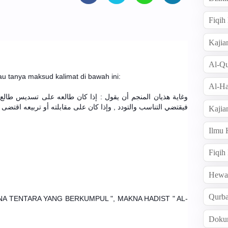
Fiqi
Kajia
Al-Qu
u tanya maksud kalimat di bawah ini:
Al-Ha
وغاية هذيان المنجم أن يقول : إذا كان طالعه على تسديس طالع  ,
فيقتضي التناسب والتودد , وإذا كان على مقابلته أو تربيعه اقتضى 
Kajia
Ilmu
Fiqih
Hew
Qurb
A TENTARA YANG BERKUMPUL ", MAKNA HADIST " AL-
Doku