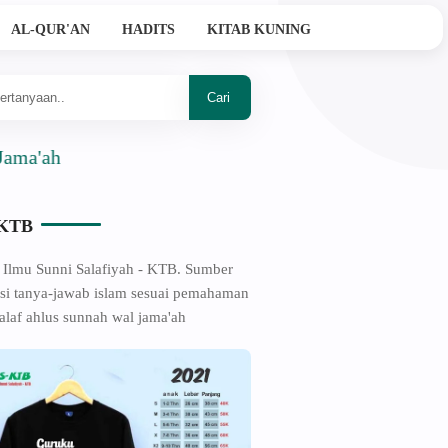
AL-QUR'AN
HADITS
KITAB KUNING
-KTB
 Ilmu Sunni Salafiyah - KTB. Sumber
si tanya-jawab islam sesuai pemahaman
alaf ahlus sunnah wal jama'ah