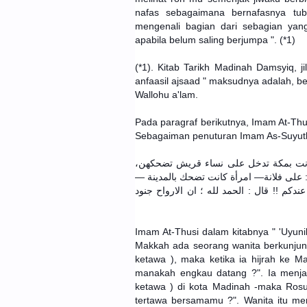
nafas sebagaimana bernafasnya tu
mengenali bagian dari sebagian yang
apabila belum saling berjumpa ". (*1)
(*1). Kitab Tarikh Madinah Damsyiq, j
anfaasil ajsaad " maksudnya adalah, be
Wallohu a'lam.
Pada paragraf berikutnya, Imam At-Thus
Sebagaiman penuturan Imam As-Suyuth
 كانت بمكة تدخل على نساء قريش تضحكهن
ت : على فلانة— امرأة كانت تضحك بالمدينة
كم !! قال : الحمد لله ؛ ان الارواح جنود
Imam At-Thusi dalam kitabnya " 'Uyunil
Makkah ada seorang wanita berkunjun
ketawa ), maka ketika ia hijrah ke Ma
manakah engkau datang ?". Ia menjaw
ketawa ) di kota Madinah -maka Rosu
tertawa bersamamu ?". Wanita itu men