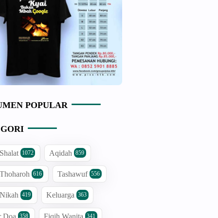
UMEN POPULAR
GORI
 Shalat
Aqidah
1072
859
 Thoharoh
Tashawuf
616
556
 Nikah
Keluarga
419
363
r Doa
Fiqih Wanita
358
341