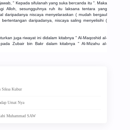
jawab, " Kepada sifulanah yang suka bercanda itu ". Maka
agi Alloh, sesungguhnya ruh itu laksana tentara yang
al daripadanya niscaya menyelaraskan ( mudah bergaul
bertentangan daripadanya, niscaya saling menyelisihi (
urkan juga riwayat ini didalam kitabnya " Al-Maqoshid al-
ada Zubair bin Bakr dalam kitabnya " Al-Mizahu al-
n Siksa Kubur
hadap Umat Nya
n Nabi Muhammad SAW