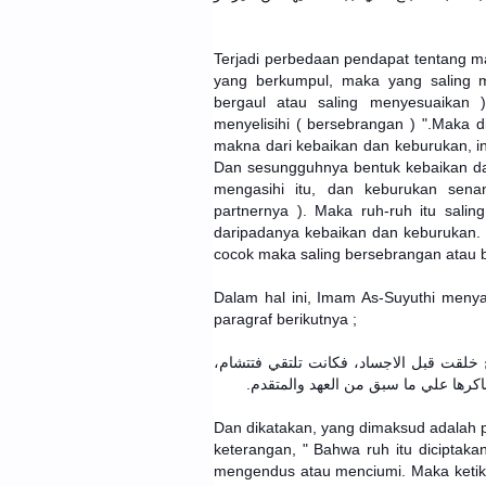
Terjadi perbedaan pendapat tentang ma
yang berkumpul, maka yang saling 
bergaul atau saling menyesuaikan )
menyelisihi ( bersebrangan ) ".Maka d
makna dari kebaikan dan keburukan, int
Dan sesungguhnya bentuk kebaikan da
mengasihi itu, dan keburukan sen
partnernya ). Maka ruh-ruh itu sali
daripadanya kebaikan dan keburukan. 
cocok maka saling bersebrangan atau be
Dalam hal ini, Imam As-Suyuthi meny
paragraf berikutnya ;
واح خلقت قبل الاجساد، فكانت تلتقي فتتشام
Dan dikatakan, yang dimaksud adalah 
keterangan, " Bahwa ruh itu diciptaka
mengendus atau menciumi. Maka ketika 