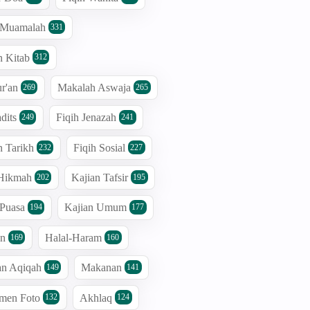
h Muamalah
331
n Kitab
312
r'an
Makalah Aswaja
269
265
dits
Fiqih Jenazah
249
241
n Tarikh
Fiqih Sosial
232
227
 Hikmah
Kajian Tafsir
202
195
 Puasa
Kajian Umum
194
177
an
Halal-Haram
169
160
an Aqiqah
Makanan
149
141
men Foto
Akhlaq
132
124