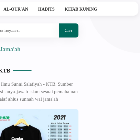
AL-QUR'AN
HADITS
KITAB KUNING
-KTB
 Ilmu Sunni Salafiyah - KTB. Sumber
si tanya-jawab islam sesuai pemahaman
alaf ahlus sunnah wal jama'ah