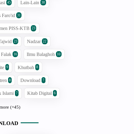
asi
Lain-Lain
45
38
s Faro'id
31
men PISS-KTB
23
Tajwid
Nadzar
23
22
 Falak
Ilmu Balaghoh
16
10
ite
Khutbah
9
8
tren
Download
8
7
 Islami
Kitab Digital
7
6
more (+45)
NLOAD