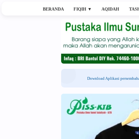
BERANDA
FIQIH
▼
AQIDAH
TAS
Download Aplikasi persemba