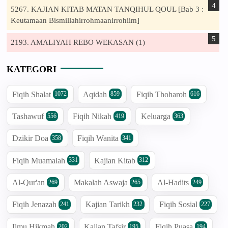
5267. KAJIAN KITAB MATAN TANQIHUL QOUL [Bab 3 :
Keutamaan Bismillahirrohmaanirrohiim]
2193. AMALIYAH REBO WEKASAN (1)
KATEGORI
Fiqih Shalat
Aqidah
Fiqih Thoharoh
1072
859
616
Tashawuf
Fiqih Nikah
Keluarga
556
419
363
Dzikir Doa
Fiqih Wanita
358
341
Fiqih Muamalah
Kajian Kitab
331
312
Al-Qur'an
Makalah Aswaja
Al-Hadits
269
265
249
Fiqih Jenazah
Kajian Tarikh
Fiqih Sosial
241
232
227
Ilmu Hikmah
Kajian Tafsir
Fiqih Puasa
202
195
194