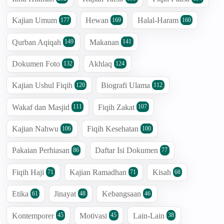
Kajian Umum
Hewan
Halal-Haram
177
169
160
Qurban Aqiqah
Makanan
149
141
Dokumen Foto
Akhlaq
132
124
Kajian Ushul Fiqih
Biografi Ulama
120
112
Wakaf dan Masjid
Fiqih Zakat
111
107
Kajian Nahwu
Fiqih Kesehatan
106
100
Pakaian Perhiasan
Daftar Isi Dokumen
86
77
Fiqih Haji
Kajian Ramadhan
Kisah
71
71
68
Etika
Jinayat
Kebangsaan
61
48
46
Kontemporer
Motivasi
Lain-Lain
45
45
38