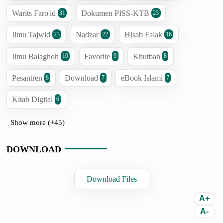
Warits Faro'id
Dokumen PISS-KTB
31
23
Ilmu Tajwid
Nadzar
Hisab Falak
23
22
16
Ilmu Balaghoh
Favorite
Khutbah
10
9
8
Pesantren
Download
eBook Islami
8
7
7
Kitab Digital
6
Show more (+45)
DOWNLOAD
Download Files