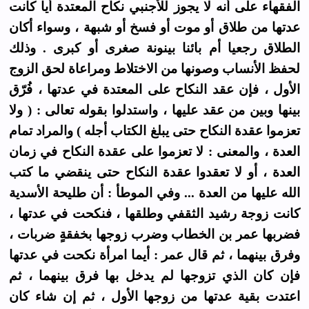
الفقهاء على أنه لا يجوز للأجنبي نكاح المعتدة أيا كانت
عدتها من طلاق أو موت أو فسخ أو شبهة ، وسواء أكان
الطلاق رجعيا أم بائنا بينونة صغرى أو كبرى . وذلك
لحفظ الأنساب وصونها من الاختلاط ومراعاة لحق الزوج
الأول ، فإن عقد النكاح على المعتدة في عدتها ، فُرّق
بينها وبين من عقد عليها ، واستدلوا بقوله تعالى : ( ولا
تعزموا عقدة النكاح حتى يبلغ الكتاب أجله ) والمراد تمام
العدة ، والمعنى : لا تعزموا على عقدة النكاح في زمان
العدة ، أو لا تعقدوا عقدة النكاح حتى ينقضي ما كتب
الله عليها من العدة ... وفي الموطأ : أن طليحة الأسدية
كانت زوجة رشيد الثقفي وطلقها ، فنكحت في عدتها ،
فضربها عمر بن الخطاب وضرب زوجها بخفقةٍ ضربات ،
وفرق بينهما ، ثم قال عمر : أيما امرأة نكحت في عدتها
فإن كان الذي تزوجها لم يدخل بها فرق بينهما ، ثم
اعتدت بقية عدتها من زوجها الأول ، ثم إن شاء كان