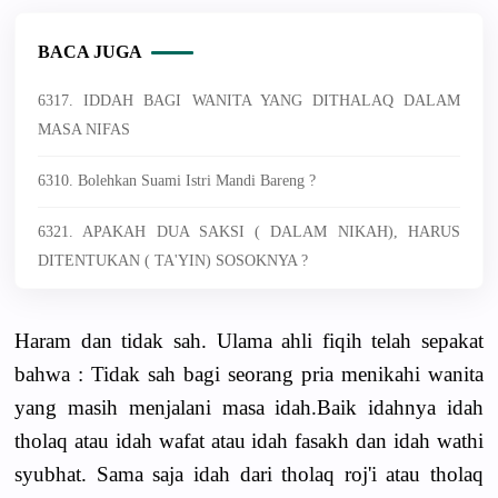
BACA JUGA
6317. IDDAH BAGI WANITA YANG DITHALAQ DALAM
MASA NIFAS
6310. Bolehkan Suami Istri Mandi Bareng ?
6321. APAKAH DUA SAKSI ( DALAM NIKAH), HARUS
DITENTUKAN ( TA'YIN) SOSOKNYA ?
Haram dan tidak sah. Ulama ahli fiqih telah sepakat
bahwa : Tidak sah bagi seorang pria menikahi wanita
yang masih menjalani masa idah.Baik idahnya idah
tholaq atau idah wafat atau idah fasakh dan idah wathi
syubhat. Sama saja idah dari tholaq roj'i atau tholaq