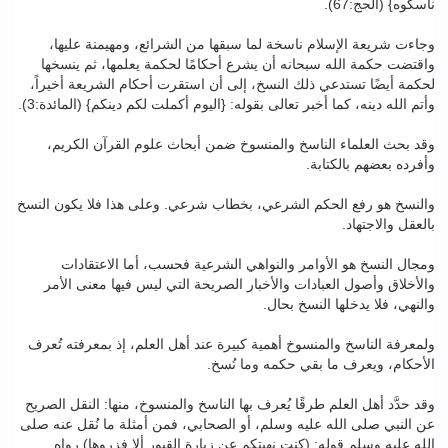
ناسكوه} (الحج:67).
وجاءت شريعة الإسلام ناسخة لما سبقها من الشرائع، ومهيمنة عليها،
واقتضت حكمة الله سبحانه أن يشرع أحكامًا لحكمة يعلمها، ثم ينسخها
لحكمة أيضًا تستدعي ذلك النسخ، إلى أن استقرت أحكام الشريعة أخيراً،
وأتم الله دينه، كما أخبر تعالى بقوله: {اليوم أكملت لكم دينكم} (المائدة:3).
وقد بحث العلماء الناسخ والمنسوخ ضمن أبحاث علوم القرآن الكريم،
وأفرده بعضهم بالكتابة.
والنسخ هو رفع الحكم الشرعي، بخطاب شرعي. وعلى هذا فلا يكون النسخ
بالعقل والاجتهاد.
ومجال النسخ هو الأوامر والنواهي الشرعية فحسب، أما الاعتقادات
والأخلاق وأصول العبادات والأخبار الصريحة التي ليس فيها معنى الأمر
والنهي، فلا يدخلها النسخ بحال.
ولمعرفة الناسخ والمنسوخ أهمية كبيرة عند أهل العلم، إذ بمعرفته تُعرف
الأحكام، ويعرف ما بقي حكمه وما نُسخ.
وقد حدَّد أهل العلم طرقًا يُعرف بها الناسخ والمنسوخ، منها: النقل الصريح
عن النبي صلى الله عليه وسلم، أو الصحابي، فمن أمثلة ما نُقل عنه صلى
الله عليه وسلم قوله: (كنت نهيتكم عن زيارة القبور ألا فزروها) رواه