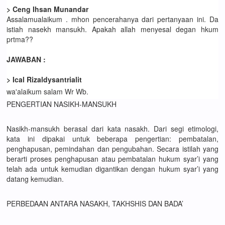
> Ceng Ihsan Munandar
Assalamualaikum . mhon pencerahanya dari pertanyaan ini. Da
istiah nasekh mansukh. Apakah allah menyesal degan hkum
prtma??
JAWABAN :
> Ical Rizaldysantrialit
wa'alaikum salam Wr Wb.
PENGERTIAN NASIKH-MANSUKH
Nasikh-mansukh berasal dari kata nasakh. Dari segi etimologi,
kata ini dipakai untuk beberapa pengertian: pembatalan,
penghapusan, pemindahan dan pengubahan. Secara istilah yang
berarti proses penghapusan atau pembatalan hukum syar’i yang
telah ada untuk kemudian digantikan dengan hukum syar’i yang
datang kemudian.
PERBEDAAN ANTARA NASAKH, TAKHSHIS DAN BADA’