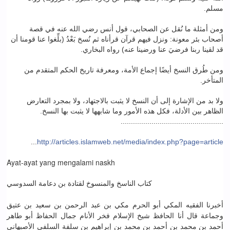
مسلم.
ومن أمثلة ما نُقل عن الصحابي، قول أنس رضي الله عنه في قصة
أصحاب بئر معونة: ونزل فيهم قرآن قرأناه ثم نُسخ بَعْدُ (بلِّغوا عنا قومنا أن
قد لقينا ربنا فرضيَ عنا ورضينا عنه) رواه البخاري.
ومن طُرق النسخ أيضًا إجماع الأمة، ومعرفة تاريخ الحكم المتقدم من
المتأخر.
ولا بد من الإشارة إلى أن النسخ لا يثبت بالاجتهاد، ولا بمجرد التعارض
الظاهر بين الأدلة، فكل هذه الأمور وما شابهها لا يثبت بها النسخ.
..................................................
...
http://articles.islamweb.net/media/index.php?page=article
Ayat-ayat yang mengalami naskh
كتاب الناسخ والمنسوخ لقتادة بن دعامة السدوسي
أخبرنا الفقيه المكي أبو الحرم مكي بن عبد الرحمن بن سعيد بن عتيق
وجماعة قال أنا الحافظ شيخ الإسلام فخر الأنام جمال الحفاظ أبو طاهر
أحمد بن محمد بن أحمد بن محمد بن إبراهيم بن سلفة السلفي الأصبهاني