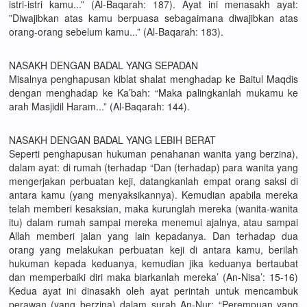
istri-istri kamu...” (Al-Baqarah: 187). Ayat ini menasakh ayat:
”Diwajibkan atas kamu berpuasa sebagaimana diwajibkan atas
orang-orang sebelum kamu...” (Al-Baqarah: 183).
NASAKH DENGAN BADAL YANG SEPADAN
Misalnya penghapusan kiblat shalat menghadap ke Baitul Maqdis
dengan menghadap ke Ka’bah: “Maka palingkanlah mukamu ke
arah Masjidil Haram...” (Al-Baqarah: 144).
NASAKH DENGAN BADAL YANG LEBIH BERAT
Seperti penghapusan hukuman penahanan wanita yang berzina),
dalam ayat: di rumah (terhadap “Dan (terhadap) para wanita yang
mengerjakan perbuatan keji, datangkanlah empat orang saksi di
antara kamu (yang menyaksikannya). Kemudian apabila mereka
telah memberi kesaksian, maka kurunglah mereka (wanita-wanita
itu) dalam rumah sampai mereka menemui ajalnya, atau sampai
Allah memberi jalan yang lain kepadanya. Dan terhadap dua
orang yang melakukan perbuatan keji di antara kamu, berilah
hukuman kepada keduanya, kemudian jika keduanya bertaubat
dan memperbaiki diri maka biarkanlah mereka’ (An-Nisa’: 15-16)
Kedua ayat ini dinasakh oleh ayat perintah untuk mencambuk
perawan (yang berzina) dalam surah An-Nur: “Perempuan yang