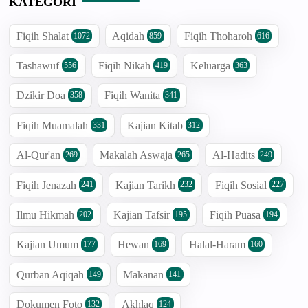
KATEGORI
Fiqih Shalat
Aqidah
Fiqih Thoharoh
1072
859
616
Tashawuf
Fiqih Nikah
Keluarga
556
419
363
Dzikir Doa
Fiqih Wanita
358
341
Fiqih Muamalah
Kajian Kitab
331
312
Al-Qur'an
Makalah Aswaja
Al-Hadits
269
265
249
Fiqih Jenazah
Kajian Tarikh
Fiqih Sosial
241
232
227
Ilmu Hikmah
Kajian Tafsir
Fiqih Puasa
202
195
194
Kajian Umum
Hewan
Halal-Haram
177
169
160
Qurban Aqiqah
Makanan
149
141
Dokumen Foto
Akhlaq
132
124