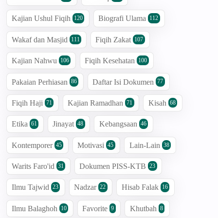
Kajian Ushul Fiqih
Biografi Ulama
120
112
Wakaf dan Masjid
Fiqih Zakat
111
107
Kajian Nahwu
Fiqih Kesehatan
106
100
Pakaian Perhiasan
Daftar Isi Dokumen
86
77
Fiqih Haji
Kajian Ramadhan
Kisah
71
71
68
Etika
Jinayat
Kebangsaan
61
48
46
Kontemporer
Motivasi
Lain-Lain
45
45
38
Warits Faro'id
Dokumen PISS-KTB
31
23
Ilmu Tajwid
Nadzar
Hisab Falak
23
22
16
Ilmu Balaghoh
Favorite
Khutbah
10
9
8