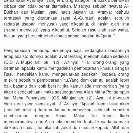
bersamaan Ayat-ayat yang terbilang kategori ini tidak dibenarkan
dibaca dan tidak benar diamalkan. Misalnya sebuah riwayat Al-
Bukhari dan Muslim, yaitu hadis Aisyah r.a. Artinya: “dahulu
termasuk yang diturunkan (ayat Al-Quraan) adalah sepuluh
radab’at (isapan menyusu) yang diketahui, di naskh oleh lima
(isapan menyusu) yang diketahui. Setelah rasulullah saw wafat,
hukum yang terakhir tetap dibaca sebagi bagian Al-Quran.”
Penghapusan terhadap hukumnya saja, sedangkan bacaannya
tetap ada Contohnya adalah ayat tentang mendahulukan sedekah
(Q.S Al-Mujadilah: 58: 12). Artinya: "Hai orang-orang yang
beriman, apabila kamu mengadakan pembicaraan khusus dengan
Rasul hendaklah kamu mengeluarkan sedekah (kepada orang
miskin) sebelum pembicaraan itu.Yang demikian itu adalah lebih
baik bagimu dan lebih bersih; jika kamu tiada memperoleh (yang
akan disedekahkan) maka sesungguhnya Allah Maha Pengampun
lagi Maha Penyayang." (QS AlMujadilah: 12). Ayat ini di-naskh
oleh surat yang sama ayat 13: Artinya: "Apakah kamu takut akan
(menjadi miskin) karena kamu memberikan sedekah sebelum
pembicaraan dengan Rasul. Maka jika kamu tiada
memperbuatnya dan Allah telah memberi taubat kepadamu maka
dirikanlah shalat, tunaikanlah zakat dan taatlah kepada Allah dan