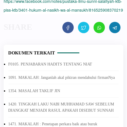
https://www.facebook.com/notes/pustaka-ilmu-sunni-salafiyah-ktb-
piss-ktb/3401-hukum-al-nasikh-wa-al-mansukh/816525908370219
DOKUMEN TERKAIT
F0105. PENJABARAN HADITS TENTANG NIAT
1091. MAKALAH: Janganlah akal pikiran mendahului firmanNya
1354. MASALAH TAKLIF JIN
1420. TINGKAH LAKU NABI MUHHAMAD SAW SEBELUM
DIANGKAT MENJADI RASUL APAKAH DISEBUT SUNNAH
1471. MAKALAH : Penetapan perkara baik atau buruk