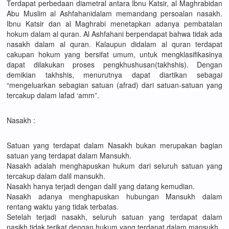
Terdapat perbedaan diametral antara Ibnu Katsir, al Maghrabidan
Abu Muslim al Ashfahanidalam memandang persoalan nasakh.
Ibnu Katsir dan al Maghrabi menetapkan adanya pembatalan
hokum dalam al quran. Al Ashfahani berpendapat bahwa tidak ada
nasakh dalam al quran. Kalaupun didalam al quran terdapat
cakupan hokum yang bersifat umum, untuk mengklasifikasinya
dapat dilakukan proses pengkhushusan(takhshis). Dengan
demikian takhshis, menurutnya dapat diartikan sebagai
“mengeluarkan sebagian satuan (afrad) dari satuan-satuan yang
tercakup dalam lafad ‘amm”.
Nasakh :
Satuan yang terdapat dalam Nasakh bukan merupakan bagian
satuan yang terdapat dalam Mansukh.
Nasakh adalah menghapuskan hukum dari seluruh satuan yang
tercakup dalam dalil mansukh.
Nasakh hanya terjadi dengan dalil yang datang kemudian.
Nasakh adanya menghapuskan hubungan Mansukh dalam
rentang waktu yang tidak terbatas.
Setelah terjadi nasakh, seluruh satuan yang terdapat dalam
nasikh tidak terikat dengan hukum yang terdapat dalam mansukh.