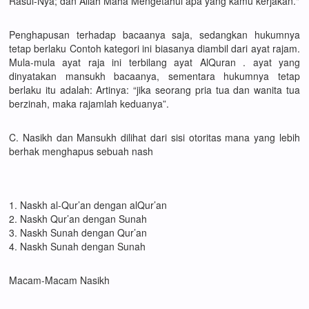
Rasul-Nya; dan Allah Maha Mengetahui apa yang kamu kerjakan."
Penghapusan terhadap bacaanya saja, sedangkan hukumnya
tetap berlaku Contoh kategori ini biasanya diambil dari ayat rajam.
Mula-mula ayat raja ini terbilang ayat AlQuran . ayat yang
dinyatakan mansukh bacaanya, sementara hukumnya tetap
berlaku itu adalah: Artinya: “jika seorang pria tua dan wanita tua
berzinah, maka rajamlah keduanya”.
C. Nasikh dan Mansukh dilihat dari sisi otoritas mana yang lebih
berhak menghapus sebuah nash
1. Naskh al-Qur’an dengan alQur’an
2. Naskh Qur’an dengan Sunah
3. Naskh Sunah dengan Qur’an
4. Naskh Sunah dengan Sunah
Macam-Macam Nasikh