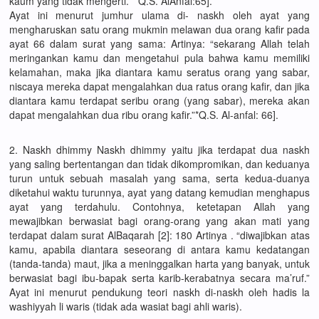
kaum yang tidak mengerti.” *Q.S. AlAnfal:65].
Ayat ini menurut jumhur ulama di- naskh oleh ayat yang
mengharuskan satu orang mukmin melawan dua orang kafir pada
ayat 66 dalam surat yang sama: Artinya: “sekarang Allah telah
meringankan kamu dan mengetahui pula bahwa kamu memiliki
kelamahan, maka jika diantara kamu seratus orang yang sabar,
niscaya mereka dapat mengalahkan dua ratus orang kafir, dan jika
diantara kamu terdapat seribu orang (yang sabar), mereka akan
dapat mengalahkan dua ribu orang kafir.”*Q.S. Al-anfal: 66].
2. Naskh dhimmy Naskh dhimmy yaitu jika terdapat dua naskh
yang saling bertentangan dan tidak dikompromikan, dan keduanya
turun untuk sebuah masalah yang sama, serta kedua-duanya
diketahui waktu turunnya, ayat yang datang kemudian menghapus
ayat yang terdahulu. Contohnya, ketetapan Allah yang
mewajibkan berwasiat bagi orang-orang yang akan mati yang
terdapat dalam surat AlBaqarah [2]: 180 Artinya . “diwajibkan atas
kamu, apabila diantara seseorang di antara kamu kedatangan
(tanda-tanda) maut, jika a meninggalkan harta yang banyak, untuk
berwasiat bagi ibu-bapak serta karib-kerabatnya secara ma’ruf.”
Ayat ini menurut pendukung teori naskh di-naskh oleh hadis la
washiyyah li waris (tidak ada wasiat bagi ahli waris).