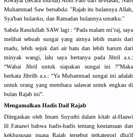
Riwayat (secara mursal) Abul Fath dari al-Hasan, Nabi
Muhammad Saw bersabda: "Rajab itu bulannya Allah,
Sya'ban bulanku, dan Ramadan bulannya umatku."
Sabda Rasulullah SAW lagi : “Pada malam mi’raj, saya
melihat sebuah sungai yang airnya lebih manis dari
madu, lebih sejuk dari air batu dan lebih harum dari
minyak wangi, lalu saya bertanya pada Jibril a.s.:
“Wahai Jibril untuk siapakan sungai ini ?”Maka
berkata Jibrilb a.s.: “Ya Muhammad sungai ini adalah
untuk orang yang membaca salawat untuk engkau di
bulan Rajab ini”.
Mengamalkan Hadis Daif Rajab
Ditegaskan oleh Imam Suyuthi dalam kitab al-Haawi
lil Fataawi bahwa hadis-hadis tentang keutamaan dan
kekhususan puasa Rajab tersebut terkategori dha'if