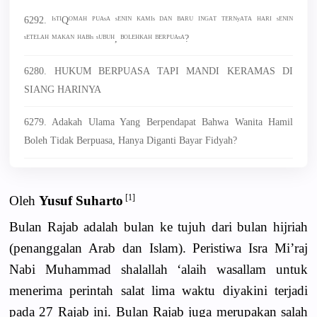
6292. ᴵˢᵀᴵQᴼᴹᴬᴴ ᴾᵁᴬˢᴬ ˢᴱᴺᴵᴺ ᴷᴬᴹᴵˢ ᴰᴬᴺ ᴮᴬᴿᵁ ᴵᴺᴳᴬᵀ ᵀᴱᴿᴺʸᴬᵀᴬ ᴴᴬᴿᴵ ˢᴱᴺᴵᴺ
ˢᴱᵀᴱᴸᴬᴴ ᴹᴬᴷᴬᴺ ᴴᴬᴮᴵˢ ˢᵁᴮᵁᴴ, ᴮᴼᴸᴱᴴᴷᴬᴴ ᴮᴱᴿᴾᵁᴬˢᴬ?
6280. HUKUM BERPUASA TAPI MANDI KERAMAS DI
SIANG HARINYA
6279. Adakah Ulama Yang Berpendapat Bahwa Wanita Hamil
Boleh Tidak Berpuasa, Hanya Diganti Bayar Fidyah?
[1]
Oleh
Yusuf Suharto
Bulan Rajab adalah bulan ke tujuh dari bulan hijriah
(penanggalan Arab dan Islam). Peristiwa Isra Mi’raj
Nabi Muhammad shalallah ‘alaih wasallam untuk
menerima perintah salat lima waktu diyakini terjadi
pada 27 Rajab ini. Bulan Rajab juga merupakan salah