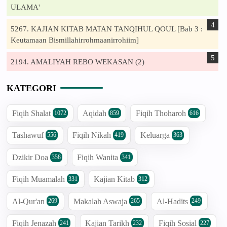
ULAMA'
5267. KAJIAN KITAB MATAN TANQIHUL QOUL [Bab 3 :
Keutamaan Bismillahirrohmaanirrohiim]
2194. AMALIYAH REBO WEKASAN (2)
KATEGORI
Fiqih Shalat
Aqidah
Fiqih Thoharoh
1072
859
616
Tashawuf
Fiqih Nikah
Keluarga
556
419
363
Dzikir Doa
Fiqih Wanita
358
341
Fiqih Muamalah
Kajian Kitab
331
312
Al-Qur'an
Makalah Aswaja
Al-Hadits
269
265
249
Fiqih Jenazah
Kajian Tarikh
Fiqih Sosial
241
232
227