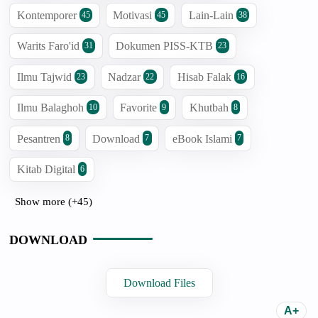
Kontemporer
Motivasi
Lain-Lain
45
45
38
Warits Faro'id
Dokumen PISS-KTB
31
23
Ilmu Tajwid
Nadzar
Hisab Falak
23
22
16
Ilmu Balaghoh
Favorite
Khutbah
10
9
8
Pesantren
Download
eBook Islami
8
7
7
Kitab Digital
6
Show more (+45)
DOWNLOAD
Download Files