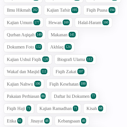
Ilmu Hikmah
Kajian Tafsir
Fiqih Puasa
202
195
194
Kajian Umum
Hewan
Halal-Haram
177
169
160
Qurban Aqiqah
Makanan
149
141
Dokumen Foto
Akhlaq
132
124
Kajian Ushul Fiqih
Biografi Ulama
120
112
Wakaf dan Masjid
Fiqih Zakat
111
107
Kajian Nahwu
Fiqih Kesehatan
106
100
Pakaian Perhiasan
Daftar Isi Dokumen
86
77
Fiqih Haji
Kajian Ramadhan
Kisah
71
71
68
Etika
Jinayat
Kebangsaan
61
48
46