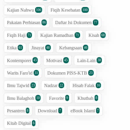
Kajian Nahwu
Fiqih Kesehatan
106
100
Pakaian Perhiasan
Daftar Isi Dokumen
86
77
Fiqih Haji
Kajian Ramadhan
Kisah
71
71
68
Etika
Jinayat
Kebangsaan
61
48
46
Kontemporer
Motivasi
Lain-Lain
45
45
38
Warits Faro'id
Dokumen PISS-KTB
31
23
Ilmu Tajwid
Nadzar
Hisab Falak
23
22
16
Ilmu Balaghoh
Favorite
Khutbah
10
9
8
Pesantren
Download
eBook Islami
8
7
7
Kitab Digital
6