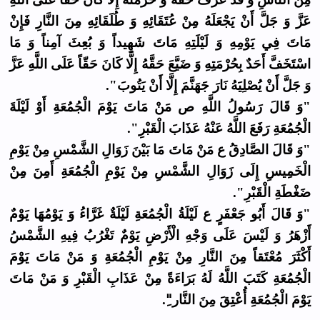
عَزَّ وَ جَلَّ أَنْ يَجْعَلَهُ مِنْ عُتَقَائِهِ وَ طُلَقَائِهِ مِنَ النَّارِ فَإِنْ
مَاتَ فِي يَوْمِهِ وَ لَيْلَتِهِ مَاتَ شَهِيداً وَ بُعِثَ آمِناً وَ مَا
اسْتَخَفَّ أَحَدٌ بِحُرْمَتِهِ وَ ضَيَّعَ حَقَّهُ إِلَّا كَانَ حَقّاً عَلَى اللَّهِ عَزَّ
وَ جَلَّ أَنْ يُصْلِيَهُ نَارَ جَهَنَّمَ إِلَّا أَنْ يَتُوبَ".
"وَ قَالَ رَسُولُ اللَّهِ ص مَنْ مَاتَ يَوْمَ الْجُمُعَةِ أَوْ لَيْلَةَ
الْجُمُعَةِ رَفَعَ اللَّهُ عَنْهُ عَذَابَ الْقَبْرِ".
"وَ قَالَ الصَّادِقُ ع مَنْ مَاتَ مَا بَيْنَ زَوَالِ الشَّمْسِ مِنْ يَوْمِ
الْخَمِيسِ إِلَى زَوَالِ الشَّمْسِ مِنْ يَوْمِ الْجُمُعَةِ أَمِنَ مِنْ
ضَغْطَةِ الْقَبْرِ".
"وَ قَالَ أَبُو جَعْفَرٍ ع لَيْلَةُ الْجُمُعَةِ لَيْلَةٌ غَرَّاءُ وَ يَوْمُهَا يَوْمٌ
أَزْهَرُ وَ لَيْسَ عَلَى وَجْهِ الْأَرْضِ يَوْمٌ تَغْرُبُ فِيهِ الشَّمْسُ
أَكْثَرَ مُعْتَقاً مِنَ النَّارِ مِنْ يَوْمِ الْجُمُعَةِ وَ مَنْ مَاتَ يَوْمَ
الْجُمُعَةِ كَتَبَ اللَّهُ لَهُ بَرَاءَةً مِنْ عَذَابِ الْقَبْرِ وَ مَنْ مَاتَ
يَوْمَ الْجُمُعَةِ أُعْتِقَ مِنَ النَّار"ِ.