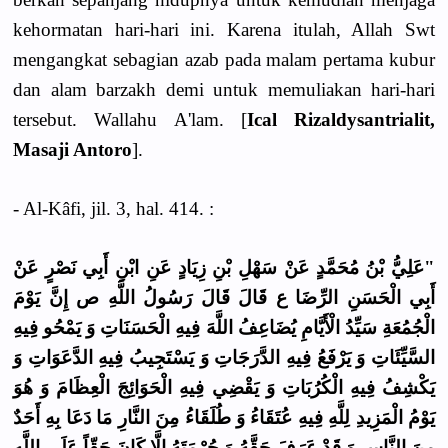
kehormatan hari-hari ini. Karena itulah, Allah Swt
mengangkat sebagian azab pada malam pertama kubur
dan alam barzakh demi untuk memuliakan hari-hari
tersebut. Wallahu A'lam. [
Ical Rizaldysantrialit,
Masaji Antoro
].
- Al-Kâfi, jil. 3, hal. 414. :
"عَلِيُّ بْنُ مُحَمَّدٍ عَنْ سَهْلِ بْنِ زِيَادٍ عَنِ ابْنِ أَبِي نَصْرٍ عَنْ
أَبِي الْحَسَنِ الرِّضَا ع قَالَ قَالَ رَسُولُ اللَّهِ ص إِنَّ يَوْمَ
الْجُمُعَةِ سَيِّدُ الْأَيَّامِ يُضَاعِفُ اللَّهَ فِيهِ الْحَسَنَاتِ وَ يَمْحُو فِيهِ
السَّيِّئَاتِ وَ يَرْفَعُ فِيهِ الدَّرَجَاتِ وَ يَسْتَجِيبُ فِيهِ الدَّعَوَاتِ وَ
يَكْشِفُ فِيهِ الْكُرُبَاتِ وَ يَقْضِي فِيهِ الْحَوَائِجَ الْعِظَامَ وَ هُوَ
يَوْمُ الْمَزِيدِ لِلَّهِ فِيهِ عُتَقَاءُ وَ طُلَقَاءُ مِنَ النَّارِ مَا دَعَا بِهِ أَحَدٌ
مِنَ النَّاسِ وَ قَدْ عَرَفَ حَقَّهُ وَ حُرْمَتَهُ إِلَّا كَانَ حَقّاً عَلَى اللَّهِ