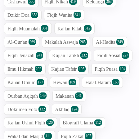
Tashawuf
Fiqih Nikah
Keluarga
556
419
363
Dzikir Doa
Fiqih Wanita
358
341
Fiqih Muamalah
Kajian Kitab
331
312
Al-Qur'an
Makalah Aswaja
Al-Hadits
269
265
249
Fiqih Jenazah
Kajian Tarikh
Fiqih Sosial
241
232
227
Ilmu Hikmah
Kajian Tafsir
Fiqih Puasa
202
195
194
Kajian Umum
Hewan
Halal-Haram
177
169
160
Qurban Aqiqah
Makanan
149
141
Dokumen Foto
Akhlaq
132
124
Kajian Ushul Fiqih
Biografi Ulama
120
112
Wakaf dan Masjid
Fiqih Zakat
111
107