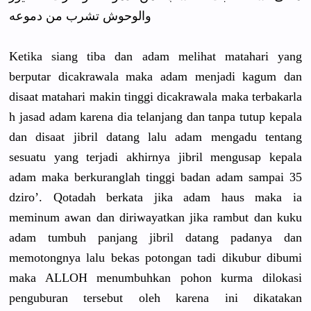
والوحوش تشرب من دموعه
Ketika siang tiba dan adam melihat matahari yang
berputar dicakrawal
a maka adam menjadi kagum dan
disaat matahari makin tinggi dicakrawal
a maka terbakarla
h jasad adam karena dia telanjang dan tanpa tutup kepala
dan disaat jibril datang lalu adam mengadu tentang
sesuatu yang terjadi akhirnya jibril mengusap kepala
adam maka berkurangl
ah tinggi badan adam sampai 35
dziro’. Qotadah berkata jika adam haus maka ia
meminum awan dan diriwayatk
an jika rambut dan kuku
adam tumbuh panjang jibril datang padanya dan
memotongny
a lalu bekas potongan tadi dikubur dibumi
maka ALLOH menumbuhka
n pohon kurma dilokasi
penguburan
tersebut oleh karena ini dikatakan