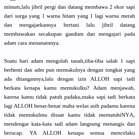
minum,lalu
jibril pergi dan datang membawa 2 ekor sapi
dari surga yang 1 warna hitam yang 1 lagi warna merah
dan mengajarka
nnya bertani lalu jibril datang
membawakan
secakupan gandum dan mengajari pada
adam cara menanamnya
.
Suatu hari adam mengolah tanah,tiba
-tiba­ salah 1 sapi
berhenti dan adm pun memukulnya
dengan tongkat yang
ada ditanganny
a,lal­u dengan izin ALLOH sapi tadi
berkata kenapa kamu memukulku?
Adam menjawab,
karena­ kamu tidak patuh padaku,mak
a sapi tadi berkata
lagi ALLOH benar-bena
r maha welas asih padamu karena
tidak memukulmu disaat kamu tidak mematuhiNY
A,
mendengar kata-kata tadi adam langsung menangis dan
berucap. YA ALLOH kenapa semua mencelaku