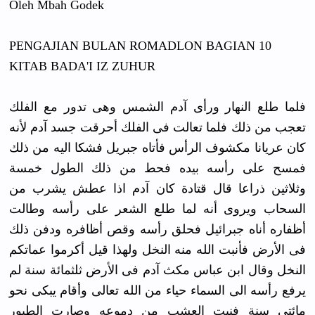
Oleh Mbah Godek
PENGAJIAN BULAN ROMADLON BAGIAN 10
KITAB BADA'I IZ ZUHUR
فلما طلع النهار ورأى آدم الشمس وهى تدور مع الفلك
تعجب من ذلك فلما تعالت فى الفلك أحرقت جسد آدم لأنه
كان عريانا مكشوف الرأس فأتاه جبريل فشكا اليه من ذلك
فمسح على رأسه بيده فحط من ذلك الطول خمسة
وثلاثين ذراعا قال قتادة كان آدم اذا عطش يشرب من
السحاب ويروى أنه لما طلع الشعر على رأسه وطالت
أظفاره أناه جبرائيل فحلق رأسه وقص أظافره ودفن ذلك
فى الأرض فأنبت الله منه النخل ولهذا قيل أكرموا عماتكم
النخل وقال ابن عباس مكث آدم فى الأرض ثلثمائة سنة لم
يرفع رأسه الى السماء حياء من الله تعالى وأقام يبكى نحو
مائتى سنة فنبت العشب من دموعه وصارت الطيور