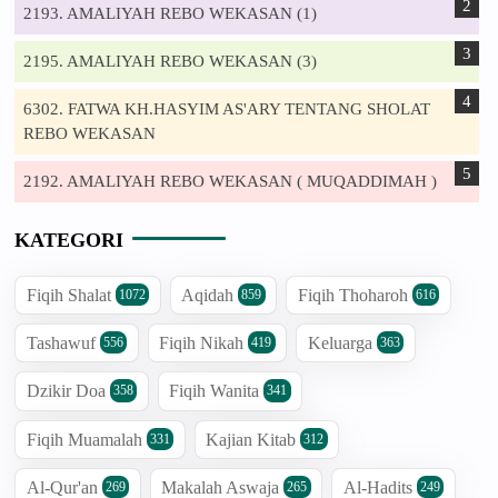
2193. AMALIYAH REBO WEKASAN (1)
2195. AMALIYAH REBO WEKASAN (3)
6302. FATWA KH.HASYIM AS'ARY TENTANG SHOLAT
REBO WEKASAN
2192. AMALIYAH REBO WEKASAN ( MUQADDIMAH )
KATEGORI
Fiqih Shalat
Aqidah
Fiqih Thoharoh
1072
859
616
Tashawuf
Fiqih Nikah
Keluarga
556
419
363
Dzikir Doa
Fiqih Wanita
358
341
Fiqih Muamalah
Kajian Kitab
331
312
Al-Qur'an
Makalah Aswaja
Al-Hadits
269
265
249