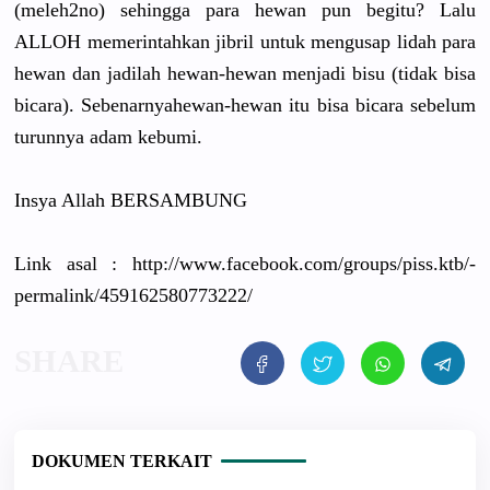
(meleh2no)
sehingga para hewan pun begitu? Lalu
ALLOH memerintah
kan jibril untuk mengusap lidah para
hewan dan jadilah hewan-hewa
n menjadi bisu (tidak bisa
bicara). Sebenarnya
hewan-hewa
n itu bisa bicara sebelum
turunnya adam kebumi.
Insya Allah BERSAMBUNG
Link asal :
http://
­www.facebo
ok.com­/
groups/
­piss.ktb/
­
permalink/
­4591625807
73222/
DOKUMEN TERKAIT