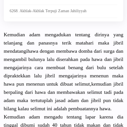
6268. Akhlak-Akhlak Terpuji Zaman Jahiliyyah
Kemudian adam mengadukan
tentang dirinya yang
telanjang dan panasnya terik matahari maka jibril
mendatangi
hawa dengan membawa domba dari surga dan
mengambil bulunya lalu diserahkan
pada hawa dan jibril
mengajarin
ya cara membuat benang dari bulu setelah
dipraktekk
an lalu jibril mengajarin
ya menenun maka
hawa pun menenun untuk dibuat selimut,ke
mudia­n jibril
berpaling dari hawa dan membawakan
selimut tadi pada
adam maka tertutupla
h jasad adam dan jibril pun tidak
bilang kalau selimut ini adalah pembuatann
ya hawa.
Kemudian adam mengadu tentang lapar karena dia
tinggal dibumi sudah 40 tahun tidak makan dan tidak