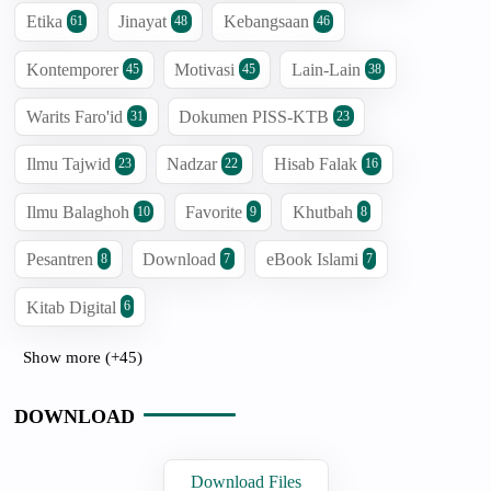
Etika
Jinayat
Kebangsaan
61
48
46
Kontemporer
Motivasi
Lain-Lain
45
45
38
Warits Faro'id
Dokumen PISS-KTB
31
23
Ilmu Tajwid
Nadzar
Hisab Falak
23
22
16
Ilmu Balaghoh
Favorite
Khutbah
10
9
8
Pesantren
Download
eBook Islami
8
7
7
Kitab Digital
6
Show more (+45)
DOWNLOAD
Download Files