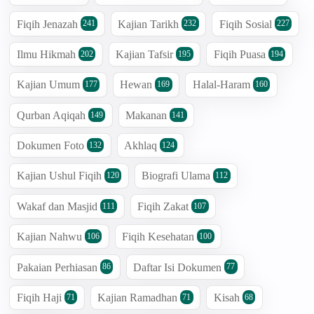
Fiqih Jenazah
Kajian Tarikh
Fiqih Sosial
241
232
227
Ilmu Hikmah
Kajian Tafsir
Fiqih Puasa
202
195
194
Kajian Umum
Hewan
Halal-Haram
177
169
160
Qurban Aqiqah
Makanan
149
141
Dokumen Foto
Akhlaq
132
124
Kajian Ushul Fiqih
Biografi Ulama
120
112
Wakaf dan Masjid
Fiqih Zakat
111
107
Kajian Nahwu
Fiqih Kesehatan
106
100
Pakaian Perhiasan
Daftar Isi Dokumen
86
77
Fiqih Haji
Kajian Ramadhan
Kisah
71
71
68