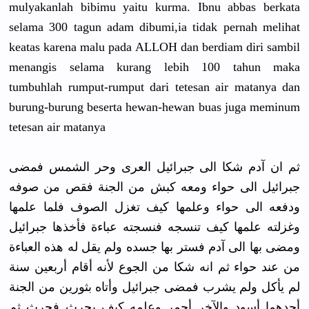
mulyakanla
h bibimu yaitu kurma. Ibnu abbas berkata
selama 300 tagun adam dibumi,ia tidak pernah melihat
keatas karena malu pada ALLOH dan berdiam diri sambil
menangis selama kurang lebih 100 tahun maka
tumbuhlah rumput-rum
put dari tetesan air matanya dan
burung-bur
ung beserta hewan-hewa
n buas juga meminum
tetesan air matanya
ثم ان آدم شكا الى جبرائيل العرى وحر الشمس فمضى
جبرائيل الى حواء ومعه كبش من الجنة فقص من صوفه
ودفعه الى حواء وعلمها كيف تغزل الصوف فلما علمها
وغزلته علمها كيف تنسجه فنسجته عباءة فأخذها جبرائيل
ومضى بها الى آدم فستر بها جسده ولم يقل له هذه العباءة
من عند حواء ثم انه شكا من الجوع لأنه أقام أربعين سنة
لم يأكل ولم يشرب فمضى جبرائيل وأتاه بثورين من الجنة
أحدهما أسود والآخر أحمر وعلمه كيف يحرث فحرث ثم