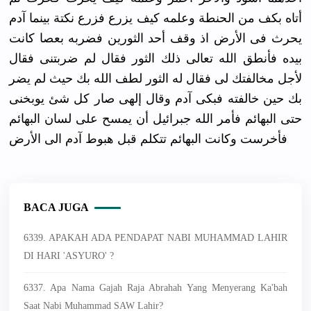
أتاه بكف من الحنطة وعلمه كيف يزرع فزرع نكتة بينما آدم
يحرث فى الأرض اذ وقف أحد الثورين فضربه بعصا كانت
بيده فأنطق الله تعالى ذلك الثور فقال لم ضربتنى فقال
لأجل مخالفتك لى فقال له الثور لطف الله بك حيث لم يضر
بك حين خالفته فبكى آدم وقال إلهى صار كل شئ يوبخنى
حتى البهائم فأمر الله جبرائيل أن يمسح على لسان البهائم
فأخرست وكانت البهائم تتكلم قبل هبوط آدم الى الأرض
BACA JUGA
6339. APAKAH ADA PENDAPAT NABI MUHAMMAD LAHIR
DI HARI 'ASYURO' ?
6337. Apa Nama Gajah Raja Abrahah Yang Menyerang Ka'bah
Saat Nabi Muhammad SAW Lahir?