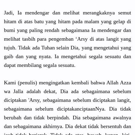
Jadi, Ia mendengar dan melihat merangkakn
ya semut
hitam di atas batu yang hitam pada malam yang gelap di
bumi yang paling rendah sebagaiman
a Ia mendengar dan
melihat tasbih para pengemban ‘Arsy di atas langit yang
tujuh. Tidak ada Tuhan selain Dia, yang mengetahui
yang
gaib dan yang nyata. Ia mengetahui
segala sesuatu dan
dapat membilang segala sesuatu.
Kami (penulis) mengingatk
an kembali bahwa Allah Azza
wa Jalla adalah dekat, Dia ada sebagaiman
a sebelum
diciptakan
'Arsy, sebagaiman
a sebelum diciptakan
langit,
sebagaiman
a sebelum diciptakan
ciptaanNya
. Dia tidak
berubah dan tidak berpindah.
Dia sebagaiman
a awalnya
dan sebagaiman
a akhirnya. Dia dekat tidak bersentuh dan