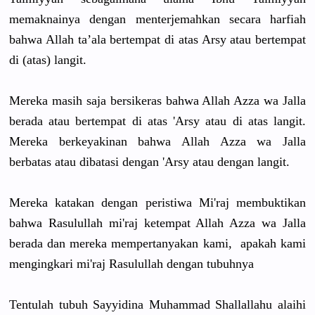
memaknainy
a dengan menterjema
hkan secara harfiah
bahwa Allah ta’ala bertempat di atas Arsy atau bertempat
di (atas) langit.
Mereka masih saja bersikeras
bahwa Allah Azza wa Jalla
berada atau bertempat di atas 'Arsy atau di atas langit.
Mereka berkeyakin
an bahwa Allah Azza wa Jalla
berbatas atau dibatasi dengan 'Arsy atau dengan langit.
Mereka katakan dengan peristiwa Mi'raj membuktika
n
bahwa Rasulullah
mi'raj ketempat Allah Azza wa Jalla
berada dan mereka mempertany
akan kami, apakah kami
mengingkar
i mi'raj Rasulullah
dengan tubuhnya
Tentulah tubuh Sayyidina Muhammad Shallallah
u alaihi