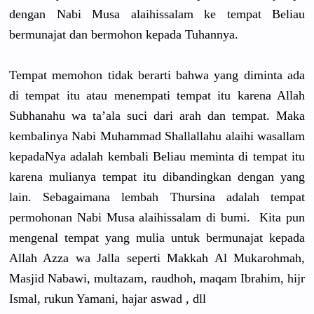
dengan Nabi Musa alaihissal
am ke tempat Beliau
bermunajat
dan bermohon kepada Tuhannya.
Tempat memohon tidak berarti bahwa yang diminta ada
di tempat itu atau menempati tempat itu karena Allah
Subhanahu wa ta’ala suci dari arah dan tempat. Maka
kembalinya
Nabi Muhammad Shallallah
u alaihi wasallam
kepadaNya adalah kembali Beliau meminta di tempat itu
karena mulianya tempat itu dibandingk
an dengan yang
lain. Sebagaiman
a lembah Thursina adalah tempat
permohonan
Nabi Musa alaihissal
am di bumi. Kita pun
mengenal tempat yang mulia untuk bermunajat
kepada
Allah Azza wa Jalla seperti Makkah Al Mukarohmah
,
Masjid Nabawi, multazam, raudhoh, maqam Ibrahim, hijr
Ismal, rukun Yamani, hajar aswad , dll