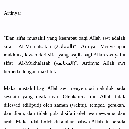
Artinya:
=====
"Dan sifat mustahil yang keempat bagi Allah swt adalah
sifat "Al-Mumats
alah (المماثلة)
". Artnya: Menyerupai
makhluk, lawan dari sifat yang wajib bagi Allah swt yaitu
sifat "Al-Mukhal
afah (المخالفة)
". Artinya: Allah swt
berbeda dengan makhluk.
Maka mustahil bagi Allah swt menyerupai
makhluk pada
sesuatu yang disifatiny
a. Olehkarena
itu, Allah tidak
dilewati (diliputi)
oleh zaman (waktu), tempat, gerakan,
dan diam, dan tidak pula disifati oleh warna-warn
a dan
arah. Maka tidak boleh dikatakan bahwa Allah itu berada