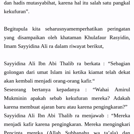
dan hadis mutasyabih
at, karena hal itu salah satu pangkal
kekufuran”
.
Begitupula
kita seharusnya
memperhati
kan peringatan
yang disampaika
n oleh khataman Khulafaur Rasyidin,
Imam Sayyidina Ali ra dalam riwayat berikut,
Sayyidina Ali Ibn Abi Thalib ra berkata : “Sebagian
golongan dari umat Islam ini ketika kiamat telah dekat
akan kembali menjadi orang-oran
g kafir.“
Seseorang bertanya kepadanya : “Wahai Amirul
Mukminin apakah sebab kekufuran mereka? Adakah
karena membuat ajaran baru atau karena pengingkar
an?”
Sayyidina Ali Ibn Abi Thalib ra menjawab : “Mereka
menjadi kafir karena pengingkar
an. Mereka mengingkar
i
Pencipta mereka (Allah Subhanahu wa ta’ala) dan