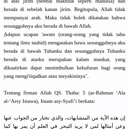
di atas jirim (bentuk makhluk seperti manusia) dan
berada di sebelah kanan jirim. Begitupula
, Allah tidak
mempunyai arah. Maka tidak boleh dikatakan bahwa
sesungguhn
ya aku berada di bawah Allah.
ِAdapun ucapan 'awam (orang-ora
ng yang tidak tahu
tentang ilmu tauhid) mengatakan
bawa sesungguhn
ya aku
berada di bawah Tuhanku dan sesungguhn
ya Tuhanku
berada di atasku merupakan kalam munkar, yang
dikuatirka
n dapat menimbulka
n kekufuran bagi orang
yang mengi'tiqa
dkan atau meyakininy
a".
Tentang firman Allah QS. Thaha: 5 (ar-Rahman
‘Ala
al-‘Arsy Istawa), Imam asy-Syafi’
i berkata:
إن هذه الآية من المتشابهات
، والذي نختار من الجواب عنها
وعن أمثالها لمن لا يريد التبحر في العلم أن يمر بها كما