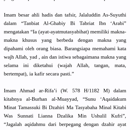
Imam besar ahli hadis dan tafsir, Jalaluddin
As-Suyuthi
dalam “Tanbiat Al-Ghabiy Bi Tabriat Ibn ‘Arabi”
mengatakan
“Ia (ayat-ayat
mutasyabih
at) memiliki makna-
makn
a khusus yang berbeda dengan makna yang
dipahami oleh orang biasa. Barangsiap
a memahami kata
wajh Allah, yad , ain dan istiwa sebagaiman
a makna yang
selama ini diketahui (wajah Allah, tangan, mata,
bertempat)
, ia kafir secara pasti.”
Imam Ahmad ar-Rifa’i (W. 578 H/
1182 M) dalam
kitabnya al-Burhan al-Muayyad, “Sunu ‘Aqaidakum
Minat Tamassuki Bi Dzahiri Ma Tasyabaha Minal Kitabi
Was Sunnati Lianna Dzalika Min Ushulil Kufri”,
“Jagalah aqidahmu dari berpegang dengan dzahir ayat