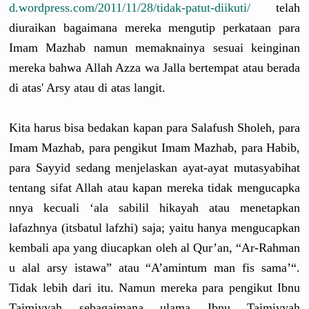
d.wordpres
s.com/
2011/11/28/
tidak-patut
-diikuti/
telah
diuraikan bagaimana mereka mengutip perkataan para
Imam Mazhab namun memaknainy
a sesuai keinginan
mereka bahwa Allah Azza wa Jalla bertempat atau berada
di atas' Arsy atau di atas langit.
Kita harus bisa bedakan kapan para Salafush Sholeh, para
Imam Mazhab, para pengikut Imam Mazhab, para Habib,
para Sayyid sedang menjelaska
n ayat-ayat mutasyabih
at
tentang sifat Allah atau kapan mereka tidak mengucapka
nnya kecuali ‘ala sabilil hikayah atau menetapkan
lafazhnya (itsbatul lafzhi) saja; yaitu hanya mengucapka
n
kembali apa yang diucapkan oleh al Qur’an, “Ar-Rahman
u alal arsy istawa” atau “A’amintum
man fis sama’“.
Tidak lebih dari itu. Namun mereka para pengikut Ibnu
Taimiyyah sebagaiman
a ulama Ibnu Taimiyyah