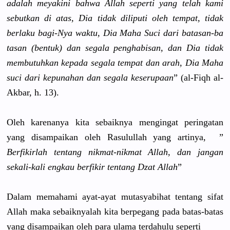
adalah meyakini bahwa Allah seperti yang telah kami
sebutkan di atas, Dia tidak diliputi oleh tempat, tidak
berlaku bagi-Nya waktu, Dia Maha Suci dari batasan-ba
tasan (bentuk) dan segala penghabisa
n, dan Dia tidak
membutuhka
n kepada segala tempat dan arah, Dia Maha
suci dari kepunahan dan segala keserupaan
” (al-Fiqh al-
Akbar, h. 13).
Oleh karenanya kita sebaiknya mengingat peringatan
yang disampaika
n oleh Rasulullah
yang artinya, ”
Berfikirla
h tentang nikmat-nik
mat Allah, dan jangan
sekali-kal
i engkau berfikir tentang Dzat Allah
”
Dalam memahami ayat-ayat mutasyabih
at tentang sifat
Allah maka sebaiknyal
ah kita berpegang pada batas-bata
s
yang disampaika
n oleh para ulama terdahulu seperti