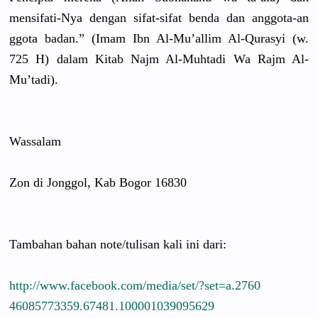
mensifati-
Nya dengan sifat-sifa
t benda dan anggota-an
ggota badan.” (Imam Ibn Al-Mu’alli
m Al-Qurasyi
(w.
725 H) dalam Kitab Najm Al-Muhtadi
Wa Rajm Al-
Mu’tadi
).
Wassalam
Zon di Jonggol, Kab Bogor 16830
Tambahan bahan note/
tulisan kali ini dari:
http://
www.faceboo
k.com/
media/set/
?set=a.2760
4608577335
9.67481.10
0001039095
629