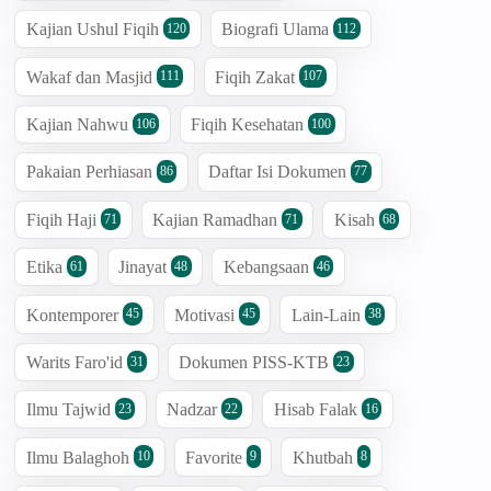
Kajian Ushul Fiqih
Biografi Ulama
120
112
Wakaf dan Masjid
Fiqih Zakat
111
107
Kajian Nahwu
Fiqih Kesehatan
106
100
Pakaian Perhiasan
Daftar Isi Dokumen
86
77
Fiqih Haji
Kajian Ramadhan
Kisah
71
71
68
Etika
Jinayat
Kebangsaan
61
48
46
Kontemporer
Motivasi
Lain-Lain
45
45
38
Warits Faro'id
Dokumen PISS-KTB
31
23
Ilmu Tajwid
Nadzar
Hisab Falak
23
22
16
Ilmu Balaghoh
Favorite
Khutbah
10
9
8