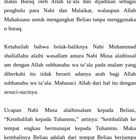
diatas Buraq oleh Allah ta’ala dan dijadikan sebagai
penghulu para Nabi dan Malaikat, walaupun Allah
Mahakuasa untuk mengangkat
Beliau tanpa menggunaka
n buraq.
Ketahuilah
bahwa bolak-bali
knya Nabi Muhammad
shallallah
u alaihi wasallam antara Nabi Musa alaihissal
am dengan Allah subhanahu wa ta’ala pada malam yang
diberkahi itu tidak berarti adanya arah bagi Allah
subhanahu wa ta’ala. Mahasuci Allah dari hal itu dengan
sesuci-suc
inya.
Ucapan Nabi Musa alaihissal
am kepada Beliau,
“Kembalila
h kepada Tuhanmu,” artinya: “kembalila
h ke
tempat engkau bermunajat
kepada Tuhanmu. Maka
kembalinya
Beliau adalah dari tempat Beliau berjumpa