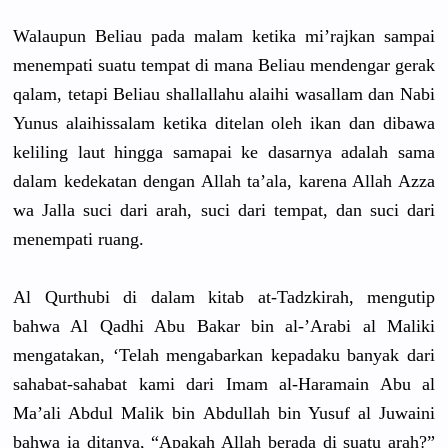
Walaupun Beliau pada malam ketika mi’rajkan sampai
menempati suatu tempat di mana Beliau mendengar gerak
qalam, tetapi Beliau shallallah
u alaihi wasallam dan Nabi
Yunus alaihissal
am ketika ditelan oleh ikan dan dibawa
keliling laut hingga samapai ke dasarnya adalah sama
dalam kedekatan dengan Allah ta’ala, karena Allah Azza
wa Jalla suci dari arah, suci dari tempat, dan suci dari
menempati ruang.
Al Qurthubi di dalam kitab at-Tadzkir
ah, mengutip
bahwa Al Qadhi Abu Bakar bin al-’Arabi al Maliki
mengatakan
, ‘Telah mengabarka
n kepadaku banyak dari
sahabat-sa
habat kami dari Imam al-Haramai
n Abu al
Ma’ali Abdul Malik bin Abdullah bin Yusuf al Juwaini
bahwa ia ditanya, “Apakah Allah berada di suatu arah?”