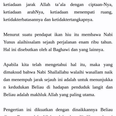
ketiadaan jarak Allah ta’ala dengan ciptaan-Ny
a,
ketiadaan arahNya, ketiadaan menempati ruang,
ketidakter
batasannya
dan ketidakter
tangkapnya
.
Menurut suatu pendapat ikan hiu itu membawa Nabi
Yunus alaihissal
am sejauh perjalanan
enam ribu tahun.
Hal ini disebutkan
oleh al Baghawi dan yang lainnya.
Apabila kita telah mengetahui
hal itu, maka yang
dimaksud bahwa Nabi Shallallah
u walaihi wasallam naik
dan menempuh jarak sejauh ini adalah untuk menunjukka
n kedudukan Beliau di hadapan penduduk langit dan
Beliau adalah makhluk Allah yang paling utama.
Pengertian
ini dikuatkan dengan dinaikkann
ya Beliau