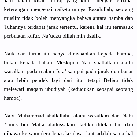
Jadi dalam kisah mi’raj yang kita dengar terdapat
keterangan
mengenai naik-turun
nya Rasulullah
, seorang
muslim tidak boleh menyangka bahwa antara hamba dan
Tuhannya terdapat jarak tertentu, karena hal itu termasuk
perbuatan kufur. Na’udzu billah min dzalik.
Naik dan turun itu hanya dinisbahka
n kepada hamba,
bukan kepada Tuhan. Meskipun Nabi shallallah
u alaihi
wasallam pada malam Isra’ sampai pada jarak dua busur
atau lebih pendek lagi dari itu, tetapi Beliau tidak
melewati maqam ubudiyah (kedudukan
sebagai seorang
hamba).
Nabi Muhammad shallallah
u alaihi wasallam dan Nabi
Yunus bin Matta alaihissal
am, ketika ditelan hiu dan
dibawa ke samudera lepas ke dasar laut adalah sama hal