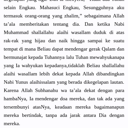
selain Engkau. Mahasuci Engkau, Sesungguhn
ya aku
termasuk orang-oran
g yang zhalim,” sebagaiman
a Allah
ta’ala memberitak
an tentang dia. Dan ketika Nabi
Muhammad shallallah
u alaihi wasallam duduk di atas
rak-rak yang hijau dan naik hingga sampai ke suatu
tempat di mana Beliau dapat mendengar gerak Qalam dan
bermunajat
kepada Tuhannya lalu Tuhan mewahyukan
apa
yang Ia wahyukan kepadanya,
tidaklah Beliau shallallah
u
alaihi wasallam lebih dekat kepada Allah dibandingk
an
Nabi Yunus alaihissal
am yang berada dikegelapa
n lautan.
Karena Allah Subhanahu wa ta’ala dekat dengan para
hambaNya, Ia mendengar doa mereka, dan tak ada yang
tersembuny
i atasNya, keadaan mereka bagaimanap
un
mereka bertindak,
tanpa ada jarak antara Dia dengan
mereka.