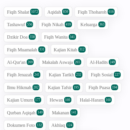
Fiqih Shalat
Aqidah
Fiqih Thoharoh
1072
859
616
Tashawuf
Fiqih Nikah
Keluarga
556
419
363
Dzikir Doa
Fiqih Wanita
358
341
Fiqih Muamalah
Kajian Kitab
331
312
Al-Qur'an
Makalah Aswaja
Al-Hadits
269
265
249
Fiqih Jenazah
Kajian Tarikh
Fiqih Sosial
241
232
227
Ilmu Hikmah
Kajian Tafsir
Fiqih Puasa
202
195
194
Kajian Umum
Hewan
Halal-Haram
177
169
160
Qurban Aqiqah
Makanan
149
141
Dokumen Foto
Akhlaq
132
124