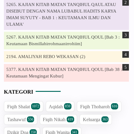
5265. KAJIAN KITAB MATAN TANQIHUL QAUL ATAU
DISEBUT DENGAN NAMA LUBABUL HADITS KARYA
IMAM SUYUTY - BAB 1 : KEUTAMAAN ILMU DAN
ULAMA'
5267. KAJIAN KITAB MATAN TANQIHUL QOUL [Bab 3 :
Keutamaan Bismillahirrohmaanirrohiim]
2194. AMALIYAH REBO WEKASAN (2)
5377. KAJIAN KITAB MATAN TANQIHUL QOUL [Bab 38 :
Keutamaan Mengingat Kubur]
KATEGORI
Fiqih Shalat
Aqidah
Fiqih Thoharoh
1072
859
616
Tashawuf
Fiqih Nikah
Keluarga
556
419
363
Dzikir Doa
Fiqih Wanita
358
341