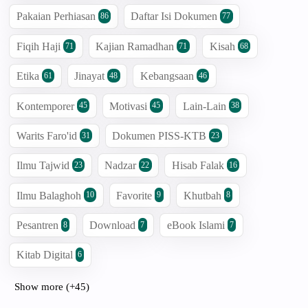
Pakaian Perhiasan
Daftar Isi Dokumen
86
77
Fiqih Haji
Kajian Ramadhan
Kisah
71
71
68
Etika
Jinayat
Kebangsaan
61
48
46
Kontemporer
Motivasi
Lain-Lain
45
45
38
Warits Faro'id
Dokumen PISS-KTB
31
23
Ilmu Tajwid
Nadzar
Hisab Falak
23
22
16
Ilmu Balaghoh
Favorite
Khutbah
10
9
8
Pesantren
Download
eBook Islami
8
7
7
Kitab Digital
6
Show more (+45)