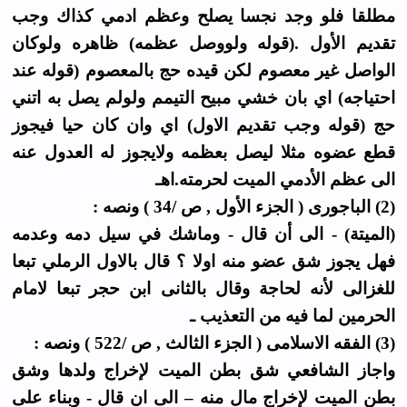
مطلقا فلو وجد نجسا يصلح وعظم ادمي كذاك وجب
تقديم الأول .(قوله ولووصل عظمه) ظاهره ولوكان
الواصل غير معصوم لكن قيده حج بالمعصوم (قوله عند
احتياجه) اي بان خشي مبيح التيمم ولولم يصل به اتني
حج (قوله وجب تقديم الاول) اي وان كان حيا فيجوز
قطع عضوه مثلا ليصل بعظمه ولايجوز له العدول عنه
الى عظم الأدمي الميت لحرمته.اهـ
(2) الباجورى ( الجزء الأول , ص /34 ) ونصه :
(الميتة) - الى أن قال - وماشك في سيل دمه وعدمه
فهل يجوز شق عضو منه اولا ؟ قال بالاول الرملي تبعا
للغزالى لأنه لحاجة وقال بالثانى ابن حجر تبعا لامام
الحرمين لما فيه من التعذيب ـ
(3) الفقه الاسلامى ( الجزء الثالث , ص /522 ) ونصه :
واجاز الشافعي شق بطن الميت لإخراج ولدها وشق
بطن الميت لإخراج مال منه – الى ان قال - وبناء على