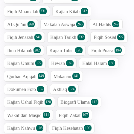
Fiqih Muamalah
Kajian Kitab
331
312
Al-Qur'an
Makalah Aswaja
Al-Hadits
269
265
249
Fiqih Jenazah
Kajian Tarikh
Fiqih Sosial
241
232
227
Ilmu Hikmah
Kajian Tafsir
Fiqih Puasa
202
195
194
Kajian Umum
Hewan
Halal-Haram
177
169
160
Qurban Aqiqah
Makanan
149
141
Dokumen Foto
Akhlaq
132
124
Kajian Ushul Fiqih
Biografi Ulama
120
112
Wakaf dan Masjid
Fiqih Zakat
111
107
Kajian Nahwu
Fiqih Kesehatan
106
100