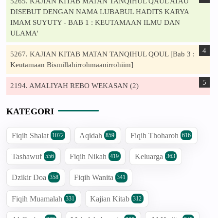
5265. KAJIAN KITAB MATAN TANQIHUL QAUL ATAU
DISEBUT DENGAN NAMA LUBABUL HADITS KARYA
IMAM SUYUTY - BAB 1 : KEUTAMAAN ILMU DAN
ULAMA'
5267. KAJIAN KITAB MATAN TANQIHUL QOUL [Bab 3 :
Keutamaan Bismillahirrohmaanirrohiim]
2194. AMALIYAH REBO WEKASAN (2)
KATEGORI
Fiqih Shalat
Aqidah
Fiqih Thoharoh
1072
859
616
Tashawuf
Fiqih Nikah
Keluarga
556
419
363
Dzikir Doa
Fiqih Wanita
358
341
Fiqih Muamalah
Kajian Kitab
331
312