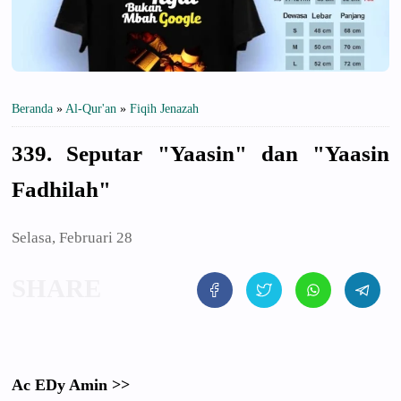
Beranda
»
Al-Qur'an
»
Fiqih Jenazah
339. Seputar "Yaasin" dan "Yaasin
Fadhilah"
Selasa, Februari 28
Ac EDy Amin >>