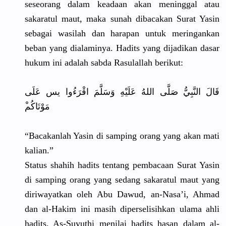
seseorang dalam keadaan akan meninggal atau
sakaratul maut, maka sunah dibacakan Surat Yasin
sebagai wasilah dan harapan untuk meringanka
n
beban yang dialaminya
. Hadits yang dijadikan dasar
hukum ini adalah sabda Rasulallah
berikut:
قَالَ النَّبِيُّ
صَلَّى اللهُ عَلَيْهِ وَسَلَّمَ اقْرَءُوا يس عَلَى
مَوْتَاكُم
“Bacakanla
h Yasin di samping orang yang akan mati
kalian.”
Status shahih hadits tentang pembacaan Surat Yasin
di samping orang yang sedang sakaratul maut yang
diriwayatk
an oleh Abu Dawud, an-Nasa’i,
Ahmad
dan al-Hakim ini masih diperselis
ihkan ulama ahli
hadits. As-Suyuthi
menilai hadits hasan dalam al-