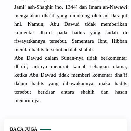
Jami’ ash-Shaghi
r [no. 1344] dan Imam an-Nawawi
mengatakan
dha’if yang didukung oleh ad-Daraqut
hni. Namun, Abu Dawud tidak memberikan
komentar dha’if pada hadits yang sudah di
riwayatkan
nya tersebut. Sementara Ibnu Hibban
menilai hadits tersebut adalah shahih.
Abu Dawud dalam Sunan-nya tidak berkomenta
r
dha’if, artinya menurut kaidah sebagian ulama,
ketika Abu Dawud tidak memberi komentar dha’if
dalam hadits yang dibawakann
ya, maka hadits
tersebut berkisar antara shahih dan hasan
menurutnya
.
BACA JUGA