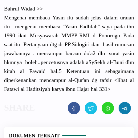
Bahrul Widad >>
Mengenai
membaca Yasin itu sudah jelas dalam uraian
itu.. mengenai membaca "Yasin Fadlilah" saya pada thn
1990 ikut Musyawarah
MMPP-RMI d Ponorogo..
Pada
saat itu Pertanyaan
dtg dr PP.Sidogir
i dan hasil rumusan
jawabannya
: mencampur bacaan do'a2 dlm surat yasin
hkmnya boleh..pen
cetusnya adalah aSySekh al-Buni dlm
kitab al Fawaid hal.5 Ketentuan ini sebagaiman
a
diperkenan
kan mencampur al-Qur'an dg tafsir <lihat al
Fatawi al Haditsiyah
karya ibnu Hajar hal 331>
DOKUMEN TERKAIT