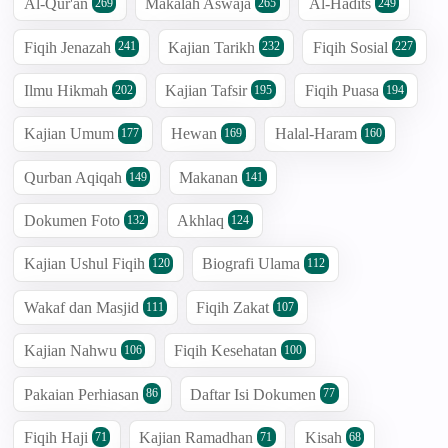
Al-Qur'an
Makalah Aswaja
Al-Hadits
269
265
249
Fiqih Jenazah
Kajian Tarikh
Fiqih Sosial
241
232
227
Ilmu Hikmah
Kajian Tafsir
Fiqih Puasa
202
195
194
Kajian Umum
Hewan
Halal-Haram
177
169
160
Qurban Aqiqah
Makanan
149
141
Dokumen Foto
Akhlaq
132
124
Kajian Ushul Fiqih
Biografi Ulama
120
112
Wakaf dan Masjid
Fiqih Zakat
111
107
Kajian Nahwu
Fiqih Kesehatan
106
100
Pakaian Perhiasan
Daftar Isi Dokumen
86
77
Fiqih Haji
Kajian Ramadhan
Kisah
71
71
68