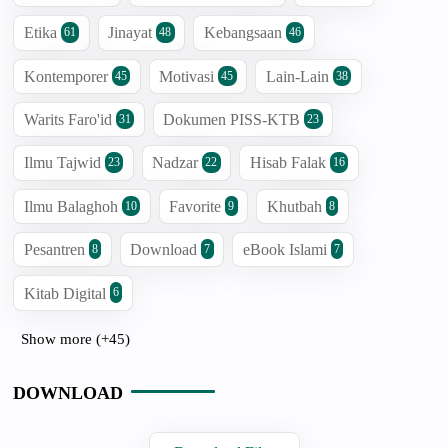
Etika
Jinayat
Kebangsaan
61
48
46
Kontemporer
Motivasi
Lain-Lain
45
45
38
Warits Faro'id
Dokumen PISS-KTB
31
23
Ilmu Tajwid
Nadzar
Hisab Falak
23
22
16
Ilmu Balaghoh
Favorite
Khutbah
10
9
8
Pesantren
Download
eBook Islami
8
7
7
Kitab Digital
6
Show more (+45)
DOWNLOAD