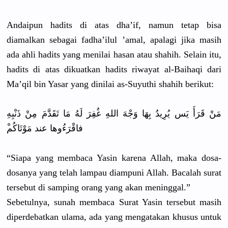
Andaipun hadits di atas dha’if, namun tetap bisa
diamalkan sebagai fadha’ilul
’amal, apalagi jika masih
ada ahli hadits yang menilai hasan atau shahih. Selain itu,
hadits di atas dikuatkan hadits riwayat al-Baihaqi
dari
Ma’qil bin Yasar yang dinilai as-Suyuthi
shahih berikut:
مَنْ قَرَأَ يَس يُرِيدُ بِهَا وَجْهَ اللهِ غُفِرَ لَهُ مَا تَقَدَّمَ مِنْ ذَنْبِهِ
فاقْرَءُوه
ا عند مَوْتَاكُم
“Siapa yang membaca Yasin karena Allah, maka dosa-
dosan
ya yang telah lampau diampuni Allah. Bacalah surat
tersebut di samping orang yang akan meninggal.
”
Sebetulnya
, sunah membaca Surat Yasin tersebut masih
diperdebat
kan ulama, ada yang mengatakan
khusus untuk