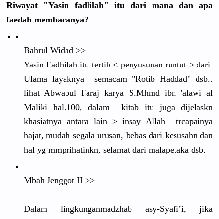
Riwayat "Yasin fadlilah" itu dari mana dan apa
faedah membacanya
?
Bahrul Widad >>
Yasin Fadhilah itu tertib < penyusunan
runtut > dari
Ulama layaknya semacam "Rotib Haddad" dsb..
lihat Abwabul Faraj karya S.Mhmd ibn 'alawi al
Maliki hal.100, dalam kitab itu juga dijelaskn
khasiatnya
antara lain > insay Allah trcapainya
hajat, mudah segala urusan, bebas dari kesusahn dan
hal yg mmprihatin
kn, selamat dari malapetaka
dsb.
Mbah Jenggot II >>
Dalam lingkungan
madzhab asy-Syafi’
i, jika