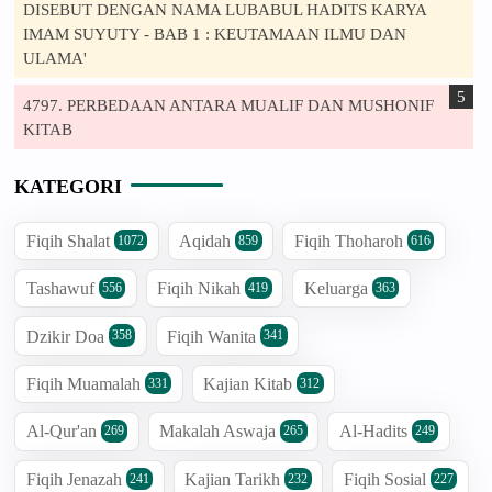
DISEBUT DENGAN NAMA LUBABUL HADITS KARYA
IMAM SUYUTY - BAB 1 : KEUTAMAAN ILMU DAN
ULAMA'
4797. PERBEDAAN ANTARA MUALIF DAN MUSHONIF
KITAB
KATEGORI
Fiqih Shalat
Aqidah
Fiqih Thoharoh
1072
859
616
Tashawuf
Fiqih Nikah
Keluarga
556
419
363
Dzikir Doa
Fiqih Wanita
358
341
Fiqih Muamalah
Kajian Kitab
331
312
Al-Qur'an
Makalah Aswaja
Al-Hadits
269
265
249
Fiqih Jenazah
Kajian Tarikh
Fiqih Sosial
241
232
227