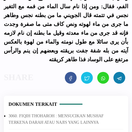
الفم، فقال: ومن إذا نام سال الماء من فمه مع التغير
نجس في تتمته قال الجويني ما من بطنه نجس وطاهر
ما جرى من ماء لهوته ونص كاف متى ما صفرة وجدت
فإنه قد جرى من ماء معدته وقيل ما بطنه إن نام لازمه
بأن يرى سائلا مع طول نومته والماء من لهوة بالعكس
آيته من بله شفة جفت بريقته وبعضهم إن ينم والرأس
مرتفع على الوساد فذا طاهر كريقته
DOKUMEN TERKAIT
3060. FIQIH THOHAROH : MENSUCIKAN MUSHAF
TERKENA DARAH ATAU NAJIS YANG LAINNYA