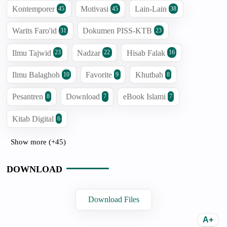
Kontemporer
Motivasi
Lain-Lain
45
45
38
Warits Faro'id
Dokumen PISS-KTB
31
23
Ilmu Tajwid
Nadzar
Hisab Falak
23
22
16
Ilmu Balaghoh
Favorite
Khutbah
10
9
8
Pesantren
Download
eBook Islami
8
7
7
Kitab Digital
6
Show more (+45)
DOWNLOAD
Download Files