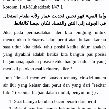
kotoran. [ Al-Muhaddzab I/47 ].
وأما القيء فهو نجس لحديث عمار ولأنه طعام استحال
في الجوف إلى النتن والفساد فكان نجسا كالغائط
Jika pada permasalahan iler kita bingung untuk
menentukan keluarnya dari perut atau bukan, karena
saat tidur kita tidak tahu posisi ketika tidur, apakah
yang diyakini adalah ketika kita bangun pas posisi
bagaimana, apakah posisi ketika bangun tidur ini yang
menjadi patokan asal keluarnya iler ?
Ibnu ‘Iimaad memberi batasan tentang ciri-ciri antara
air liur yang keluar dari perut dan yang dari "sekitar
bibir" ( seputar bagian dalam mulut, penyunting ) :
1.
Saat baunya berubah bacin berarti dari perut
2.
Bila ditemukan warna kekuning-kuningan juga