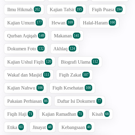
Ilmu Hikmah
Kajian Tafsir
Fiqih Puasa
202
195
194
Kajian Umum
Hewan
Halal-Haram
177
169
160
Qurban Aqiqah
Makanan
149
141
Dokumen Foto
Akhlaq
132
124
Kajian Ushul Fiqih
Biografi Ulama
120
112
Wakaf dan Masjid
Fiqih Zakat
111
107
Kajian Nahwu
Fiqih Kesehatan
106
100
Pakaian Perhiasan
Daftar Isi Dokumen
86
77
Fiqih Haji
Kajian Ramadhan
Kisah
71
71
68
Etika
Jinayat
Kebangsaan
61
48
46