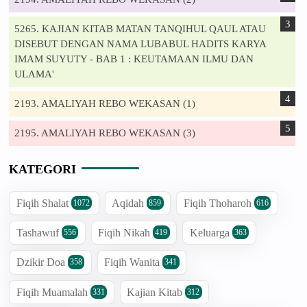
5265. KAJIAN KITAB MATAN TANQIHUL QAUL ATAU
DISEBUT DENGAN NAMA LUBABUL HADITS KARYA
IMAM SUYUTY - BAB 1 : KEUTAMAAN ILMU DAN
ULAMA'
2193. AMALIYAH REBO WEKASAN (1)
2195. AMALIYAH REBO WEKASAN (3)
KATEGORI
Fiqih Shalat
Aqidah
Fiqih Thoharoh
1072
859
616
Tashawuf
Fiqih Nikah
Keluarga
556
419
363
Dzikir Doa
Fiqih Wanita
358
341
Fiqih Muamalah
Kajian Kitab
331
312