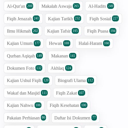
Al-Qur'an
Makalah Aswaja
Al-Hadits
269
265
249
Fiqih Jenazah
Kajian Tarikh
Fiqih Sosial
241
232
227
Ilmu Hikmah
Kajian Tafsir
Fiqih Puasa
202
195
194
Kajian Umum
Hewan
Halal-Haram
177
169
160
Qurban Aqiqah
Makanan
149
141
Dokumen Foto
Akhlaq
132
124
Kajian Ushul Fiqih
Biografi Ulama
120
112
Wakaf dan Masjid
Fiqih Zakat
111
107
Kajian Nahwu
Fiqih Kesehatan
106
100
Pakaian Perhiasan
Daftar Isi Dokumen
86
77