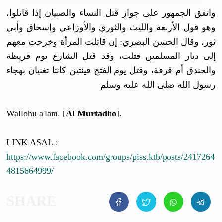
واتفق الجمهور على جواز قتل النساء والصبيان إذا قاتلوا،
وهو قول الأربعة والليث والثوري والأوزاعي وإسحاق وأبي
ثور، وقال الحسن البصري: إن قاتلت المرأة وخرجت معهم
إلى ديار المسلمين قتلت، وقد قتل الشارع يوم قريظة
والخندق أم قرفة، وقتل يوم الفتح قينتين كانتا تغنيان بهجاء
رسول الله صلى الله عليه وسلم
Wallohu a'lam. [
Al Murtadho
].
LINK ASAL :
https://www.facebook.com/groups/piss.ktb/posts/2417264
4815664999/