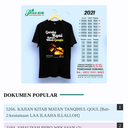
DOKUMEN POPULAR
5266. KAJIAN KITAB MATAN TANQIHUL QOUL [Bab-
2:keutamaan LAA ILAAHA ILLALLOH]
2194. AMALIYAH REBO WEKASAN (2)