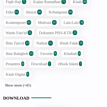
Fiqih Haji
Kajian Ramadhan
Kisah
71
71
68
Etika
Jinayat
Kebangsaan
61
48
46
Kontemporer
Motivasi
Lain-Lain
45
45
38
Warits Faro'id
Dokumen PISS-KTB
31
23
Ilmu Tajwid
Nadzar
Hisab Falak
23
22
16
Ilmu Balaghoh
Favorite
Khutbah
10
9
8
Pesantren
Download
eBook Islami
8
7
7
Kitab Digital
6
Show more (+45)
DOWNLOAD