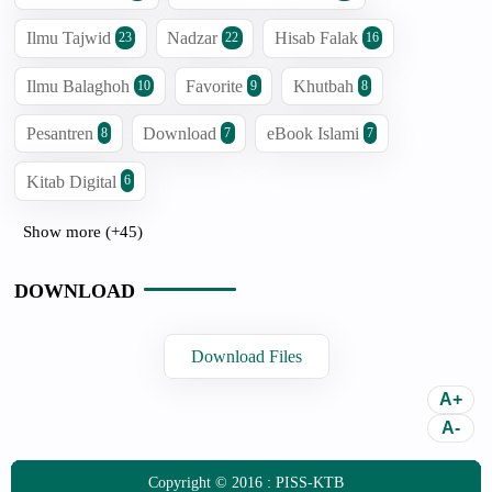
Ilmu Tajwid
Nadzar
Hisab Falak
23
22
16
Ilmu Balaghoh
Favorite
Khutbah
10
9
8
Pesantren
Download
eBook Islami
8
7
7
Kitab Digital
6
Show more (+45)
DOWNLOAD
Download Files
Copyright © 2016 :
PISS-KTB