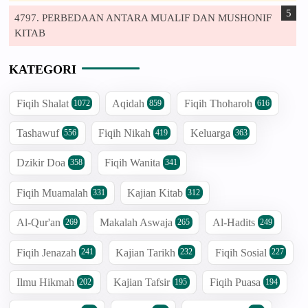
4797. PERBEDAAN ANTARA MUALIF DAN MUSHONIF
KITAB
KATEGORI
Fiqih Shalat
Aqidah
Fiqih Thoharoh
1072
859
616
Tashawuf
Fiqih Nikah
Keluarga
556
419
363
Dzikir Doa
Fiqih Wanita
358
341
Fiqih Muamalah
Kajian Kitab
331
312
Al-Qur'an
Makalah Aswaja
Al-Hadits
269
265
249
Fiqih Jenazah
Kajian Tarikh
Fiqih Sosial
241
232
227
Ilmu Hikmah
Kajian Tafsir
Fiqih Puasa
202
195
194