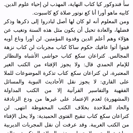
سأ فندوكور كيا كتاب النهاية، المهذب لن إحياء علوم الدين.
كابيه ماهو أورا أنا كع نوتور صلاة كع كاسبوت.
ومن المعلوم أنه لو كان لها أصل لبادروا إلى ذكرها وذكر
فضلها، والعادة تحيل أن يكون مثل هذه السنة وتغيب عن
هؤلاء وهم أعلم الدين وقدوة المؤمنين. لن أورا وناع أويه
فيتوا أتوا عافيك حكوم ساكا كتاب مجربات لن كتاب نزهة
المجالس. كتراعان سكع كتاب حواشى الأشباه والنظائر
للإمام الحمدي قال: ولا يجوز الإفتاء من الكتب الغير
المعتبرة، لن كتراعان سكع كتاب تذكرة الموضوعات للملا
على القاري: لا يجوز نقل الأحاديث النبوية والمسائل
الفقهية والتفاسير القرآنية إلا من الكتب المداولة
(المشهورة) لعدم الإعتماد على غيرها من ودع الزنادقة
والحاد الملاحدة بخلاف الكتب المحفوظة انتهى. لن
كتراعان سكع كتاب تنقيح الفتوى الحميدية: ولا يحل الإفتاء
من الكتب الغريبة. وقد عرفت أن نقل المجربات الديربية