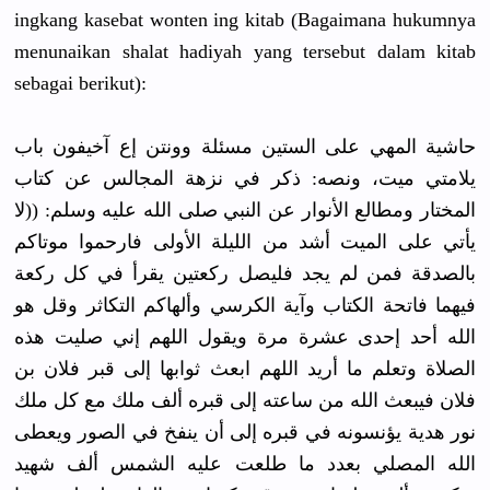
ingkang kasebat wonten ing kitab (Bagaimana hukumnya
menunaikan shalat hadiyah yang tersebut dalam kitab
sebagai berikut):
حاشية المهي على الستين مسئلة وونتن إع آخيفون باب
يلامتي ميت، ونصه: ذكر في نزهة المجالس عن كتاب
المختار ومطالع الأنوار عن النبي صلى الله عليه وسلم: ((لا
يأتي على الميت أشد من الليلة الأولى فارحموا موتاكم
بالصدقة فمن لم يجد فليصل ركعتين يقرأ في كل ركعة
فيهما فاتحة الكتاب وآية الكرسي وألهاكم التكاثر وقل هو
الله أحد إحدى عشرة مرة ويقول اللهم إني صليت هذه
الصلاة وتعلم ما أريد اللهم ابعث ثوابها إلى قبر فلان بن
فلان فيبعث الله من ساعته إلى قبره ألف ملك مع كل ملك
نور هدية يؤنسونه في قبره إلى أن ينفخ في الصور ويعطى
الله المصلي بعدد ما طلعت عليه الشمس ألف شهيد