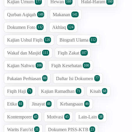
Kajian Umum
Hewan
Halal-Haram
177
169
160
Qurban Aqiqah
Makanan
149
141
Dokumen Foto
Akhlaq
132
124
Kajian Ushul Fiqih
Biografi Ulama
120
112
Wakaf dan Masjid
Fiqih Zakat
111
107
Kajian Nahwu
Fiqih Kesehatan
106
100
Pakaian Perhiasan
Daftar Isi Dokumen
86
77
Fiqih Haji
Kajian Ramadhan
Kisah
71
71
68
Etika
Jinayat
Kebangsaan
61
48
46
Kontemporer
Motivasi
Lain-Lain
45
45
38
Warits Faro'id
Dokumen PISS-KTB
31
23