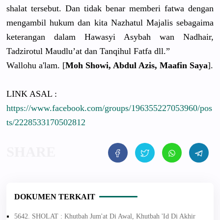
shalat tersebut. Dan tidak benar memberi fatwa dengan
mengambil hukum dan kita Nazhatul Majalis sebagaima
keterangan dalam Hawasyi Asybah wan Nadhair,
Tadzirotul Maudlu’at dan Tanqihul Fatfa dll.”
Wallohu a'lam. [
Moh Showi, Abdul Azis, Maafin Saya
].
LINK ASAL :
https://www.facebook.com/groups/196355227053960/pos
ts/2228533170502812
DOKUMEN TERKAIT
5642. SHOLAT : Khutbah Jum'at Di Awal, Khutbah 'Id Di Akhir