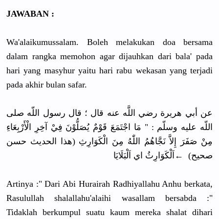
JAWABAN :
Wa'alaikumussalam. Boleh melakukan doa bersama
dalam rangka memohon agar dijauhkan dari bala' pada
hari yang masyhur yaitu hari rabu wekasan yang terjadi
pada akhir bulan safar.
عن أبي هريرة رضي اللَّه عنه قال ؛ قال رسول اللّه صلى
اللّه عليه وسلّم : " مَا اجْتَمَعَ قَوْمٌ يُصَلُّوْنَ فِيْ آخِرِ الْأَرْبِعَاءِ
مِنْ صَفَرَ إِلاَّ نَجَّاهُمُ اللّٰهُ مِنَ الْكَوَارِثِ (هذا الحديث حسن
صحيح) ←اَلْكَوَارِثُ اي اَلْبَلَايَا
Artinya :" Dari Abi Hurairah Radhiyallahu Anhu berkata,
Rasulullah shalallahu'alaihi wasallam bersabda :"
Tidaklah berkumpul suatu kaum mereka shalat dihari