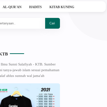
AL-QUR'AN
HADITS
KITAB KUNING
Ahlussunnah Wal Jama'ah
-KTB
 Ilmu Sunni Salafiyah - KTB. Sumber
si tanya-jawab islam sesuai pemahaman
alaf ahlus sunnah wal jama'ah