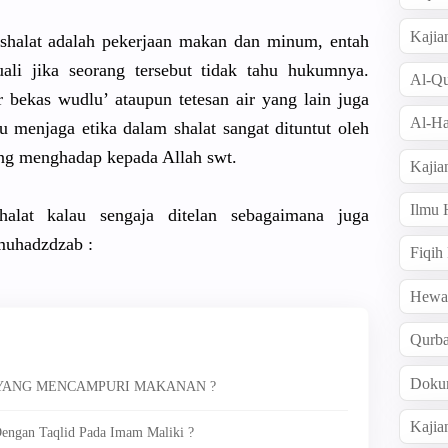
Kajia
shalat adalah pekerjaan makan dan minum, entah
ali jika seorang tersebut tidak tahu hukumnya.
Al-Qu
r bekas wudlu’ ataupun tetesan air yang lain juga
Al-Ha
u menjaga etika dalam shalat sangat dituntut oleh
dang menghadap kepada Allah swt.
Kajia
Ilmu
lat kalau sengaja ditelan sebagaimana juga
-muhadzdzab :
Fiqih
Hew
Qurb
Doku
 YANG MENCAMPURI MAKANAN ?
Kajia
engan Taqlid Pada Imam Maliki ?