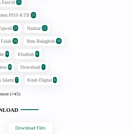
s Faro'id
31
men PISS-KTB
23
Tajwid
Nadzar
23
22
 Falak
Ilmu Balaghoh
16
10
ite
Khutbah
9
8
tren
Download
8
7
 Islami
Kitab Digital
7
6
more (+45)
NLOAD
Download Files