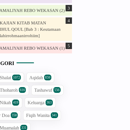
. AMALIYAH REBO WEKASAN (2)
. KAJIAN KITAB MATAN
HUL QOUL [Bab 3 : Keutamaan
lahirrohmaanirrohiim]
. AMALIYAH REBO WEKASAN (1)
GORI
 Shalat
Aqidah
1072
859
 Thoharoh
Tashawuf
616
556
 Nikah
Keluarga
419
363
r Doa
Fiqih Wanita
358
341
h Muamalah
331