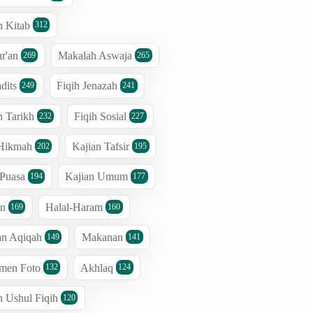
n Kitab
312
r'an
Makalah Aswaja
269
265
dits
Fiqih Jenazah
249
241
n Tarikh
Fiqih Sosial
232
227
 Hikmah
Kajian Tafsir
202
195
 Puasa
Kajian Umum
194
177
an
Halal-Haram
169
160
an Aqiqah
Makanan
149
141
men Foto
Akhlaq
132
124
n Ushul Fiqih
120