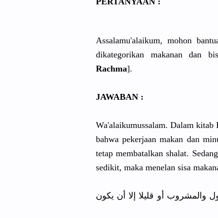
PERTANYAAN :
Assalamu'alaikum, mohon bantuan
dikategorikan makanan dan bi
Rachma
].
JAWABAN :
Wa'alaikumussalam. Dalam kitab 
bahwa pekerjaan makan dan minu
tetap membatalkan shalat. Sedan
sedikit, maka menelan sisa makan
ل والمشروب أو قليلا إلا أن يكون