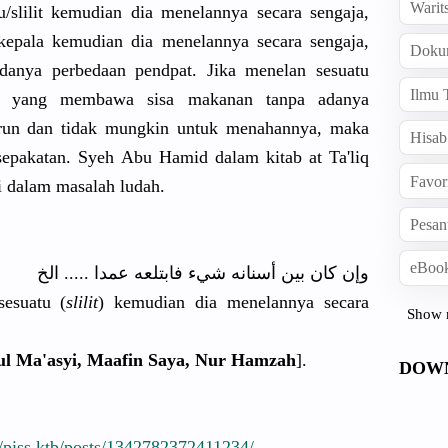
Warit
tu/slilit kemudian dia menelannya secara sengaja,
kepala kemudian dia menelannya secara sengaja,
Doku
adanya perbedaan pendpat. Jika menelan sesuatu
Ilmu 
dah yang membawa sisa makanan tanpa adanya
urun dan tidak mungkin untuk menahannya, maka
Hisab
esepakatan. Syeh Abu Hamid dalam kitab at Ta'liq
Favor
i dalam masalah ludah.
Pesan
eBook
وإن كان بين أسنانه شيء فابتلعه عمدا ..... الخ
sesuatu (
slilit
) kemudian dia menelannya secara
Show 
ul Ma'asyi, Maafin Saya, Nur Hamzah
].
DOW
/piss.ktb/posts/1342782372411234/