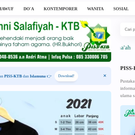
HAWUF
DO'A
KONTEMPORER
WANITA
SOSIAL
PISS
han
PISS-KTB
dan
Islamuna
👉
Download!
Pustaka
informa
ulama s