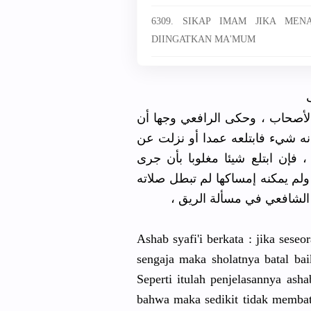
6309. SIKAP IMAM JIKA ME
DIINGATKAN MA'MUM
ﻷﺻﺤﺎﺏ ، ﻭﺣﻜﻰ ﺍﻟﺮﺍﻓﻌﻲ ﻭﺟﻬﺎ ﺃﻥ
ﺎﻧﻪ ﺷﻲﺀ ﻓﺎﺑﺘﻠﻌﻪ ﻋﻤﺪﺍ ﺃﻭ ﻧﺰﻟﺖ ﻋﻦ
ﻓﺈﻥ ﺍﺑﺘﻠﻊ ﺷﻴﺌﺎ ﻣﻐﻠﻮﺑﺎ ﺑﺄﻥ ﺟﺮﻯ
 ﻭﻟﻢ ﻳﻤﻜﻨﻪ ﺇﻣﺴﺎﻛﻬﺎ ﻟﻢ ﺗﺒﻄﻞ ﺻﻼﺗﻪ
ﻧﺺ ﺍﻟﺸﺎﻓﻌﻲ ﻓﻲ ﻣﺴﺄﻟﺔ ﺍﻟﺮﻳﻖ
Ashab syafi'i berkata : jika ses
sengaja maka sholatnya batal b
Seperti itulah penjelasannya ash
bahwa maka sedikit tidak membata