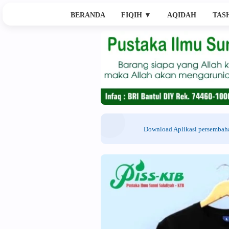
BERANDA
FIQIH
▼
AQIDAH
TAS
Download Aplikasi persemba