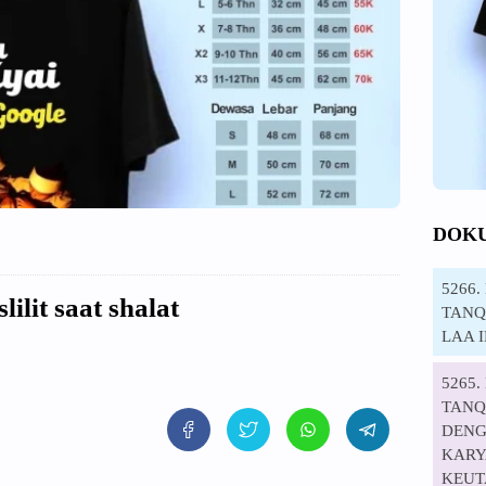
DOK
5266
ilit saat shalat
TANQI
LAA 
5265
TANQ
DENG
KARYA
KEUT