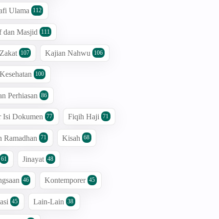
afi Ulama
112
 dan Masjid
111
 Zakat
Kajian Nahwu
107
106
 Kesehatan
100
an Perhiasan
86
r Isi Dokumen
Fiqih Haji
77
71
an Ramadhan
Kisah
71
68
Jinayat
61
48
ngsaan
Kontemporer
46
45
asi
Lain-Lain
45
38