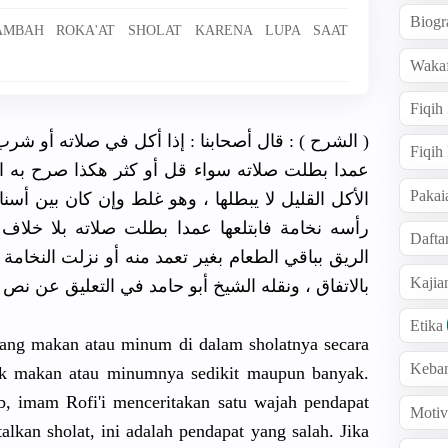
Biogr
NAMBAH ROKA'AT SHOLAT KARENA LUPA SAAT
Wakaf
Fiqih
‏( ﺍﻟﺸﺮﺡ ‏) : ﻗﺎﻝ ﺃﺻﺤﺎﺑﻨﺎ : ﺇﺫﺍ ﺃﻛﻞ ﻓﻲ ﺻﻼﺗﻪ ﺃﻭ ﺷﺮﺏ
Fiqih
ﻋﻤﺪﺍ ﺑﻄﻠﺖ ﺻﻼﺗﻪ ﺳﻮﺍﺀ ﻗﻞ ﺃﻭ ﻛﺜﺮ ﻫﻜﺬﺍ ﺻﺮﺡ ﺑﻪ ﺍ
Pakai
ﺍﻷﻛﻞ ﺍﻟﻘﻠﻴﻞ ﻻ ﻳﺒﻄﻠﻬﺎ ، ﻭﻫﻮ ﻏﻠﻂ ﻭﺇﻥ ﻛﺎﻥ ﺑﻴﻦ ﺃﺳﻨ
ﺭﺃﺳﻪ ﻧﺨﺎﻣﺔ ﻓﺎﺑﺘﻠﻌﻬﺎ ﻋﻤﺪﺍ ﺑﻄﻠﺖ ﺻﻼﺗﻪ ﺑﻼ ﺧﻼﻑ ، 
Dafta
ﺍﻟﺮﻳﻖ ﺑﺒﺎﻗﻲ ﺍﻟﻄﻌﺎﻡ ﺑﻐﻴﺮ ﺗﻌﻤﺪ ﻣﻨﻪ ﺃﻭ ﻧﺰﻟﺖ ﺍﻟﻨﺨﺎﻣﺔ
Kaji
ﺑﺎﻻﺗﻔﺎﻕ ، ﻭﻧﻘﻠﻪ ﺍﻟﺸﻴﺦ ﺃﺑﻮ ﺣﺎﻣﺪ ﻓﻲ ﺍﻟﺘﻌﻠﻴﻖ ﻋﻦ  ،
Etika
eorang makan atau minum di dalam sholatnya secara
Keba
aik makan atau minumnya sedikit maupun banyak.
ab, imam Rofi'i menceritakan satu wajah pendapat
Motiv
lkan sholat, ini adalah pendapat yang salah. Jika