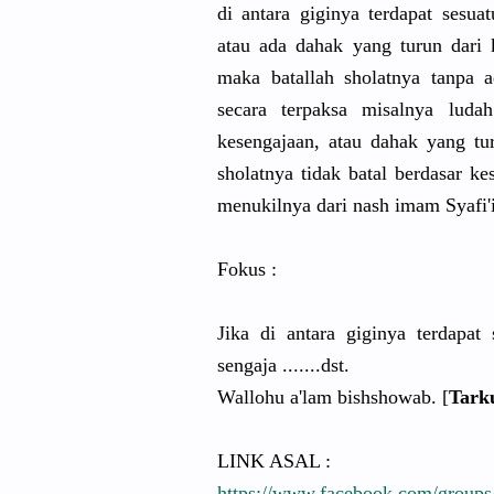
di antara giginya terdapat sesua
atau ada dahak yang turun dari 
maka batallah sholatnya tanpa 
secara terpaksa misalnya lu
kesengajaan, atau dahak yang t
sholatnya tidak batal berdasar k
menukilnya dari nash imam Syafi'
Fokus :
Jika di antara giginya terdapat 
sengaja .......dst.
Wallohu a'lam bishshowab. [
Tark
LINK ASAL :
https://www.facebook.com/groups