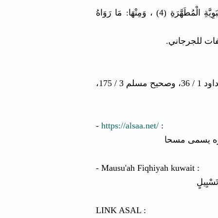
2 - ثَبَتَتْ مَشْرُوعِيَّةُ الْمَسْحِ عَلَى الْخُفَّيْنِ بِالسُّنَّةِ النَّبَوِيَّةِ الْمُطَهَّرَةِ (4) ، وَمِنْهَا: مَا رَوَاهُ
(4) شرح السنة 1 / 464، والفتح الرباني 2 / 69، وأبو داود 1 / 36، وصحيح مسلم 3 / 175،
-
https://alsaa.net/
:
يره يسمى مسحا
- Mausu'ah Fiqhiyah kuwait :
َسْيِيلٍ
LINK ASAL :