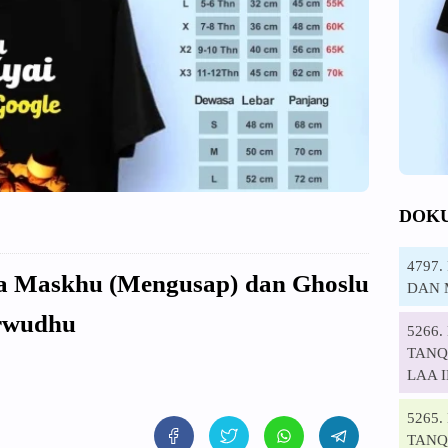
DOK
4797
ra Maskhu (Mengusap) dan Ghoslu
DAN 
rwudhu
5266
TANQI
LAA 
5265
TANQ