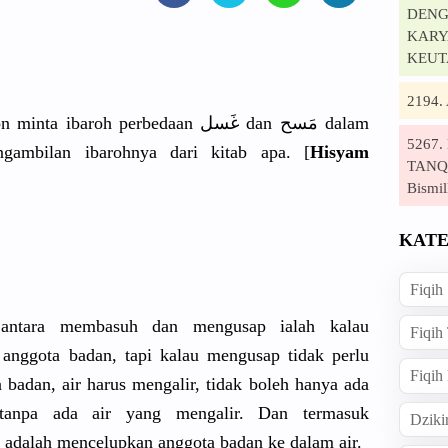
DENG
KARYA
KEUT
2194
roh perbedaan غَسل dan مَسح dalam
5267
gambilan ibarohnya dari kitab apa. [
Hisyam
TANQI
Bismil
KATE
Fiqih
n antara membasuh dan mengusap ialah kalau
Fiqih
anggota badan, tapi kalau mengusap tidak perlu
Fiqih
badan, air harus mengalir, tidak boleh hanya ada
tanpa ada air yang mengalir. Dan termasuk
Dziki
 adalah mencelupkan anggota badan ke dalam air.