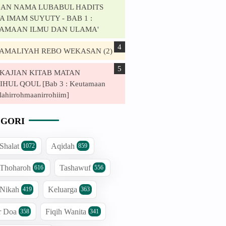
AN NAMA LUBABUL HADITS
 IMAM SUYUTY - BAB 1 :
AMAAN ILMU DAN ULAMA'
. AMALIYAH REBO WEKASAN (2)
. KAJIAN KITAB MATAN
HUL QOUL [Bab 3 : Keutamaan
lahirrohmaanirrohiim]
GORI
 Shalat
Aqidah
1072
859
 Thoharoh
Tashawuf
616
556
 Nikah
Keluarga
419
363
r Doa
Fiqih Wanita
358
341