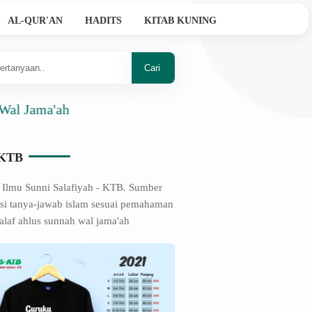
AL-QUR'AN
HADITS
KITAB KUNING
a'ah
-KTB
 Ilmu Sunni Salafiyah - KTB. Sumber
si tanya-jawab islam sesuai pemahaman
alaf ahlus sunnah wal jama'ah