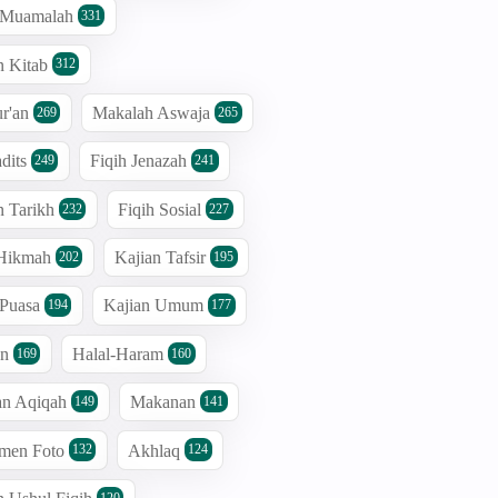
h Muamalah
331
n Kitab
312
r'an
Makalah Aswaja
269
265
dits
Fiqih Jenazah
249
241
n Tarikh
Fiqih Sosial
232
227
 Hikmah
Kajian Tafsir
202
195
 Puasa
Kajian Umum
194
177
an
Halal-Haram
169
160
an Aqiqah
Makanan
149
141
men Foto
Akhlaq
132
124
120