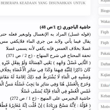
Kajia
: BEBERAPA KEADAAN YANG DISUNAHKAN UNTUK
Biogr
Wakaf
حاشية الباجوري (ج 1/ص 48)
Fiqih
قوله غسل) المراد به الإنغسال ولوبغير فعله حت
يقال فيما يأتي ولابد من جري الماء فلايكفي مس 
Fiqih
غسلا بخلاف الغمس فإنه يكفي لأنه يسمى غسلا
Pakai
تحفة المحتاج في شرح المنهاج - (ج 2 / ص 371)
الثَّانِي غَسْلُ وَجْهِهِ ) يَعْنِي انْغِسَالَهُ وَلَوْ بِفِعْلِ غَيْرِهِ بِل
Dafta
كَانَ ذَاكِرًا لِلنِّيَّةِ فِيهِمَا وَكَذَا فِي سَائِرِ الْأَعْضَاءِ بِخِلَافِ م
Kaji
وَمَشْيِهِ فِي الْمَاءِ لَا يُشْتَرَطُ فِيهِ ذَلِكَ إقَامَةً لَهُ مَق }
وَخَرَجَ بِالْغَسْلِ هُنَا وَفِي سَائِرِ مَا يَجِبُ غَسْلُهُ مَسُّ الْمَاءِ
Etika
غَمْسِ الْعُضْوِ فِي الْمَاءِ فَإِنَّهُ يُسَمَّى غَسْلًا
Keba
حاشية البجيرمي على المنهج - (ج 1 / ص 272)
قَوْلُهُ : لِأَنَّهُ مَسْحٌ وَزِيَادَةٌ ) إنْ قُلْت إنَّهُ مُغَايِرُهُ قَطْع
Motiv