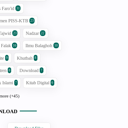
s Faro'id
31
men PISS-KTB
23
Tajwid
Nadzar
23
22
 Falak
Ilmu Balaghoh
16
10
ite
Khutbah
9
8
tren
Download
8
7
 Islami
Kitab Digital
7
6
more (+45)
NLOAD