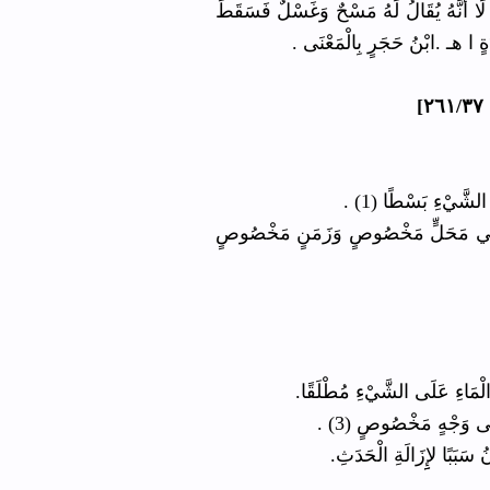
لَا أَنَّهُ يُقَالُ لَهُ مَسْحٌ وَغَسْلٌ فَسَقَطَ
دَةٍ ا هـ .ابْنُ حَجَرٍ بِالْمَعْنَى
وصٍ فِي مَحَلٍّ مَخْصُوصٍ وَزَمَنٍ مَخْصُوصٍ
عَلَى وَجْهٍ مَخْصُوصٍ (3
 سَبَبًا لإِِزَالَةِ الْحَدَثِ