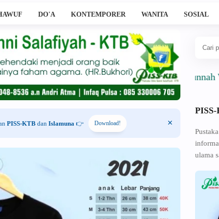
HAWUF
DO'A
KONTEMPORER
WANITA
SOSIAL
Ahlussunnah Wal Jam
PISS
han
PISS-KTB
dan
Islamuna
👉
Download!
Pustaka
informa
ulama s