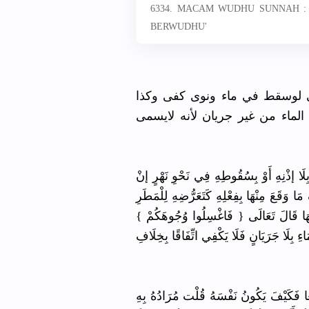
6334. MACAM WUDHU SUNNAH 
BERWUDHU'
(ى لوسقط في ماء ونوى كفى وكذا
الماء من غير جريان لأنه لايسمى
( َا إذْنِهِ أَوْ بِسُقُوطِهِ فِي نَحْوِ نَهْرٍ إنْ
َا وَقَعَ مِنْهَا بِفِعْلِهِ كَتَعَرُّضِهِ لِلْمَطَرِ
َامَهَا قَالَ تَعَالَى { فَاغْسِلُوا وُجُوهَكُمْ
 بِلَا جَرَيَانٍ فَلَا يَكْفِي اتِّفَاقًا بِخِلَافِ
( ًا فَكَيْفَ يَكُونُ نَفْسَهُ قُلْت مُرَادُهُ بِهِ