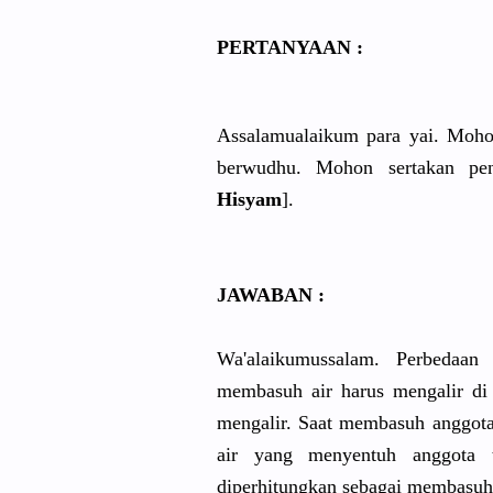
PERTANYAAN :
Assalamualaikum para yai. Mohon minta iba
berwudhu. Mohon sertakan pen
Hisyam
].
JAWABAN :
Wa'alaikumussalam. Perbedaa
membasuh air harus mengalir di 
mengalir. Saat membasuh anggota 
air yang menyentuh anggota 
diperhitungkan sebagai membasuh