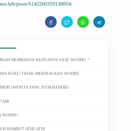
piss.ktb/posts/6142260359130054/
JIBKAH MEMBASUH KEDUANYA SAAT WUDHU ?
I DAN KUKU TIDAK MEBATALKAN WUDHU
HOH (WANITA YANG ISTIKHADOH)
 AIR
I) WUDHU
SUH RAMBUT ATHI-ATHI