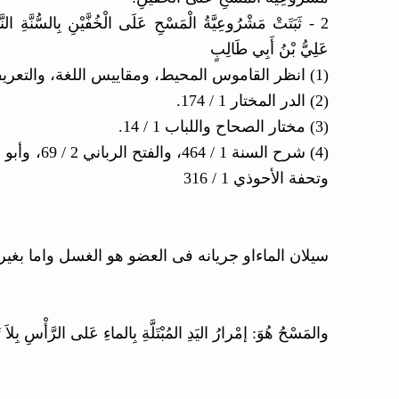
عَلِيُّ بْنُ أَبِي طَالِبٍ
(1) انظر القاموس المحيط، ومقاييس اللغة، والتعريفات للجرجاني.
(2) الدر المختار 1 / 174.
(3) مختار الصحاح واللباب 1 / 14.
وتحفة الأحوذي 1 / 316
سيلان الماءاو جريانه فى العضو هو الغسل واما بغ
والمَسْحُ هُوَ: إمْرارُ اليَدِ المُبْتَلَّةِ بِالماءِ عَلى الرَّأْسِ بِلاَ ت