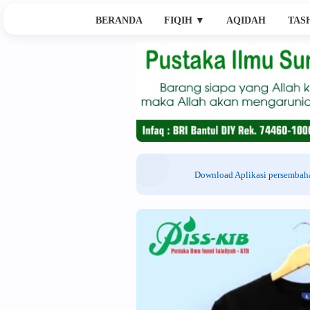
BERANDA
FIQIH
▼
AQIDAH
TAS
Download Aplikasi persemba