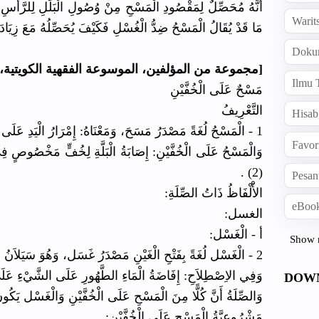
أَنَّهُ مُحَصِّلٌ لِمَقْصُودِ الْمَسْحِ مِنْ وُصُولِ الْبَلَلِ لِلرَّأْسِ 
Warit
مَا قَدْ يُقَالُ الْمَسْحُ ضِدُّ الْغُسْلِ فَكَيْفَ يُحَصِّلُهُ مَعَ زِيَا .
Doku
[مجموعة من المؤلفين، الموسوعة الفقهية الكويتية، ٢٦١/٣٧]
Ilmu 
مَسْحٌ عَلَى الْخُفَّيْنِ
التَّعْرِيفُ
Hisab
1 - الْمَسْحُ لُغَةً مَصْدَرُ مَسَحَ، وَمَعْنَاهُ: إِمْرَارُ الْيَدِ عَلَى الشَّيْءِ بَسْطًا (1) .
Favor
وَالْمَسْحُ عَلَى الْخُفَّيْنِ: إِصَابَةُ الْبَلَّةِ لِخُفٍّ مَخْصُ
(2) .
Pesan
الأَْلْفَاظُ ذَاتُ الصِّلَةِ:
eBook
الغسل:
أ - الْغَسْل:
Show 
2 - الْغَسْل لُغَةً بِفَتْحِ الْغَيْنِ مَصْدَرُ غَسَل، وَهُوَ سَيَلاَنُ الْمَاءِ عَلَى الشَّيْءِ مُطْلَقًا.
وَفِي الاِصْطِلاَحِ: إِفَاضَةُ الْمَاءِ الطَّهُورِ عَلَى الشَّيْءِ ) .
DOW
وَالصِّلَةُ أَنَّ كُلًّا مِنَ الْمَسْحِ عَلَى الْخُفَّيْنِ وَالْغَسْل يَكُونُ.
مَشْرُوعِيَّةُ الْمَسْحِ عَلَى الْخُفَّيْنِ: