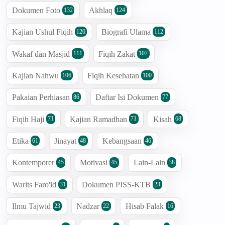
Dokumen Foto
Akhlaq
132
124
Kajian Ushul Fiqih
Biografi Ulama
120
112
Wakaf dan Masjid
Fiqih Zakat
111
107
Kajian Nahwu
Fiqih Kesehatan
106
100
Pakaian Perhiasan
Daftar Isi Dokumen
86
77
Fiqih Haji
Kajian Ramadhan
Kisah
71
71
68
Etika
Jinayat
Kebangsaan
61
48
46
Kontemporer
Motivasi
Lain-Lain
45
45
38
Warits Faro'id
Dokumen PISS-KTB
31
23
Ilmu Tajwid
Nadzar
Hisab Falak
23
22
16