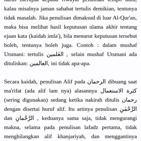
kalau misalnya jaman sahabat tertulis demikian, tentunya
tidak masalah. Jika penulisan dimaksud di luar Al-Qur'an,
maka bisa melihat hasil keputusan ulama akhir tentang
ejaan kata (kaidah imla'), bila menurut keputusan tersebut
boleh, tentunya boleh juga. Contoh : dalam mushaf
Utsmani: tertulis العٰلمين , selain mushaf Utsmani ada
dituliskan: العالمين, ini tidak apa-apa.
Secara kaidah, penulisan Alif pada الرحمان dibuang saat
ma'rifat (ada alif lam nya) alasannya كثرة الاستعمال
(sering digunakan) sedang ketika nakirah ditulis رحمان
dengan disertai huruf alif. Itu artinya penulisan الرَّحْمٰنِ
dan الرَّحْمانِ , keduanya sama saja, tidak mengurangi
makna, selama pada penulisan lafadz pertama, tidak
menghilangkan alif khanjariyah, dan menggantinya