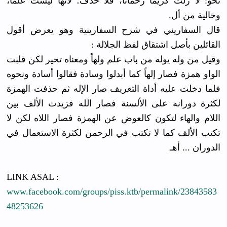
نحو: لا زلت كريما رحمانا، فلا حذف؛ لأنها ليست علمًا،
وخالية من أل.
قال السفاريني في شرح السفارينية وهو يعرض أقول
القائلين بأصل اشتقاق لفظ الجلالة :
وقيل من وله يوله من باب علم ولهاً ومعناه تحير لكن قلبت
الواو همزة فصار إلهاً كما أبدلوا وسادة فقالوا أسادة ونحوه
فلما دخلت عليه أداة التعريف صار الإله ثم حذفت الهمزة
لكثرة دورانه على الألسنة فصار الله فزيدت الألف بين
اللام والهاء لتكون كالعوض عن الهمزة فصار اللاه لكن لا
تكتب الألف كما لا تكتب في الرحمن لكثرة الاستعمال في
الدوران ... أهـ
LINK ASAL :
www.facebook.com/groups/piss.ktb/permalink/23843583
48253626