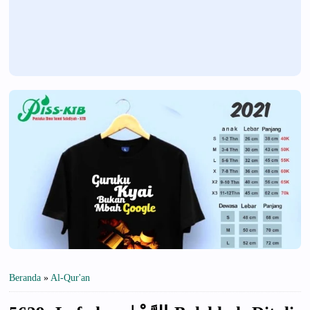
Beranda
»
Al-Qur'an