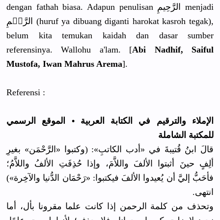
dengan fathah biasa. Adapun penulisan الرَّحِيمِ menjadi
الرَّحٖمِ (huruf ya dibuang diganti harokat kasroh tegak),
belum kita temukan kaidah dan dasar sumber
referensinya. Wallohu a'lam. [
Abi Nadhif,
Saiful
Mustofa, Iwan Mahrus Arema
].
Referensi :
الإملاء والترقيم في الكتابة العربية • الموقع الرسمي
للمكتبة الشاملة
قالَ ابنُ قُتيبةَ في «أدب الكاتبِ»: (وكتبوا «الرَّحْمَن» بغيرِ
ألِفٍ حينَ أثبتوا الألفَ واللاَّمَ، وإذا حُذِفَتِ الألفُ واللاَّمُ؛
فأحَبُّ إليَّ أن يُعيدوا الألفَ فيكتبوا: «رَحْمَان الدُّنيا والآخِرة»)
انتهى.
وتحذف من كلمة الرحمن إذا كانت علما مقرونا بأل، أما