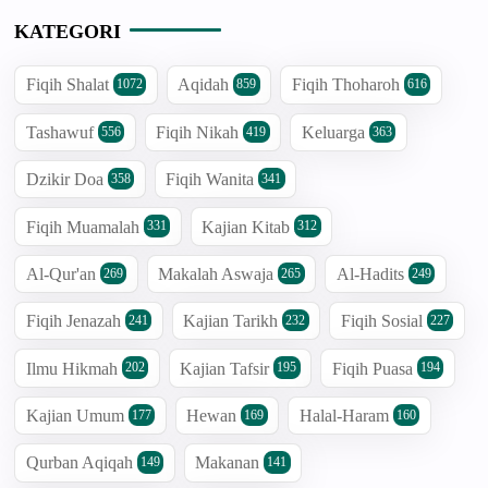
KATEGORI
Fiqih Shalat
Aqidah
Fiqih Thoharoh
1072
859
616
Tashawuf
Fiqih Nikah
Keluarga
556
419
363
Dzikir Doa
Fiqih Wanita
358
341
Fiqih Muamalah
Kajian Kitab
331
312
Al-Qur'an
Makalah Aswaja
Al-Hadits
269
265
249
Fiqih Jenazah
Kajian Tarikh
Fiqih Sosial
241
232
227
Ilmu Hikmah
Kajian Tafsir
Fiqih Puasa
202
195
194
Kajian Umum
Hewan
Halal-Haram
177
169
160
Qurban Aqiqah
Makanan
149
141