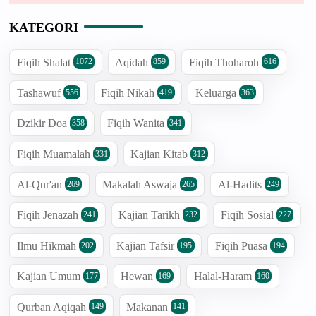
KATEGORI
Fiqih Shalat
Aqidah
Fiqih Thoharoh
1072
859
616
Tashawuf
Fiqih Nikah
Keluarga
556
419
363
Dzikir Doa
Fiqih Wanita
358
341
Fiqih Muamalah
Kajian Kitab
331
312
Al-Qur'an
Makalah Aswaja
Al-Hadits
269
265
249
Fiqih Jenazah
Kajian Tarikh
Fiqih Sosial
241
232
227
Ilmu Hikmah
Kajian Tafsir
Fiqih Puasa
202
195
194
Kajian Umum
Hewan
Halal-Haram
177
169
160
Qurban Aqiqah
Makanan
149
141