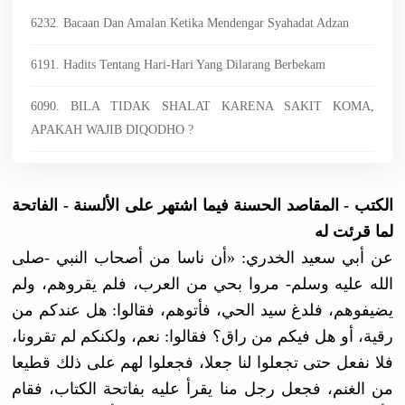
6232. Bacaan Dan Amalan Ketika Mendengar Syahadat Adzan
6191. Hadits Tentang Hari-Hari Yang Dilarang Berbekam
6090. BILA TIDAK SHALAT KARENA SAKIT KOMA,
APAKAH WAJIB DIQODHO ?
الكتب - المقاصد الحسنة فيما اشتهر على الألسنة - الفاتحة
لما قرئت له
ﻋﻦ ﺃﺑﻲ ﺳﻌﻴﺪ اﻟﺨﺪﺭﻱ: «ﺃﻥ ﻧﺎﺳﺎ ﻣﻦ ﺃﺻﺤﺎﺏ اﻟﻨﺒﻲ -ﺻﻠﻰ
اﻟﻠﻪ ﻋﻠﻴﻪ ﻭﺳﻠﻢ- ﻣﺮﻭا ﺑﺤﻲ ﻣﻦ اﻟﻌﺮﺏ، ﻓﻠﻢ ﻳﻘﺮﻭﻫﻢ، ﻭﻟﻢ
ﻳﻀﻴﻔﻮﻫﻢ، ﻓﻠﺪﻍ ﺳﻴﺪ اﻟﺤﻲ، ﻓﺄﺗﻮﻫﻢ، ﻓﻘﺎﻟﻮا: ﻫﻞ ﻋﻨﺪﻛﻢ ﻣﻦ
ﺭﻗﻴﺔ، ﺃﻭ ﻫﻞ ﻓﻴﻜﻢ ﻣﻦ ﺭاﻕ؟ ﻓﻘﺎﻟﻮا: ﻧﻌﻢ، ﻭﻟﻜﻨﻜﻢ ﻟﻢ ﺗﻘﺮﻭﻧﺎ،
ﻓﻼ ﻧﻔﻌﻞ ﺣﺘﻰ ﺗﺠﻌﻠﻮا ﻟﻨﺎ ﺟﻌﻼ، ﻓﺠﻌﻠﻮا ﻟﻬﻢ ﻋﻠﻰ ﺫﻟﻚ ﻗﻄﻴﻌﺎ
ﻣﻦ اﻟﻐﻨﻢ، ﻓﺠﻌﻞ ﺭﺟﻞ ﻣﻨﺎ ﻳﻘﺮﺃ ﻋﻠﻴﻪ ﺑﻔﺎﺗﺤﺔ اﻟﻜﺘﺎﺏ، ﻓﻘﺎﻡ