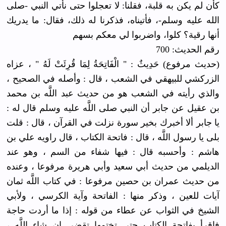
ﻛﺄﻥ ﻟﻢ ﻳﻜﻦ ﺑﻪ ﻗﻠﺒﺔ، ﻓﻘﻠﻨﺎ: ﻻ ﺗﻌﺠﻠﻮا ﺣﺘﻰ ﻧﺄﺗﻲ اﻟﻨﺒﻲ -ﺻﻠﻰ
اﻟﻠﻪ ﻋﻠﻴﻪ ﻭﺳﻠﻢ-، ﻓﺄﺗﻴﻨﺎﻩ، ﻓﺬﻛﺮﻧﺎ ﻟﻪ ﺫﻟﻚ، ﻓﻘﺎﻝ: ﻣﺎ ﻳﺪﺭﻳﻚ
ﺃﻧﻬﺎ ﺭﻗﻴﺔ؟ ﻛﻠﻮا، ﻭاﺿﺮﺑﻮا ﻟﻲ ﻣﻌﻜﻢ ﺑﺴﻬﻢ
رقم الحديث: 700
(حديث مرفوع) حَدِيثٌ : " الْفَاتِحَةُ لِمَا قُرِئَتْ لَهُ " ، عزاه
الزركشي للبيهقي في الشعب ، قال : وأصله في الصحيح ،
والذي رأيته في الشعب هو من حديث عبد اللَّه بن محمد
بن عقيل عن جابر أن النبي صلى اللَّه عليه وسلم قال له :
يا جابر ألا أخبرك بخير سورة نزلت في القرآن ، قال : قلت
بلى يا رسول اللَّه ، قال : فاتحة الكتاب ، قال راويه علي بن
هاشم : وأحسبه قال : فيها شفاء من السم ، وهو عند
الديلمي من حديث أبي سعيد وأبي هريرة مرفوعا ، وعنده
من حديث عمران بن حصين مرفوعا : في كتاب اللَّه ثمان
آيات للعين ، وذكر منها : الفاتحة وآية الكرسي ، ولأبي
الشيخ في الثواب عن عطاء من قوله : إذا ما أردت حاجة
فاقرأ بفاتحة الكتاب حتى تختمها تقضى إن شاء اللَّه ،