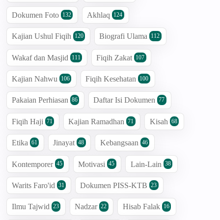
Dokumen Foto
Akhlaq
132
124
Kajian Ushul Fiqih
Biografi Ulama
120
112
Wakaf dan Masjid
Fiqih Zakat
111
107
Kajian Nahwu
Fiqih Kesehatan
106
100
Pakaian Perhiasan
Daftar Isi Dokumen
86
77
Fiqih Haji
Kajian Ramadhan
Kisah
71
71
68
Etika
Jinayat
Kebangsaan
61
48
46
Kontemporer
Motivasi
Lain-Lain
45
45
38
Warits Faro'id
Dokumen PISS-KTB
31
23
Ilmu Tajwid
Nadzar
Hisab Falak
23
22
16