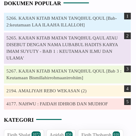
DOKUMEN POPULAR
5266. KAJIAN KITAB MATAN TANQIHUL QOUL [Bab-
2:keutamaan LAA ILAAHA ILLALLOH]
5265. KAJIAN KITAB MATAN TANQIHUL QAUL ATAU
DISEBUT DENGAN NAMA LUBABUL HADITS KARYA
IMAM SUYUTY - BAB 1 : KEUTAMAAN ILMU DAN
ULAMA'
5267. KAJIAN KITAB MATAN TANQIHUL QOUL [Bab 3 :
Keutamaan Bismillahirrohmaanirrohiim]
2194. AMALIYAH REBO WEKASAN (2)
4177. NAHWU : FAIDAH IDHROB DAN MUDHOF
KATEGORI
Fiqih Shalat
Aqidah
Fiqih Thoharoh
1072
859
616