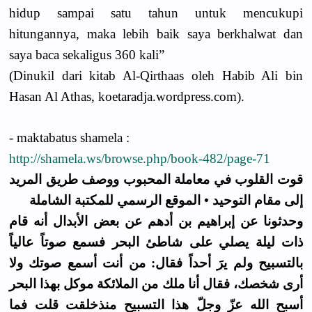
hidup sampai satu tahun untuk mencukupi
hitungannya, maka lebih baik saya berkhalwat dan
saya baca sekaligus 360 kali”
(Dinukil dari kitab Al-Qirthaas oleh Habib Ali bin
Hasan Al Athas, koetaradja.wordpress.com).
- maktabatus shamela :
http://shamela.ws/browse.php/book-482/page-71
قوت القلوب في معاملة المحبوب ووصف طريق المريد
إلى مقام التوحيد • الموقع الرسمي للمكتبة الشاملة
وحدثونا عن إبراهيم بن أدهم عن بعض الأبدال أنه قام
ذات ليلة يصلي على شاطئ البحر فسمع صوتاً عالياً
بالتسبيح ولم يرَ أحداً فقال: من أنت أسمع صوتك ولا
أرى شخصك، فقال أنا ملك من الملائكة موكل بهذا البحر
أسبح الله عزّ وجلّ هذا التسبيح منذخلقت قلت فما