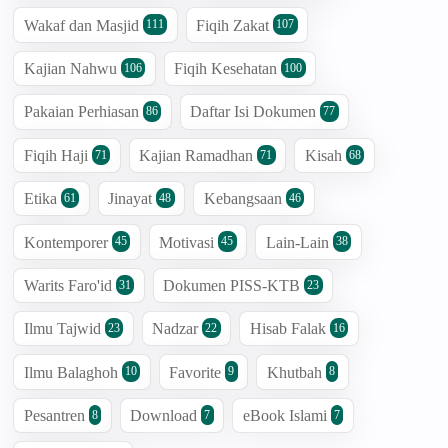
Wakaf dan Masjid
Fiqih Zakat
111
107
Kajian Nahwu
Fiqih Kesehatan
106
100
Pakaian Perhiasan
Daftar Isi Dokumen
86
77
Fiqih Haji
Kajian Ramadhan
Kisah
71
71
68
Etika
Jinayat
Kebangsaan
61
48
46
Kontemporer
Motivasi
Lain-Lain
45
45
38
Warits Faro'id
Dokumen PISS-KTB
31
23
Ilmu Tajwid
Nadzar
Hisab Falak
23
22
16
Ilmu Balaghoh
Favorite
Khutbah
10
9
8
Pesantren
Download
eBook Islami
8
7
7