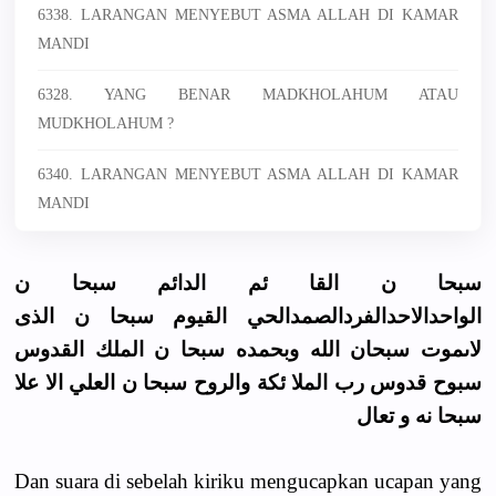
6338. LARANGAN MENYEBUT ASMA ALLAH DI KAMAR
MANDI
6328. YANG BENAR MADKHOLAHUM ATAU
MUDKHOLAHUM ?
6340. LARANGAN MENYEBUT ASMA ALLAH DI KAMAR
MANDI
سبحا ن القا ئم الدائم سبحا ن
الواحدالاحدالفردالصمدالحي القيوم سبحا ن الذى
لاىموت سبحان الله وبحمده سبحا ن الملك القدوس
سبوح قدوس رب الملا ئكة والروح سبحا ن العلي الا علا
سبحا نه و تعال
Dan suara di sebelah kiriku mengucapkan ucapan yang