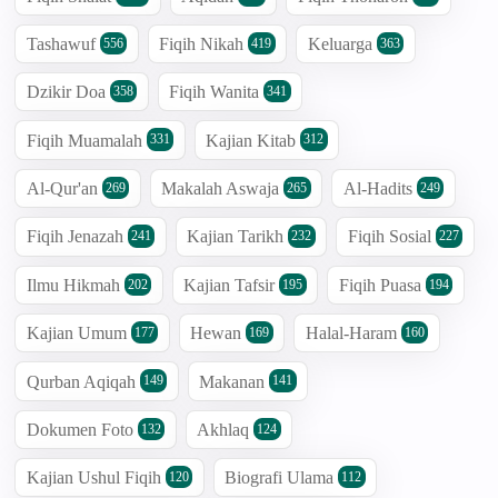
Tashawuf
Fiqih Nikah
Keluarga
556
419
363
Dzikir Doa
Fiqih Wanita
358
341
Fiqih Muamalah
Kajian Kitab
331
312
Al-Qur'an
Makalah Aswaja
Al-Hadits
269
265
249
Fiqih Jenazah
Kajian Tarikh
Fiqih Sosial
241
232
227
Ilmu Hikmah
Kajian Tafsir
Fiqih Puasa
202
195
194
Kajian Umum
Hewan
Halal-Haram
177
169
160
Qurban Aqiqah
Makanan
149
141
Dokumen Foto
Akhlaq
132
124
Kajian Ushul Fiqih
Biografi Ulama
120
112