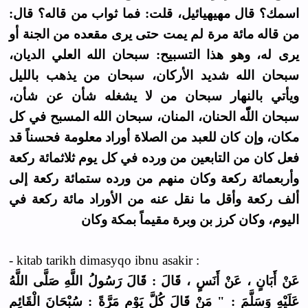
اسمك؟ قال مهيهيائيل، قلت: فما ثواب من قاله؟ قال:
من قاله مائة مرة لم يمت حتى يرى مقعده من الجنة أو
يرى له، وهو هذا التسبيح: سبحان الله العلي الديان،
سبحان الله شديد الأركان، سبحان من يذهب بالليل
ويأتي بالنهار سبحان من لا يشغله شأن عن شأن،
سبحان اللّّه الحنان، المنان، سبحان الله المسبح في كل
مكان، وإن كان للعبد من الصلاة أوراد معلومة فحسناً قد
فعل كان من التابعين من ورده في كل يوم ثلاثمائة ركعة
وأربعمائة ركعة وكان منهم من ورده ستمائة ركعة إلى
ألف ركعة وأقل ما نقل عنه من الأوراد مائة ركعة في
اليوم، وكان كرز بن وبرة مقيماً بمكة وكان
- kitab tarikh dimasyqo ibnu asakir :
عَنْ أَبَانٍ ، عَنْ أَنَسٍ ، قَالَ : قَالَ رَسُولُ اللَّهِ صَلَّى اللَّهُ
عَلَيْهِ وَسَلَّمَ : " مَنْ قَالَ كُلَّ يَوْمٍ مَرَّةً : سُبْحَانَ الْقَائِمِ