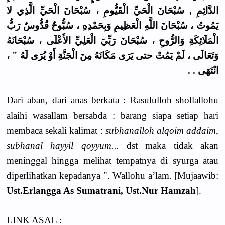
الدَّائِمِ , سُبْحَانَ الْحَيِّ الْقَيُّومِ ، سُبْحَانَ الْحَيِّ الَّذِي لا
يَمُوتُ ، سُبْحَانَ اللَّهِ الْعَظِيمِ وَبِحَمْدِهِ ، سُبُّوحٌ قُدُّوسٌ رَبُّ
الْمَلَائِكَةِ وَالرُّوحِ ، سُبْحَانَ رَبِّيَ الْعَلِيِّ الأَعْلَى ، سُبْحَانَهُ
وَتَعَالَى ، لَمْ يَمُتْ حتى يَرَى مَكَانَهُ مِنَ الْجَنَّةِ أَوْ يُرَى لَهُ " ،
انْتَهَى . .
Dari aban, dari anas berkata : Rasululloh shollallohu
alaihi wasallam bersabda : barang siapa setiap hari
membaca sekali kalimat :
subhanalloh alqoim addaim,
subhanal hayyil qoyyum...
dst maka tidak akan
meninggal hingga melihat tempatnya di syurga atau
diperlihatkan kepadanya ". Wallohu a’lam. [Mujaawib:
Ust.Erlangga As Sumatrani, Ust.Nur Hamzah
].
LINK ASAL :