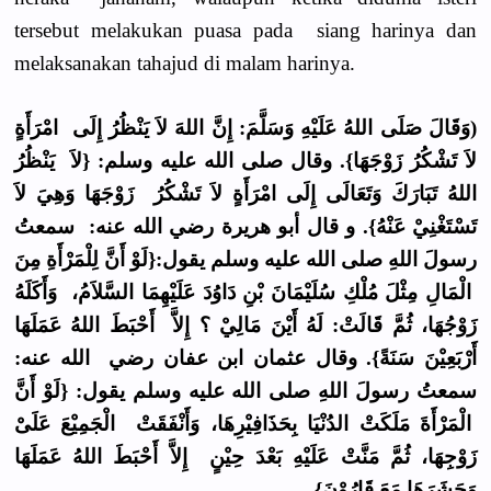
tersebut melakukan puasa pada siang harinya dan
melaksanakan tahajud di malam harinya.
(وَقَالَ صَلَى اللهُ عَلَيْهِ وَسَلَّمَ: إِنَّ اللهَ لاَ يَنْظُرُ إِلَى امْرَأَةٍ
لاَ تَشْكُرُ زَوْجَهَا}. وقال صلى الله عليه وسلم: {لاَ يَنْظُرُ
اللهُ تَبَارَكَ وَتَعَالَى إِلَى امْرَأَةٍ لاَ تَشْكُرُ زَوْجَهَا وَهِيَ لاَ
تَسْتَغْنِيْ عَنْهُ}. و قال أبو هريرة رضي الله عنه: سمعتُ
رسولَ اللهِ صلى الله عليه وسلم يقول:{لَوْ أَنَّ لِلْمَرْأَةِ مِنَ
الْمَالِ مِثْلَ مُلْكِ سُلَيْمَانَ بْنِ دَاوُدَ عَلَيْهِمَا السَّلاَمُ، وَأَكَلَهُ
زَوْجُهَا، ثُمَّ قَالَتْ: لَهُ أَيْنَ مَالِيْ ؟ إِلاَّ أَحْبَطَ اللهُ عَمَلَهَا
أَرْبَعِيْنَ سَنَةً}. وقال عثمان ابن عفان رضي الله عنه:
سمعتُ رسولَ اللهِ صلى الله عليه وسلم يقول: {لَوْ أَنَّ
الْمَرْأَةَ مَلَكَتْ الدُنْيَا بِحَذَافِيْرِهَا، وَأَنْفَقَتْ الْجَمِيْعَ عَلَىْ
زَوْجِهَا، ثُمَّ مَنَّتْ عَلَيْهِ بَعْدَ حِيْنٍ إِلاَّ أَحْبَطَ اللهُ عَمَلَهَا
وَحَشَرَهَا مَعَ قَارُوْنَ}.