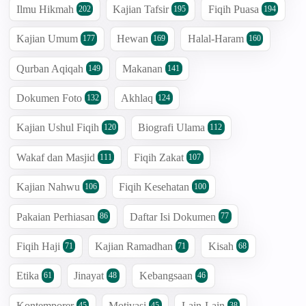
Ilmu Hikmah
Kajian Tafsir
Fiqih Puasa
202
195
194
Kajian Umum
Hewan
Halal-Haram
177
169
160
Qurban Aqiqah
Makanan
149
141
Dokumen Foto
Akhlaq
132
124
Kajian Ushul Fiqih
Biografi Ulama
120
112
Wakaf dan Masjid
Fiqih Zakat
111
107
Kajian Nahwu
Fiqih Kesehatan
106
100
Pakaian Perhiasan
Daftar Isi Dokumen
86
77
Fiqih Haji
Kajian Ramadhan
Kisah
71
71
68
Etika
Jinayat
Kebangsaan
61
48
46
Kontemporer
Motivasi
Lain-Lain
45
45
38