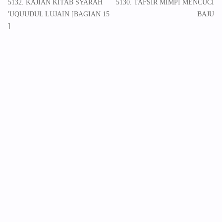
5132. KAJIAN KITAB SYARAH
5130. TAFSIR MIMPI MENCUCI
'UQUUDUL LUJAIN [BAGIAN 15
BAJU
]