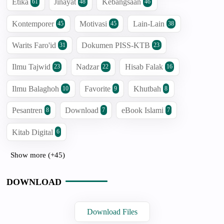
Etika
Jinayat
Kebangsaan
61
48
46
Kontemporer
Motivasi
Lain-Lain
45
45
38
Warits Faro'id
Dokumen PISS-KTB
31
23
Ilmu Tajwid
Nadzar
Hisab Falak
23
22
16
Ilmu Balaghoh
Favorite
Khutbah
10
9
8
Pesantren
Download
eBook Islami
8
7
7
Kitab Digital
6
Show more (+45)
DOWNLOAD
Download Files