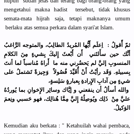
itupun sudah jelas dan terang bagi orang-orang yang
mengetahui makna hadist tersebut, tidak khusus
semata-mata hijrah saja, tetapi maknanya umum
berlaku atas semua perkara dalam syari'at Islam.
ثمّ أًقولُ : اِعلَم أَيُّها المُريدُ الطالِبُ، والمتوجه الرَّاغبُ
أنَّك حين سأَلتَني أَن أَبْعثَ إِليكَ بِشيءٍ مِنَ الكلامِ
المنسوبِ إليَّ لم يَحضُرني منه ما أَراهُ مُناسباً لما أنتَ
بِسبيلهِ. وَقَد رأيْتُ أَنْ أُقَيِّدَ فُصُولاً وَجِيزةً تَشتملُ على
شيءٍ مِن آدابِ الإِرادةِ بِعبارةٍ سَلِسةٍ،
والله أسألُ أن ينفعني و إيَّاك وسائِر الإِخوانِ بما يُوردُهُ
عليَّ مِنْ ذَلِك ويُوصِلُهُ إِليَّ مِمَّا هُنالِك، فهو حَسبي ونِعمَ
الوَكيلُ.
Kemudian aku berkata : " Ketahuilah wahai pembaca,