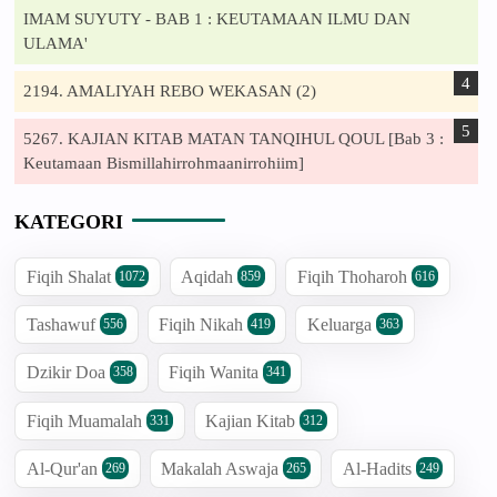
IMAM SUYUTY - BAB 1 : KEUTAMAAN ILMU DAN
ULAMA'
2194. AMALIYAH REBO WEKASAN (2)
5267. KAJIAN KITAB MATAN TANQIHUL QOUL [Bab 3 :
Keutamaan Bismillahirrohmaanirrohiim]
KATEGORI
Fiqih Shalat
Aqidah
Fiqih Thoharoh
1072
859
616
Tashawuf
Fiqih Nikah
Keluarga
556
419
363
Dzikir Doa
Fiqih Wanita
358
341
Fiqih Muamalah
Kajian Kitab
331
312
Al-Qur'an
Makalah Aswaja
Al-Hadits
269
265
249