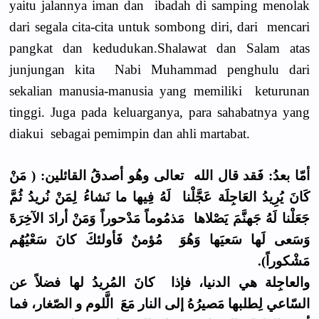
yaitu jalannya iman dan ibadah di samping menolak
dari segala cita-cita untuk sombong diri, dari mencari
pangkat dan kedudukan.Shalawat dan Salam atas
junjungan kita Nabi Muhammad penghulu dari
sekalian manusia-manusia yang memiliki keturunan
tinggi. Juga pada keluarganya, para sahabatnya yang
diakui sebagai pemimpin dan ahli martabat.
أمّا بعدُ: فَقد قال الله تعالى وهُو أصدقُ القائلين: ( مَنْ
كَانَ يُرِيدُ العَاجِلَة عَجَّلْنا لَهُ فِيها ما نَشاءُ لِمَنْ نُريدُ ثُمَّ
جَعَلْنا لَهُ جَهنَّمَ يَصْلاها مَذمُوماً مَدْحوراً وَمَنْ أرادَ الآخِرَةَ
وَسَعى لَها سَعيَها وَهُوَ مُؤمنٌ فَأولئكَ كانَ سَعْيُهُم
مَشْكوراً).
والعاجِلة هي الدنيا، فإذا كانَ المُريدُ لها فضلاً عن
السّاعي لِطلبها مَصيرُهُ إلى النار مَعَ الَّلوم و الصّغار، فما