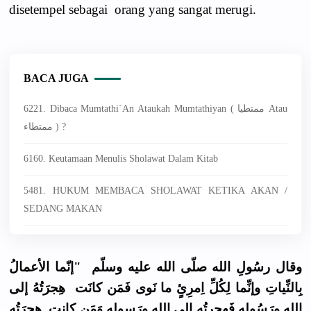
disetempel sebagai orang yang sangat merugi.
BACA JUGA
6221. Dibaca Mumtathi`an Ataukah Mumtathiyan ( ممتطيا Atau
ممتطاء ) ?
6160. Keutamaan Menulis Sholawat Dalam Kitab
5481. HUKUM MEMBACA SHOLAWAT KETIKA AKAN /
SEDANG MAKAN
وقال رسُولِ الله صلّى الله عليه وسلّم "إنّما الأعمالُ
بِالنِّياتِ وإنِّما لِكُلِّ اِمرِئٍ ما نَوى فَمَن كانَت هِجرَتُهُ إلى
الله ورَسُولِه فَهجرتُه إلى الله ورَسولِه وَمَن كانت هِجرَتُه