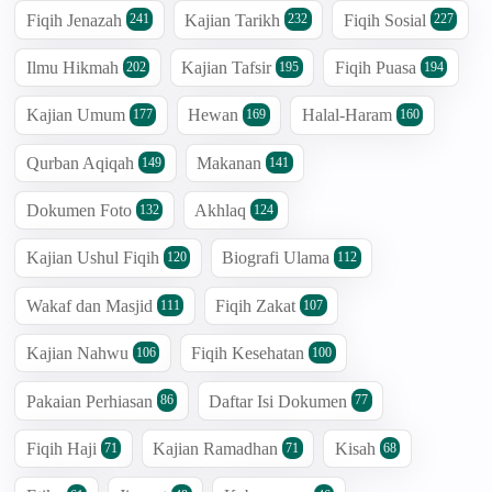
Fiqih Jenazah
Kajian Tarikh
Fiqih Sosial
241
232
227
Ilmu Hikmah
Kajian Tafsir
Fiqih Puasa
202
195
194
Kajian Umum
Hewan
Halal-Haram
177
169
160
Qurban Aqiqah
Makanan
149
141
Dokumen Foto
Akhlaq
132
124
Kajian Ushul Fiqih
Biografi Ulama
120
112
Wakaf dan Masjid
Fiqih Zakat
111
107
Kajian Nahwu
Fiqih Kesehatan
106
100
Pakaian Perhiasan
Daftar Isi Dokumen
86
77
Fiqih Haji
Kajian Ramadhan
Kisah
71
71
68