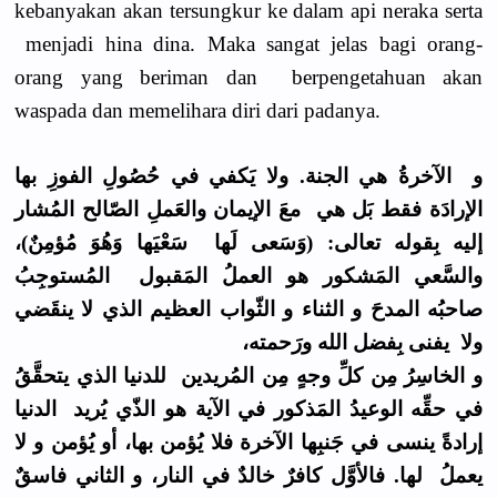
kebanyakan akan tersungkur ke dalam api neraka serta
menjadi hina dina. Maka sangat jelas bagi orang-
orang yang beriman dan berpengetahuan akan
waspada dan memelihara diri dari padanya.
و الآخرةُ هي الجنة. ولا يَكفي في حُصُولِ الفوزِ بها
الإرادَة فقط بَل هي معَ الإيمان والعَملِ الصّالح المُشار
إليه بِقوله تعالى: (وَسَعى لَها سَعْيَها وَهُوَ مُؤمِنٌ)،
والسَّعي المَشكور هو العملُ المَقبول المُستوجِبُ
صاحبُه المدحَ و الثناء و الثّواب العظيم الذي لا ينقَضي
ولا يفنى بِفضل الله ورَحمته،
و الخاسِرُ مِن كلِّ وجهٍ مِن المُريدين للدنيا الذي يتحقَّقُ
في حقِّه الوعيدُ المَذكور في الآية هو الذّي يُريد الدنيا
إرادةً ينسى في جَنبِها الآخرة فلا يُؤمن بها، أو يُؤمن و لا
يعملُ لها. فالأوَّل كافرٌ خالدٌ في النار، و الثاني فاسقٌ