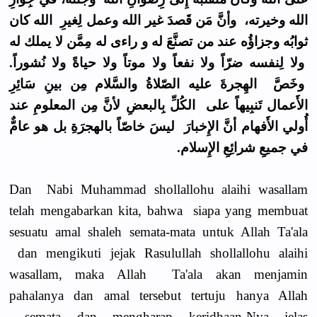
الله وخيرته، وأنَّ مَن قَصدَ غير الله وعمل لِغيرِ الله كان
ثوابُه وجزاؤُه عند من تصنَّعَ له و راءى له مِمَّن لا يملك له
ولا لِنفسه ضرّاً ولا نفعاً ولا موتاً ولا حياةً ولا نُشوراً.
وخَصَّ الهِجرةَ عليه الصّلاةُ والسَّلام مِن بينِ سَائِرِ
الأَعمال تَنبِيهاً على الكُلِّ بِالبعضِ لأنَّ مِن المعلومِ عند
أُولي الأَفهام أنَّ الإِخبارَ ليسَ خاصّاً بالهجرَةِ بل هو عامٌّ
في جميعِ شرائِعِ الإِسلام.
Dan Nabi Muhammad shollallohu alaihi wasallam
telah mengabarkan kita, bahwa siapa yang membuat
sesuatu amal shaleh semata-mata untuk Allah Ta'ala
dan mengikuti jejak Rasulullah shollallohu alaihi
wasallam, maka Allah Ta'ala akan menjamin
pahalanya dan amal tersebut tertuju hanya Allah
semata dan mengharap keridhaan-Nya jelas