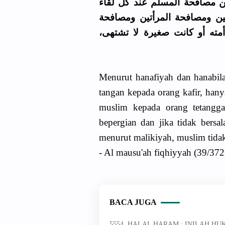
ﻦ ﻣﺼﺎﻓﺤﺔ اﻟﻤﺴﻠﻢ ﻋﻨﺪ ﻛﻞ ﻟﻘﺎء
ﻴﻦ ﻭﻣﺼﺎﻓﺤﺔ اﻟﻤﺮﺃﺗﻴﻦ ﻭﻣﺼﺎﻓﺤﺔ
 ﺃﻣﺘﻪ ﺃﻭ ﻛﺎﻧﺖ ﺻﻐﻴﺮﺓ ﻻ ﺗﺸﺘﻬﻰ
Menurut hanafiyah dan hanabil
tangan kepada orang kafir, hany
muslim kepada orang tetangga
bepergian dan jika tidak bers
menurut malikiyah, muslim tidak
- Al mausu'ah fiqhiyyah (39/372)
BACA JUGA
5554. HALAL HARAM : INILAH HU