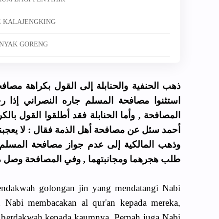
E KALAJENGKING
INYAK GORENG
ذهب الحنفية والحنابلة إلى القول بكراهة مصافحة
استثنوا مصافحة المسلم جاره النصراني إذا رج
المصافحة , وأما الحنابلة فقد أطلقوا القول بالكر
أحمد سئل عن مصافحة أهل الذمة فقال : لا يعج .
وذهب المالكية إلى عدم جواز مصافحة المسلم ال
طلب هجرهما ومجانبتهما , وفي المصافحة وصل م
pendakwah golongan jin yang mendatangi Nabi
an Nabi membacakan al qur'an kepada mereka,
uk berdakwah kepada kaumnya. Pernah juga Nabi