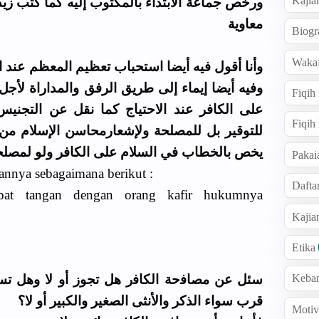
Kajia
ورخص جماعة الابتداء بالمكتوب إليه كما كتب زيد 
معاوية
Biogr
Wakaf
وأنا أقول فيه أيضا استحباب تعظيم المعظم عند 
وفيه أيضا إيماء إلى طريق الرفق والمداراة لأجل
Fiqih
على الكافر عند الاحتياج كما نقل عن التجنيس
Fiqih
للتوقير بل للمصلحة ولإشعارمحاسن الإسلام من الت
يخص بالخطاب في السلام على الكافر ولو لمصلح
Pakai
sannya sebagaimana berikut :
Dafta
bat tangan dengan orang kafir hukumnya
Kaji
Etika
ﺳﺌﻞ ﻋﻦ ﻣﺼﺎﻓحة اﻟﻜﺎﻓر ﻫﻞ ﺗﺠﻮﺯ ﺃﻭ ﻻ ﻭﻫﻞ ﺗ
Keba
ﻗﺮﺏ ﺳﻮاء اﻟﺬﻛﺮ ﻭاﻷﻧﺜﻰ اﻟﺼﻐﻴﺮ ﻭاﻟﻜﺒﻴﺮ ﺃﻭ ﻻ؟
Motiv