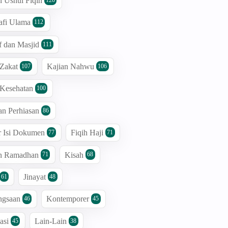
n Ushul Fiqih
afi Ulama
112
 dan Masjid
111
 Zakat
Kajian Nahwu
107
106
 Kesehatan
100
an Perhiasan
86
r Isi Dokumen
Fiqih Haji
77
71
an Ramadhan
Kisah
71
68
Jinayat
61
48
ngsaan
Kontemporer
46
45
asi
Lain-Lain
45
38