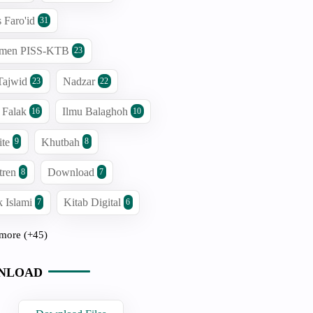
s Faro'id
31
men PISS-KTB
23
Tajwid
Nadzar
23
22
 Falak
Ilmu Balaghoh
16
10
ite
Khutbah
9
8
tren
Download
8
7
 Islami
Kitab Digital
7
6
more (+45)
NLOAD