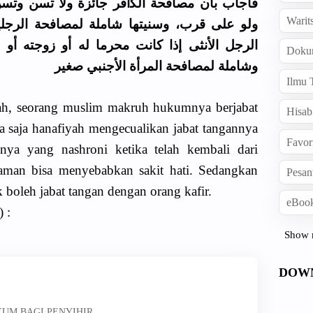
ﻓﺄﺟﺎﺏ ﺑﺄﻥ مصافحة اﻟﻜافر ﺟﺎﺋﺰﺓ ﻭﻻ ﺗﺴﻦ ﻭﺗﺴ
Warit
ﻭﻟﻮ ﻋﻠﻰ ﻗﺮﺏ، ﻭﺳﻨﻴﺘﻬﺎ ﺷﺎﻣﻠﺔ ﻟﻤﺼﺎﻓﺤﺔ اﻟﺮﺟﻠ
اﻟﺮﺟﻞ اﻷﻧﺜﻰ ﺇﺫا ﻛﺎﻧﺖ ﻣﺤﺮﻣﺎ ﻟﻪ ﺃﻭ ﺯﻭﺟﺘﻪ ﺃﻭ،
Doku
ﻭﺷﺎﻣﻠﺔ ﻟﻤﺼﺎﻓﺤﺔ اﻟﻤﺮﺃﺓ اﻷﺟﻨﺒﻲ ﺻﻐﻴﺮ
Ilmu 
ah, seorang muslim makruh hukumnya berjabat
Hisab
a saja hanafiyah mengecualikan jabat tangannya
Favor
nya yang nashroni ketika telah kembali dari
alaman bisa menyebabkan sakit hati. Sedangkan
Pesan
 boleh jabat tangan dengan orang kafir.
eBook
 :
Show 
DOW
KUM BAGI PENYIHIR