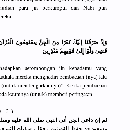
emudian para jin berkumpul dan Nabi pun
ereka.
وَإِذْ صَرَفْنَا إِلَيْكَ نَفَرًا مِنَ الْجِنِّ يَسْتَمِعُونَ الْقُرْآنَ
قُضِيَ وَلَّوْا إِلَىٰ قَوْمِهِمْ مُنْذِرِينَ
 hadapkan serombongan jin kepadamu yang
atkala mereka menghadiri pembacaan (nya) lalu
 (untuk mendengarkannya)". Ketika pembacaan
pada kaumnya (untuk) memberi peringatan.
0-161) :
ثم إن داعي الجن أتى النبي صلى الله عليه وسل
مسعود قد حفظ القصتين ، فقال سفيان الثوري 