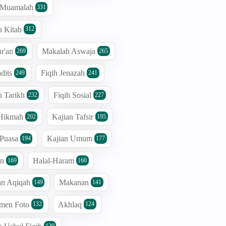
h Muamalah
331
n Kitab
312
r'an
Makalah Aswaja
269
265
dits
Fiqih Jenazah
249
241
n Tarikh
Fiqih Sosial
232
227
 Hikmah
Kajian Tafsir
202
195
 Puasa
Kajian Umum
194
177
an
Halal-Haram
169
160
an Aqiqah
Makanan
149
141
men Foto
Akhlaq
132
124
120