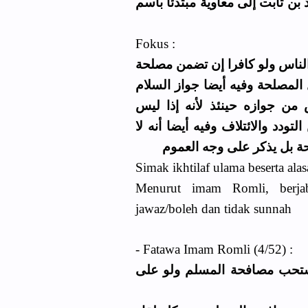
بن ثابت إلى معاوية مبتدئا باسم
Fokus :
الناس ولو كافرا إن تضمن مصلحة
 المصلحة وفيه أيضا جواز السلام
 من جوازه حينئذ لأنه إذا ليس
ودد والائتلاف وفيه أيضا أنه لا
ة بل يذكر على وجه العموم
Simak ikhtilaf ulama beserta ala
Menurut imam Romli, berja
jawaz/boleh dan tidak sunnah
- Fatawa Imam Romli (4/52) :
ﺴﺘﺤﺐ ﻣﺼﺎﻓﺤﺔ اﻟﻤﺴﻠﻢ ﻭﻟﻮ ﻋﻠﻰ