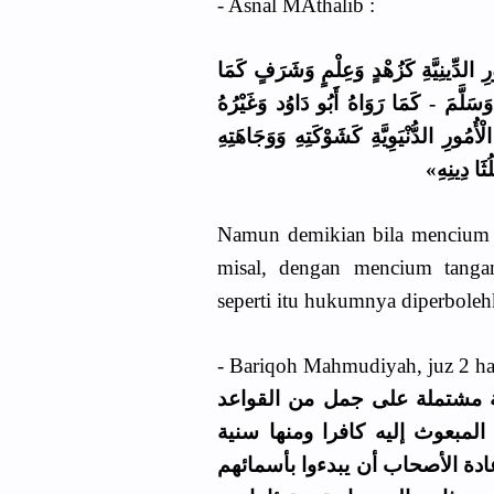
- Asnal MAthalib :
(ِ الدِّينِيَّةِ كَزُهْدٍ وَعِلْمٍ وَشَرَفٍ كَمَا
وَسَلَّمَ - كَمَا رَوَاهُ أَبُو دَاوُد وَغَيْرُهُ
ُمُورِ الدُّنْيَوِيَّةِ كَشَوْكَتِهِ وَوَجَاهَتِهِ
لُثَا دِينِهِ
Namun demikian bila mencium t
misal, dengan mencium tanga
seperti itu hukumnya diperboleh
- Bariqoh Mahmudiyah, juz 2 ha
 مشتملة على جمل من القواعد
لمبعوث إليه كافرا ومنها سنية
عادة الأصحاب أن يبدءوا بأسمائهم