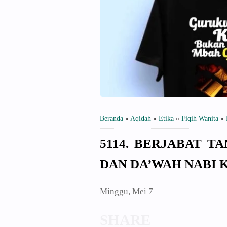
Beranda
»
Aqidah
»
Etika
»
Fiqih Wanita
»
5114. BERJABAT 
DAN DA’WAH NABI 
Minggu, Mei 7