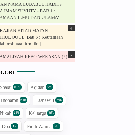
AN NAMA LUBABUL HADITS
 IMAM SUYUTY - BAB 1 :
AMAAN ILMU DAN ULAMA'
. KAJIAN KITAB MATAN
HUL QOUL [Bab 3 : Keutamaan
lahirrohmaanirrohiim]
. AMALIYAH REBO WEKASAN (2)
GORI
 Shalat
Aqidah
1072
859
 Thoharoh
Tashawuf
616
556
 Nikah
Keluarga
419
363
r Doa
Fiqih Wanita
358
341