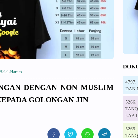
DOK
Halal-Haram
4797
TANGAN DENGAN NON MUSLIM
DAN 
KEPADA GOLONGAN JIN
5266
TANQI
LAA 
5265
TANQ