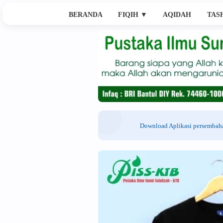
BERANDA
FIQIH
▼
AQIDAH
TAS
Download Aplikasi persemba