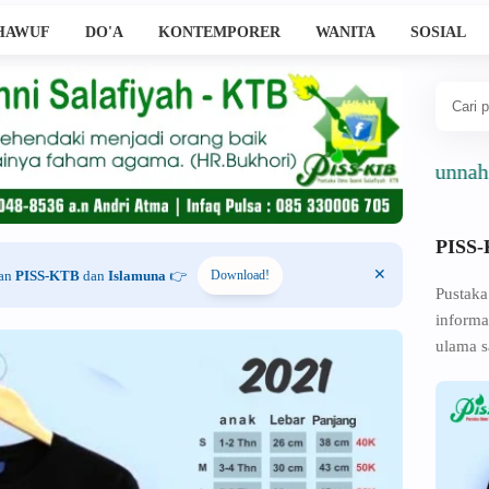
HAWUF
DO'A
KONTEMPORER
WANITA
SOSIAL
Ahlussunnah Wal Jam
PISS
han
PISS-KTB
dan
Islamuna
👉
Download!
Pustaka
informa
ulama s