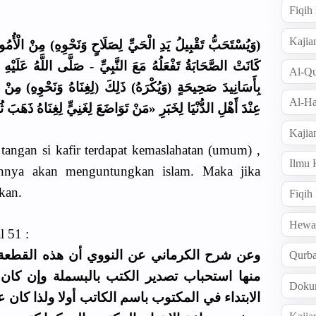
Fiqi
Kajia
وَيُسْتَحَبُّ تَقْبِيلُ يَدِ الْحَيِّ لِصَلَاحٍ وَنَحْوِهِ) مِنْ الْأُمُور
كَانَتْ الصَّحَابَةُ تَفْعَلُهُ مَعَ النَّبِيِّ - صَلَّى اللَّهُ عَلَيْهِ 
Al-Qu
بِأَسَانِيدَ صَحِيحَةٍ (وَيُكْرَهُ) ذَلِكَ (لِغِنَاهُ وَنَحْوِهِ) مِنْ الْأ
Al-Ha
عِنْدَ أَهْلِ الدُّنْيَا لِخَبَرِ «مَنْ تَوَاضَعَ لِغَنِيٍّ لِغِنَاهُ ذَهَبَ ثُ»
Kajia
angan si kafir terdapat kemaslahatan (umum) ,
Ilmu
nnya akan menguntungkan islam. Maka jika
kan.
Fiqih
Hew
l 51 :
وعن شرح الكرماني عن النووي أن هذه القطعة
Qurb
منها استحباب تصدير الكتب بالبسملة وإن كان ا
Doku
الابتداء في المكتوب باسم الكاتب أولا ولذا كان 