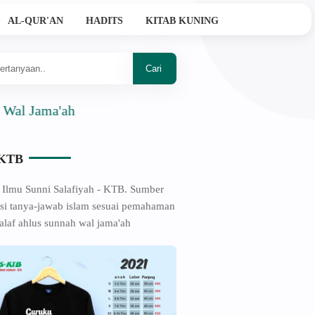
AL-QUR'AN
HADITS
KITAB KUNING
a'ah
-KTB
 Ilmu Sunni Salafiyah - KTB. Sumber
si tanya-jawab islam sesuai pemahaman
alaf ahlus sunnah wal jama'ah