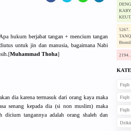
DENG
KARYA
KEUT
5267
 Apa hukum berjabat tangan + mencium tangan
TANQI
Bismil
diutus untuk jin dan manusia, bagaimana Nabi
sih.[
Muhammad Thoha
]
2194
KATE
Fiqih
akan dia karena termasuk dari orang kaya maka
Fiqih
asa senang kepada dia (si non muslim) maka
Fiqih
 dicium tangannya adalah orang shaleh dan
Dziki