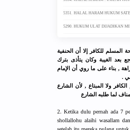
5351. HALAL HARAM HUKUM SAT
5290. HUKUM ULAT DIJADIKAN M
 المسلم للكافر إلا أن الحنفية
ع بعد الغيبة وكان يتأذى بترك
اهة , بناء على ما روي أن الإمام
بني
كافر ولا المبتاع , لأن الشارع
ناف لما طلبه الشارع
2. Ketika dulu pernah ada 7 
shollallohu alaihi wasallam d
setelah itu mereka pulang unt