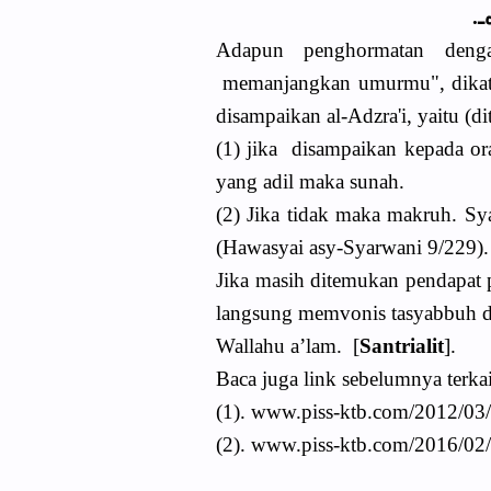
ﻩـ
Adapun penghormatan deng
memanjangkan umurmu", dikata
disampaikan al-Adzra'i, yaitu (dita
(1) jika disampaikan kepada or
yang adil maka sunah.
(2) Jika tidak maka makruh. S
(Hawasyai asy-Syarwani 9/229).
Jika masih ditemukan pendapat p
langsung memvonis tasyabbuh d
Wallahu a’lam. [
Santrialit
].
Baca juga link sebelumnya terkai
(1). www.piss-ktb.com/2012/03/1
(2). www.piss-ktb.com/2016/02