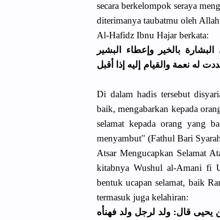
secara berkelompok seraya meng
diterimanya taubatmu oleh Alla
Al-Hafidz Ibnu Hajar berkata:
ﺒﺸﺎﺭﺓ ﺑﺎﻟﺨﻴﺮ ﻭﺇﻋﻄﺎء اﻟﺒﺸﻴﺮ
ﺕ ﻟﻪ ﻧﻌﻤﺔ ﻭاﻟﻘﻴﺎﻡ ﺇﻟﻴﻪ ﺇﺫا ﺃﻗﺒﻞ
Di dalam hadis tersebut disya
baik, mengabarkan kepada orang
selamat kepada orang yang bar
menyambut" (Fathul Bari Syarah
Atsar Mengucapkan Selamat Ata
kitabnya Wushul al-Amani fi 
bentuk ucapan selamat, baik Ra
termasuk juga kelahiran:
ﻳﺤﻴﻰ ﻗﺎﻝ: ﻭﻟﺪ ﻟﺮﺟﻞ ﻭﻟﺪ ﻓﻬﻨﺄﻩ