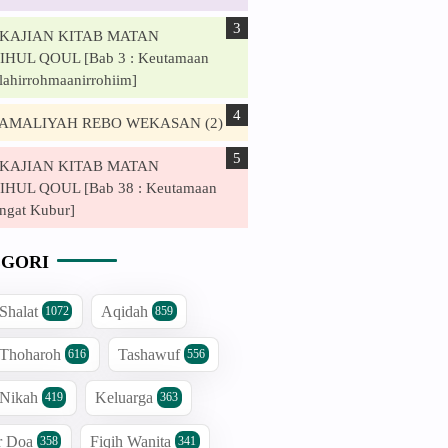
. KAJIAN KITAB MATAN
HUL QOUL [Bab 3 : Keutamaan
lahirrohmaanirrohiim]
. AMALIYAH REBO WEKASAN (2)
. KAJIAN KITAB MATAN
HUL QOUL [Bab 38 : Keutamaan
ngat Kubur]
GORI
 Shalat
Aqidah
1072
859
 Thoharoh
Tashawuf
616
556
 Nikah
Keluarga
419
363
r Doa
Fiqih Wanita
358
341