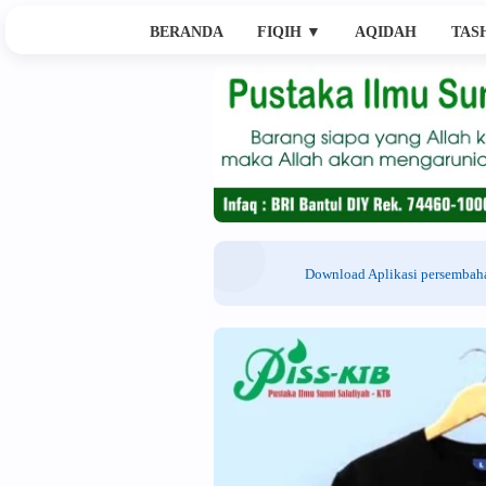
BERANDA
FIQIH
▼
AQIDAH
TAS
Download Aplikasi persemba