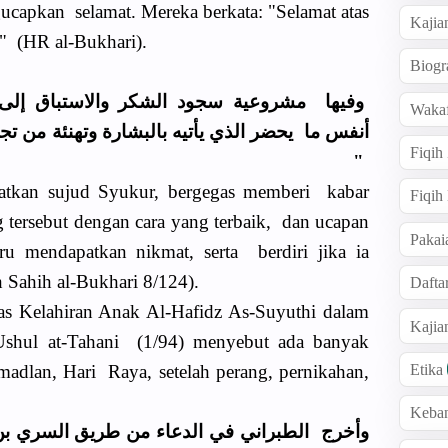
ucapkan selamat. Mereka berkata: "Selamat atas
Kajia
h" (HR al-Bukhari).
Biogr
ﻭﻓﻴﻬﺎ ﻣﺸﺮﻭﻋﻴﺔ ﺳﺠﻮﺩ اﻟﺸﻜﺮ ﻭاﻻﺳﺘﺒﺎﻕ ﺇﻟﻰ اﻟ
Wakaf
ﺃﻧﻔﺲ ﻣﺎ ﻳﺤﻀﺮ اﻟﺬﻱ ﻳﺄﺗﻴﻪ ﺑﺎﻟﺒﺸﺎﺭﺓ ﻭﺗﻬﻨﺌﺔ ﻣﻦ ﺗﺠﺪﺩ
Fiqih
"
riatkan sujud Syukur, bergegas memberi kabar
Fiqih
 tersebut dengan cara yang terbaik, dan ucapan
Pakai
u mendapatkan nikmat, serta berdiri jika ia
 Sahih al-Bukhari 8/124).
Dafta
s Kelahiran Anak Al-Hafidz As-Suyuthi dalam
Kaji
Ushul at-Tahani (1/94) menyebut ada banyak
madlan, Hari Raya, setelah perang, pernikahan,
Etika
Keba
ﻭﺃﺧﺮﺝ اﻟﻄﺒﺮاﻧﻲ ﻓﻲ اﻟﺪﻋﺎء ﻣﻦ ﻃﺮﻳﻖ اﻟﺴﺮﻱ ﺑﻦ 