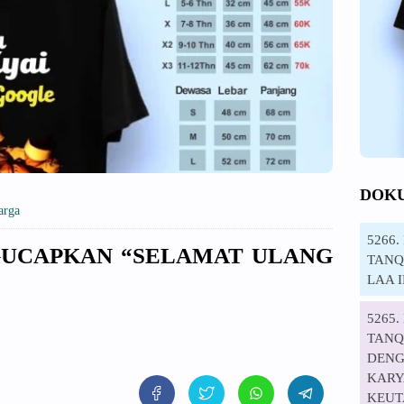
DOK
arga
5266
GUCAPKAN “SELAMAT ULANG
TANQI
LAA 
5265
TANQ
DENG
KARYA
KEUT