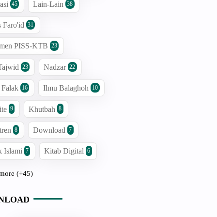
asi
Lain-Lain
45
38
s Faro'id
31
men PISS-KTB
23
Tajwid
Nadzar
23
22
 Falak
Ilmu Balaghoh
16
10
ite
Khutbah
9
8
tren
Download
8
7
 Islami
Kitab Digital
7
6
more (+45)
NLOAD