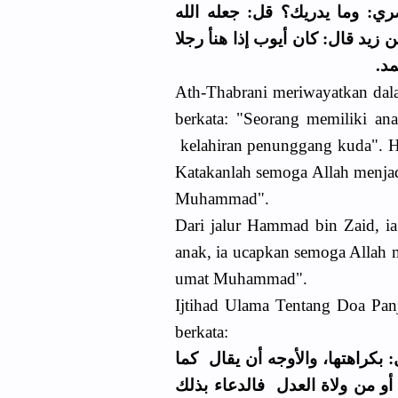
ﻱ: ﻭﻣﺎ ﻳﺪﺭﻳﻚ؟ ﻗﻞ: ﺟﻌﻠﻪ اﻟﻠﻪ
ﺯﻳﺪ ﻗﺎﻝ: ﻛﺎﻥ ﺃﻳﻮﺏ ﺇﺫا ﻫﻨﺄ ﺭﺟﻼ
ﺤﻤﺪ
Ath-Thabrani meriwayatkan dalam
berkata: "Seorang memiliki an
kelahiran penunggang kuda". H
Katakanlah semoga Allah menja
Muhammad".
Dari jalur Hammad bin Zaid, i
anak, ia ucapkan semoga Allah
umat Muhammad".
Ijtihad Ulama Tentang Doa Pa
berkata:
: ﺑﻜﺮاﻫﺘﻬﺎ، ﻭاﻷﻭﺟﻪ ﺃﻥ ﻳﻘﺎﻝ ﻛﻤﺎ
 ﺃﻭ ﻣﻦ ﻭﻻﺓ اﻟﻌﺪﻝ ﻓﺎﻟﺪﻋﺎء ﺑﺬﻟﻚ