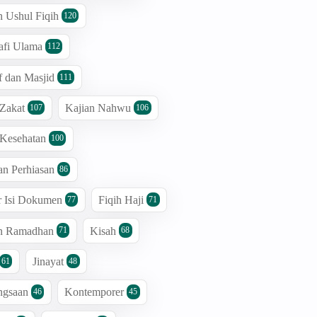
n Ushul Fiqih
120
afi Ulama
112
 dan Masjid
111
 Zakat
Kajian Nahwu
107
106
 Kesehatan
100
an Perhiasan
86
r Isi Dokumen
Fiqih Haji
77
71
an Ramadhan
Kisah
71
68
Jinayat
61
48
ngsaan
Kontemporer
46
45