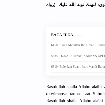
ﻮﻥ: ﻟﺘﻬﻨﻚ ﺗﻮﺑﺔ اﻟﻠﻪ ﻋﻠﻴﻚ (رواه
BACA JUGA
6158. Kisah Abdullah Ibn Umar : Keut
5835. DOSA JARIYAH KARENA UP
6310. Bolehkan Suami Istri Mandi Bare
Rasulullah shalla Allahu alaih
diterimanya taubat saat Subu
Rasulullah shalla Allahu alai