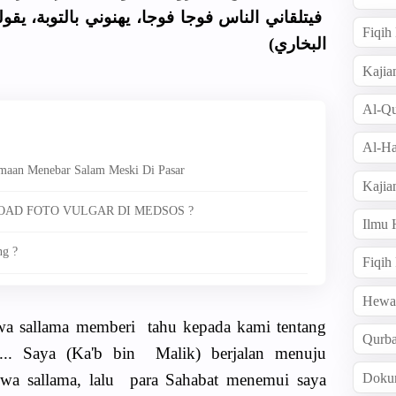
ﻓﻴﺘﻠﻘﺎﻧﻲ اﻟﻨﺎﺱ ﻓﻮﺟﺎ ﻓﻮﺟﺎ، ﻳﻬﻨﻮﻧﻲ ﺑﺎﻟﺘﻮﺑﺔ، ﻳﻘﻮﻟ
Fiqi
البخاري)
Kajia
Al-Qu
Al-Ha
amaan Menebar Salam Meski Di Pasar
Kajia
LOAD FOTO VULGAR DI MEDSOS ?
Ilmu
ng ?
Fiqih
Hew
i wa sallama memberi tahu kepada kami tentang
Qurb
h... Saya (Ka'b bin Malik) berjalan menuju
Doku
hi wa sallama, lalu para Sahabat menemui saya