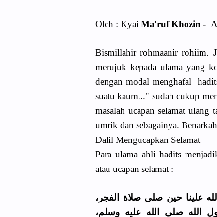
Oleh : Kyai
Ma'ruf Khozin
- A
Bismillahir rohmaanir rohiim.
merujuk kepada ulama yang ko
dengan modal menghafal hadits
suatu kaum..." sudah cukup men
masalah ucapan selamat ulang t
umrik dan sebagainya. Benarkah 
Dalil Mengucapkan Selamat
Para ulama ahli hadits menjadi
atau ucapan selamat :
ﻟﻠﻪ ﻋﻠﻴﻨﺎ ﺣﻴﻦ ﺻﻠﻰ ﺻﻼﺓ اﻟﻔﺠﺮ
ﻮﻝ اﻟﻠﻪ ﺻﻠﻰ اﻟﻠﻪ ﻋﻠﻴﻪ ﻭﺳﻠﻢ