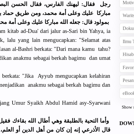
Motiv
ﺭﺟﻞ ﻓﻘﺎﻝ: ﻟﻴﻬﻨﻚ اﻟﻔﺎﺭﺱ، ﻓﻘﺎﻝ اﻟﺤﺴﻦ اﻟﺒﺼﺮ
ﻣﺒﺎﺭﻛﺎ ﻋﻠﻴﻚ ﻭﻋﻠﻰ ﺃﻣﺔ ﻣﺤﻤﺪ، ﻭﻣﻦ ﻃﺮﻳﻖ ﺣﻤﺎﺩ ﺑﻦ 
Warit
ﺑﻤﻮﻟﻮﺩ ﻗﺎﻝ: ﺟﻌﻠﻪ اﻟﻠﻪ ﻣﺒﺎﺭﻛﺎ ﻋﻠﻴﻚ ﻭﻋﻠﻰ ﺃﻣﺔ ﻣ.
Doku
 kitab ad-Dua' dari jalur as-Sari bin Yahya, ia
ak, lalu yang lain mengucapkan: "Selamat atas
Ilmu 
asan al-Bashri berkata: "Dari mana kamu tahu?
Hisab
dikan anakmu sebagai berkah bagimu dan umat
Favor
a berkata: "Jika Ayyub mengucapkan kelahiran
Pesan
 menjadikan anakmu sebagai berkah bagimu dan
eBook
njang Umur Syaikh Abdul Hamid asy-Syarwani
Show 
ﻭﺃﻣﺎ اﻟﺘﺤﻴﺔ ﺑاﻟﻄﻠﺒﻘﺔ ﻭﻫﻲ ﺃﻃﺎﻝ اﻟﻠﻪ ﺑﻘﺎءﻙ ﻓﻘﻴﻞ
DOW
ﻗﺎﻝ اﻷﺫﺭﻋﻲ ﺇﻧﻪ ﺇﻥ ﻛﺎﻥ ﻣﻦ ﺃﻫﻞ اﻟﺪﻳﻦ ﺃﻭ اﻟﻌﻠﻢ،