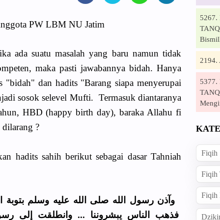
5267
nggota PW LBM NU Jatim
TANQI
Bismil
 Jika ada suatu masalah yang baru namun tidak
2194
mpeten, maka pasti jawabannya bidah. Hanya
5377
 "bidah" dan hadits "Barang siapa menyerupai
TANQI
jadi sosok selevel Mufti. Termasuk diantaranya
Mengi
ahun, HBD (happy birth day), baraka Allahu fi
dilarang ?
KATE
Fiqih
kan hadits sahih berikut sebagai dasar Tahniah
Fiqih
Fiqih
ﻭﺁﺫﻥ ﺭﺳﻮﻝ اﻟﻠﻪ ﺻﻠﻰ اﻟﻠﻪ ﻋﻠﻴﻪ ﻭﺳﻠﻢ ﺑﺘﻮﺑﺔ ا،
ﻓﺬﻫﺐ اﻟﻨﺎﺱ ﻳﺒﺸﺮﻭﻧﻨﺎ ... ﻭاﻧﻄﻠﻘﺖ ﺇﻟﻰ ﺭﺳ،
Dziki