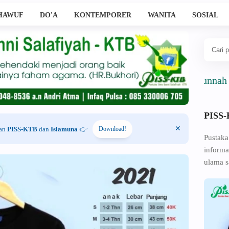
HAWUF
DO'A
KONTEMPORER
WANITA
SOSIAL
Ahlussunnah Wal Jam
PISS
han
PISS-KTB
dan
Islamuna
👉
Download!
Pustaka
informa
ulama s