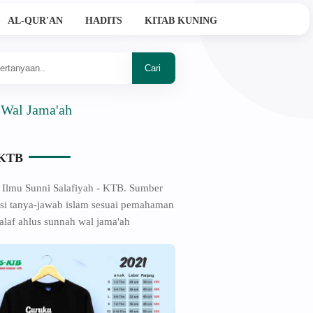
AL-QUR'AN
HADITS
KITAB KUNING
a'ah
-KTB
 Ilmu Sunni Salafiyah - KTB. Sumber
si tanya-jawab islam sesuai pemahaman
alaf ahlus sunnah wal jama'ah