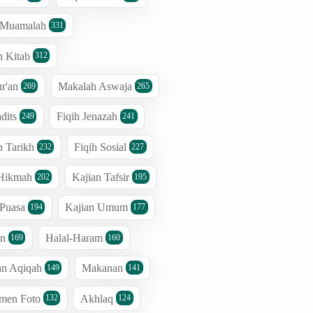
h Muamalah
331
n Kitab
312
r'an
Makalah Aswaja
269
265
dits
Fiqih Jenazah
249
241
n Tarikh
Fiqih Sosial
232
227
 Hikmah
Kajian Tafsir
202
195
 Puasa
Kajian Umum
194
177
an
Halal-Haram
169
160
an Aqiqah
Makanan
149
141
men Foto
Akhlaq
132
124