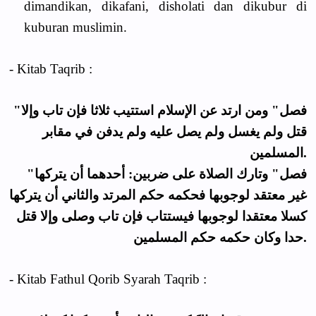
dimandikan, dikafani, disholati dan dikubur di
kuburan muslimin.
- Kitab Taqrib :
"فصل" ومن ارتد عن الإسلام استتيب ثلاثا فإن تاب وإلا
قتل ولم يغسل ولم يصل عليه ولم يدفن في مقابر
المسلمين.
"فصل" وتارك الصلاة على ضربين: أحدهما أن يتركها
غير معتقد لوجوبها فحكمه حكم المرتد والثاني أن يتركها
كسلا معتقدا لوجوبها فيستتاب فإن تاب وصلى وإلا قتل
حدا وكان حكمه حكم المسلمين.
- Kitab Fathul Qorib Syarah Taqrib :