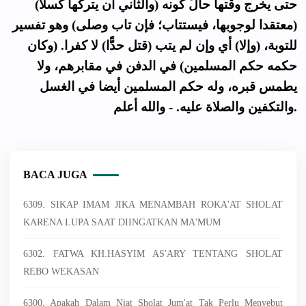
(والثاني أن يتركها كسلا) حتى يخرج وقتها حالَ كونه
(معتقدا لوجوبها، فيستتاب؛ فإن تاب وصلى) وهو تفسير
للتوبة، (وإلا) أي وإن لم يتب (قتل حدًّا) لا كفرا. (وكان
حكمه حكم المسلمين) في الدفن في مقابرهم، ولا
يطمس قبره، وله حكم المسلمين أيضا في الغسل
والتكفين والصلاة عليه. - والله أعلم.
BACA JUGA
6309. SIKAP IMAM JIKA MENAMBAH ROKA'AT SHOLAT
KARENA LUPA SAAT DIINGATKAN MA'MUM
6302. FATWA KH.HASYIM AS'ARY TENTANG SHOLAT
REBO WEKASAN
6300. Apakah Dalam Niat Sholat Jum'at Tak Perlu Menyebut