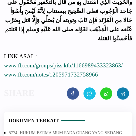
والْحَدِيث الَّذِي اسْتدلَّ بِهِ من قَالَ بالتكفير مَحْمُول على
جَاحد الْوُجُوب فعلى الصَّحِيح بيستتاب لِأَنَّهُ لَيْسَ بِأَسْوَأ
حَالا من الْمُرْتَد فَإِن تَابَ وتوبته أَن يُصَلِّي وَإِلَّا قتل بِضَرْب
عُنُقه على الْمَذْهَب لقَوْله صلى الله عَلَيْهِ وَسلم إِذا قتلتم
فَأحْسنُوا القتلة
LINK ASAL :
www.fb.com/groups/piss.ktb/1166989433323863/
www.fb.com/notes/1205971732758966
DOKUMEN TERKAIT
5774. HUKUM BERMA'MUM PADA ORANG YANG SEDANG