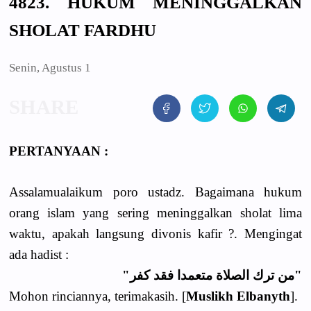
4823. HUKUM MENINGGALKAN
SHOLAT FARDHU
Senin, Agustus 1
PERTANYAAN :
Assalamualaikum poro ustadz. Bagaimana hukum
orang islam yang sering meninggalkan sholat lima
waktu, apakah langsung divonis kafir ?. Mengingat
ada hadist :
"من ترك الصلاة متعمدا فقد كفر"
Mohon rinciannya, terimakasih. [
Muslikh Elbanyth
].