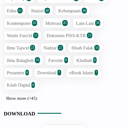
Etika
Jinayat
Kebangsaan
61
48
46
Kontemporer
Motivasi
Lain-Lain
45
45
38
Warits Faro'id
Dokumen PISS-KTB
31
23
Ilmu Tajwid
Nadzar
Hisab Falak
23
22
16
Ilmu Balaghoh
Favorite
Khutbah
10
9
8
Pesantren
Download
eBook Islami
8
7
7
Kitab Digital
6
Show more (+45)
DOWNLOAD