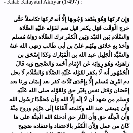
- Kitab Kifayatul Akhyar (1/497) :
وَإِن تَركهَا وَهُوَ يعْتَقد وُجُوبهَا إِلَّا أَنه تَركهَا تكاسلاً حَتَّى
خرج الْوَقْت فَهَل يكفر قيل نعم لقَوْله عَلَيْهِ الصَّلَاة
وَالسَّلَام بَين العَبْد وَبَين الْكفْر ترك الصَّلَاة رَوَاهُ مُسلم
وَأخذ بِهِ خلائق مِنْهُم عَليّ بن أبي طَالب رَضِي الله عَنهُ
وَالسَّيِّد الْجَلِيل عبد الله بن الْمُبَارك وَكَذَا إِسْحَق بن
رَاهَوَيْه وَهُوَ رِوَايَة عَن الإِمَام أَحْمد وَالصَّحِيح وَبِه قَالَ
الْجُمْهُور أَنه لَا يكفر لقَوْله عَلَيْهِ الصَّلَاة وَالسَّلَام لَا يحل
دم امْرِئ مُسلم إِلَّا بِإِحْدَى ثَلَاث كفر بعد إِيمَان وزنا بعد
إِحْصَان وَقتل نفس بِغَيْر حق وَلقَوْله صلى الله عَلَيْهِ
وَسلم من شهد أَن لَا إِلَه إِلَّا الله وَأَن مُحَمَّدًا رَسُول الله
وَأَن عِيسَى عبد الله وكلمته أَلْقَاهَا إِلَى مَرْيَم وروح مِنْهُ
وَأَن الْجنَّة حق وَأَن النَّار حق أدخلهُ الله الْجنَّة على مَا
كَانَ من عمل وَلِأَن الْكفْر بالاعتقاد واعتقاده صَحِيح