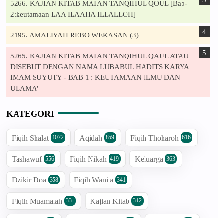
5266. KAJIAN KITAB MATAN TANQIHUL QOUL [Bab-
2:keutamaan LAA ILAAHA ILLALLOH]
2195. AMALIYAH REBO WEKASAN (3)
5265. KAJIAN KITAB MATAN TANQIHUL QAUL ATAU
DISEBUT DENGAN NAMA LUBABUL HADITS KARYA
IMAM SUYUTY - BAB 1 : KEUTAMAAN ILMU DAN
ULAMA'
KATEGORI
Fiqih Shalat
Aqidah
Fiqih Thoharoh
1072
859
616
Tashawuf
Fiqih Nikah
Keluarga
556
419
363
Dzikir Doa
Fiqih Wanita
358
341
Fiqih Muamalah
Kajian Kitab
331
312