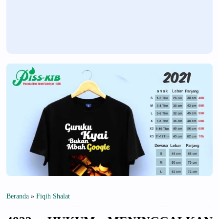
Beranda
»
Fiqih Shalat