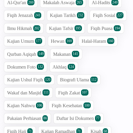
Al-Qur'an
Makalah Aswaja
Al-Hadits
269
265
249
Fiqih Jenazah
Kajian Tarikh
Fiqih Sosial
241
232
227
Ilmu Hikmah
Kajian Tafsir
Fiqih Puasa
202
195
194
Kajian Umum
Hewan
Halal-Haram
177
169
160
Qurban Aqiqah
Makanan
149
141
Dokumen Foto
Akhlaq
132
124
Kajian Ushul Fiqih
Biografi Ulama
120
112
Wakaf dan Masjid
Fiqih Zakat
111
107
Kajian Nahwu
Fiqih Kesehatan
106
100
Pakaian Perhiasan
Daftar Isi Dokumen
86
77
Fiqih Haji
Kajian Ramadhan
Kisah
71
71
68