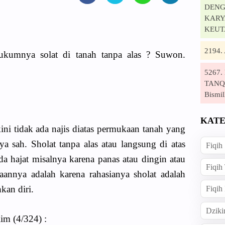
DENG
KARYA
KEUT
2194
ukumnya solat di tanah tanpa alas ? Suwon.
5267
TANQI
Bismil
KATE
ni tidak ada najis diatas permukaan tanah yang
a sah. Sholat tanpa alas atau langsung di atas
Fiqih
ada hajat misalnya karena panas atau dingin atau
Fiqih
aannya adalah karena rahasianya sholat adalah
kan diri.
Fiqih
Dziki
im (4/324) :