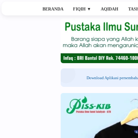
BERANDA
FIQIH
▼
AQIDAH
TAS
Download Aplikasi persemba