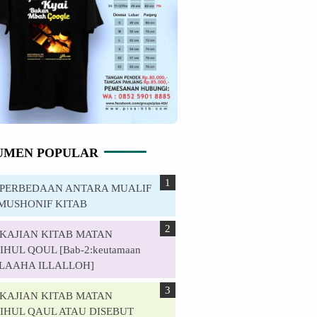
UMEN POPULAR
. PERBEDAAN ANTARA MUALIF
MUSHONIF KITAB
. KAJIAN KITAB MATAN
HUL QOUL [Bab-2:keutamaan
ILAAHA ILLALLOH]
. KAJIAN KITAB MATAN
IHUL QAUL ATAU DISEBUT