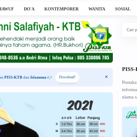
HAWUF
DO'A
KONTEMPORER
WANITA
SOSIAL
PISS
han
PISS-KTB
dan
Islamuna
👉
Download!
Pustaka
informa
ulama s