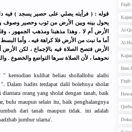
Fiqi
قوله : ( فرأيته يصلي على حصير يسجد ) فيه د
Kajia
يحول بينه وبين الأرض من ثوب وحصير وصوف و
Al-Qu
الأرض أم لا . وهذا مذهبنا ومذهب الجمهور ، - :
أما ما نبت من الأرض فلا كراهة فيه ، وأما البسط
Al-Ha
الأرض فتصح الصلاة فيه بالإجماع ، لكن الأرض أف
Kajia
نحوهما ، لأن الصلاة سرها التواضع والخضوع . وا .
Ilmu
: " kemudian kulihat beliau shollallohu alaihi
Fiqih
 ". Dalam hadits terdapat dalil bolehnya sholat
 diantara orang yang sholat dengan tanah, baik
Hew
ar, bulu maupun selain itu, baik penghalangnya
Qurb
 tumbuh dari tanah maupun tidak. ini adalah
madzhab jumhur ulama'.
Doku