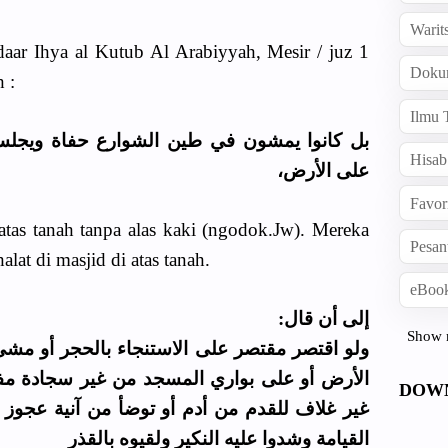
Warit
daar Ihya al Kutub Al Arabiyyah, Mesir / juz 1
Doku
 :
Ilmu 
بل كانوا يمشون في طين الشوارع حفاة ويجلس
Hisab
على الأرض،
Favor
atas tanah tanpa alas kaki (ngodok.Jw). Mereka
Pesan
lat di masjid di atas tanah.
eBook
إلى أن قال:
Show 
ولو اقتصر مقتصر على الاستنجاء بالحجر أو مشى
الأرض أو على بواري المسجد من غير سجادة 
DOW
غير غلاف للقدم من أدم أو توضأ من آنية عجوز 
القيامة وشدوا عليه النكير ولقيوه بالقذر