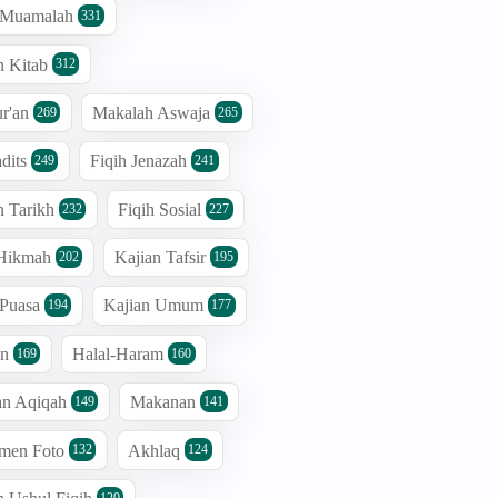
h Muamalah
331
n Kitab
312
r'an
Makalah Aswaja
269
265
dits
Fiqih Jenazah
249
241
n Tarikh
Fiqih Sosial
232
227
 Hikmah
Kajian Tafsir
202
195
 Puasa
Kajian Umum
194
177
an
Halal-Haram
169
160
an Aqiqah
Makanan
149
141
men Foto
Akhlaq
132
124
120