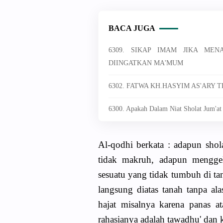
BACA JUGA
6309. SIKAP IMAM JIKA ME
DIINGATKAN MA'MUM
6302. FATWA KH.HASYIM AS'ARY
6300. Apakah Dalam Niat Sholat Jum'at
Al-qodhi berkata : adapun shol
tidak makruh, adapun menggel
sesuatu yang tidak tumbuh di tan
langsung diatas tanah tanpa ala
hajat misalnya karena panas at
rahasianya adalah tawadhu' dan 