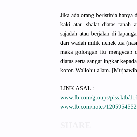
Jika ada orang beristinja hanya d
kaki atau shalat diatas tanah 
sajadah atau berjalan di lapang
dari wadah milik nenek tua (nas
maka golongan itu mengecap qi
diatas serta sangat ingkar kepa
kotor. Wallohu a'lam. [Mujaawib 
LINK ASAL :
www.fb.com/groups/piss.ktb/1
www.fb.com/notes/120595455