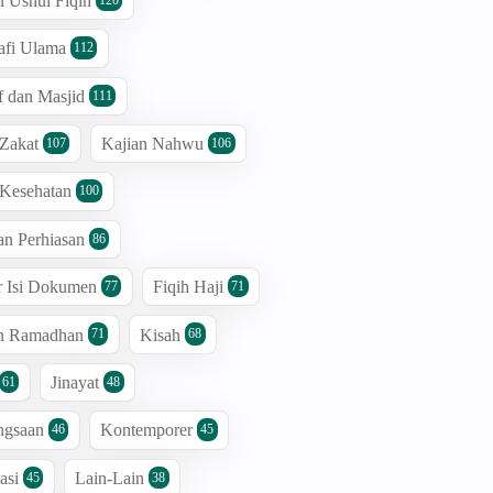
n Ushul Fiqih
afi Ulama
112
 dan Masjid
111
 Zakat
Kajian Nahwu
107
106
 Kesehatan
100
an Perhiasan
86
r Isi Dokumen
Fiqih Haji
77
71
an Ramadhan
Kisah
71
68
Jinayat
61
48
ngsaan
Kontemporer
46
45
asi
Lain-Lain
45
38