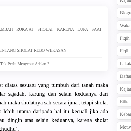
Kajia
Biogr
Wakaf
NAMBAH ROKA'AT SHOLAT KARENA LUPA SAAT
Fiqih
 TENTANG SHOLAT REBO WEKASAN
Fiqih
Pakai
 Tak Perlu Menyebut Ada'an ?
Dafta
at diatas sesuatu yang tumbuh dari tanah maka
Kaji
ar sajadah, karung dan selain keduanya dari
Etika
ah maka sholatnya sah secara ijma', tetapi sholat
s lebih utama daripada hal itu kecuali jika ada
Keba
au dingin atas selain keduanya, karena sholat
Motiv
khudhu' .