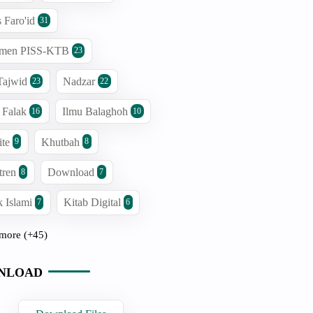
s Faro'id
31
men PISS-KTB
23
Tajwid
Nadzar
23
22
 Falak
Ilmu Balaghoh
16
10
ite
Khutbah
9
8
tren
Download
8
7
 Islami
Kitab Digital
7
6
more (+45)
NLOAD