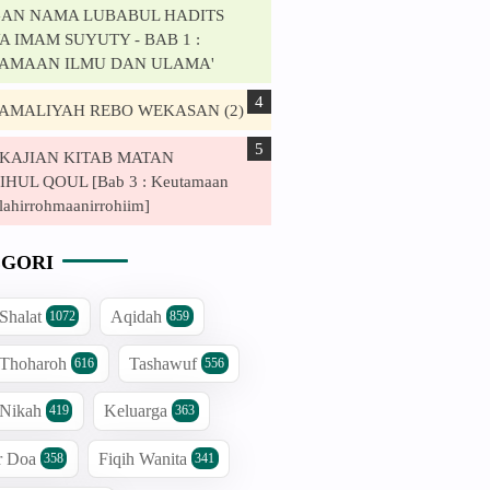
AN NAMA LUBABUL HADITS
 IMAM SUYUTY - BAB 1 :
AMAAN ILMU DAN ULAMA'
. AMALIYAH REBO WEKASAN (2)
. KAJIAN KITAB MATAN
HUL QOUL [Bab 3 : Keutamaan
lahirrohmaanirrohiim]
GORI
 Shalat
Aqidah
1072
859
 Thoharoh
Tashawuf
616
556
 Nikah
Keluarga
419
363
r Doa
Fiqih Wanita
358
341