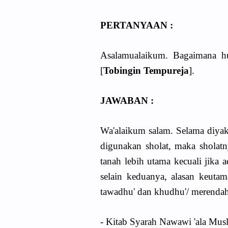
PERTANYAAN :
Asalamualaikum. Bagaimana h
[
Tobingin Tempureja
].
JAWABAN :
Wa'alaikum salam. Selama diyaki
digunakan sholat, maka sholatny
tanah lebih utama kecuali jika 
selain keduanya, alasan keutam
tawadhu' dan khudhu'/ merendah
- Kitab Syarah Nawawi 'ala Musl