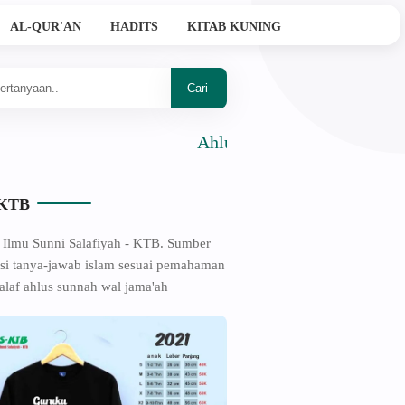
AL-QUR'AN
HADITS
KITAB KUNING
Ahlussunnah Wal Jama'ah
-KTB
 Ilmu Sunni Salafiyah - KTB. Sumber
si tanya-jawab islam sesuai pemahaman
alaf ahlus sunnah wal jama'ah