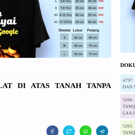
DOK
4797
LAT DI ATAS TANAH TANPA
DAN 
5266
TANQI
LAA 
5265
TANQ