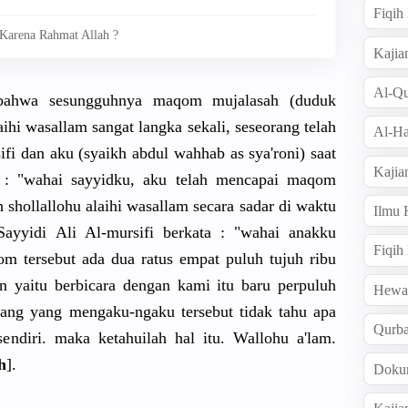
Fiqi
Karena Rahmat Allah ?
Kajia
Al-Qu
 bahwa sesungguhnya maqom mujalasah (duduk
aihi wasallam sangat langka sekali, seseorang telah
Al-Ha
fi dan aku (syaikh abdul wahhab as sya'roni) saat
Kajia
ta : "wahai sayyidku, aku telah mencapai maqom
 shollallohu alaihi wasallam secara sadar di waktu
Ilmu
ayyidi Ali Al-mursifi berkata : "wahai anakku
Fiqih
m tersebut ada dua ratus empat puluh tujuh ribu
yaitu berbicara dengan kami itu baru perpuluh
Hew
ang yang mengaku-ngaku tersebut tidak tahu apa
Qurb
ndiri. maka ketahuilah hal itu. Wallohu a'lam.
h
].
Doku