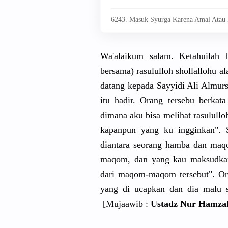
6243. Masuk Syurga Karena Amal Atau 
Wa'alaikum salam. Ketahuilah
bersama) rasululloh shollallohu al
datang kepada Sayyidi Ali Almursi
itu hadir. Orang tersebu berka
dimana aku bisa melihat rasululloh
kapanpun yang ku ingginkan". S
diantara seorang hamba dan maqo
maqom, dan yang kau maksudkan 
dari maqom-maqom tersebut". Or
yang di ucapkan dan dia malu se
[Mujaawib :
Ustadz Nur Hamza