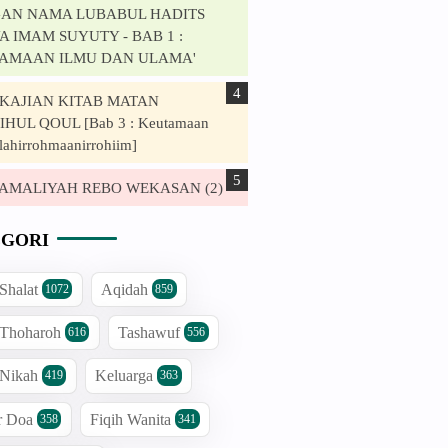
AN NAMA LUBABUL HADITS
 IMAM SUYUTY - BAB 1 :
AMAAN ILMU DAN ULAMA'
. KAJIAN KITAB MATAN
HUL QOUL [Bab 3 : Keutamaan
lahirrohmaanirrohiim]
. AMALIYAH REBO WEKASAN (2)
GORI
 Shalat
Aqidah
1072
859
 Thoharoh
Tashawuf
616
556
 Nikah
Keluarga
419
363
r Doa
Fiqih Wanita
358
341