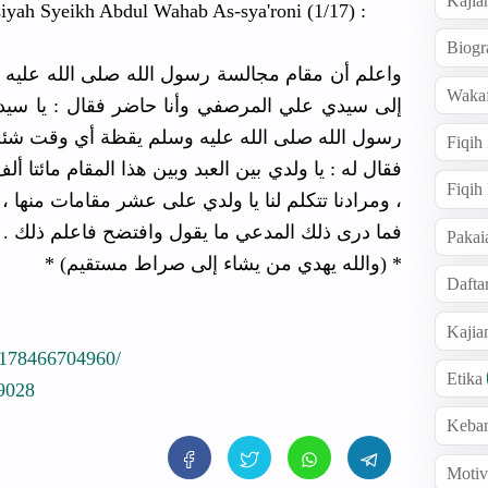
Kajia
yah Syeikh Abdul Wahab As-sya'roni (1/17) :
Biogr
واعلم أن مقام مجالسة رسول الله صلى الله عليه
Wakaf
إلى سيدي علي المرصفي وأنا حاضر فقال : يا س
رسول الله صلى الله عليه وسلم يقظة أي وقت  ،
Fiqih
فقال له : يا ولدي بين العبد وبين هذا المقام مائتا 
Fiqih
، ومرادنا تتكلم لنا يا ولدي على عشر مقامات منها ،
فما درى ذلك المدعي ما يقول وافتضح فاعلم ذلك .
Pakai
* (والله يهدي من يشاء إلى صراط مستقيم) *
Dafta
Kaji
3178466704960/
Etika
9028
Keba
Motiv