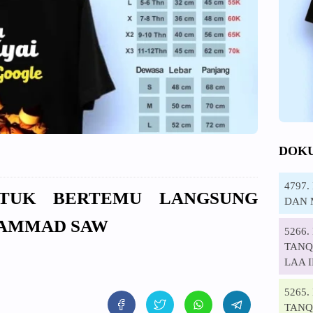
DOK
4797
NTUK BERTEMU LANGSUNG
DAN 
HAMMAD SAW
5266
TANQI
LAA 
5265
TANQ