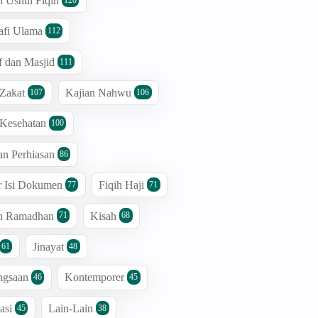
n Ushul Fiqih
afi Ulama
112
 dan Masjid
111
 Zakat
Kajian Nahwu
107
106
 Kesehatan
100
an Perhiasan
86
r Isi Dokumen
Fiqih Haji
77
71
an Ramadhan
Kisah
71
68
Jinayat
61
48
ngsaan
Kontemporer
46
45
asi
Lain-Lain
45
38