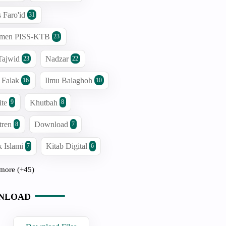
s Faro'id
31
men PISS-KTB
23
Tajwid
Nadzar
23
22
 Falak
Ilmu Balaghoh
16
10
ite
Khutbah
9
8
tren
Download
8
7
 Islami
Kitab Digital
7
6
more (+45)
NLOAD