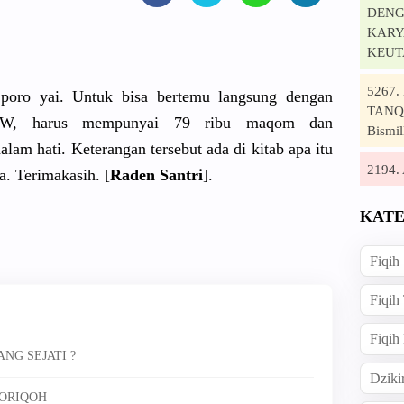
DENG
KARYA
KEUT
5267
poro yai. Untuk bisa bertemu langsung dengan
TANQI
W, harus mempunyai 79 ribu maqom dan
Bismil
lam hati. Keterangan tersebut ada di kitab apa itu
2194
ya. Terimakasih. [
Raden Santri
].
KATE
Fiqih
Fiqih
Fiqih
NG SEJATI ?
Dziki
HORIQOH