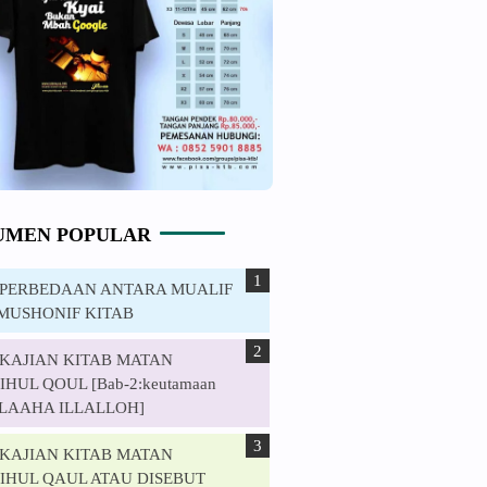
UMEN POPULAR
. PERBEDAAN ANTARA MUALIF
MUSHONIF KITAB
. KAJIAN KITAB MATAN
HUL QOUL [Bab-2:keutamaan
ILAAHA ILLALLOH]
. KAJIAN KITAB MATAN
IHUL QAUL ATAU DISEBUT