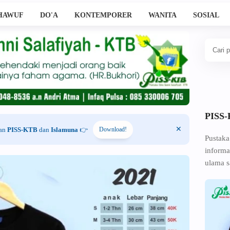
HAWUF
DO'A
KONTEMPORER
WANITA
SOSIAL
PISS
han
PISS-KTB
dan
Islamuna
👉
Download!
Pustaka
informa
ulama s