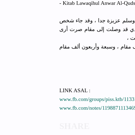
- Kitab Lawaqihul Anwar Al-Qudsi
 وسلم عزيزة جدا ، وقد جاء شخص
يدي قد وصلت إلى مقام صرت أرى
شئت
ألف مقام ، وسبعة وأربعون ألف مقام
LINK ASAL :
www.fb.com/groups/piss.ktb/113
www.fb.com/notes/119887111346