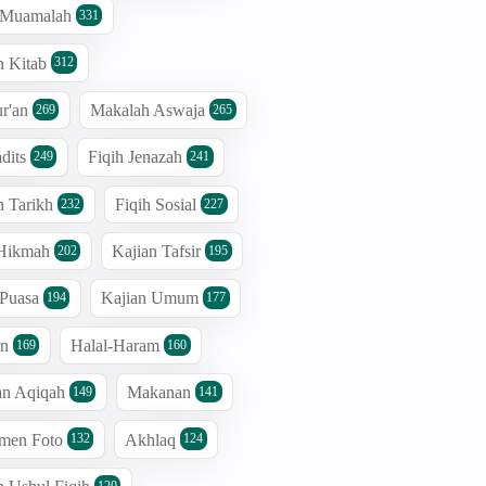
h Muamalah
331
n Kitab
312
r'an
Makalah Aswaja
269
265
dits
Fiqih Jenazah
249
241
n Tarikh
Fiqih Sosial
232
227
 Hikmah
Kajian Tafsir
202
195
 Puasa
Kajian Umum
194
177
an
Halal-Haram
169
160
an Aqiqah
Makanan
149
141
men Foto
Akhlaq
132
124
120