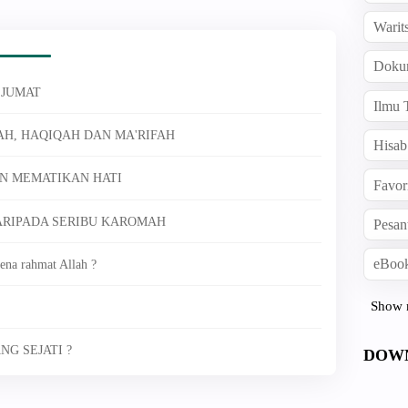
Warit
Doku
i JUMAT
Ilmu 
QAH, HAQIQAH DAN MA'RIFAH
Hisab
N MEMATIKAN HATI
Favor
DARIPADA SERIBU KAROMAH
Pesan
eBook
ena rahmat Allah ?
Show 
NG SEJATI ?
DOW