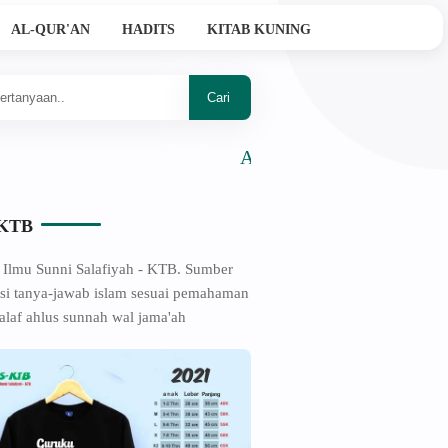
AL-QUR'AN
HADITS
KITAB KUNING
Ahlussunnah Wal Jama'ah
-KTB
 Ilmu Sunni Salafiyah - KTB. Sumber
si tanya-jawab islam sesuai pemahaman
alaf ahlus sunnah wal jama'ah