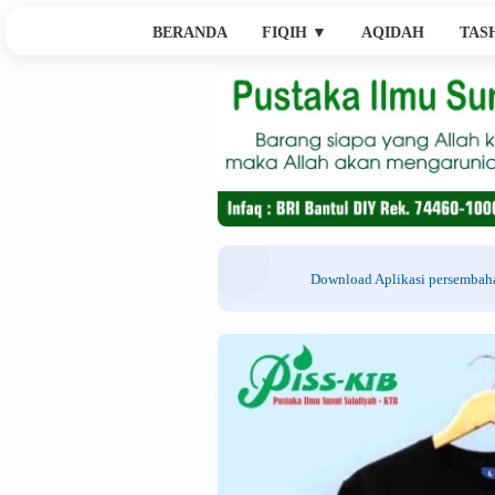
BERANDA
FIQIH
▼
AQIDAH
TAS
Download Aplikasi persemba