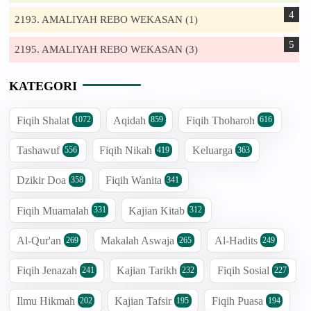
2193. AMALIYAH REBO WEKASAN (1)
2195. AMALIYAH REBO WEKASAN (3)
KATEGORI
Fiqih Shalat
Aqidah
Fiqih Thoharoh
1072
859
616
Tashawuf
Fiqih Nikah
Keluarga
556
419
363
Dzikir Doa
Fiqih Wanita
358
341
Fiqih Muamalah
Kajian Kitab
331
312
Al-Qur'an
Makalah Aswaja
Al-Hadits
269
265
249
Fiqih Jenazah
Kajian Tarikh
Fiqih Sosial
241
232
227
Ilmu Hikmah
Kajian Tafsir
Fiqih Puasa
202
195
194