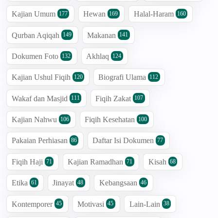
Kajian Umum
Hewan
Halal-Haram
177
169
160
Qurban Aqiqah
Makanan
149
141
Dokumen Foto
Akhlaq
132
124
Kajian Ushul Fiqih
Biografi Ulama
120
112
Wakaf dan Masjid
Fiqih Zakat
111
107
Kajian Nahwu
Fiqih Kesehatan
106
100
Pakaian Perhiasan
Daftar Isi Dokumen
86
77
Fiqih Haji
Kajian Ramadhan
Kisah
71
71
68
Etika
Jinayat
Kebangsaan
61
48
46
Kontemporer
Motivasi
Lain-Lain
45
45
38