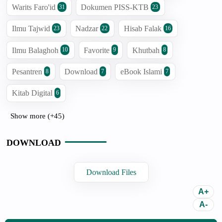
Warits Faro'id
Dokumen PISS-KTB
31
23
Ilmu Tajwid
Nadzar
Hisab Falak
23
22
16
Ilmu Balaghoh
Favorite
Khutbah
10
9
8
Pesantren
Download
eBook Islami
8
7
7
Kitab Digital
6
Show more (+45)
DOWNLOAD
Download Files