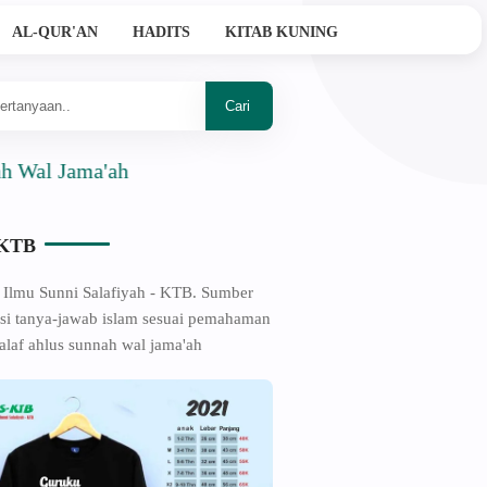
AL-QUR'AN
HADITS
KITAB KUNING
Jama'ah
-KTB
 Ilmu Sunni Salafiyah - KTB. Sumber
si tanya-jawab islam sesuai pemahaman
alaf ahlus sunnah wal jama'ah