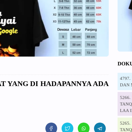
DOK
4797
AT YANG DI HADAPANNYA ADA
DAN 
5266
TANQI
LAA 
5265
TANQ