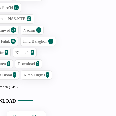
s Faro'id
31
men PISS-KTB
23
Tajwid
Nadzar
23
22
 Falak
Ilmu Balaghoh
16
10
ite
Khutbah
9
8
tren
Download
8
7
 Islami
Kitab Digital
7
6
more (+45)
NLOAD