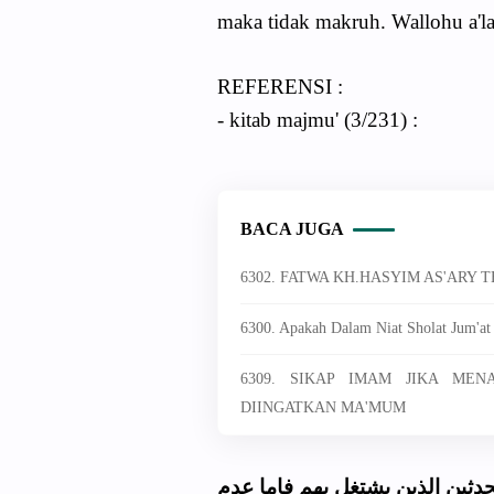
maka tidak makruh. Wallohu a'la
REFERENSI :
- kitab majmu' (3/231) :
BACA JUGA
6302. FATWA KH.HASYIM AS'ARY
6300. Apakah Dalam Niat Sholat Jum'at
6309. SIKAP IMAM JIKA ME
DIINGATKAN MA'MUM
( دثين الذين يشتغل بهم فاما عدم