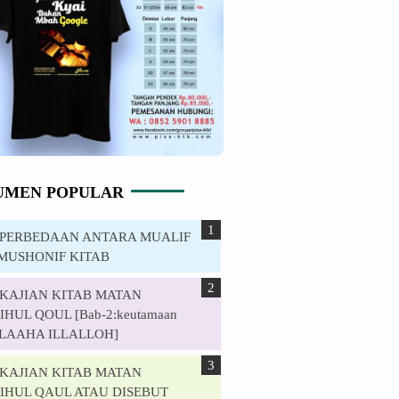
UMEN POPULAR
. PERBEDAAN ANTARA MUALIF
MUSHONIF KITAB
. KAJIAN KITAB MATAN
HUL QOUL [Bab-2:keutamaan
ILAAHA ILLALLOH]
. KAJIAN KITAB MATAN
IHUL QAUL ATAU DISEBUT