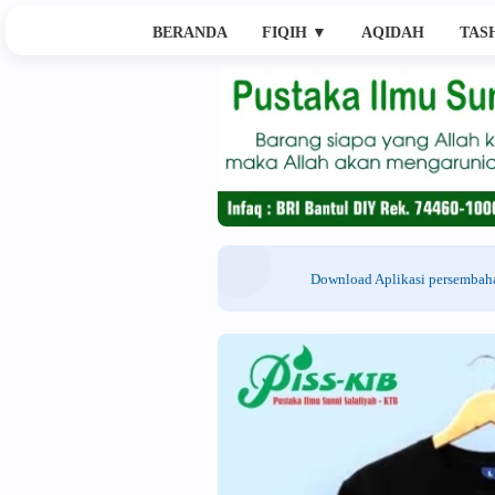
BERANDA
FIQIH
▼
AQIDAH
TAS
Download Aplikasi persemba