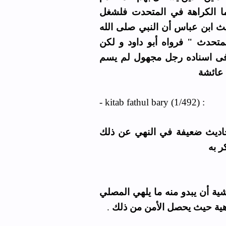
ما الكراهة في المتحدت فلشغل
يث ابن عباس أن النبي صلى الله
لمتحدث " فرواه أبو داود و لكن
 فى اسناده رجل مجهول لم يسم
 عائشة
- kitab fathul bary (1/492) :
أحاديث ضعيفة في النهي عن ذلك
 به
ية أن يبدو منه ما يلهي المصلي
.
هية حيث يحصل الأمن من ذلك