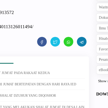
Warit
7913572
Doku
140113126011494/
Ilmu 
Hisab
Favor
Pesan
eBook
 JUM'AT PADA RAKAAT KEDUA
Show 
ARI JUMAT BERTEPATAN DENGAN HARI RAYA IED
DOW
TI SHALAT DZUHUR YANG DIQOSHOR
T YANG MELAKUKAN SHALAT JUM'AT DI DESA LAIN