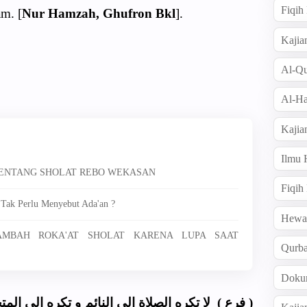
Fiqi
m. [
Nur Hamzah, Ghufron Bkl
].
Kajia
Al-Qu
Al-Ha
Kajia
Ilmu
 TENTANG SHOLAT REBO WEKASAN
Fiqih
 Tak Perlu Menyebut Ada'an ?
Hew
NAMBAH ROKA'AT SHOLAT KARENA LUPA SAAT
Qurb
Doku
فرع ) لا تكره الصلاة إلى النائم و تكره الي المتح