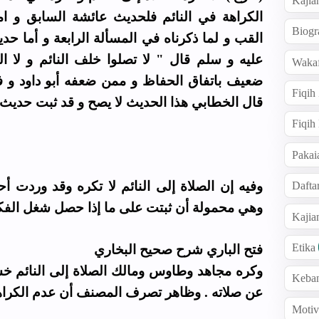
Kajia
الكراهة في النائم فلحديث عائشة السابق و ا
Biogr
القب و لما ذكرناه في المسألة الرابعة و أما حد
عليه و سلم قال " لا تصلوا خلف النائم و لا ا
Wakaf
ضعيف باتفاق الحفاظ و ممن ضعفه أبو داود و
Fiqih
قال الخطابي هذا الحديث لا يصح و قد ثبت حديث
Fiqih
Pakai
وفيه إن الصلاة إلى النائم لا تكره وقد وردت 
Dafta
وهي محمولة أن ثبتت على ما إذا حصل شغل الفكر
Kaji
Etika
فتح الباري شرح صحيح البخاري
وكره مجاهد وطاوس ومالك الصلاة إلى النائم خش
Keba
عن صلاته . وظاهر تصرف المصنف أن عدم الكرا
Motiv