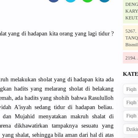
DENG
KARYA
KEUT
5267
lat yang di hadapan kita orang yang lagi tidur ?
TANQI
Bismil
2194
KATE
ruh melakukan sholat yang di hadapan kita ada
ngkan hadits yang melarang sholat di belakang
Fiqih
 lemah, ada hadits yang shohih bahwa Rasululloh
Fiqih
yidah A'isyah sedang tidur di hadapan beliau.
dan Mujahid menyatakan makruh shalat di
Fiqih
arena dikhawatirkan tampaknya sesuatu yang
Dziki
ng shalat, sehingga bila aman dari hal di atas