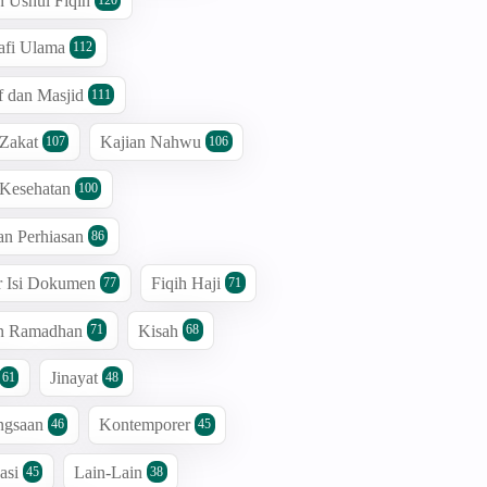
n Ushul Fiqih
afi Ulama
112
 dan Masjid
111
 Zakat
Kajian Nahwu
107
106
 Kesehatan
100
an Perhiasan
86
r Isi Dokumen
Fiqih Haji
77
71
an Ramadhan
Kisah
71
68
Jinayat
61
48
ngsaan
Kontemporer
46
45
asi
Lain-Lain
45
38