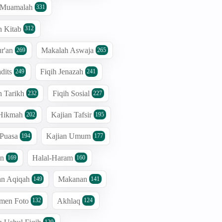
h Muamalah
331
n Kitab
312
r'an
Makalah Aswaja
269
265
dits
Fiqih Jenazah
249
241
n Tarikh
Fiqih Sosial
232
227
 Hikmah
Kajian Tafsir
202
195
 Puasa
Kajian Umum
194
177
an
Halal-Haram
169
160
an Aqiqah
Makanan
149
141
men Foto
Akhlaq
132
124
120