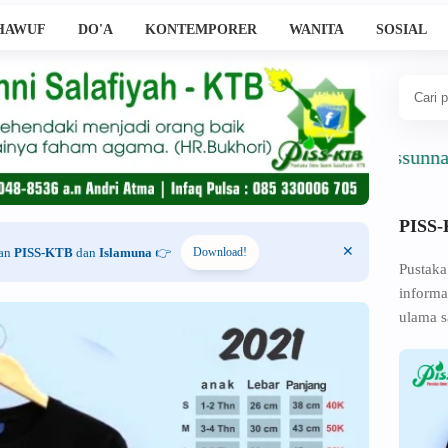
HAWUF
DO'A
KONTEMPORER
WANITA
SOSIAL
Ahlussunnah Wal 
PISS
han
PISS-KTB
dan
Islamuna
👉
Download!
Pustaka
informa
ulama s