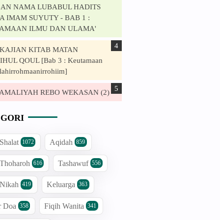
AN NAMA LUBABUL HADITS
 IMAM SUYUTY - BAB 1 :
AMAAN ILMU DAN ULAMA'
. KAJIAN KITAB MATAN
HUL QOUL [Bab 3 : Keutamaan
lahirrohmaanirrohiim]
. AMALIYAH REBO WEKASAN (2)
GORI
 Shalat
Aqidah
1072
859
 Thoharoh
Tashawuf
616
556
 Nikah
Keluarga
419
363
r Doa
Fiqih Wanita
358
341