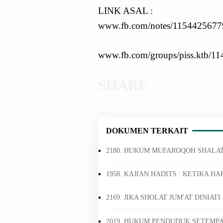
LINK ASAL :
www.fb.com/notes/115442567
www.fb.com/groups/piss.ktb/1
DOKUMEN TERKAIT
2180. HUKUM MUFAROQOH SHALAT
1958. KAJIAN HADITS : KETIKA H
2169. JIKA SHOLAT JUM'AT DINIA
2019. HUKUM PENDUDUK SETEMPA