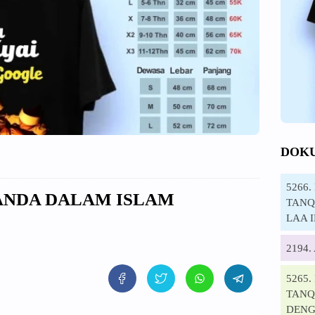
DOK
5266
ANDA DALAM ISLAM
TANQI
LAA 
2194
5265
TANQ
DENG