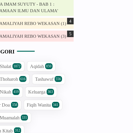
 IMAM SUYUTY - BAB 1 :
AMAAN ILMU DAN ULAMA'
. AMALIYAH REBO WEKASAN (1)
. AMALIYAH REBO WEKASAN (3)
GORI
 Shalat
Aqidah
1072
859
 Thoharoh
Tashawuf
616
556
 Nikah
Keluarga
419
363
r Doa
Fiqih Wanita
358
341
h Muamalah
331
n Kitab
312