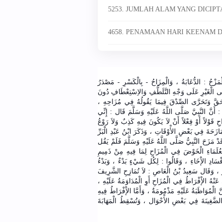
5253. JUMLAH ALAM YANG DICIP
4658. PENAMAAN HARI KEENAM D
مَزْحُ : الدُّعَابَةُ ، وَالْمِزَاحُ - بِالْكَسْرِ - مَصْدَرُ
لَى الْغَيْرِ عَلَى وَجْهِ التَّلَطُّفِ وَالاِسْتِعْطَافِ دُونَ
 الْحَقَّ وَتَحَرَّى الصِّدْقَ فِيمَا يَقُولُهُ فِي مُزَاحِهِ ،
َّ النَّبِيَّ صَلَّى اللَّهُ عَلَيْهِ وَسَلَّمَ قَال : إِنِّي
ِ قَوْلاً أَوْ فِعْلاً أَنْ لاَ يَكُونَ فِيهِ كَذِبٌ وَلاَ رَوْعُ
ازَحَةَ فِي بَعْضِ الأْوْقَاتِ ، وَذَكَرَ ابْنُ عَبْدِ الْبَرِّ
 مَزَحَ النَّبِيُّ صَلَّى اللَّهُ عَلَيْهِ وَسَلَّمَ فَلَمْ يَقُل
الْعُلَمَاءِ الْخَوْضَ فِي الْمُزَاحِ لِمَا فِيهِ مِنْ ذَمِيمِ
ْسَادِ الإْخَاءِ ، وَقَالُوا : لِكُل شَيْءٍ بَدْءٌ ، وَبَدْءُ
َّرَّ ، وَقَال سَعِيدُ بْنُ الْعَاصِ : لاَ تُمَازِحِ الشَّرِيفَ
َّ عَنْهُ الإْفْرَاطُ فِي الْمُزَاحِ أَوِ الْمُدَاوَمَةُ عَلَيْهِ ،
نَّ الْمُوَاظَبَةُ عَلَيْهِ مَذْمُومَةٌ ، وَأَمَّا الإْفْرَاطُ فِيهِ
الضَّغِينَةَ فِي بَعْضِ الأْحْوَال ، وَتُسْقِطُ الْمَهَابَةَ