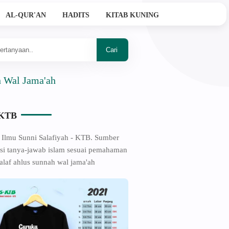
AL-QUR'AN
HADITS
KITAB KUNING
ama'ah
-KTB
 Ilmu Sunni Salafiyah - KTB. Sumber
si tanya-jawab islam sesuai pemahaman
alaf ahlus sunnah wal jama'ah