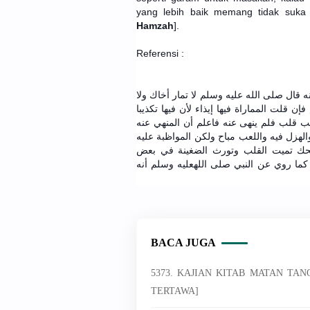
yang lebih baik memang tidak suka 
Hamzah
].
Referensi :
 قال صلى الله عليه وسلم لا تمار أخاك ولا
ن قلت المماراة فيها إيذاء لأن فيها تكذيبا
طيب قلب فلم ينهى عنه فاعلم أن المنهي عنه
والهزل فيه واللعب مباح ولكن المواظبة عليه
ضحك تميت القلب وتورث الضغينة في بعض
م كما روي عن النبي صلى اللهعليه وسلم أنه
BACA JUGA
5373. KAJIAN KITAB MATAN TA
TERTAWA]