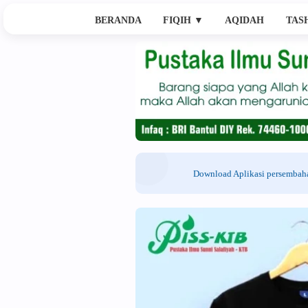
BERANDA
FIQIH
▼
AQIDAH
TAS
Download Aplikasi persemba