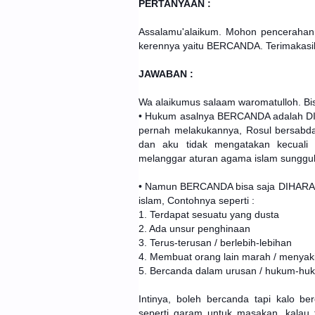
PERTANYAAN :
Assalamu'alaikum. Mohon pencerahan
kerennya yaitu BERCANDA. Terimakasi
JAWABAN :
Wa alaikumus salaam waromatulloh. Bis
• Hukum asalnya BERCANDA adalah DI
pernah melakukannya, Rosul be “إِنِّي لأَمْزَحُ وَلاَ أَقُول إِلاَّ حَقًّا” (sesungguhnya aku becanda
dan aku tidak mengatakan kecuali
melanggar aturan agama islam sungguh 
• Namun BERCANDA bisa saja DIHARAM
islam, Contohnya seperti :
1. Terdapat sesuatu yang dusta
2. Ada unsur penghinaan
3. Terus-terusan / berlebih-lebihan
4. Membuat orang lain marah / menyakit
5. Bercanda dalam urusan / hukum-hu
Intinya, boleh bercanda tapi kalo berc
seperti garam untuk masakan, kalau