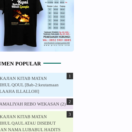
UMEN POPULAR
. KAJIAN KITAB MATAN
HUL QOUL [Bab-2:keutamaan
ILAAHA ILLALLOH]
. AMALIYAH REBO WEKASAN (2)
. KAJIAN KITAB MATAN
IHUL QAUL ATAU DISEBUT
AN NAMA LUBABUL HADITS