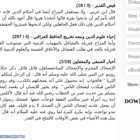
Doku
فيض القدير - (3 / 18)
قال ابن عربي : ولا يستعمل المزاح أيضا في أحكام الدين فإنه 
Ilmu 
الله يأمركم أن تذبحوا بقرة قالوا أتتخذنا هزوا قال أعوذ بالله أ
أحكام الدين فإن ذلك فعل الجاهلين ولكن اذبحوها فستروا الحقيق
Hisab
إحياء علوم الدين ومعه تخريج الحافظ العراقي - (4 / 297)
Favor
وأما المزاح فتزيله بالتشاغل بالمهمات الدينية التي تستوعب ا
فتزيله بالجد في طلب الفضائل والأخلاق الحسنة والعلوم الدينية ال
Pesan
أخبار الحمقى والمغفلين (1/19)
الإضحاك المحرم والإضحاك المباحفصلفإن قائل قائل: ذكر حكا
eBook
رويتم عن النبي صلى الله عليه وسلم أنه قال:: إن الرجل ليتكلم 
الثريا " فالجواب: إنه محمول على أنه يضحكهم بالكذب، وقد روي
Show 
الناس فيكذب ليضحك الناس ". وقد يجوز للإنسان أن يقصد إ
مسلم من حديث عمر بن الخطاب رضي الله عنه أنه قال: لأكلمن 
ابنة زيد امرأة عمر سألتني النفقة فوجأت عنقها. فضحك رسول ال
DOW
أن يجعل عادته إضحاك الناس لأن الضحك لا يذم قليله، فقد ك
تبدو نواجذه، وإنه يكره كثيره لما روي عنه عليه السلام أنه قال:
مثل هذه الأشياء في بعض الأوقات كالملح في القدر.
8038622670/