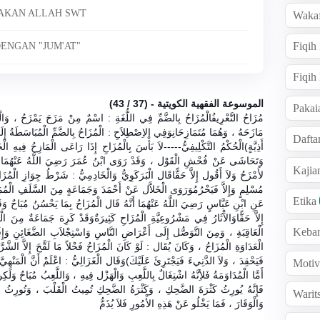
TAKAN ALLAH SWT
Wakaf
Fiqih
ENGAN "JUM'AT"
Fiqih
الموسوعة الفقهية الكويتية - (37 / 43)
Pakai
مُزَاحُ التَّعْرِيفُالْمُزَاحُ بِالضَّمِّ فِي اللُّغَةِ : اسْمٌ مِنْ مَزَحَ يَمْزَحُ ، وَالْ
مَازَحَهُ ، وَهُمَا مُتَمَازِحَانِوَفِي الاِصْطِلاَحِ : الْمُزَاحُ بِالضَّمِّ الْمُبَاسَطَةُ إِ
Dafta
أَذِيَّةٍ)الْحُكْمُ التَّكْلِيفِيُّ-----لاَ بَأْسَ بِالْمُزَاحِ إِذَا رَاعَى الْمَازِحُ فِيهِ
وَتَحَاشَى عَنْ فُحْشِ الْقَوْل ، وَقَدْ رَوَى ابْنُ عُمَرَ رَضِيَ اللَّهُ عَنْهُمَا : أَن
Kaji
لأَمْزَحُ وَلاَ أَقُول إِلاَّ حَقًّاقَال الْبَرَكَوِيُّ وَالْخَادِمِيُّ : شَرْطُ جِوَازِ الْمُزَاح
مُسْلِمٍ وَإِلاَّ فَيَحْرُمُوَرَوَى الْخَلاَّل عَنْ أَحْمَدَ وَجَمَاعَةٍ مِنَ السَّلَفِ الْمُمَ
Etika
عَنِ ابْنِ عَبَّاسٍ رَضِيَ اللَّهُ عَنْهُمَا أَنَّهُ قَال الْمُزَاحُ بِمَا يَحْسُنُ مُبَاحٌ وَقَدْ
إِلاَّ حَقًّاوَالآْثَارُ فِي مَشْرُوعِيَّةِ الْمُزَاحِ كَثِيرَةٌوَقَدْ كَرِهَ جَمَاعَةٌ مِنَ 
Keba
الْعَاقِبَةِ ، وَمِنَ التَّوَصُّل إِلَى أَعْرَاضِ النَّاسِ وَاسْتِجْلاَبِ الضَّغَائِنِ وَإِف
الْعَدَاوَةِ الْمُزَاحُ ، وَكَانَ يُقَال : لَوْ كَانَ الْمُزَاحُ فَحْلاً مَا لَقَّحَ إِلاَّ الش
فَيَحْقِدَ ، وَلاَ الدَّنِيءَ فَيَجْتَرِئَ عَلَيْكَ)وَقَال الْغَزَالِيُّ : اعْلَمْ أَنَّ الْمَنْهِي
Motiv
أَمَّا الْمُدَاوَمَةُ فَلأِنَّهُ اشْتِغَالٌ بِاللَّعِبِ وَالْهَزْل فِيهِ ، وَاللَّعِبُ مُبَاحٌ وَلَكِ
فَإِنَّهُ يُورِثُ كَثْرَةَ الضَّحِكِ ، وَكَثْرَةُ الضَّحِكِ تُمِيتُ الْقَلْبَ ، وَتُورِثُ 
Warit
وَالْوَقَارَ ، فَمَا يَخْلُو عَنْ هَذِهِ الأْمُورِ فَلاَ يُذَمُّ