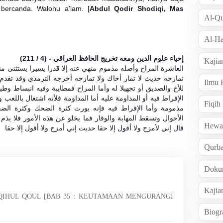
bercanda. Walohu a'lam. [
Abdul Qodir Shodiqi,
Mas
Al-Qu
Al-Ha
إحياء علوم الدين ومعه تخريج الحافظ العراقي - (4 / 211)
Kajia
العاشرة المزاح وأصله مذموم منهي عنه إلا قدرا يسيرا يستثنى منه
تمازحه حديث لا تمار أخاك ولا تمازحه أخرجه الترمذي وقد تقدم فإ
Ilmu
للأخ والصديق أو تجهيلا له وأما المزاح فمطايبة وفيه انبساط و
الإفراط فيه أو المداومة عليه أما المداومة فلأنه اشتغال باللعب 
Fiqih
مذمومة وأما الإفراط فيه فإنه يورث كثرة الضحك وكثرة ال
الأحوال وتسقط المهابة والوقار فما يخلو عن هذه الأمور فلا يذ
Hew
قال إني لأمزح ولا أقول إلا حقا حديث إني أمزح ولا أقول إلا حقا
Qurb
Doku
Kajia
NQIHUL QOUL [BAB 35 : KEUTAMAAN MENGURANGI
Biogr