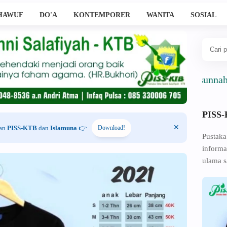
HAWUF
DO'A
KONTEMPORER
WANITA
SOSIAL
Ahlussunnah Wal J
PISS
han
PISS-KTB
dan
Islamuna
👉
Download!
Pustaka
informa
ulama s