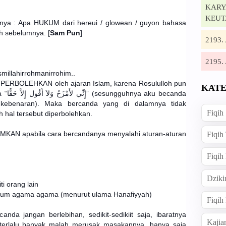
KARYA
KEUT
nya : Apa HUKUM dari hereui / glowean / guyon bahasa
h sebelumnya. [
S
am Pun
]
2193
2195
millahirrohmanirrohim..
PERBOLEHKAN oleh ajaran Islam, karena Rosululloh pun
KATE
rsabda
 kebenaran). Maka bercanda yang di dalamnya tidak
Fiqih
hal tersebut diperbolehkan.
KAN apabila cara bercandanya menyalahi aturan-aturan
Fiqih
Fiqih
Dziki
i orang lain
kum agama agama (menurut ulama Hanafiyyah)
Fiqi
anda jangan berlebihan, sedikit-sedikiit saja, ibaratnya
Kajia
 terlalu banyak malah merusak masakannya, hanya saja