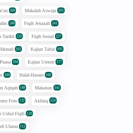
r'an
Makalah Aswaja
269
265
dits
Fiqih Jenazah
249
241
n Tarikh
Fiqih Sosial
232
227
 Hikmah
Kajian Tafsir
202
195
 Puasa
Kajian Umum
194
177
an
Halal-Haram
169
160
an Aqiqah
Makanan
149
141
men Foto
Akhlaq
132
124
n Ushul Fiqih
120
afi Ulama
112