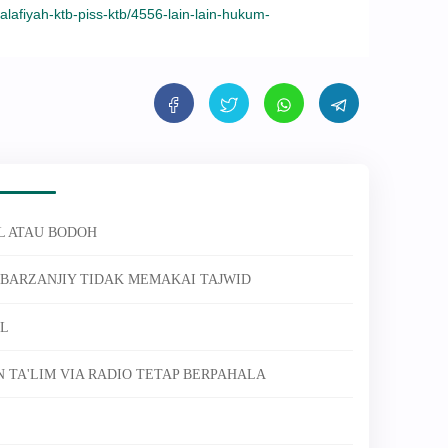
lafiyah-ktb-piss-ktb/4556-lain-lain-hukum-
HL ATAU BODOH
-BARZANJIY TIDAK MEMAKAI TAJWID
AL
N TA'LIM VIA RADIO TETAP BERPAHALA