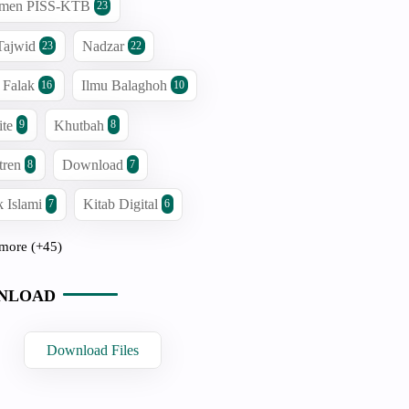
men PISS-KTB
23
Tajwid
Nadzar
23
22
 Falak
Ilmu Balaghoh
16
10
ite
Khutbah
9
8
tren
Download
8
7
 Islami
Kitab Digital
7
6
more (+45)
NLOAD
Download Files