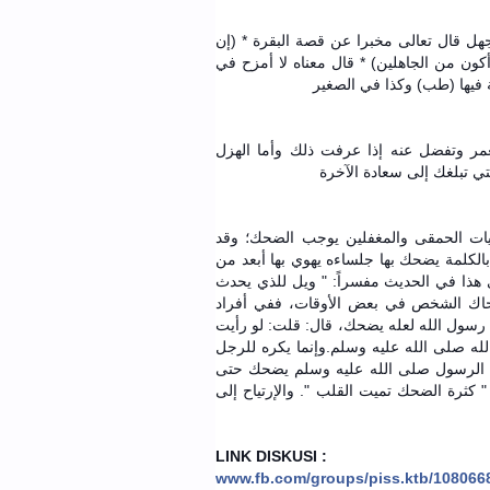
جهل قال تعالى مخبرا عن قصة البقرة * (إن
ن أكون من الجاهلين) * قال معناه لا أمزح في
ة فيها (طب) وكذا في الصغير
لعمر وتفضل عنه إذا عرفت ذلك وأما الهزل
تي تبلغك إلى سعادة الآخرة
يات الحمقى والمغفلين يوجب الضحك؛ وقد
بالكلمة يضحك بها جلساءه يهوي بها أبعد من
 هذا في الحديث مفسراً: " ويل للذي يحدث
ضحاك الشخص في بعض الأوقات، ففي أفراد
رسول الله لعله يضحك، قال: قلت: لو رأيت
له صلى الله عليه وسلم.وإنما يكره للرجل
ان الرسول صلى الله عليه وسلم يضحك حتى
 " كثرة الضحك تميت القلب ". والإرتياح إلى
LINK DISKUSI :
www.fb.com/groups/piss.ktb/108066