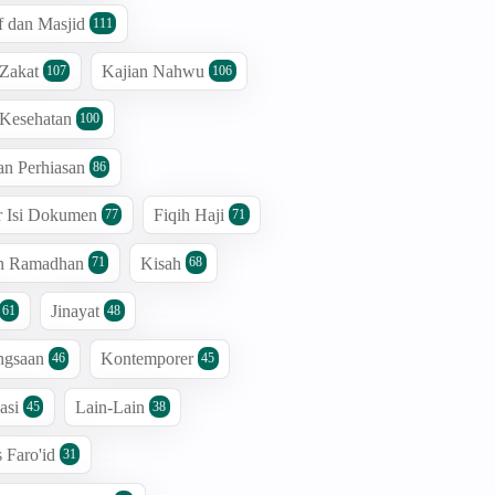
 dan Masjid
111
 Zakat
Kajian Nahwu
107
106
 Kesehatan
100
an Perhiasan
86
r Isi Dokumen
Fiqih Haji
77
71
an Ramadhan
Kisah
71
68
Jinayat
61
48
ngsaan
Kontemporer
46
45
asi
Lain-Lain
45
38
s Faro'id
31