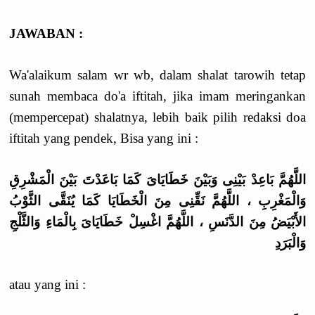
JAWABAN :
Wa'alaikum salam wr wb, dalam shalat tarowih tetap
sunah membaca do'a iftitah, jika imam meringankan
(mempercepat) shalatnya, lebih baik pilih redaksi doa
iftitah yang pendek, Bisa yang ini :
اللَّهُمَّ بَاعِدْ بَيْنِى وَبَيْنَ خَطَايَاىَ كَمَا بَاعَدْتَ بَيْنَ الْمَشْرِقِ
وَالْمَغْرِبِ ، اللَّهُمَّ نَقِّنِى مِنَ الْخَطَايَا كَمَا يُنَقَّى الثَّوْبُ
الأَبْيَضُ مِنَ الدَّنَسِ ، اللَّهُمَّ اغْسِلْ خَطَايَاىَ بِالْمَاءِ وَالثَّلْجِ
وَالْبَرَدِ
atau yang ini :