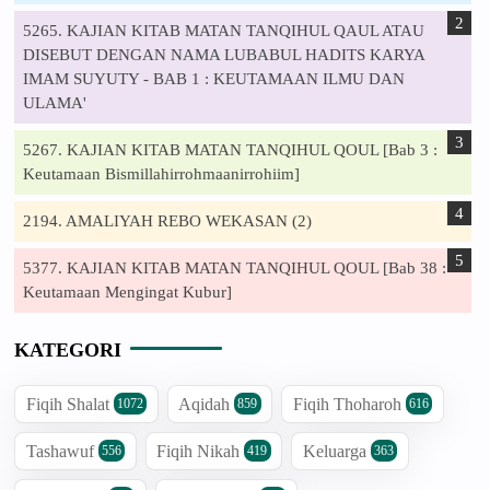
5265. KAJIAN KITAB MATAN TANQIHUL QAUL ATAU
DISEBUT DENGAN NAMA LUBABUL HADITS KARYA
IMAM SUYUTY - BAB 1 : KEUTAMAAN ILMU DAN
ULAMA'
5267. KAJIAN KITAB MATAN TANQIHUL QOUL [Bab 3 :
Keutamaan Bismillahirrohmaanirrohiim]
2194. AMALIYAH REBO WEKASAN (2)
5377. KAJIAN KITAB MATAN TANQIHUL QOUL [Bab 38 :
Keutamaan Mengingat Kubur]
KATEGORI
Fiqih Shalat
Aqidah
Fiqih Thoharoh
1072
859
616
Tashawuf
Fiqih Nikah
Keluarga
556
419
363