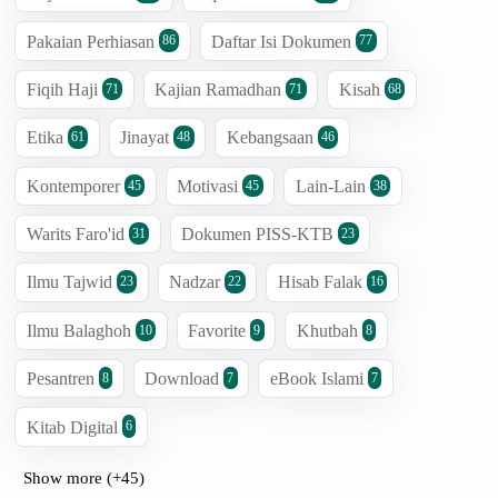
Pakaian Perhiasan
Daftar Isi Dokumen
86
77
Fiqih Haji
Kajian Ramadhan
Kisah
71
71
68
Etika
Jinayat
Kebangsaan
61
48
46
Kontemporer
Motivasi
Lain-Lain
45
45
38
Warits Faro'id
Dokumen PISS-KTB
31
23
Ilmu Tajwid
Nadzar
Hisab Falak
23
22
16
Ilmu Balaghoh
Favorite
Khutbah
10
9
8
Pesantren
Download
eBook Islami
8
7
7
Kitab Digital
6
Show more (+45)