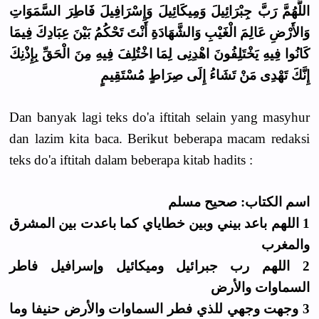
اللَّهُمَّ رَبَّ جِبْرَائِيلَ وَمِيكَائِيلَ وَإِسْرَافِيلَ فَاطِرَ السَّمَوَاتِ
وَالأَرْضِ عَالِمَ الْغَيْبِ وَالشَّهَادَةِ أَنْتَ تَحْكُمُ بَيْنَ عِبَادِكَ فِيمَا
كَانُوا فِيهِ يَخْتَلِفُونَ اهْدِنِى لِمَا اخْتُلِفَ فِيهِ مِنَ الْحَقِّ بِإِذْنِكَ
إِنَّكَ تَهْدِى مَنْ تَشَاءُ إِلَى صِرَاطٍ مُسْتَقِيمٍ
Dan banyak lagi teks do'a iftitah selain yang masyhur
dan lazim kita baca. Berikut beberapa macam redaksi
teks do'a iftitah dalam beberapa kitab hadits :
اسم الكتاب: صحيح مسلم
1 اللهم باعد بيني وبين خطاياي كما باعدت بين المشرق
والمغرب
2 اللهم رب جبرائيل وميكائيل وإسرافيل فاطر
السماوات والأرض
3 وجهت وجهي للذي فطر السماوات والأرض حنيفا وما