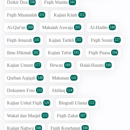
Dzikir Doa
Fiqih Wanita
358
341
Fiqih Muamalah
Kajian Kitab
331
312
Al-Qur'an
Makalah Aswaja
Al-Hadits
269
265
249
Fiqih Jenazah
Kajian Tarikh
Fiqih Sosial
241
232
227
Ilmu Hikmah
Kajian Tafsir
Fiqih Puasa
202
195
194
Kajian Umum
Hewan
Halal-Haram
177
169
160
Qurban Aqiqah
Makanan
149
141
Dokumen Foto
Akhlaq
132
124
Kajian Ushul Fiqih
Biografi Ulama
120
112
Wakaf dan Masjid
Fiqih Zakat
111
107
Kajian Nahwu
Fiqih Kesehatan
106
100