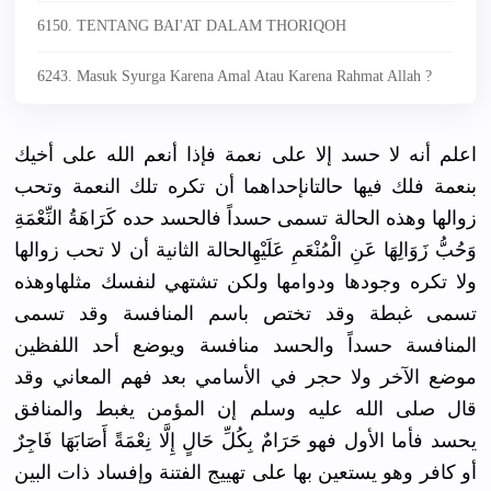
6150. TENTANG BAI'AT DALAM THORIQOH
6243. Masuk Syurga Karena Amal Atau Karena Rahmat Allah ?
اعلم أنه لا حسد إلا على نعمة فإذا أنعم الله على أخيك
بنعمة فلك فيها حالتانإحداهما أن تكره تلك النعمة وتحب
زوالها وهذه الحالة تسمى حسداً فالحسد حده كَرَاهَةُ النِّعْمَةِ
وَحُبُّ زَوَالِهَا عَنِ الْمُنْعَمِ عَلَيْهِالحالة الثانية أن لا تحب زوالها
ولا تكره وجودها ودوامها ولكن تشتهي لنفسك مثلهاوهذه
تسمى غبطة وقد تختص باسم المنافسة وقد تسمى
المنافسة حسداً والحسد منافسة ويوضع أحد اللفظين
موضع الآخر ولا حجر في الأسامي بعد فهم المعاني وقد
قال صلى الله عليه وسلم إن المؤمن يغبط والمنافق
يحسد فأما الأول فهو حَرَامٌ بِكُلِّ حَالٍ إِلَّا نِعْمَةً أَصَابَهَا فَاجِرٌ
أو كافر وهو يستعين بها على تهييج الفتنة وإفساد ذات البين