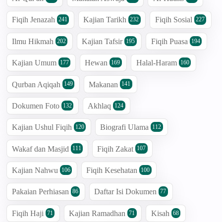
Fiqih Jenazah
Kajian Tarikh
Fiqih Sosial
241
232
227
Ilmu Hikmah
Kajian Tafsir
Fiqih Puasa
202
195
194
Kajian Umum
Hewan
Halal-Haram
177
169
160
Qurban Aqiqah
Makanan
149
141
Dokumen Foto
Akhlaq
132
124
Kajian Ushul Fiqih
Biografi Ulama
120
112
Wakaf dan Masjid
Fiqih Zakat
111
107
Kajian Nahwu
Fiqih Kesehatan
106
100
Pakaian Perhiasan
Daftar Isi Dokumen
86
77
Fiqih Haji
Kajian Ramadhan
Kisah
71
71
68