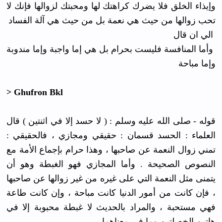
وإيذاء الخلق فلا يضرك كراهتك لها ومحبتك لزوالها فإنك لا
تحب زوالها من حيث هي نعمة بل من حيث هي آلة الفساد
الي ان قال
وأما المنافسة فليست بحرام بل هي إما واجبة وإما مندوبة
وإما مباحة
> Ghufron Bkl
قوله - صلى الله عليه وسلم : ( لا حسد إلا في اثنتين ) قال
العلماء : الحسد قسمان : حقيقي ومجازي ، فالحقيقي :
تمني زوال النعمة عن صاحبها ، وهذا حرام بإجماع الأمة مع
النصوص الصحيحة . وأما المجازي فهو الغبطة وهو أن
يتمنى مثل النعمة التي على غيره من غير زوالها عن صاحبها
، فإن كانت من أمور الدنيا كانت مباحة ، وإن كانت طاعة
فهي مستحبة ، والمراد بالحديث لا غبطة محبوبة إلا في
هاتين الخصلتين وما في معناهما .