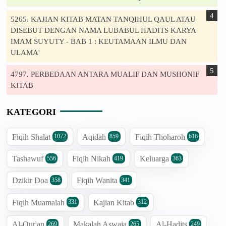
5265. KAJIAN KITAB MATAN TANQIHUL QAUL ATAU
DISEBUT DENGAN NAMA LUBABUL HADITS KARYA
IMAM SUYUTY - BAB 1 : KEUTAMAAN ILMU DAN
ULAMA'
4797. PERBEDAAN ANTARA MUALIF DAN MUSHONIF
KITAB
KATEGORI
Fiqih Shalat
Aqidah
Fiqih Thoharoh
1072
859
616
Tashawuf
Fiqih Nikah
Keluarga
556
419
363
Dzikir Doa
Fiqih Wanita
358
341
Fiqih Muamalah
Kajian Kitab
331
312
Al-Qur'an
Makalah Aswaja
Al-Hadits
269
265
249