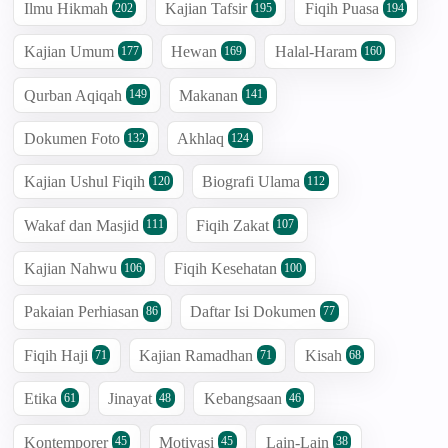
Ilmu Hikmah
Kajian Tafsir
Fiqih Puasa
202
195
194
Kajian Umum
Hewan
Halal-Haram
177
169
160
Qurban Aqiqah
Makanan
149
141
Dokumen Foto
Akhlaq
132
124
Kajian Ushul Fiqih
Biografi Ulama
120
112
Wakaf dan Masjid
Fiqih Zakat
111
107
Kajian Nahwu
Fiqih Kesehatan
106
100
Pakaian Perhiasan
Daftar Isi Dokumen
86
77
Fiqih Haji
Kajian Ramadhan
Kisah
71
71
68
Etika
Jinayat
Kebangsaan
61
48
46
Kontemporer
Motivasi
Lain-Lain
45
45
38