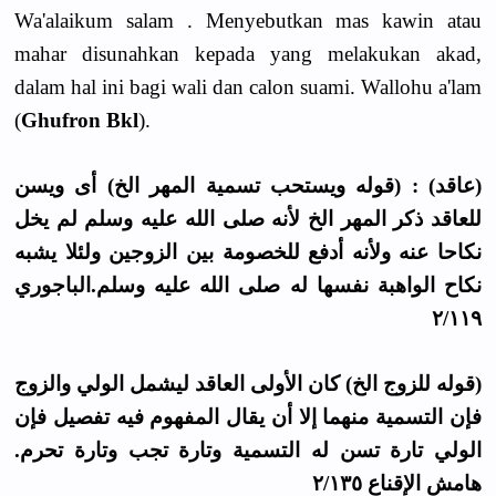
Wa'alaikum salam . Menyebutkan mas kawin atau
mahar disunahkan kepada yang melakukan akad,
dalam hal ini bagi wali dan calon suami. Wallohu a'lam
(
Ghufron Bkl
).
(عاقد) : (قوله ويستحب تسمية المهر الخ) أى ويسن
للعاقد ذكر المهر الخ لأنه صلى الله عليه وسلم لم يخل
نكاحا عنه ولأنه أدفع للخصومة بين الزوجين ولئلا يشبه
نكاح الواهبة نفسها له صلى الله عليه وسلم.الباجوري
٢/١١٩
(قوله للزوج الخ) كان الأولى العاقد ليشمل الولي والزوج
فإن التسمية منهما إلا أن يقال المفهوم فيه تفصيل فإن
الولي تارة تسن له التسمية وتارة تجب وتارة تحرم.
هامش الإقناع ٢/١٣٥