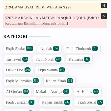
2194. AMALIYAH REBO WEKASAN (2)
5267. KAJIAN KITAB MATAN TANQIHUL QOUL [Bab 3 :
Keutamaan Bismillahirrohmaanirrohiim]
KATEGORI
Fiqih Shalat
Aqidah
Fiqih Thoharoh
1072
859
616
Tashawuf
Fiqih Nikah
Keluarga
556
419
363
Dzikir Doa
Fiqih Wanita
358
341
Fiqih Muamalah
Kajian Kitab
331
312
Al-Qur'an
Makalah Aswaja
Al-Hadits
269
265
249
Fiqih Jenazah
Kajian Tarikh
Fiqih Sosial
241
232
227