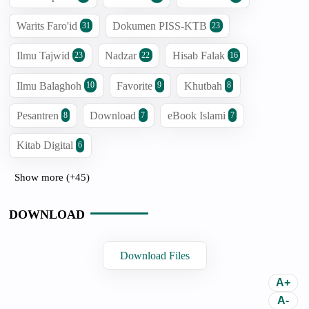
Warits Faro'id
Dokumen PISS-KTB
31
23
Ilmu Tajwid
Nadzar
Hisab Falak
23
22
16
Ilmu Balaghoh
Favorite
Khutbah
10
9
8
Pesantren
Download
eBook Islami
8
7
7
Kitab Digital
6
Show more (+45)
DOWNLOAD
Download Files