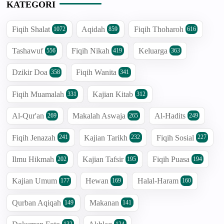
KATEGORI
Fiqih Shalat
Aqidah
Fiqih Thoharoh
1072
859
616
Tashawuf
Fiqih Nikah
Keluarga
556
419
363
Dzikir Doa
Fiqih Wanita
358
341
Fiqih Muamalah
Kajian Kitab
331
312
Al-Qur'an
Makalah Aswaja
Al-Hadits
269
265
249
Fiqih Jenazah
Kajian Tarikh
Fiqih Sosial
241
232
227
Ilmu Hikmah
Kajian Tafsir
Fiqih Puasa
202
195
194
Kajian Umum
Hewan
Halal-Haram
177
169
160
Qurban Aqiqah
Makanan
149
141