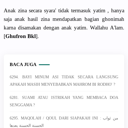
Anak zina secara syara' tidak termasuk yatim , hanya
saja anak hasil zina mendapatkan bagian ghonimah
karna disamakan dengan anak yatim. Wallahu A'lam.
[
Ghufron Bkl
].
BACA JUGA
6294. BAYI MINUM ASI TIDAK SECARA LANGSUNG
APAKAH MASIH MENYEBABKAN MAHROM BI RODHO' ?
6281. SUAMI ATAU ISTRIKAH YANG MEMBACA DOA
SENGGAMA ?
6295. MAQOLAH / QOUL DARI SIAPAKAH INI : من ثواب
الحسنة الحسنة بعدها