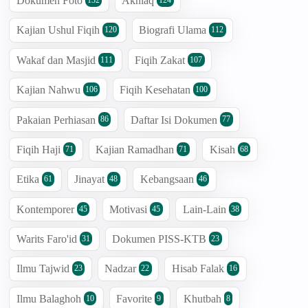
Dokumen Foto
Akhlaq
132
124
Kajian Ushul Fiqih
Biografi Ulama
120
112
Wakaf dan Masjid
Fiqih Zakat
111
107
Kajian Nahwu
Fiqih Kesehatan
106
100
Pakaian Perhiasan
Daftar Isi Dokumen
86
77
Fiqih Haji
Kajian Ramadhan
Kisah
71
71
68
Etika
Jinayat
Kebangsaan
61
48
46
Kontemporer
Motivasi
Lain-Lain
45
45
38
Warits Faro'id
Dokumen PISS-KTB
31
23
Ilmu Tajwid
Nadzar
Hisab Falak
23
22
16
Ilmu Balaghoh
Favorite
Khutbah
10
9
8