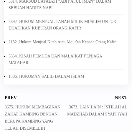
5314. MAKSUD LAFADZH “ADH’AFUL IMAN” DALAM
SEBUAH HADITS NABI
3892. HUKUM MENJUAL TANAH MILIK MUSLIM UNTUK
DIJADIKAN KUBURAN ORANG KAFIR
2132. Hukum Menjual Kitab Atau Alqur'an Kepada Orang Kafir
5364. KISAH PEMUDA DAN MALAIKAT PENJAGA
MATAHARI
1386. HUKUMAN SALIB DALAM ISLAM
PREV
NEXT
3675. HUKUM MEMBAGIKAN
3673. LAIN LAIN : ISTILAH AL
ZAKAT KAMBING DENGAN
MADZHAB DALAM SYAFI'IYAH
BERUPA KAMBING YANG
TELAH DISEMBELIH