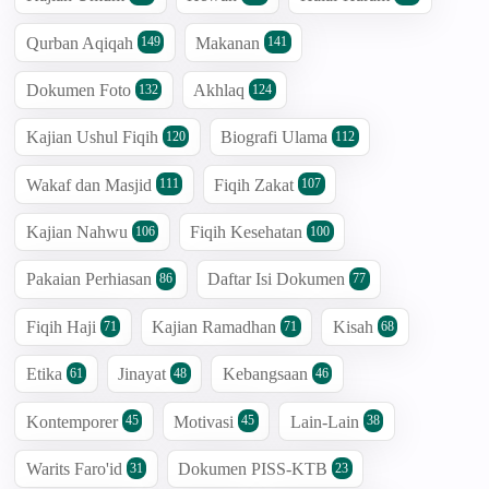
Qurban Aqiqah
Makanan
149
141
Dokumen Foto
Akhlaq
132
124
Kajian Ushul Fiqih
Biografi Ulama
120
112
Wakaf dan Masjid
Fiqih Zakat
111
107
Kajian Nahwu
Fiqih Kesehatan
106
100
Pakaian Perhiasan
Daftar Isi Dokumen
86
77
Fiqih Haji
Kajian Ramadhan
Kisah
71
71
68
Etika
Jinayat
Kebangsaan
61
48
46
Kontemporer
Motivasi
Lain-Lain
45
45
38
Warits Faro'id
Dokumen PISS-KTB
31
23