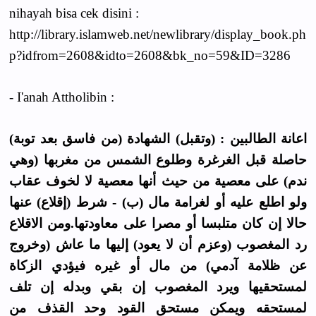
nihayah bisa cek disini :
http://library.islamweb.net/newlibrary/display_book.ph
p?idfrom=2608&idto=2608&bk_no=59&ID=3286
- I'anah Attholibin :
اعانة الطالبين : (وتقبل) الشهادة (من فاسق بعد توبة)
حاصلة قبل الغرغرة وطلوع الشمس من مغربها (وهي
ندم) على معصية من حيث أنها معصية لا لخوف عقاب
ولو اطلع عليه أو لغرامة مال (ب) - شرط (إقلاع) عنها
حالا إن كان متلبسا أو مصرا على معاودتها.ومن الاقلاع
رد المغصوب (وعزم أن لا يعود) إليها ما عاش (وخروج
عن ظلامة آدمي) من مال أو غيره فيؤدي الزكاة
لمستحقيها ويرد المغصوب إن بقي وبدله إن تلف
لمستحقه ويمكن مستحق القود وحد القذف من