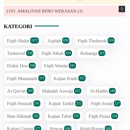
2195. AMALIYAH REBO WEKASAN (3)
KATEGORI
Fiqih Shalat
Aqidah
Fiqih Thoharoh
1072
859
616
Tashawuf
Fiqih Nikah
Keluarga
556
419
363
Dzikir Doa
Fiqih Wanita
358
341
Fiqih Muamalah
Kajian Kitab
331
312
Al-Qur'an
Makalah Aswaja
Al-Hadits
269
265
249
Fiqih Jenazah
Kajian Tarikh
Fiqih Sosial
241
232
227
Ilmu Hikmah
Kajian Tafsir
Fiqih Puasa
202
195
194
Kajian Umum
Hewan
Halal-Haram
177
169
160