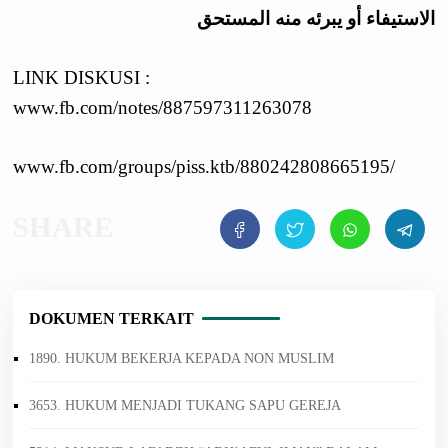
الاستيفاء أو يبرئه منه المستحق
LINK DISKUSI :
www.fb.com/notes/887597311263078
www.fb.com/groups/piss.ktb/880242808665195/
DOKUMEN TERKAIT
1890. HUKUM BEKERJA KEPADA NON MUSLIM
3653. HUKUM MENJADI TUKANG SAPU GEREJA