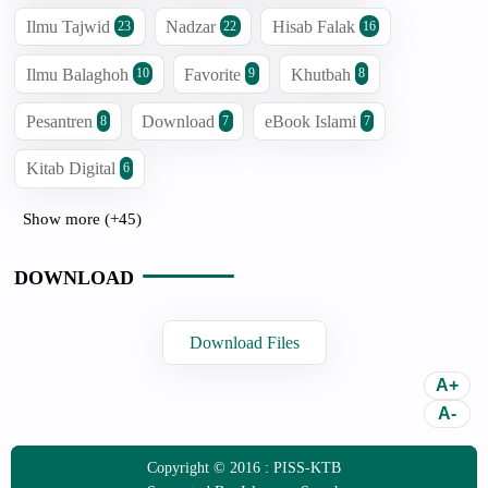
Ilmu Tajwid
Nadzar
Hisab Falak
23
22
16
Ilmu Balaghoh
Favorite
Khutbah
10
9
8
Pesantren
Download
eBook Islami
8
7
7
Kitab Digital
6
Show more (+45)
DOWNLOAD
Download Files
Copyright © 2016 :
PISS-KTB