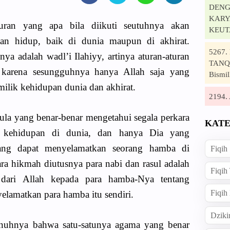
DENG
KARYA
uran yang apa bila diikuti seutuhnya akan
KEUT
an hidup, baik di dunia maupun di akhirat.
5267
a adalah wadl’i Ilahiyy, artinya aturan-aturan
TANQI
, karena sesungguhnya hanya Allah saja yang
Bismil
ilik kehidupan dunia dan akhirat.
2194
la yang benar-benar mengetahui segala perkara
KATE
 kehidupan di dunia, dan hanya Dia yang
yang dapat menyelamatkan seorang hamba di
Fiqih
tara hikmah diutusnya para nabi dan rasul adalah
Fiqih
ari Allah kepada para hamba-Nya tentang
Fiqih
elamatkan para hamba itu sendiri.
Dziki
nuhnya bahwa satu-satunya agama yang benar