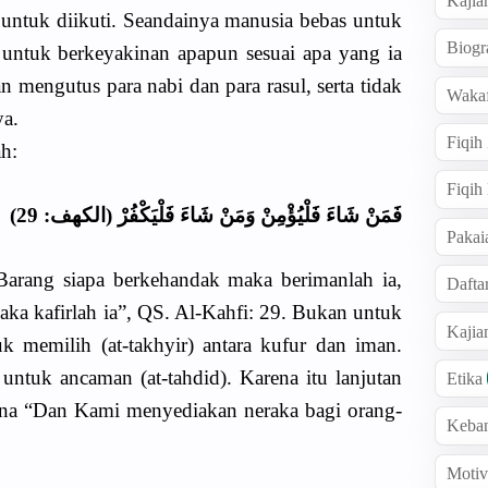
Kajia
untuk diikuti. Seandainya manusia bebas untuk
Biogr
s untuk berkeyakinan apapun sesuai apa yang ia
n mengutus para nabi dan para rasul, serta tidak
Wakaf
ya.
Fiqih
h:
Fiqih
فَمَنْ شَاءَ فَلْيُؤْمِنْ وَمَنْ شَاءَ فَلْيَكْفُرْ (الكهف: 29)
Pakai
Barang siapa berkehandak maka berimanlah ia,
Dafta
ka kafirlah ia”, QS. Al-Kahfi: 29. Bukan untuk
Kaji
k memilih (at-takhyir) antara kufur dan iman.
h untuk ancaman (at-tahdid). Karena itu lanjutan
Etika
akna “Dan Kami menyediakan neraka bagi orang-
Keba
Motiv