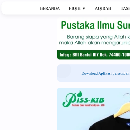
BERANDA
FIQIH
▼
AQIDAH
TAS
Download Aplikasi persemba