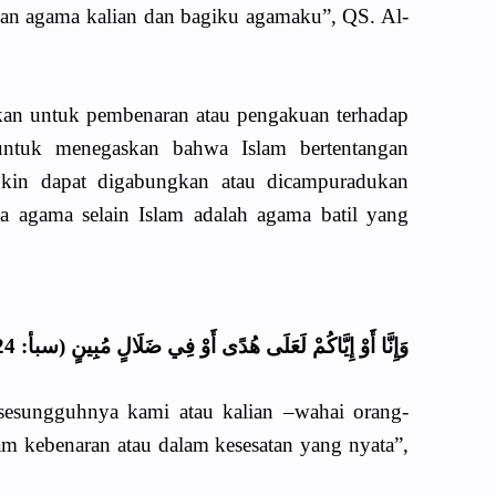
lian agama kalian dan bagiku agamaku”, QS. Al-
ukan untuk pembenaran atau pengakuan terhadap
untuk menegaskan bahwa Islam bertentangan
gkin dapat digabungkan atau dicampuradukan
ua agama selain Islam adalah agama batil yang
وَإِنَّا أَوْ إِيَّاكُمْ لَعَلَى هُدًى أَوْ فِي ضَلَالٍ مُبِينٍ (سبأ: 24)
sesungguhnya kami atau kalian –wahai orang-
am kebenaran atau dalam kesesatan yang nyata”,