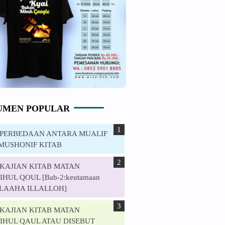
UMEN POPULAR
. PERBEDAAN ANTARA MUALIF
MUSHONIF KITAB
. KAJIAN KITAB MATAN
HUL QOUL [Bab-2:keutamaan
ILAAHA ILLALLOH]
. KAJIAN KITAB MATAN
IHUL QAUL ATAU DISEBUT