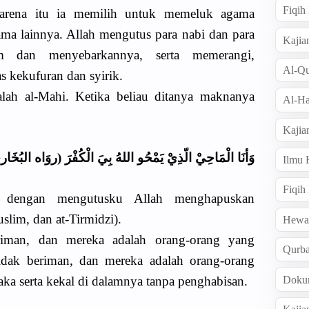
Fiqi
arena itu ia memilih untuk memeluk agama
ama lainnya. Allah mengutus para nabi dan para
Kajia
 dan menyebarkannya, serta memerangi,
Al-Qu
 kekufuran dan syirik.
dalah al-Mahi. Ketika beliau ditanya maknanya
Al-Ha
Kajia
وَأنَا الْمَاحِيْ الّذِيْ يَمْحُو اللهُ بِيَ الْكُفْرَ (روَاه )
Ilmu
Fiqih
 dengan mengutusku Allah menghapuskan
slim, dan at-Tirmidzi).
Hew
iman, dan mereka adalah orang-orang yang
Qurb
tidak beriman, dan mereka adalah orang-orang
Doku
ka serta kekal di dalamnya tanpa penghabisan.