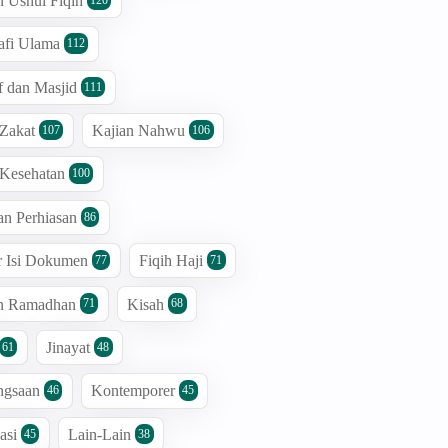
n Ushul Fiqih
afi Ulama
112
 dan Masjid
111
 Zakat
Kajian Nahwu
107
106
 Kesehatan
100
an Perhiasan
86
r Isi Dokumen
Fiqih Haji
77
71
an Ramadhan
Kisah
71
68
Jinayat
61
48
ngsaan
Kontemporer
46
45
asi
Lain-Lain
45
38