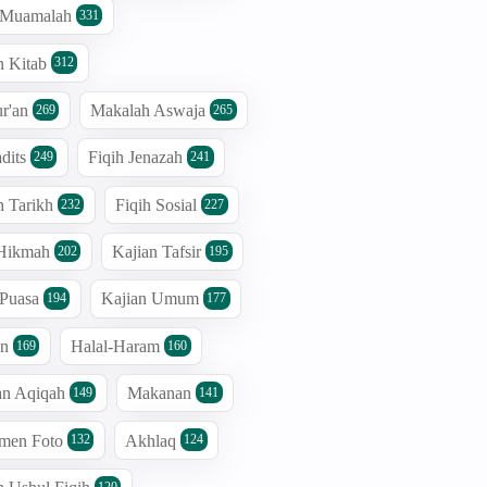
h Muamalah
331
n Kitab
312
r'an
Makalah Aswaja
269
265
dits
Fiqih Jenazah
249
241
n Tarikh
Fiqih Sosial
232
227
 Hikmah
Kajian Tafsir
202
195
 Puasa
Kajian Umum
194
177
an
Halal-Haram
169
160
an Aqiqah
Makanan
149
141
men Foto
Akhlaq
132
124
120