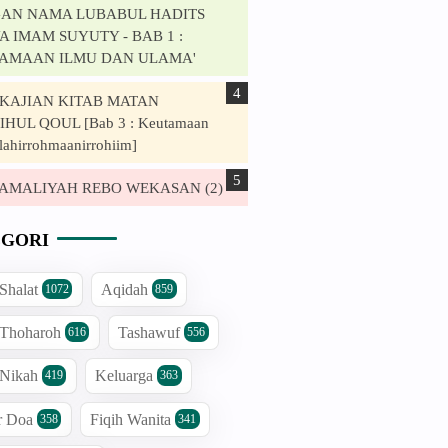
AN NAMA LUBABUL HADITS
 IMAM SUYUTY - BAB 1 :
AMAAN ILMU DAN ULAMA'
. KAJIAN KITAB MATAN
HUL QOUL [Bab 3 : Keutamaan
lahirrohmaanirrohiim]
. AMALIYAH REBO WEKASAN (2)
GORI
 Shalat
Aqidah
1072
859
 Thoharoh
Tashawuf
616
556
 Nikah
Keluarga
419
363
r Doa
Fiqih Wanita
358
341