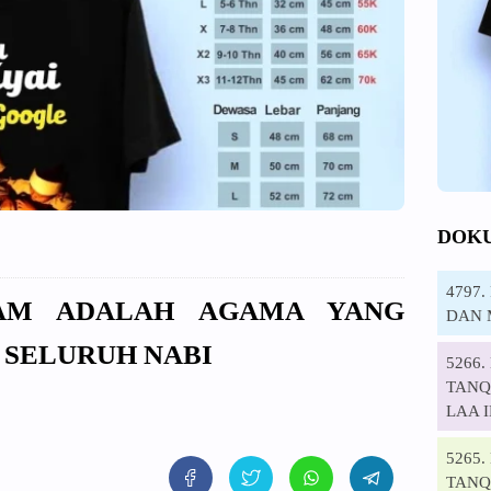
DOK
4797
LAM ADALAH AGAMA YANG
DAN 
 SELURUH NABI
5266
TANQI
LAA 
5265
TANQ