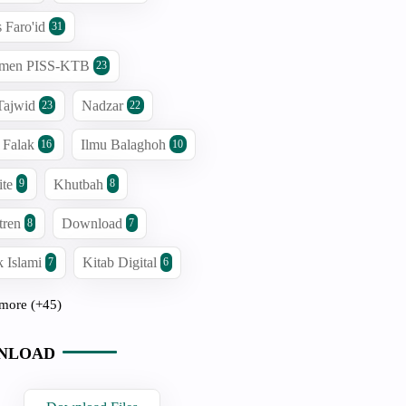
s Faro'id
31
men PISS-KTB
23
Tajwid
Nadzar
23
22
 Falak
Ilmu Balaghoh
16
10
ite
Khutbah
9
8
tren
Download
8
7
 Islami
Kitab Digital
7
6
more (+45)
NLOAD