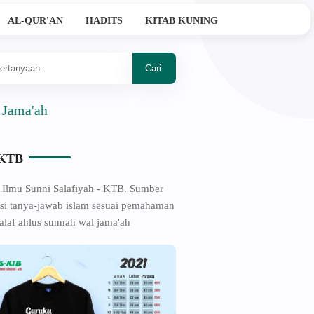
AL-QUR'AN
HADITS
KITAB KUNING
ah
-KTB
 Ilmu Sunni Salafiyah - KTB. Sumber
si tanya-jawab islam sesuai pemahaman
alaf ahlus sunnah wal jama'ah