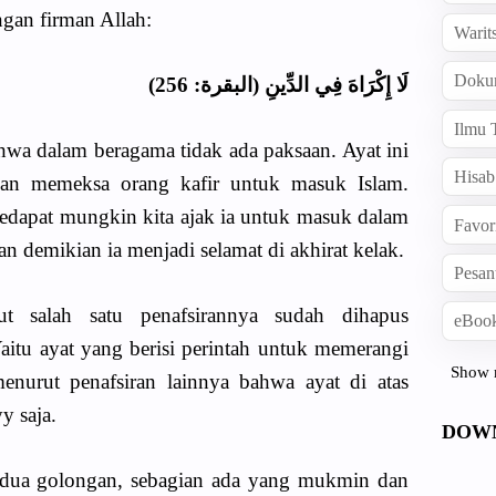
gan firman Allah:
Warit
Doku
لَا إِكْرَاهَ فِي الدِّينِ (البقرة: 256)
Ilmu 
hwa dalam beragama tidak ada paksaan. Ayat ini
Hisab
gan memeksa orang kafir untuk masuk Islam.
sedapat mungkin kita ajak ia untuk masuk dalam
Favor
n demikian ia menjadi selamat di akhirat kelak.
Pesan
t salah satu penafsirannya sudah dihapus
eBook
Yaitu ayat yang berisi perintah untuk memerangi
Show 
menurut penafsiran lainnya bahwa ayat di atas
y saja.
DOW
 dua golongan, sebagian ada yang mukmin dan