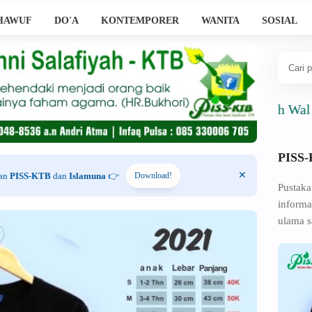
HAWUF
DO'A
KONTEMPORER
WANITA
SOSIAL
Ahlussunnah Wal Jama'
PISS
han
PISS-KTB
dan
Islamuna
👉
Download!
Pustaka
informa
ulama s