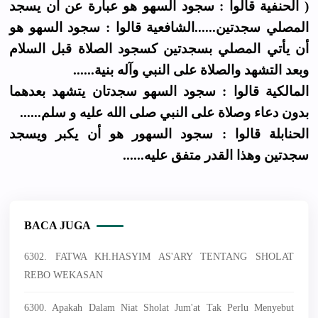
( الحنفية قالوا : سجود السهو هو عبارة عن أن يسجد
المصلي سجدتين......الشافعية قالوا : سجود السهو هو
أن يأتي المصلي بسجدتين كسجود الصلاة قبل السلام
وبعد التشهد والصلاة على النبي وآله بنية......
المالكية قالوا : سجود السهو سجدتان يتشهد بعدهما
بدون دعاء وصلاة على النبي صلى الله عليه و سلم......
الحنابلة قالوا : سجود السهور هو أن يكبر ويسجد
سجدتين وهذا القدر متفق عليه......
BACA JUGA
6302. FATWA KH.HASYIM AS'ARY TENTANG SHOLAT
REBO WEKASAN
6300. Apakah Dalam Niat Sholat Jum'at Tak Perlu Menyebut