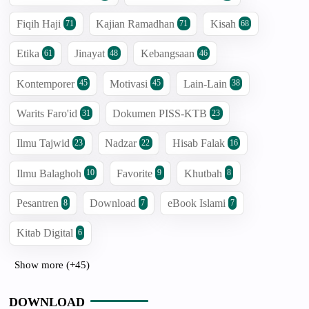
Fiqih Haji
Kajian Ramadhan
Kisah
71
71
68
Etika
Jinayat
Kebangsaan
61
48
46
Kontemporer
Motivasi
Lain-Lain
45
45
38
Warits Faro'id
Dokumen PISS-KTB
31
23
Ilmu Tajwid
Nadzar
Hisab Falak
23
22
16
Ilmu Balaghoh
Favorite
Khutbah
10
9
8
Pesantren
Download
eBook Islami
8
7
7
Kitab Digital
6
Show more (+45)
DOWNLOAD