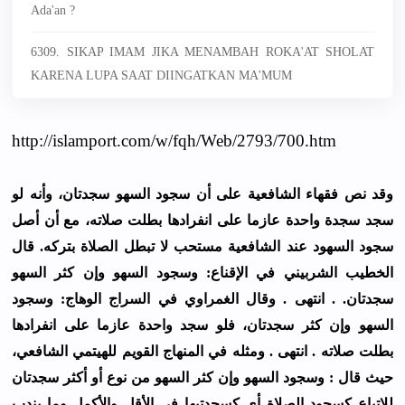
Ada'an ?
6309. SIKAP IMAM JIKA MENAMBAH ROKA'AT SHOLAT
KARENA LUPA SAAT DIINGATKAN MA'MUM
http://islamport.com/w/fqh/Web/2793/700.htm
ﻭﻗﺪ ﻧﺺ ﻓﻘﻬﺎﺀ ﺍﻟﺸﺎﻓﻌﻴﺔ ﻋﻠﻰ ﺃﻥ ﺳﺠﻮﺩ ﺍﻟﺴﻬﻮ ﺳﺠﺪﺗﺎﻥ، ﻭﺃﻧﻪ ﻟﻮ
ﺳﺠﺪ ﺳﺠﺪﺓ ﻭﺍﺣﺪﺓ ﻋﺎﺯﻣﺎ ﻋﻠﻰ ﺍﻧﻔﺮﺍﺩﻫﺎ ﺑﻄﻠﺖ ﺻﻼﺗﻪ، ﻣﻊ ﺃﻥ ﺃﺻﻞ
ﺳﺠﻮﺩ ﺍﻟﺴﻬﻮﺩ ﻋﻨﺪ ﺍﻟﺸﺎﻓﻌﻴﺔ ﻣﺴﺘﺤﺐ ﻻ ﺗﺒﻄﻞ ﺍﻟﺼﻼﺓ ﺑﺘﺮﻛﻪ. ﻗﺎﻝ
ﺍﻟﺨﻄﻴﺐ ﺍﻟﺸﺮﺑﻴﻨﻲ ﻓﻲ ﺍﻹﻗﻨﺎﻉ: ﻭﺳﺠﻮﺩ ﺍﻟﺴﻬﻮ ﻭﺇﻥ ﻛﺜﺮ ﺍﻟﺴﻬﻮ
ﺳﺠﺪﺗﺎﻥ. . ﺍﻧﺘﻬﻰ . ﻭﻗﺎﻝ ﺍﻟﻐﻤﺮﺍﻭﻱ ﻓﻲ ﺍﻟﺴﺮﺍﺝ ﺍﻟﻮﻫﺎﺝ: ﻭﺳﺠﻮﺩ
ﺍﻟﺴﻬﻮ ﻭﺇﻥ ﻛﺜﺮ ﺳﺠﺪﺗﺎﻥ، ﻓﻠﻮ ﺳﺠﺪ ﻭﺍﺣﺪﺓ ﻋﺎﺯﻣﺎ ﻋﻠﻰ ﺍﻧﻔﺮﺍﺩﻫﺎ
ﺑﻄﻠﺖ ﺻﻼﺗﻪ . ﺍﻧﺘﻬﻰ . ﻭﻣﺜﻠﻪ ﻓﻲ ﺍﻟﻤﻨﻬﺎﺝ ﺍﻟﻘﻮﻳﻢ ﻟﻠﻬﻴﺘﻤﻲ ﺍﻟﺸﺎﻓﻌﻲ،
ﺣﻴﺚ ﻗﺎﻝ : ﻭﺳﺠﻮﺩ ﺍﻟﺴﻬﻮ ﻭﺇﻥ ﻛﺜﺮ ﺍﻟﺴﻬﻮ ﻣﻦ ﻧﻮﻉ ﺃﻭ ﺃﻛﺜﺮ ﺳﺠﺪﺗﺎﻥ
ﻟﻼﺗﺒﺎﻉ ﻛﺴﺠﻮﺩ ﺍﻟﺼﻼﺓ ﺃﻱ ﻛﺴﺠﺪﺗﻴﻬﺎ ﻓﻲ ﺍﻷﻗﻞ ﻭﺍﻷﻛﻤﻞ ﻭﻣﺎ ﻳﻨﺪﺏ