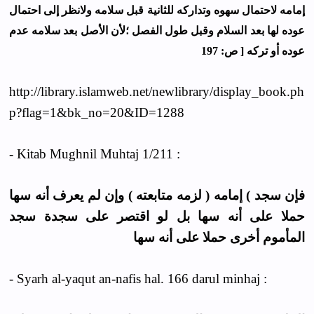
ﺇﻣﺎﻣﻪ ﻻﺣﺘﻤﺎﻝ ﺳﻬﻮﻩ ﻭﺗﺪﺍﺭﻛﻪ ﻟﻠﺜﺎﻧﻴﺔ ﻗﺒﻞ ﺳﻼﻣﻪ ﻭﻻﻧﻈﺮ ﺇﻟﻰ ﺍﺣﺘﻤﺎﻝ
ﻋﻮﺩﻩ ﻟﻬﺎ ﺑﻌﺪ ﺍﻟﺴﻼﻡ ﻭﻗﺒﻞ ﻃﻮﻝ ﺍﻟﻔﺼﻞ ؛ﻷﻥ ﺍﻷﺻﻞ ﺑﻌﺪ ﺳﻼﻣﻪ ﻋﺪﻡ
ﻋﻮﺩﻩ ﺃﻭ ﺗﺮﻛﻪ [ ﺹ: 197
http://library.islamweb.net/newlibrary/display_book.ph
p?flag=1&bk_no=20&ID=1288
- Kitab Mughnil Muhtaj 1/211 :
فإن سجد ) إمامه ( لزمه متابعته ) وإن لم يعرف أنه سها
حملا على أنه سها بل لو اقتصر على سجدة سجد
المأموم أخرى حملا على أنه سها
- Syarh al-yaqut an-nafis hal. 166 darul minhaj :