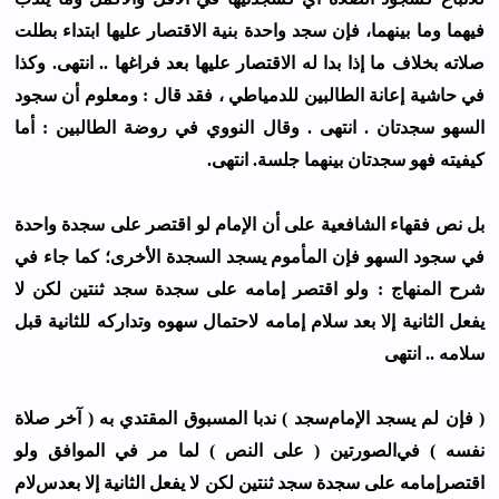
ﻓﻴﻬﻤﺎ ﻭﻣﺎ ﺑﻴﻨﻬﻤﺎ، ﻓﺈﻥ ﺳﺠﺪ ﻭﺍﺣﺪﺓ ﺑﻨﻴﺔ ﺍﻻﻗﺘﺼﺎﺭ ﻋﻠﻴﻬﺎ ﺍﺑﺘﺪﺍﺀ ﺑﻄﻠﺖ
ﺻﻼﺗﻪ ﺑﺨﻼﻑ ﻣﺎ ﺇﺫﺍ ﺑﺪﺍ ﻟﻪ ﺍﻻﻗﺘﺼﺎﺭ ﻋﻠﻴﻬﺎ ﺑﻌﺪ ﻓﺮﺍﻏﻬﺎ .. ﺍﻧﺘﻬﻰ. ﻭﻛﺬﺍ
ﻓﻲ ﺣﺎﺷﻴﺔ ﺇﻋﺎﻧﺔ ﺍﻟﻄﺎﻟﺒﻴﻦ ﻟﻠﺪﻣﻴﺎﻃﻲ ، ﻓﻘﺪ ﻗﺎﻝ : ﻭﻣﻌﻠﻮﻡ ﺃﻥ ﺳﺠﻮﺩ
ﺍﻟﺴﻬﻮ ﺳﺠﺪﺗﺎﻥ . ﺍﻧﺘﻬﻰ . ﻭﻗﺎﻝ ﺍﻟﻨﻮﻭﻱ ﻓﻲ ﺭﻭﺿﺔ ﺍﻟﻄﺎﻟﺒﻴﻦ : ﺃﻣﺎ
ﻛﻴﻔﻴﺘﻪ ﻓﻬﻮ ﺳﺠﺪﺗﺎﻥ ﺑﻴﻨﻬﻤﺎ ﺟﻠﺴﺔ. ﺍﻧﺘﻬﻰ.
ﺑﻞ ﻧﺺ ﻓﻘﻬﺎﺀ ﺍﻟﺸﺎﻓﻌﻴﺔ ﻋﻠﻰ ﺃﻥ ﺍﻹﻣﺎﻡ ﻟﻮ ﺍﻗﺘﺼﺮ ﻋﻠﻰ ﺳﺠﺪﺓ ﻭﺍﺣﺪﺓ
ﻓﻲ ﺳﺠﻮﺩ ﺍﻟﺴﻬﻮ ﻓﺈﻥ ﺍﻟﻤﺄﻣﻮﻡ ﻳﺴﺠﺪ ﺍﻟﺴﺠﺪﺓ ﺍﻷﺧﺮﻯ؛ ﻛﻤﺎ ﺟﺎﺀ ﻓﻲ
ﺷﺮﺡ ﺍﻟﻤﻨﻬﺎﺝ : ﻭﻟﻮ ﺍﻗﺘﺼﺮ ﺇﻣﺎﻣﻪ ﻋﻠﻰ ﺳﺠﺪﺓ ﺳﺠﺪ ﺛﻨﺘﻴﻦ ﻟﻜﻦ ﻻ
ﻳﻔﻌﻞ ﺍﻟﺜﺎﻧﻴﺔ ﺇﻻ ﺑﻌﺪ ﺳﻼﻡ ﺇﻣﺎﻣﻪ ﻻﺣﺘﻤﺎﻝ ﺳﻬﻮﻩ ﻭﺗﺪﺍﺭﻛﻪ ﻟﻠﺜﺎﻧﻴﺔ ﻗﺒﻞ
ﺳﻼﻣﻪ .. ﺍﻧﺘﻬﻰ
( ﻓﺈﻥ ﻟﻢ ﻳﺴﺠﺪ ﺍﻹﻣﺎﻡﺳﺠﺪ ) ﻧﺪﺑﺎ ﺍﻟﻤﺴﺒﻮﻕ ﺍﻟﻤﻘﺘﺪﻱ ﺑﻪ ( ﺁﺧﺮ ﺻﻼﺓ
ﻧﻔﺴﻪ ) ﻓﻲﺍﻟﺼﻮﺭﺗﻴﻦ ( ﻋﻠﻰ ﺍﻟﻨﺺ ) ﻟﻤﺎ ﻣﺮ ﻓﻲ ﺍﻟﻤﻮﺍﻓﻖ ﻭﻟﻮ
ﺍﻗﺘﺼﺮﺇﻣﺎﻣﻪ ﻋﻠﻰ ﺳﺠﺪﺓ ﺳﺠﺪ ﺛﻨﺘﻴﻦ ﻟﻜﻦ ﻻ ﻳﻔﻌﻞ ﺍﻟﺜﺎﻧﻴﺔ ﺇﻻ ﺑﻌﺪﺱﻻﻡ