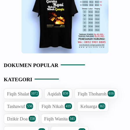
DOKUMEN POPULAR
KATEGORI
Fiqih Shalat
Aqidah
Fiqih Thoharoh
1072
859
616
Tashawuf
Fiqih Nikah
Keluarga
556
419
363
Dzikir Doa
Fiqih Wanita
358
341