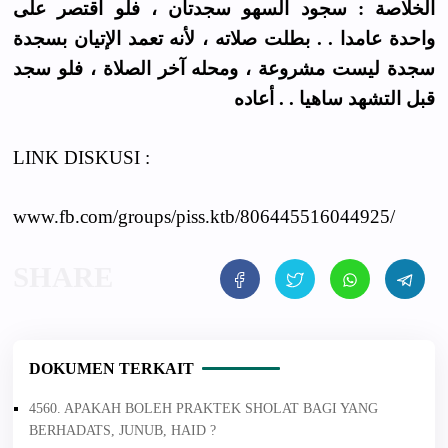
الخلاصة : سجود السهو سجدتان ، فلو اقتصر على
واحدة عامدا . . بطلت صلاته ، لأنه تعمد الإتيان بسجدة
سجدة ليست مشروعة ، ومحله آخر الصلاة ، فلو سجد
قبل التشهد ساهيا . . أعاده
LINK DISKUSI :
www.fb.com/groups/piss.ktb/806445516044925/
DOKUMEN TERKAIT
4560. APAKAH BOLEH PRAKTEK SHOLAT BAGI YANG
BERHADATS, JUNUB, HAID ?