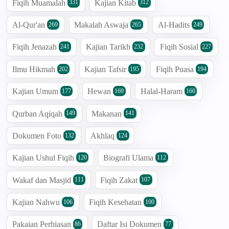
Fiqih Muamalah
Kajian Kitab
331
312
Al-Qur'an
Makalah Aswaja
Al-Hadits
269
265
249
Fiqih Jenazah
Kajian Tarikh
Fiqih Sosial
241
232
227
Ilmu Hikmah
Kajian Tafsir
Fiqih Puasa
202
195
194
Kajian Umum
Hewan
Halal-Haram
177
169
160
Qurban Aqiqah
Makanan
149
141
Dokumen Foto
Akhlaq
132
124
Kajian Ushul Fiqih
Biografi Ulama
120
112
Wakaf dan Masjid
Fiqih Zakat
111
107
Kajian Nahwu
Fiqih Kesehatan
106
100
Pakaian Perhiasan
Daftar Isi Dokumen
86
77