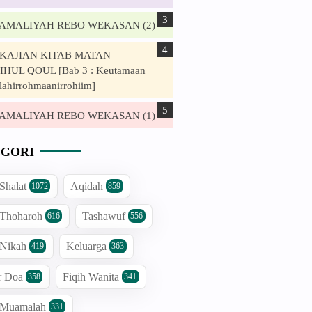
. AMALIYAH REBO WEKASAN (2)
. KAJIAN KITAB MATAN
HUL QOUL [Bab 3 : Keutamaan
lahirrohmaanirrohiim]
. AMALIYAH REBO WEKASAN (1)
GORI
 Shalat
Aqidah
1072
859
 Thoharoh
Tashawuf
616
556
 Nikah
Keluarga
419
363
r Doa
Fiqih Wanita
358
341
h Muamalah
331