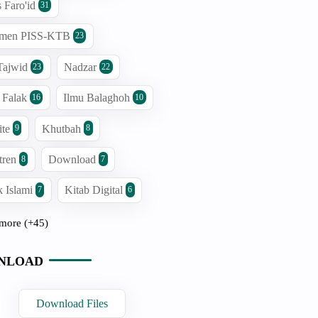
s Faro'id
31
men PISS-KTB
23
Tajwid
Nadzar
23
22
 Falak
Ilmu Balaghoh
16
10
ite
Khutbah
9
8
tren
Download
8
7
 Islami
Kitab Digital
7
6
more (+45)
NLOAD
Download Files