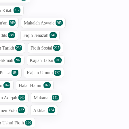
n Kitab
312
r'an
Makalah Aswaja
269
265
dits
Fiqih Jenazah
249
241
n Tarikh
Fiqih Sosial
232
227
 Hikmah
Kajian Tafsir
202
195
 Puasa
Kajian Umum
194
177
an
Halal-Haram
169
160
an Aqiqah
Makanan
149
141
men Foto
Akhlaq
132
124
n Ushul Fiqih
120