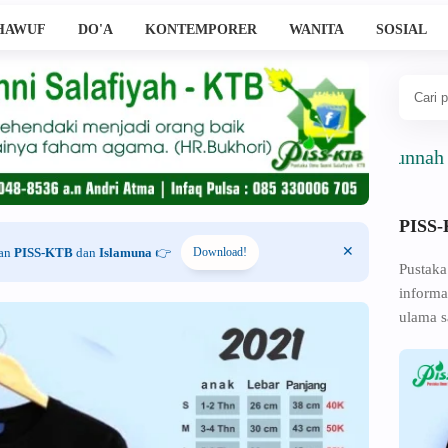
HAWUF
DO'A
KONTEMPORER
WANITA
SOSIAL
Ahlussunnah Wal J
PISS
han
PISS-KTB
dan
Islamuna
👉
Download!
Pustaka
informa
ulama s