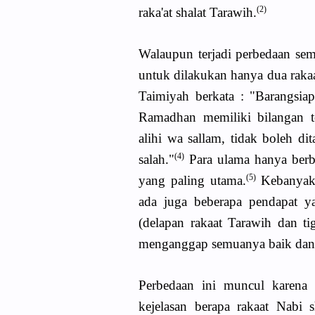
(2)
raka'at shalat Tarawih.
Walaupun terjadi perbedaan sema
untuk dilakukan hanya dua rakaa
Taimiyah berkata : "Barangs
Ramadhan memiliki bilangan te
alihi wa sallam, tidak boleh d
(4)
salah."
Para ulama hanya berb
(5)
yang paling utama.
Kebanyaka
ada juga beberapa pendapat ya
(delapan rakaat Tarawih dan tig
menganggap semuanya baik dan 
Perbedaan ini muncul karena 
kejelasan berapa rakaat Nabi 