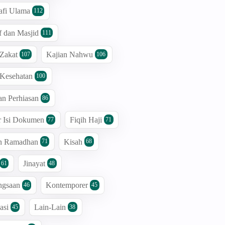
afi Ulama
112
 dan Masjid
111
 Zakat
Kajian Nahwu
107
106
 Kesehatan
100
an Perhiasan
86
r Isi Dokumen
Fiqih Haji
77
71
an Ramadhan
Kisah
71
68
Jinayat
61
48
ngsaan
Kontemporer
46
45
asi
Lain-Lain
45
38