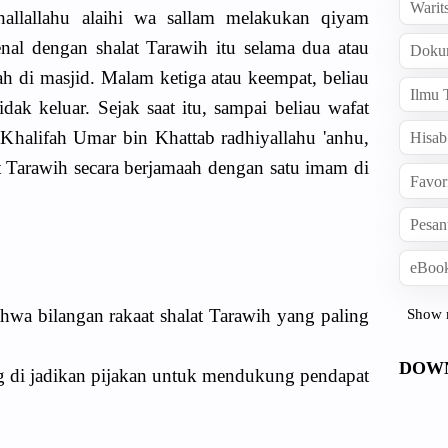
Warit
allallahu alaihi wa sallam melakukan qiyam
l dengan shalat Tarawih itu selama dua atau
Doku
h di masjid. Malam ketiga atau keempat, beliau
Ilmu 
idak keluar. Sejak saat itu, sampai beliau wafat
Khalifah Umar bin Khattab radhiyallahu 'anhu,
Hisab
t Tarawih secara berjamaah dengan satu imam di
Favor
Pesan
eBook
hwa bilangan rakaat shalat Tarawih yang paling
Show 
DOW
yang di jadikan pijakan untuk mendukung pendapat