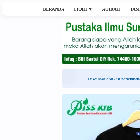
BERANDA
FIQIH
▼
AQIDAH
TAS
Download Aplikasi persemba