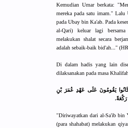
Kemudian Umar berkata: "Men
mereka pada satu imam." Lalu
pada Ubay bin Ka'ab. Pada kes
al-Qari) keluar lagi bersam
melakukan shalat secara berj
adalah sebaik-baik bid'ah..." (H
Di dalam hadis yang lain dise
dilaksanakan pada masa Khalifa
َانُوا يَقُومُونَ عَلَى عَهْدِ عُمَرَ بْنِ
رَكْعَةً
"Diriwayatkan dari al-Sa'ib bin
(para shahabat) melakukan qi