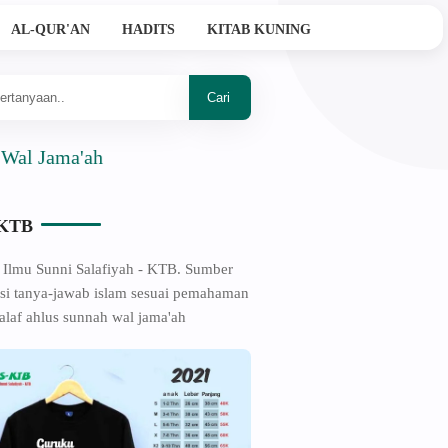
AL-QUR'AN
HADITS
KITAB KUNING
ama'ah
-KTB
 Ilmu Sunni Salafiyah - KTB. Sumber
si tanya-jawab islam sesuai pemahaman
alaf ahlus sunnah wal jama'ah