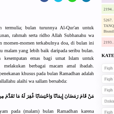
2194
5267
TANQI
 termulia; bulan turunnya Al-Qur'an untuk
Bismil
unan, rahmah serta ridho Allah Subhanahu wa
2193
an momen-momen terkabulnya doa, di bulan ini
uatu malam yang lebih baik daripada seribu bulan.
KATE
kesempatan emas bagi umat Islam untuk
n melakukan berbagai macam amal ibadah.
Fiqih
 penekanan khusus pada bulan Ramadhan adalah
Fiqih
lallahu alaihi wa sallam bersabda:
Fiqih
مَنْ قَامَ رَمَضَانَ إِيمَانًا وَاحْتِسَابًا غُفِرَ لَهُ مَا تَقَدَّمَ مِنْ 
Dziki
qiyam pada (malam) bulan Ramadhan karena
Fiqi