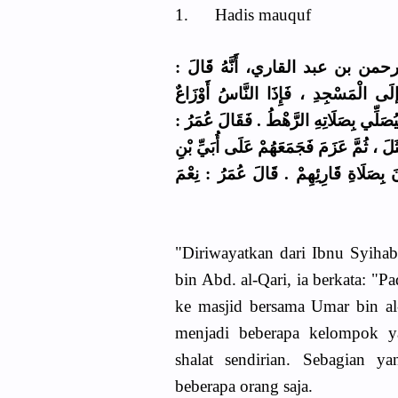
1. Hadis mauquf
ن بن عبد القاري، أَنَّهُ قَالَ
ى الْمَسْجِدِ ، فَإِذَا النَّاسُ أَوْزَاعٌ
َيُصَلِّي بِصَلَاتِهِ الرَّهْطُ . فَقَالَ عُمَرُ
َ ، ثُمَّ عَزَمَ فَجَمَعَهُمْ عَلَى أُبَيِّ بْنِ
 بِصَلَاةِ قَارِئِهِمْ . قَالَ عُمَرُ : نِعْمَ
"Diriwayatkan dari Ibnu Syihab
bin Abd. al-Qari, ia berkata: "
ke masjid bersama Umar bin al
menjadi beberapa kelompok ya
shalat sendirian. Sebagian y
beberapa orang saja.