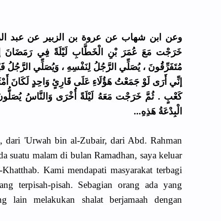
وعن ابن شهاب عن عروة بن الزبير عن عبد الرحم :
خَرَجْت مَعَ عُمَرَ بْنِ الْخَطَّابِ لَيْلَةً فِي رَمَضَانَ إلَ
مُتَفَرِّقُونَ ، يُصَلِّي الرَّجُلُ لِنَفْسِهِ ، وَيُصَلِّي الرَّجُلُ ف :
إنِّي أَرَى لَوْ جَمَعْتُ هَؤُلَاءِ عَلَى قَارِئٍ وَاحِدٍ لَكَانَ أَمْثَل
كَعْبٍ . ثُمَّ خَرَجْت مَعَهُ لَيْلَةً أُخْرَى وَالنَّاسُ يُصَلُّونَ
الْبِدْعَةُ هَذِهِ...
, dari 'Urwah bin al-Zubair, dari Abd. Rahman
Pada suatu malam di bulan Ramadhan, saya keluar
-Khatthab. Kami mendapati masyarakat terbagi
ng terpisah-pisah. Sebagian orang ada yang
ang lain melakukan shalat berjamaah dengan