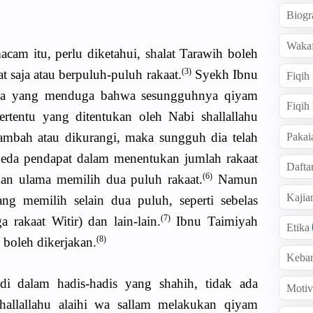
Biogr
Wakaf
cam itu, perlu diketahui, shalat Tarawih boleh
(3)
t saja atau berpuluh-puluh rakaat.
Syekh Ibnu
Fiqih
iapa yang menduga bahwa sesungguhnya qiyam
Fiqih
rtentu yang ditentukan oleh Nabi shallallahu
itambah atau dikurangi, maka sungguh dia telah
Pakai
eda pendapat dalam menentukan jumlah rakaat
Dafta
(6)
n ulama memilih dua puluh rakaat.
Namun
Kaji
ng memilih selain dua puluh, seperti sebelas
(7)
a rakaat Witir) dan lain-lain.
Ibnu Taimiyah
Etika
(8)
boleh dikerjakan.
Keba
di dalam hadis-hadis yang shahih, tidak ada
Motiv
shallallahu alaihi wa sallam melakukan qiyam