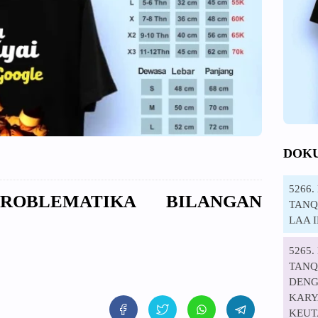
DOK
5266
PROBLEMATIKA BILANGAN
TANQI
LAA 
5265
TANQ
DENG
KARYA
KEUT