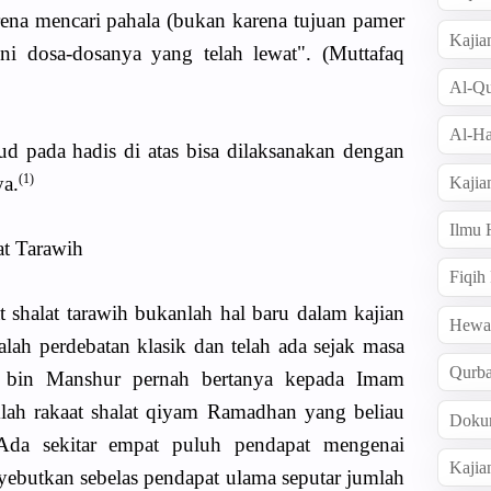
ena mencari pahala (bukan karena tujuan pamer
Kajia
i dosa-dosanya yang telah lewat". (Muttafaq
Al-Qu
Al-Ha
pada hadis di atas bisa dilaksanakan dengan
(1)
ya.
Kajia
Ilmu
at Tarawih
Fiqih
t shalat tarawih bukanlah hal baru dalam kajian
Hew
lah perdebatan klasik dan telah ada sejak masa
Qurb
q bin Manshur pernah bertanya kepada Imam
ah rakaat shalat qiyam Ramadhan yang beliau
Doku
"Ada sekitar empat puluh pendapat mengenai
Kajia
yebutkan sebelas pendapat ulama seputar jumlah