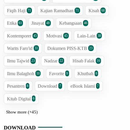
Fiqih Haji
Kajian Ramadhan
Kisah
71
71
68
Etika
Jinayat
Kebangsaan
61
48
46
Kontemporer
Motivasi
Lain-Lain
45
45
38
Warits Faro'id
Dokumen PISS-KTB
31
23
Ilmu Tajwid
Nadzar
Hisab Falak
23
22
16
Ilmu Balaghoh
Favorite
Khutbah
10
9
8
Pesantren
Download
eBook Islami
8
7
7
Kitab Digital
6
Show more (+45)
DOWNLOAD