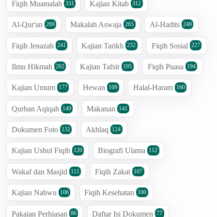
Fiqih Muamalah
Kajian Kitab
331
312
Al-Qur'an
Makalah Aswaja
Al-Hadits
269
265
249
Fiqih Jenazah
Kajian Tarikh
Fiqih Sosial
241
232
227
Ilmu Hikmah
Kajian Tafsir
Fiqih Puasa
202
195
194
Kajian Umum
Hewan
Halal-Haram
177
169
160
Qurban Aqiqah
Makanan
149
141
Dokumen Foto
Akhlaq
132
124
Kajian Ushul Fiqih
Biografi Ulama
120
112
Wakaf dan Masjid
Fiqih Zakat
111
107
Kajian Nahwu
Fiqih Kesehatan
106
100
Pakaian Perhiasan
Daftar Isi Dokumen
86
77