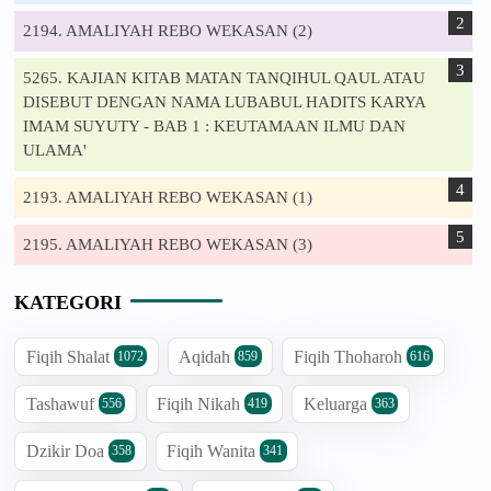
2194. AMALIYAH REBO WEKASAN (2)
5265. KAJIAN KITAB MATAN TANQIHUL QAUL ATAU
DISEBUT DENGAN NAMA LUBABUL HADITS KARYA
IMAM SUYUTY - BAB 1 : KEUTAMAAN ILMU DAN
ULAMA'
2193. AMALIYAH REBO WEKASAN (1)
2195. AMALIYAH REBO WEKASAN (3)
KATEGORI
Fiqih Shalat
Aqidah
Fiqih Thoharoh
1072
859
616
Tashawuf
Fiqih Nikah
Keluarga
556
419
363
Dzikir Doa
Fiqih Wanita
358
341