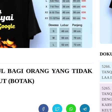
DOK
5266
UL BAGI ORANG YANG TIDAK
TANQI
LAA 
T (BOTAK)
5265
TANQ
DENG
KARYA
KEUT