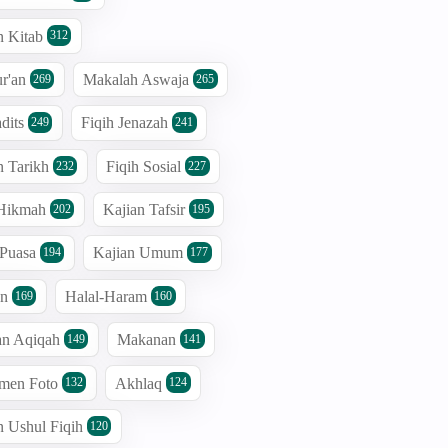
n Kitab
312
r'an
Makalah Aswaja
269
265
dits
Fiqih Jenazah
249
241
n Tarikh
Fiqih Sosial
232
227
 Hikmah
Kajian Tafsir
202
195
 Puasa
Kajian Umum
194
177
an
Halal-Haram
169
160
an Aqiqah
Makanan
149
141
men Foto
Akhlaq
132
124
n Ushul Fiqih
120