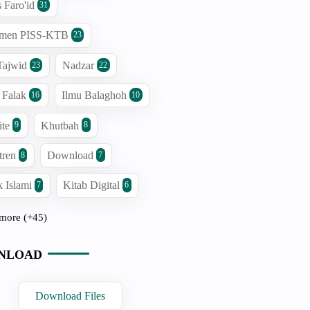
s Faro'id
31
men PISS-KTB
23
Tajwid
Nadzar
23
22
 Falak
Ilmu Balaghoh
16
10
ite
Khutbah
9
8
tren
Download
8
7
 Islami
Kitab Digital
7
6
more (+45)
NLOAD
Download Files