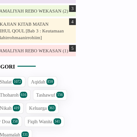
. AMALIYAH REBO WEKASAN (2)
. KAJIAN KITAB MATAN
HUL QOUL [Bab 3 : Keutamaan
lahirrohmaanirrohiim]
. AMALIYAH REBO WEKASAN (1)
GORI
 Shalat
Aqidah
1072
859
 Thoharoh
Tashawuf
616
556
 Nikah
Keluarga
419
363
r Doa
Fiqih Wanita
358
341
h Muamalah
331