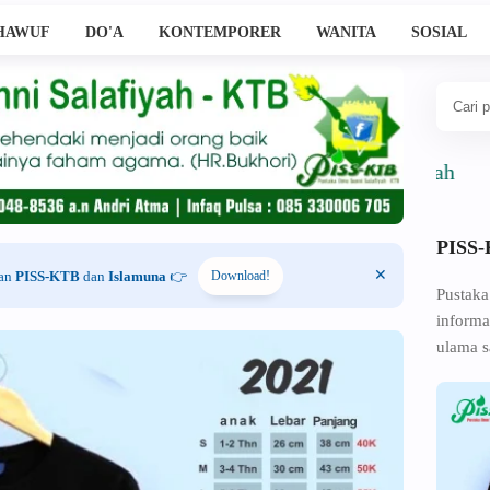
HAWUF
DO'A
KONTEMPORER
WANITA
SOSIAL
PISS
han
PISS-KTB
dan
Islamuna
👉
Download!
Pustaka
informa
ulama s