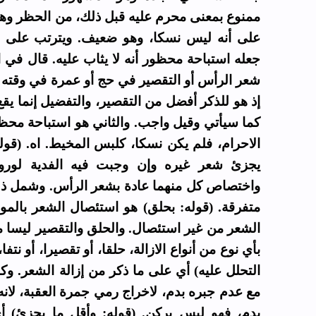
ممنوع بمعنى محرم عليه قبل ذلك، من الحظر وهو 
على أنه ليس نسكا، وهو ضعيف. ويترتب على جع
جعله استباحة محظور أنه لا يثاب عليه. قال في ال
شعر الرأس أو التقصير في حج أو عمرة في وقته،
إذ هو للذكر أفضل من التقصير، والتفضيل إنما يق
كما سيأتي وقيل واجب. والثاني هو استباحة محظور
الاحرام، فلم يكن نسكا، كلبس المخيط. اه. (قو
يجزئ شعر غيره وإن وجبت فيه الفدية لورو،
واختصاص كل منهما عادة بشعر الرأس. وشمل ذلك
متفرقة. (قوله: بحلق) هو استئصال الشعر بالمو
الشعر من غير استئصال. والحلق والتقصير ليسا مت
بأي نوع من أنواع الازالة، حلقا، أو تقصيرا، أو نتفا
التحلل عليه) أي على ما ذكر من إزالة الشعر. وكا
مع عدم جبره بدم، لاخراج رمي جمرة العقبة، لانه
بدم، فهو ليس بركن. (قوله: وأقل ما يجزئ) أي