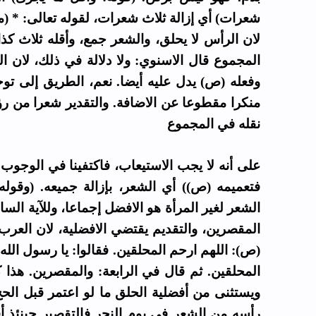
لان الرأس لا يحلق، والشعر جمع، وأقله ثلاث كذ
المجموع قال الاسنوي: ولا دلالة في ذلك، لان ا،
وفعله (ص) يدل عليه أيضا. نعم، الطريق إلى تو
منكرا مقطوعا عن الاضافة. والتقدير شعرا من رؤ
نقله في المجموع
على أنه لا يجب الاستيعاب، فاكتفينا في الوجوب:
فتعميمه (ص)) أي الشعر، بإزالة جميعه. (وقوله
الشعر لغير المرأة هو الافضل إجماعا، وللآية السا
المقصرين، والتقديم يقتضي الافضلية، لان العرب 
ص): اللهم ارحم المحلقين. فقالوا: يا رسول الله:
المحلقين. ثم قال في الرابعة: والمقصرين. هذا ،
ويستثنى من أفضلية الحلق ما لو اعتمر قبل ال
رأسه من الشعر في يوم النحر فالتقصير حينئذ أ)