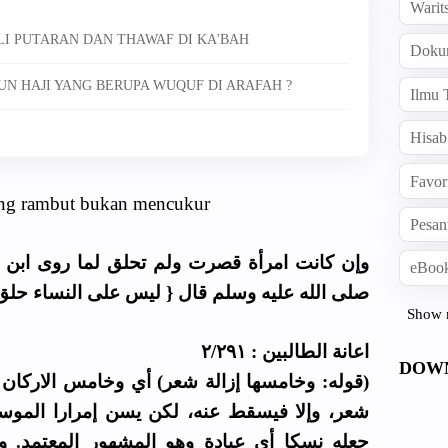
Warit
LI PUTARAN DAN THAWAF DI KA'BAH
Doku
N HAJI YANG BERUPA WUQUF DI ARAFAH ?
Ilmu 
Hisab
Favor
ong rambut bukan mencukur
Pesan
وإن كانت امرأة قصرت ولم تحلق لما روى ابن ع
eBook
صلى الله عليه وسلم قال { ليس على النساء حل }
Show 
اعانة الطالبين : ٢/٢٩١
DOW
قوله: وخامسها إزالة شعر) أي وخامس الاركان إ
شعر، وإلا فيسقط عنه، لكن يسن إمرارا الموس
جعله نسكا أي عبادة وهو المشهور المعتمد. وم