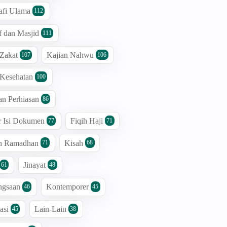
afi Ulama
112
 dan Masjid
111
 Zakat
Kajian Nahwu
107
106
 Kesehatan
100
an Perhiasan
86
r Isi Dokumen
Fiqih Haji
77
71
an Ramadhan
Kisah
71
68
Jinayat
61
48
ngsaan
Kontemporer
46
45
asi
Lain-Lain
45
38