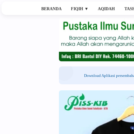
BERANDA
FIQIH
▼
AQIDAH
TAS
Download Aplikasi persemba