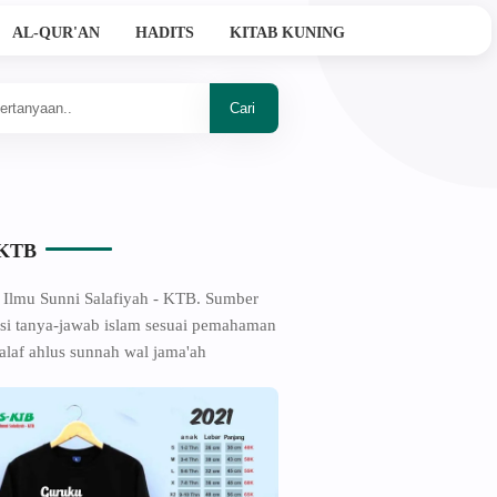
AL-QUR'AN
HADITS
KITAB KUNING
Ahlussunnah Wal Jama'ah
-KTB
 Ilmu Sunni Salafiyah - KTB. Sumber
si tanya-jawab islam sesuai pemahaman
alaf ahlus sunnah wal jama'ah