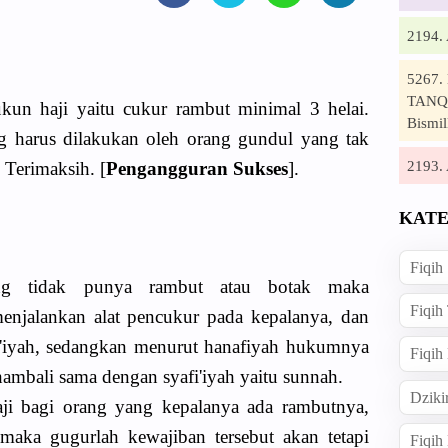
2194
5267
TANQI
ukun haji yaitu cukur rambut minimal 3 helai.
Bismil
ng harus dilakukan oleh orang gundul yang tak
2193
 Terimaksih. [
Pengangguran Sukses
].
KATE
Fiqih
ang tidak punya rambut atau botak maka
Fiqih
njalankan alat pencukur pada kepalanya, dan
fi'iyah, sedangkan menurut hanafiyah hukumnya
Fiqih
ambali sama dengan syafi'iyah yaitu sunnah.
Dziki
i bagi orang yang kepalanya ada rambutnya,
 maka gugurlah kewajiban tersebut akan tetapi
Fiqi