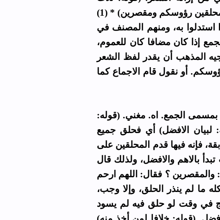
شعرات) أي إزالة ثلاث شعرات، لقوله تعالى: * (محلقين رؤوسكم ومقصرين) * (1)
ا استدلوا به، ومنهم المصنف في
لجمع إذا كان مضافا كان للعموم
جيه المذهب أن يقدر لفظ الشعر
وسكم. أو نقول قام الاجماع كما
 بمسمى الجمع. اه. مغني. (قوله
: لبيان الافضل) أي فحلق جميع
بقة، فإنه فيها قدم المحلقين على
تبدأ بالاهم والافضل، ولذلك قال
( والمقصرين ؟ فقال: اللهم ارحم
كله ما لم ينذر الحلق، وإلا وجب
حج في وقت لو حلق فيه لم يسود
فضل. (قوله: خلافا لمن أخذ منه