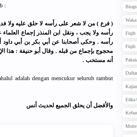
b :
Biogr
Wakaf
فرع ) من لا شعر على رأسه لا حلق عليه ولا فدي
رأسه ولا يجب ، ونقل ابن المنذر إجماع العلماء
Fiqih
رأسه . وحكى أصحابنا عن أبي بكر بن أبي داود أن
Fiqih
محجوج بإجماع من قبله . وقال أبو حنيفة : هذا ال
أنه مستحب .
Pakai
Dafta
 tahalul adalah dengan mencukur seluruh rambut
Kaji
Etika
والأفضل أن يحلق الجميع لحديث أنس
Keba
Motiv