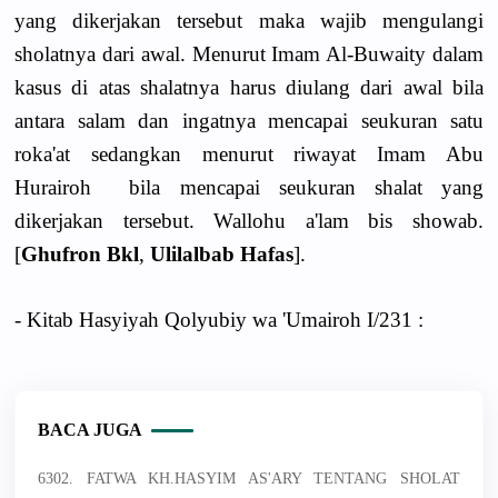
yang dikerjakan tersebut maka wajib mengulangi
sholatnya dari awal. Menurut Imam Al-Buwaity dalam
kasus di atas shalatnya harus diulang dari awal bila
antara salam dan ingatnya mencapai seukuran satu
roka'at sedangkan menurut riwayat Imam Abu
Hurairoh bila mencapai seukuran shalat yang
dikerjakan tersebut. Wallohu a'lam bis showab.
[
Ghufron Bkl
,
Ulilalbab Hafas
].
- Kitab Hasyiyah Qolyubiy wa 'Umairoh I/231 :
BACA JUGA
6302. FATWA KH.HASYIM AS'ARY TENTANG SHOLAT