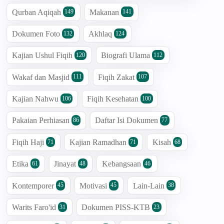
Qurban Aqiqah
Makanan
149
141
Dokumen Foto
Akhlaq
132
124
Kajian Ushul Fiqih
Biografi Ulama
120
112
Wakaf dan Masjid
Fiqih Zakat
111
107
Kajian Nahwu
Fiqih Kesehatan
106
100
Pakaian Perhiasan
Daftar Isi Dokumen
86
77
Fiqih Haji
Kajian Ramadhan
Kisah
71
71
68
Etika
Jinayat
Kebangsaan
61
48
46
Kontemporer
Motivasi
Lain-Lain
45
45
38
Warits Faro'id
Dokumen PISS-KTB
31
23