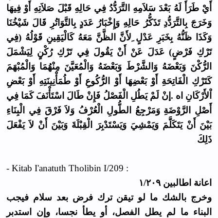
أَيْ طَرَأَ لَهُ بَعْدَ سَلاَمِهِ التَّرَدُّدُ فِي حَالِهِ قَبْلَ صَلاَتِهِ أَوْ فِيهَا
وَخَرَجَ بِالتَّرَدُّدِ تَذَكُّرُ حَالِهِ وَإِخْبَارُ عَدَدٍ بِالتَّوَاتُرِ قَالَ شَيْخُنَا
وَكَذَا ظَنُّهُ بِخَبَرِ عَدْلٍ ِلأَنَّ الظَّنَّ مَعَهُ كَالْيَقِينِ قَوْلُهُ (فِي
تَرْكِ فَرْضٍ) عَدَلَ عَنْ أَنْ يَقُولَ فِي تَرْكِ رُكْنٍ لِيَشْمَلَ
الرُّكْنَ وَبَعْضَهُ وَالشَّرْطَ وَبَعْضَهُ وَالْمُعَيَّنَ مِنْهُمَا وَالْمُبْهَمَ
كَتَرْكِ الْفَاتِحَةِ أَوْ بَعْضِهَا أَوْ الرُّكُوعِ أَوْ طُمَأْنِينَتِهِ أَوْ بَعْضِ
اْلأَرْكَانِ اه .إنْ لَمْ يَطُلِ الْفَصْلُ فَإِنْ طَالَ اسْتَأْنَفَ كَمَا فِي
أَصْلِ الرَّوْضَةِ وَمَرْجِعُ الطُّولِ الْعُرْفُ وَلاَ فَرْقَ فِي الْبِنَاءِ
بَيْنَ أَنْ يَتَكَلَّمَ وَيَمْشِيَ وَيَسْتَدْبِرَ الْقِبْلَةَ وَبَيْنَ أَنْ لاَ يَفْعَلَ
ذَلِكَ
- Kitab I'anatuth Tholibin I/209 :
اعانة اطالبين ١/٢٠٩
وخرج بالشك ما لو تيقن ترك فرض بعد سلام فيجب
البناء ما لم يطل الفصل، أو يطأ نجسا، وإن استدبر