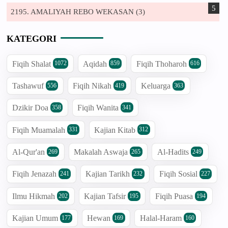
2195. AMALIYAH REBO WEKASAN (3)
KATEGORI
Fiqih Shalat
Aqidah
Fiqih Thoharoh
1072
859
616
Tashawuf
Fiqih Nikah
Keluarga
556
419
363
Dzikir Doa
Fiqih Wanita
358
341
Fiqih Muamalah
Kajian Kitab
331
312
Al-Qur'an
Makalah Aswaja
Al-Hadits
269
265
249
Fiqih Jenazah
Kajian Tarikh
Fiqih Sosial
241
232
227
Ilmu Hikmah
Kajian Tafsir
Fiqih Puasa
202
195
194
Kajian Umum
Hewan
Halal-Haram
177
169
160