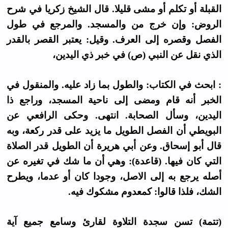
القبلة أو تكلم أو مشى قليلا. قال الشيخ زكريا في شرح
الروض: وإن خرج من والمسجد. والمرجع في طول
الفصل وقصره إلى العرف. وقيل: يعتبر القصر بالقدر
الذي نقل عن النبي (ص) في خبر ذي اليدين،
: ابحث في الكتاب: والطول بما زاد عليه. والمنقول في
الخبر أنه قام ومضى إلى ناحية المسجد، وراجع ذا
اليدين، وسأل الصحابة. انتهى. وحكى الرافعي عن
البويطي أن الفصل الطويل ما يزيد على قدر ركعة، وبه
قال أبو إسحاق. وعن أبي هريرة أن الطويل قدر الصلاة
التي كان فيها. (قاعدة): وهي أن ما شك في تغيره عن
أصله يرجع به إلى الاصل، وجودا كان أو عدما، ويطرح
الشك، فلذا قالوا: كمعدوم مشكوك فيه.
(تتمة) تسن سجدة التلاوة لقارئ وسامع جميع آية