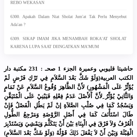
REBO WEKASAN
6300. Apakah Dalam Niat Sholat Jum'at Tak Perlu Menyebut
Ada'an ?
6309. SIKAP IMAM JIKA MENAMBAH ROKA'AT SHOLAT
KARENA LUPA SAAT DIINGATKAN MA'MUM
حاشيتا قليوبي وعميرة الجزء 1 صحـ : 231 مكتبة دار
الكتب العربية(وَلَوْ شَكَّ بَعْدَ السَّلاَمِ فِي تَرْكِ فَرْضٍ لَمْ
يُؤَثِّرْ عَلَى الْمَشْهُورِ) لأَنَّ الظَّاهِرَ وُقُوعُ السَّلاَمِ عَنْ تَمَامٍ
وَالثَّانِيْ يُؤَثِّرُ ِلأَنَّ اْلأَصْلَ عَدَمُ فِعْلِهِ فَيَبْنِيْ عَلَى الْمُتَيَقَّنِ
وَيَسْجُدُ كَمَا فِي صُلْبِ الصَّلاَةِ إنْ لَمْ يَطُلِ الْفَصْلُ فَإِنْ
طَالَ اسْتَأْنَفَ كَمَا فِي أَصْلِ الرَّوْضَةِ وَمَرْجِعُ الطُّولِ
الْعُرْفُ وَلاَ فَرْقَ فِي الْبِنَاءِ بَيْنَ أَنْ يَتَكَلَّمَ وَيَمْشِيَ وَيَسْتَدْبِرَ
الْقِبْلَةَ وَبَيْنَ أَنْ لاَ يَفْعَلَ ذَلِكَ قَوْلُهُ (وَلَوْ شَكَّ بَعْدَ السَّلاَمِ)