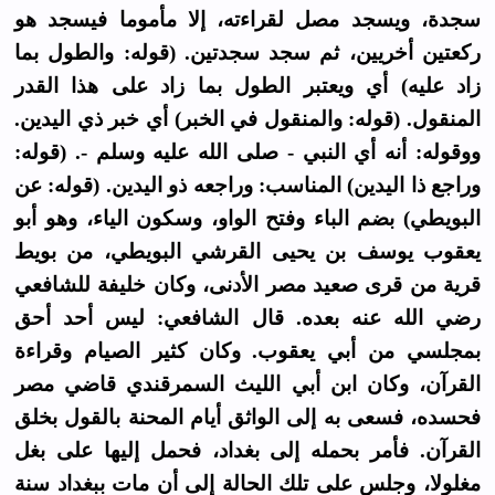
سجدة، ويسجد مصل لقراءته، إلا مأموما فيسجد هو
ركعتين أخريين، ثم سجد سجدتين. (قوله: والطول بما
زاد عليه) أي ويعتبر الطول بما زاد على هذا القدر
المنقول. (قوله: والمنقول في الخبر) أي خبر ذي اليدين.
ووقوله: أنه أي النبي - صلى الله عليه وسلم -. (قوله:
وراجع ذا اليدين) المناسب: وراجعه ذو اليدين. (قوله: عن
البويطي) بضم الباء وفتح الواو، وسكون الياء، وهو أبو
يعقوب يوسف بن يحيى القرشي البويطي، من بويط
قرية من قرى صعيد مصر الأدنى، وكان خليفة للشافعي
رضي الله عنه بعده. قال الشافعي: ليس أحد أحق
بمجلسي من أبي يعقوب. وكان كثير الصيام وقراءة
القرآن، وكان ابن أبي الليث السمرقندي قاضي مصر
فحسده، فسعى به إلى الواثق أيام المحنة بالقول بخلق
القرآن. فأمر بحمله إلى بغداد، فحمل إليها على بغل
مغلولا، وجلس على تلك الحالة إلى أن مات ببغداد سنة