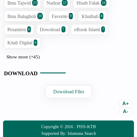
Ilmu Tajwid
Nadzar
Hisab Falak
23
22
16
Ilmu Balaghoh
Favorite
Khutbah
10
9
8
Pesantren
Download
eBook Islami
8
7
7
Kitab Digital
6
Show more (+45)
DOWNLOAD
Download Files
Copyright © 2016 :
PISS-KTB
Supported By:
Islamuna Search