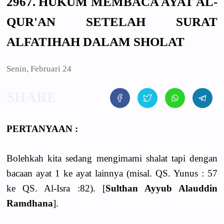
2967. HUKUM MEMBACA AYAT AL-
QUR'AN SETELAH SURAT
ALFATIHAH DALAM SHOLAT
Senin, Februari 24
PERTANYAAN :
Bolehkah kita sedang mengimami shalat tapi dengan
bacaan ayat 1 ke ayat lainnya (misal. QS. Yunus : 57
ke QS. Al-Isra :82). [
Sulthan Ayyub Alauddin
Ramdhana
].