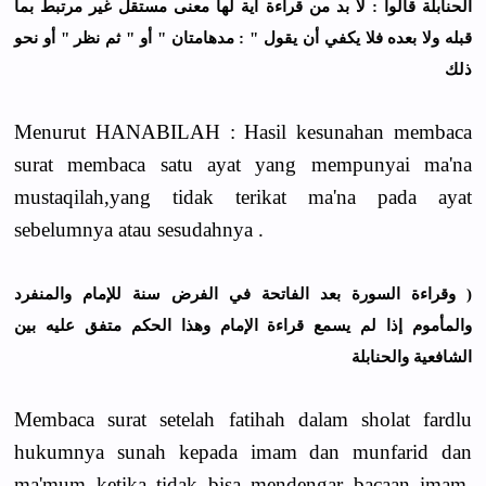
ﺍﻟﺤﻨﺎﺑﻠﺔ ﻗﺎﻟﻮﺍ : ﻻ ﺑﺪ ﻣﻦ ﻗﺮﺍﺀﺓ ﺁﻳﺔ ﻟﻬﺎ ﻣﻌﻨﻰ ﻣﺴﺘﻘﻞ ﻏﻴﺮ ﻣﺮﺗﺒﻂ ﺑﻤﺎ
ﻗﺒﻠﻪ ﻭﻻ ﺑﻌﺪﻩ ﻓﻼ ﻳﻜﻔﻲ ﺃﻥ ﻳﻘﻮﻝ " : ﻣﺪﻫﺎﻣﺘﺎﻥ " ﺃﻭ " ﺛﻢ ﻧﻈﺮ " ﺃﻭ ﻧﺤﻮ
ﺫﻟﻚ
Menurut HANABILAH : Hasil kesunahan membaca
surat membaca satu ayat yang mempunyai ma'na
mustaqilah,yang tidak terikat ma'na pada ayat
sebelumnya atau sesudahnya .
( ﻭﻗﺮﺍﺀﺓ ﺍﻟﺴﻮﺭﺓ ﺑﻌﺪ ﺍﻟﻔﺎﺗﺤﺔ ﻓﻲ ﺍﻟﻔﺮﺽ ﺳﻨﺔ ﻟﻺﻣﺎﻡ ﻭﺍﻟﻤﻨﻔﺮﺩ
ﻭﺍﻟﻤﺄﻣﻮﻡ ﺇﺫﺍ ﻟﻢ ﻳﺴﻤﻊ ﻗﺮﺍﺀﺓ ﺍﻹﻣﺎﻡ ﻭﻫﺬﺍ ﺍﻟﺤﻜﻢ ﻣﺘﻔﻖ ﻋﻠﻴﻪ ﺑﻴﻦ
ﺍﻟﺸﺎﻓﻌﻴﺔ ﻭﺍﻟﺤﻨﺎﺑﻠﺔ
Membaca surat setelah fatihah dalam sholat fardlu
hukumnya sunah kepada imam dan munfarid dan
ma'mum ketika tidak bisa mendengar bacaan imam.