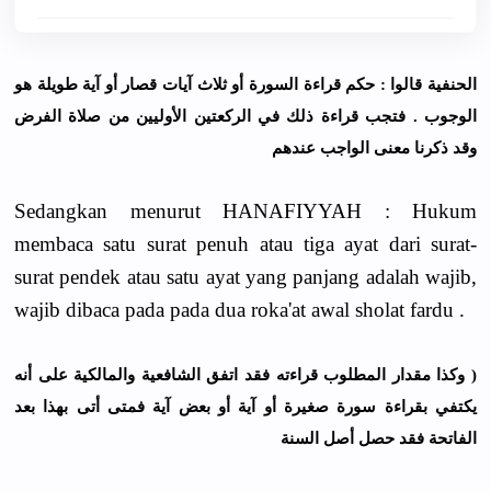
ﺍﻟﺤﻨﻔﻴﺔ ﻗﺎﻟﻮﺍ : ﺣﻜﻢ ﻗﺮﺍﺀﺓ ﺍﻟﺴﻮﺭﺓ ﺃﻭ ﺛﻼﺙ ﺁﻳﺎﺕ ﻗﺼﺎﺭ ﺃﻭ ﺁﻳﺔ ﻃﻮﻳﻠﺔ ﻫﻮ
ﺍﻟﻮﺟﻮﺏ . ﻓﺘﺠﺐ ﻗﺮﺍﺀﺓ ﺫﻟﻚ ﻓﻲ ﺍﻟﺮﻛﻌﺘﻴﻦ ﺍﻷﻭﻟﻴﻴﻦ ﻣﻦ ﺻﻼﺓ ﺍﻟﻔﺮﺽ
ﻭﻗﺪ ﺫﻛﺮﻧﺎ ﻣﻌﻨﻰ ﺍﻟﻮﺍﺟﺐ ﻋﻨﺪﻫﻢ
Sedangkan menurut HANAFIYYAH : Hukum
membaca satu surat penuh atau tiga ayat dari surat-
surat pendek atau satu ayat yang panjang adalah wajib,
wajib dibaca pada pada dua roka'at awal sholat fardu .
( ﻭﻛﺬﺍ ﻣﻘﺪﺍﺭ ﺍﻟﻤﻄﻠﻮﺏ ﻗﺮﺍﺀﺗﻪ ﻓﻘﺪ ﺍﺗﻔﻖ ﺍﻟﺸﺎﻓﻌﻴﺔ ﻭﺍﻟﻤﺎﻟﻜﻴﺔ ﻋﻠﻰ ﺃﻧﻪ
ﻳﻜﺘﻔﻲ ﺑﻘﺮﺍﺀﺓ ﺳﻮﺭﺓ ﺻﻐﻴﺮﺓ ﺃﻭ ﺁﻳﺔ ﺃﻭ ﺑﻌﺾ ﺁﻳﺔ ﻓﻤﺘﻰ ﺃﺗﻰ ﺑﻬﺬﺍ ﺑﻌﺪ
ﺍﻟﻔﺎﺗﺤﺔ ﻓﻘﺪ ﺣﺼﻞ ﺃﺻﻞ ﺍﻟﺴﻨﺔ