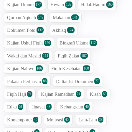
Kajian Umum
Hewan
Halal-Haram
177
169
160
Qurban Aqiqah
Makanan
149
141
Dokumen Foto
Akhlaq
132
124
Kajian Ushul Fiqih
Biografi Ulama
120
112
Wakaf dan Masjid
Fiqih Zakat
111
107
Kajian Nahwu
Fiqih Kesehatan
106
100
Pakaian Perhiasan
Daftar Isi Dokumen
86
77
Fiqih Haji
Kajian Ramadhan
Kisah
71
71
68
Etika
Jinayat
Kebangsaan
61
48
46
Kontemporer
Motivasi
Lain-Lain
45
45
38