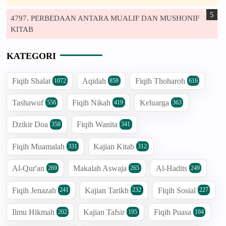
4797. PERBEDAAN ANTARA MUALIF DAN MUSHONIF
KITAB
KATEGORI
Fiqih Shalat
Aqidah
Fiqih Thoharoh
1072
859
616
Tashawuf
Fiqih Nikah
Keluarga
556
419
363
Dzikir Doa
Fiqih Wanita
358
341
Fiqih Muamalah
Kajian Kitab
331
312
Al-Qur'an
Makalah Aswaja
Al-Hadits
269
265
249
Fiqih Jenazah
Kajian Tarikh
Fiqih Sosial
241
232
227
Ilmu Hikmah
Kajian Tafsir
Fiqih Puasa
202
195
194