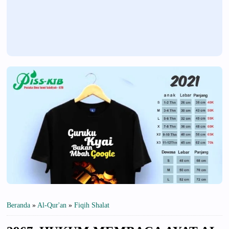
Beranda
»
Al-Qur'an
»
Fiqih Shalat