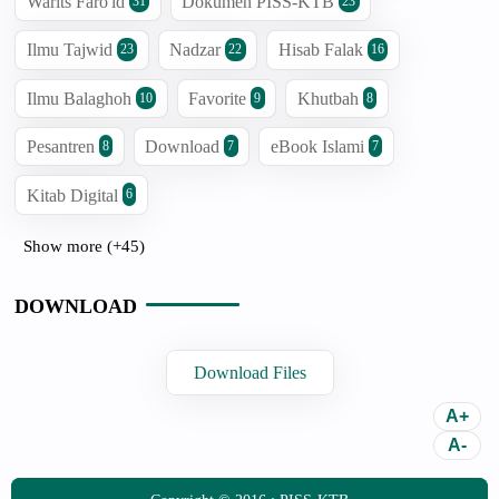
Warits Faro'id
Dokumen PISS-KTB
31
23
Ilmu Tajwid
Nadzar
Hisab Falak
23
22
16
Ilmu Balaghoh
Favorite
Khutbah
10
9
8
Pesantren
Download
eBook Islami
8
7
7
Kitab Digital
6
Show more (+45)
DOWNLOAD
Download Files