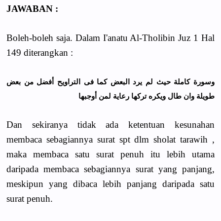
JAWABAN :
Boleh-boleh saja. Dalam I'anatu Al-Tholibin Juz 1 Hal
149 diterangkan :
ﻭﺳﻮﺭﺓ ﻛﺎﻣﻠﺔ ﺣﻴﺚ ﻟﻢ ﻳﺮﺩ ﺍﻟﺒﻌﺾ ﻛﻤﺎ ﻓﻰ ﺍﻟﺘﺮﺍﻭﻳﺢ ﺃﻓﻀﻞ ﻣﻦ ﺑﻌﺾ
ﻃﻮﻳﻠﺔ ﻭﺍﻥ ﻃﺎﻝ ﻭﻳﻜﺮﻩ ﺗﺮﻛﻬﺎ ﺭﻋﺎﻳﺔ ﻟﻤﻦ ﺃﻭﺟﺒﻬﺎ
Dan sekiranya tidak ada ketentuan kesunahan
membaca sebagiannya surat spt dlm sholat tarawih ,
maka membaca satu surat penuh itu lebih utama
daripada membaca sebagiannya surat yang panjang,
meskipun yang dibaca lebih panjang daripada satu
surat penuh.