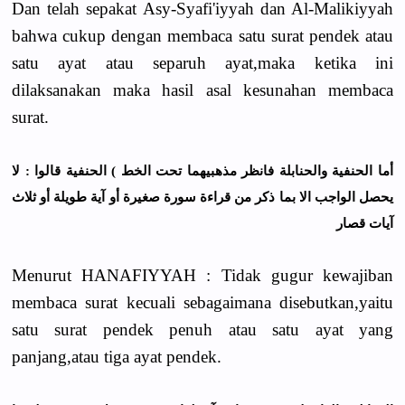
Dan telah sepakat Asy-Syafi'iyyah dan Al-Malikiyyah
bahwa cukup dengan membaca satu surat pendek atau
satu ayat atau separuh ayat,maka ketika ini
dilaksanakan maka hasil asal kesunahan membaca
surat.
ﺃﻣﺎ ﺍﻟﺤﻨﻔﻴﺔ ﻭﺍﻟﺤﻨﺎﺑﻠﺔ ﻓﺎﻧﻈﺮ ﻣﺬﻫﺒﻴﻬﻤﺎ ﺗﺤﺖ ﺍﻟﺨﻂ ) ﺍﻟﺤﻨﻔﻴﺔ ﻗﺎﻟﻮﺍ : ﻻ
ﻳﺤﺼﻞ ﺍﻟﻮﺍﺟﺐ ﺍﻻ ﺑﻤﺎ ﺫﻛﺮ ﻣﻦ ﻗﺮﺍﺀﺓ ﺳﻮﺭﺓ ﺻﻐﻴﺮﺓ ﺃﻭ ﺁﻳﺔ ﻃﻮﻳﻠﺔ ﺃﻭ ﺛﻼﺙ
ﺁﻳﺎﺕ ﻗﺼﺎﺭ
Menurut HANAFIYYAH : Tidak gugur kewajiban
membaca surat kecuali sebagaimana disebutkan,yaitu
satu surat pendek penuh atau satu ayat yang
panjang,atau tiga ayat pendek.