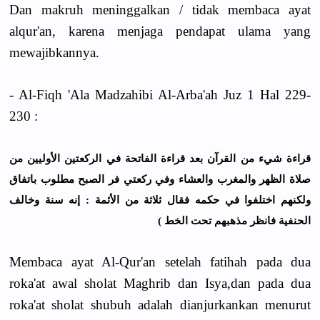
Dan makruh meninggalkan / tidak membaca ayat
alqur'an, karena menjaga pendapat ulama yang
mewajibkannya.
- Al-Fiqh 'Ala Madzahibi Al-Arba'ah Juz 1 Hal 229-
230 :
ﻗﺮﺍﺀﺓ ﺷﻲﺀ ﻣﻦ ﺍﻟﻘﺮﺁﻥ ﺑﻌﺪ ﻗﺮﺍﺀﺓ ﺍﻟﻔﺎﺗﺤﺔ ﻓﻲ ﺍﻟﺮﻛﻌﺘﻴﻦ ﺍﻷﻭﻟﻴﻴﻦ ﻣﻦ
ﺻﻼﺓ ﺍﻟﻈﻬﺮ ﻭﺍﻟﻤﻐﺮﺏ ﻭﺍﻟﻌﺸﺎﺀ ﻭﻓﻲ ﺭﻛﻌﺘﻲ ﻓﺮ ﺍﻟﺼﺒﺢ ﻣﻄﻠﻮﺏ ﺑﺎﺗﻔﺎﻕ
ﻭﻟﻜﻨﻬﻢ ﺍﺧﺘﻠﻔﻮﺍ ﻓﻲ ﺣﻜﻤﻪ ﻓﻘﺎﻝ ﺛﻼﺛﺔ ﻣﻦ ﺍﻷﺋﻤﺔ : ﺇﻧﻪ ﺳﻨﺔ ﻭﺧﺎﻟﻒ
ﺍﻟﺤﻨﻔﻴﺔ ﻓﺎﻧﻈﺮ ﻣﺬﻫﺒﻬﻢ ﺗﺤﺖ ﺍﻟﺨﻂ )
Membaca ayat Al-Qur'an setelah fatihah pada dua
roka'at awal sholat Maghrib dan Isya,dan pada dua
roka'at sholat shubuh adalah dianjurkankan menurut