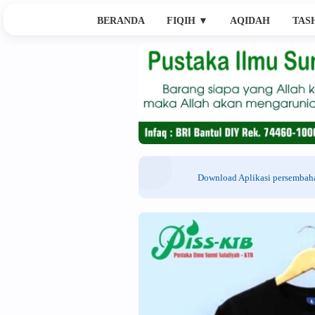
BERANDA
FIQIH
▼
AQIDAH
TAS
Download Aplikasi persemba