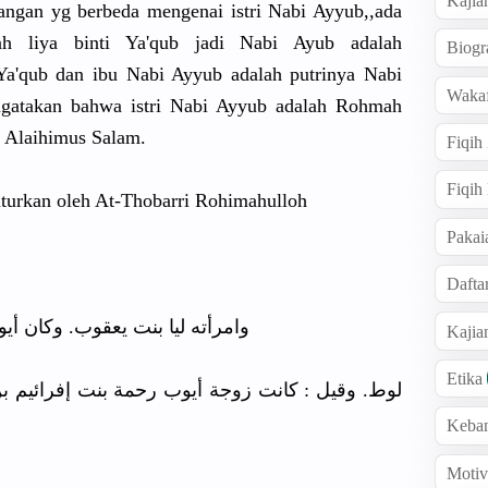
Kajia
ngan yg berbeda mengenai istri Nabi Ayyub,,ada
ah liya binti Ya'qub jadi Nabi Ayub adalah
Biogr
a'qub dan ibu Nabi Ayyub adalah putrinya Nabi
Wakaf
gatakan bahwa istri Nabi Ayyub adalah Rohmah
ub Alaihimus Salam.
Fiqih
Fiqih
tuturkan oleh At-Thobarri Rohimahulloh
Pakai
Dafta
وامرأته ليا بنت يعقوب. وكان أ
Kaji
Etika
لوط. وقيل : كانت زوجة أيوب رحمة بنت إفرائيم .
Keba
Motiv