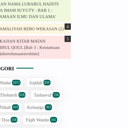
AN NAMA LUBABUL HADITS
 IMAM SUYUTY - BAB 1 :
AMAAN ILMU DAN ULAMA'
. AMALIYAH REBO WEKASAN (2)
. KAJIAN KITAB MATAN
HUL QOUL [Bab 3 : Keutamaan
lahirrohmaanirrohiim]
GORI
 Shalat
Aqidah
1072
859
 Thoharoh
Tashawuf
616
556
 Nikah
Keluarga
419
363
r Doa
Fiqih Wanita
358
341