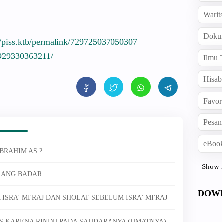
Warit
Doku
/piss.ktb/permalink/729725037050307
9929330363211/
Ilmu 
Hisab
Favor
Pesan
eBook
IBRAHIM AS ?
Show 
ERANG BADAR
DOW
 ISRA' MI'RAJ DAN SHOLAT SEBELUM ISRA' MI'RAJ
S KARENA RINDU PADA SAUDARANYA (UMATNYA)