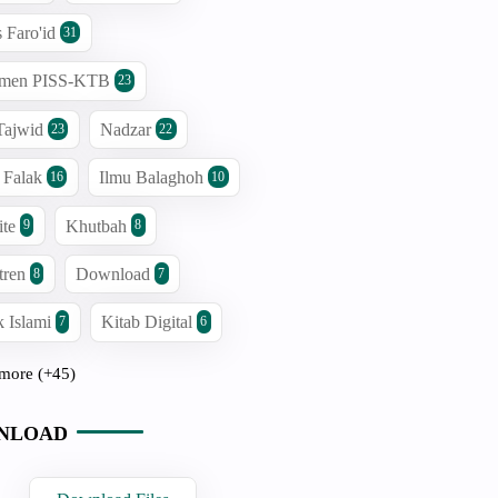
s Faro'id
31
men PISS-KTB
23
Tajwid
Nadzar
23
22
 Falak
Ilmu Balaghoh
16
10
ite
Khutbah
9
8
tren
Download
8
7
 Islami
Kitab Digital
7
6
more (+45)
NLOAD