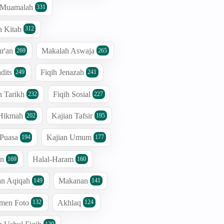
h Muamalah
331
n Kitab
312
r'an
Makalah Aswaja
269
265
dits
Fiqih Jenazah
249
241
n Tarikh
Fiqih Sosial
232
227
 Hikmah
Kajian Tafsir
202
195
 Puasa
Kajian Umum
194
177
an
Halal-Haram
169
160
an Aqiqah
Makanan
149
141
men Foto
Akhlaq
132
124
120