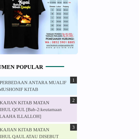
UMEN POPULAR
. PERBEDAAN ANTARA MUALIF
MUSHONIF KITAB
. KAJIAN KITAB MATAN
HUL QOUL [Bab-2:keutamaan
ILAAHA ILLALLOH]
. KAJIAN KITAB MATAN
IHUL QAUL ATAU DISEBUT