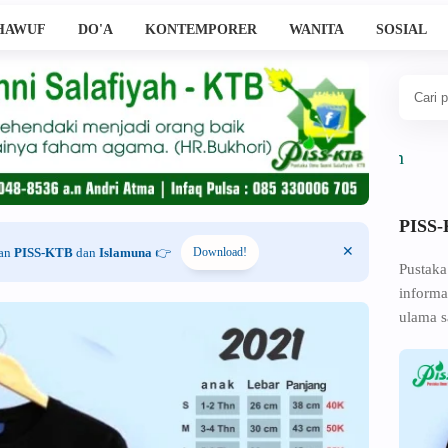
HAWUF
DO'A
KONTEMPORER
WANITA
SOSIAL
PISS
han
PISS-KTB
dan
Islamuna
👉
Download!
Pustaka
informa
ulama s