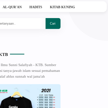
AL-QUR'AN
HADITS
KITAB KUNING
Ahlussunnah Wal Jama'ah
-KTB
 Ilmu Sunni Salafiyah - KTB. Sumber
si tanya-jawab islam sesuai pemahaman
alaf ahlus sunnah wal jama'ah