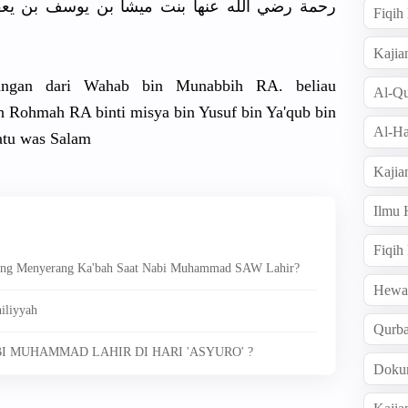
رحمة رضي الله عنها بنت ميشا بن يوسف بن يعق
Fiqi
Kajia
erangan dari Wahab bin Munabbih RA. beliau
Al-Qu
ah Rohmah RA binti misya bin Yusuf bin Ya'qub bin
Al-Ha
atu was Salam
Kajia
Ilmu
Fiqih
Yang Menyerang Ka'bah Saat Nabi Muhammad SAW Lahir?
Hew
iliyyah
Qurb
BI MUHAMMAD LAHIR DI HARI 'ASYURO' ?
Doku