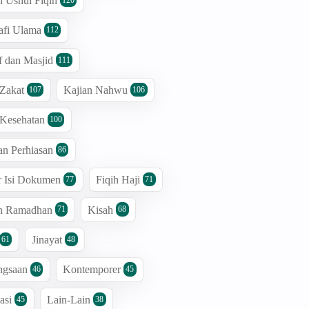
n Ushul Fiqih
afi Ulama
112
 dan Masjid
111
 Zakat
Kajian Nahwu
107
106
 Kesehatan
100
an Perhiasan
86
r Isi Dokumen
Fiqih Haji
77
71
an Ramadhan
Kisah
71
68
Jinayat
61
48
ngsaan
Kontemporer
46
45
asi
Lain-Lain
45
38