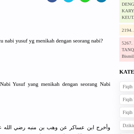
DENG
KARYA
KEUT
2194
u nabi yusuf yg menikah dengan seorang nabi?
5267
TANQI
Bismil
KATE
Nabi Yusuf yang menikah dengan seorang Nabi
Fiqih
Fiqih
Fiqih
Dziki
وأخرج ابن عساكر عن وهب بن منبه رضي الله عنه