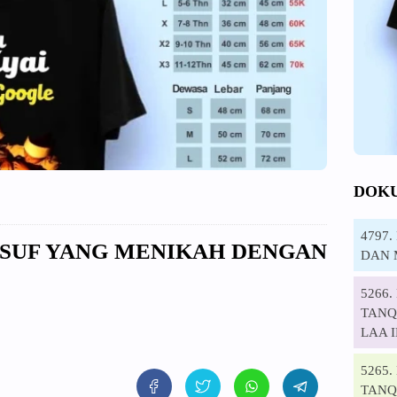
DOK
4797
YUSUF YANG MENIKAH DENGAN
DAN 
5266
TANQI
LAA 
5265
TANQ