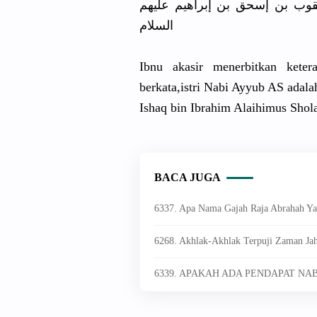
وب بن إسحق بن إبراهيم عليهم
السلام
Ibnu akasir menerbitkan ket
berkata,istri Nabi Ayyub AS adal
Ishaq bin Ibrahim Alaihimus Shol
BACA JUGA
6337. Apa Nama Gajah Raja Abrahah 
6268. Akhlak-Akhlak Terpuji Zaman Jah
6339. APAKAH ADA PENDAPAT NA