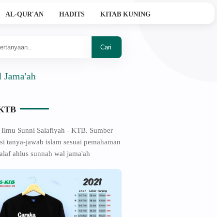
AL-QUR'AN
HADITS
KITAB KUNING
h
-KTB
 Ilmu Sunni Salafiyah - KTB. Sumber
si tanya-jawab islam sesuai pemahaman
alaf ahlus sunnah wal jama'ah