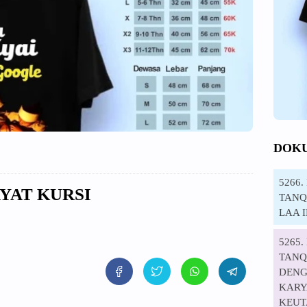
DOK
5266
AYAT KURSI
TANQI
LAA 
5265
TANQ
DENG
KARYA
KEUT