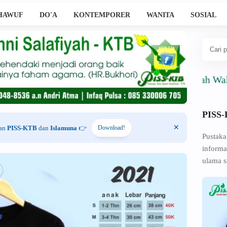
HAWUF
DO'A
KONTEMPORER
WANITA
SOSIAL
Ahlussunnah Wal Jama'a
PISS
han
PISS-KTB
dan
Islamuna
👉
Download!
Pustaka
informa
ulama s