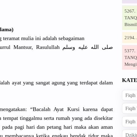
5267
TANQI
Bismil
 lama)
2194
g teramat mulia ini adalah sebagaiman
rrul Mantsur, Rasulullah
صلى الله عليه وسلم
5377
TANQI
Mengi
KATE
dalah ayat yang sangat agung yang terdapat dalam
Fiqih
Fiqih
mengatakan
: “Bacalah Ayat Kursi karena dapat
n tempat tinggalmu serta rumah yang ada disekitar
Fiqih
 pada pagi hari dan petang hari maka akan aman
Dziki
kau membacanya
ketika engkau hendak tidur maka