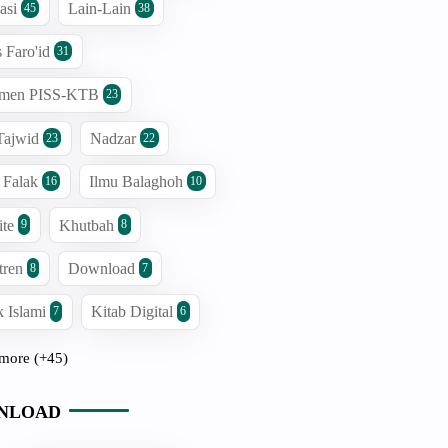
asi
Lain-Lain
45
38
s Faro'id
31
men PISS-KTB
23
Tajwid
Nadzar
23
22
 Falak
Ilmu Balaghoh
16
10
ite
Khutbah
9
8
tren
Download
8
7
 Islami
Kitab Digital
7
6
more (+45)
NLOAD