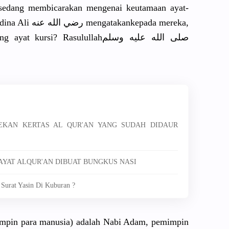
 sedang membicarak
an mengenai keutamaan ayat-
maka Sayyidina Ali رضي الله عنه mengatakan
kepada mereka,
ng ayat kursi? Rasulullah
صلى الله عليه وسلم
EKAN KERTAS AL QUR'AN YANG SUDAH DIDAUR
 AYAT ALQUR'AN DIBUAT BUNGKUS NASI
Surat Yasin Di Kuburan ?
impin para manusia) adalah Nabi Adam, pemimpin