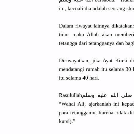
itu, kecuali dia adalah seorang shi
Dalam riwayat lainnya dikatakan
tidur maka Allah akan member
tetangga dari tetanggany
a dan bag
Diriwayatk
an, jika Ayat Kursi 
mendatangi
rumah itu selama 30 
itu selama 40 hari.
Rasulullah
صلى الله عليه وسلم berkata kepada Sayyidina Ali رضي الله عنه :
“Wahai Ali, ajarkanlah
ini kepa
para tetanggamu
, karena tidak di
kursi).”