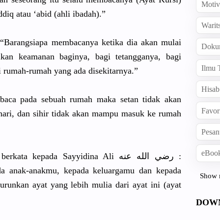
Motiv
ddiq atau ‘abid (ahli ibadah).”
Warit
:
“Barangsia
pa membacanya
ketika dia akan mulai
Doku
ikan
keamanan baginya, bagi tetanggany
a, bagi
Ilmu 
i rumah-ruma
h yang ada disekitarn
ya.”
Hisab
dibaca pada sebuah rumah maka setan tidak akan
Favor
hari, dan sihir tidak akan mampu masuk ke rumah
Pesan
eBook
da anak-anakm
u, kepada keluargamu
dan kepada
Show 
turunkan
ayat yang lebih mulia dari ayat ini (ayat
DOW