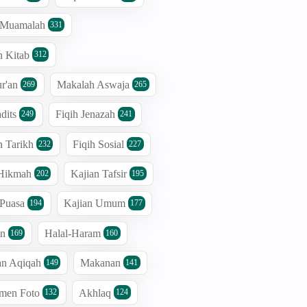
h Muamalah
331
n Kitab
312
r'an
Makalah Aswaja
269
265
dits
Fiqih Jenazah
249
241
n Tarikh
Fiqih Sosial
232
227
 Hikmah
Kajian Tafsir
202
195
 Puasa
Kajian Umum
194
177
an
Halal-Haram
169
160
an Aqiqah
Makanan
149
141
men Foto
Akhlaq
132
124