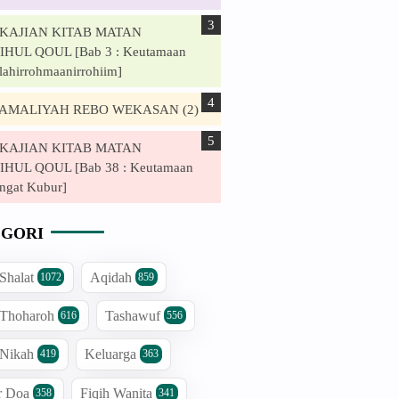
. KAJIAN KITAB MATAN
HUL QOUL [Bab 3 : Keutamaan
lahirrohmaanirrohiim]
. AMALIYAH REBO WEKASAN (2)
. KAJIAN KITAB MATAN
HUL QOUL [Bab 38 : Keutamaan
ngat Kubur]
GORI
 Shalat
Aqidah
1072
859
 Thoharoh
Tashawuf
616
556
 Nikah
Keluarga
419
363
r Doa
Fiqih Wanita
358
341