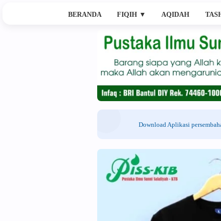
BERANDA
FIQIH
▼
AQIDAH
TAS
Download Aplikasi persemba