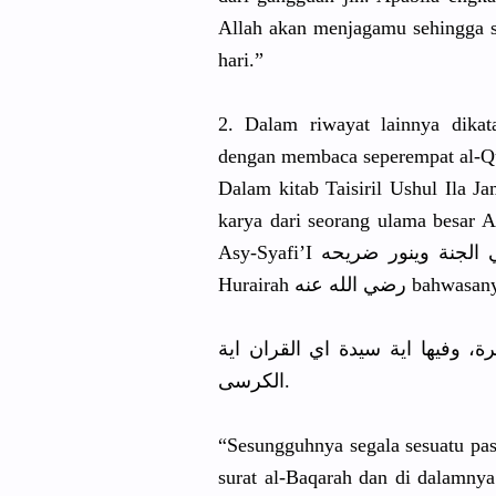
Allah akan menjagamu sehingga 
hari.”
2. Dalam riwayat lainnya dika
dengan membaca seperempat
al-Q
Dalam kitab Taisiril Ushul Ila Jami’ Ushul
karya dari seorang ulama besar 
Asy-Syafi’
Hurairah رضي الله عنه bahwa
، وفيها اية سيدة اي القران اية
الكرسى.
“Sesungguh
nya segala sesuatu pa
surat al-Baqarah
dan di dalamnya 