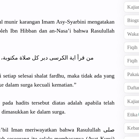
Kajia
Biogr
ajul munir karangan Imam Asy-Syarbi
ni mengatakan
oleh Ibn Hibban dan an-Nasa’i bahwa Rasulullah
Wakaf
Fiqih
من قرأ اية الكرسى دبر كل صلاة مكتوبة، ل
Fiqih
Pakai
setiap selesai shalat fardhu, maka tidak ada yang
e dalam surga kecuali kematian.”
Dafta
Kaji
pada hadits tersebut diatas adalah apabila telah
an dimasukkan
ke dalam surga.
Etika
Keba
i’bil Iman meriwayatk
an bahwa Rasulullah
صلى
a: “Tidaklah seseorang itu selalu membacanya
(Ayat Kursi)