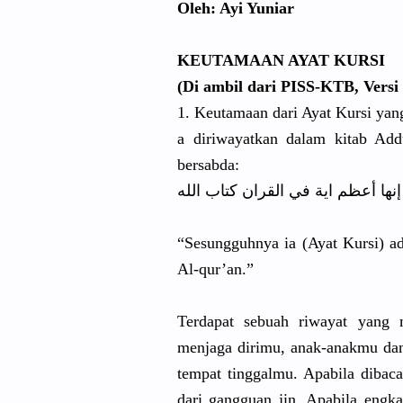
Oleh: Ayi Yuniar
KEUTAMAAN AYAT KURSI
(Di ambil dari PISS-KTB, Versi
1. Keutamaan dari Ayat Kursi yan
a diriwayatk
an dalam kitab Addu
bersabda:
إنها أعظم اية في القران كتاب الله
“Sesungguh
nya ia (Ayat Kursi) a
Al-qur’an.
”
Terdapat sebuah riwayat yang 
menjaga dirimu, anak-anakm
u da
tempat tinggalmu.
Apabila dibaca
dari gangguan jin. Apabila eng