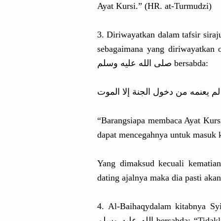
Ayat Kursi.” (HR. at-Turmudz
i)
3. Diriwayatk
an dalam tafsir sir
sebagaiman
a yang diriwayatk
an 
صلى الله عليه وسلم bersabda:
م يعنمه من دخول الجنة إلا الموت
“Barangsia
pa membaca Ayat Kursi 
dapat mencegahny
a untuk masuk k
Yang dimaksud kecuali kematian 
dating ajalnya maka dia pasti ak
4. Al-Baihaqy
dalam kitabnya Sy
الله عليه وسلم bersabd