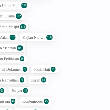
n Ushul Fiqih
120
afi Ulama
112
 dan Masjid
111
 Zakat
Kajian Nahwu
107
106
 Kesehatan
100
an Perhiasan
86
r Isi Dokumen
Fiqih Haji
77
71
an Ramadhan
Kisah
71
68
Jinayat
61
48
ngsaan
Kontemporer
46
45