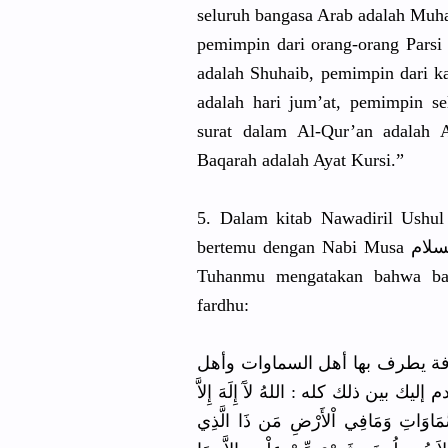
seluruh bangasa Arab adalah Muh
pemimpin dari orang-oran
g Parsi
adalah Shuhaib, pemimpin dari k
adalah hari jum’at, pemimpin se
surat dalam Al-Qur’an adalah 
Baqarah
adalah Ayat Kursi.”
5. Dalam kitab Nawadiril Ushul
Tuhanmu mengatakan
bahwa bar
fardhu:
فة يطرف بها أهل السماوات وأهل
ن ذلك كله : اللهُ لآَ إِلَهَ إِلاَّ
ُُ وَ
اتِ وَمَافِي اْلأَرْضِ مَن ذَا الَّذِي