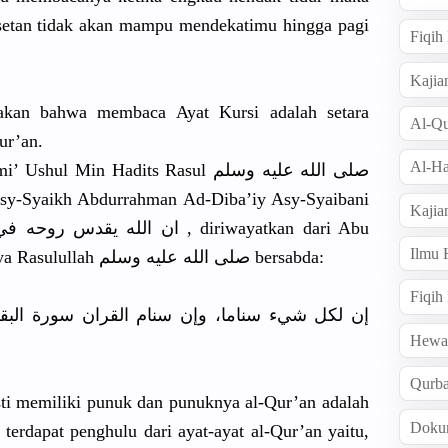
setan tidak akan mampu mendekatim
u hingga pagi
Fiqi
Kajia
takan bahwa membaca Ayat Kursi adalah setara
Al-Qu
ur’an.
Al-Ha
 Min Hadits Rasul صلى الله عليه وسلم
Asy-Syaikh
Abdurrahma
n Ad-Diba’iy
Asy-Syaiba
ni
Kajia
I ان الله يقدس روحه في الجنة وينور ضريحه , diriwayatk
an dari Abu
Ilmu
sanya
Rasulullah
صلى الله عليه وسلم bersabda:
Fiqih
إن لكل شيء سناما، وإن سنام القران سورة البقرة
Hew
Qurb
sti memiliki punuk dan punuknya al-Qur’an adalah
Doku
terdapat penghulu dari ayat-ayat al-Qur’an yaitu,