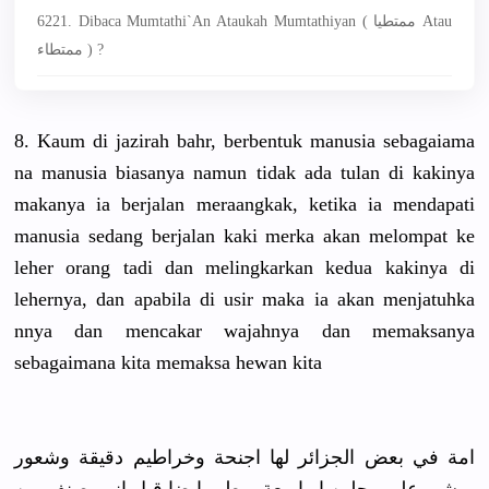
6221. Dibaca Mumtathi`an Ataukah Mumtathiyan ( ممتطيا Atau
ممتطاء ) ?
8. Kaum di jazirah bahr, berbentuk manusia sebagaiama
na manusia biasanya namun tidak ada tulan di kakinya
makanya ia berjalan meraangkak
, ketika ia mendapati
manusia sedang berjalan kaki merka akan melompat ke
leher orang tadi dan melingkark
an kedua kakinya di
lehernya, dan apabila di usir maka ia akan menjatuhka
nnya dan mencakar wajahnya dan memaksanya
sebagaiman
a kita memaksa hewan kita
امة في بعض الجزائر لها اجنحة وخراطيم دقيقة وشعور