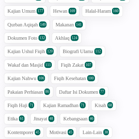
Kajian Umum
Hewan
Halal-Haram
177
169
160
Qurban Aqiqah
Makanan
149
141
Dokumen Foto
Akhlaq
132
124
Kajian Ushul Fiqih
Biografi Ulama
120
112
Wakaf dan Masjid
Fiqih Zakat
111
107
Kajian Nahwu
Fiqih Kesehatan
106
100
Pakaian Perhiasan
Daftar Isi Dokumen
86
77
Fiqih Haji
Kajian Ramadhan
Kisah
71
71
68
Etika
Jinayat
Kebangsaan
61
48
46
Kontemporer
Motivasi
Lain-Lain
45
45
38