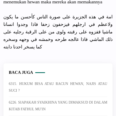
menemukan hewan maka mereka akan memakannya
امة في هذه الجزيرة على صورة الناس كأحسن ما يكون
ولاعظم في ارجلهم فيزحفون زحفا فاذا وجدوا انسانا
ماشيا قفزوه على رقبته ولوى من على الرقبة رجليه على
ذلك الماشي فاذا عالجه طرحه وخمشه في وجهه وسخره
كما يسخر احدنا دابته
BACA JUGA
6315. HUKUM BISA ATAU RACUN HEWAN, NAJIS ATAU
SUCI ?
6226. SIAPAKAH SYAIKHINA YANG DIMAKSUD DI DALAM
KITAB FATHUL MU'IN