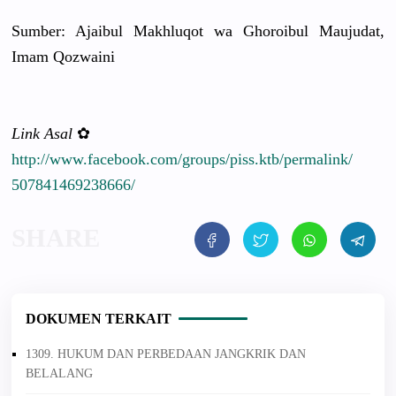
Sumber: Ajaibul Makhluqot wa Ghoroibul Maujudat,
Imam Qozwaini
Link Asal
✿
http://
www.faceboo
k.com/
groups/
piss.ktb/
permalink/
50784146923
8666/
DOKUMEN TERKAIT
1309. HUKUM DAN PERBEDAAN JANGKRIK DAN
BELALANG