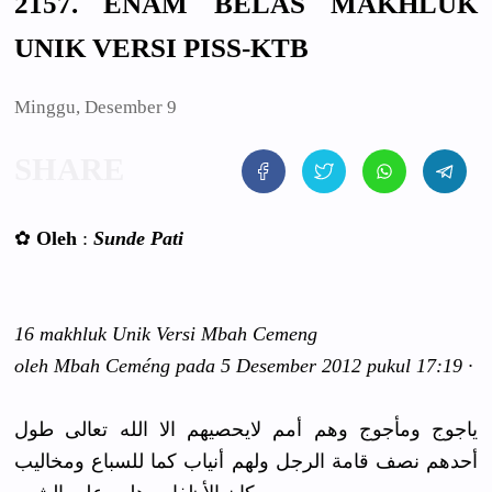
2157. ENAM BELAS MAKHLUK
UNIK VERSI PISS-KTB
Minggu, Desember 9
✿
Oleh
:
Sunde Pati
‎16 makhluk Unik Versi Mbah Cemeng
oleh Mbah Ceméng pada 5 Desember 2012 pukul 17:19 ·
ياجوج ومأجوج وهم أمم لايحصيهم الا الله تعالى طول
أحدهم نصف قامة الرجل ولهم أنياب كما للسباع ومخاليب