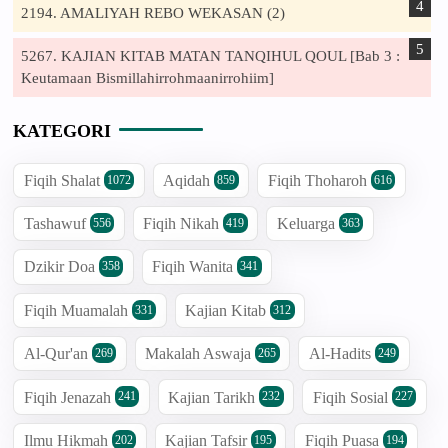
2194. AMALIYAH REBO WEKASAN (2)
5267. KAJIAN KITAB MATAN TANQIHUL QOUL [Bab 3 :
Keutamaan Bismillahirrohmaanirrohiim]
KATEGORI
Fiqih Shalat
Aqidah
Fiqih Thoharoh
1072
859
616
Tashawuf
Fiqih Nikah
Keluarga
556
419
363
Dzikir Doa
Fiqih Wanita
358
341
Fiqih Muamalah
Kajian Kitab
331
312
Al-Qur'an
Makalah Aswaja
Al-Hadits
269
265
249
Fiqih Jenazah
Kajian Tarikh
Fiqih Sosial
241
232
227
Ilmu Hikmah
Kajian Tafsir
Fiqih Puasa
202
195
194