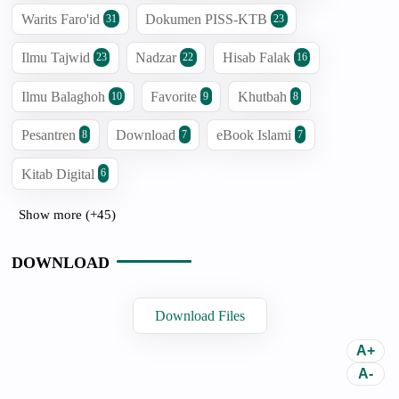
Warits Faro'id
Dokumen PISS-KTB
31
23
Ilmu Tajwid
Nadzar
Hisab Falak
23
22
16
Ilmu Balaghoh
Favorite
Khutbah
10
9
8
Pesantren
Download
eBook Islami
8
7
7
Kitab Digital
6
Show more (+45)
DOWNLOAD
Download Files