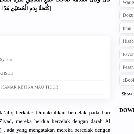
Warit
اِكْتَحَلَ
ا بِدَمِ الْحُسَيْن
هَذَا الْ
Doku
Ilmu 
Hisab
Favor
 Syukur
Pesan
UKHSOH
eBook
 KAMAR KETIKA MAU TIDUR
Show 
DOW
ta’a
liq berkata: Dimakruhka
n bercelak pada hari
Ziyad, mereka berdua bercelak dengan darah Al
a) , ada yang mengatakan
mereka bercelak dengan