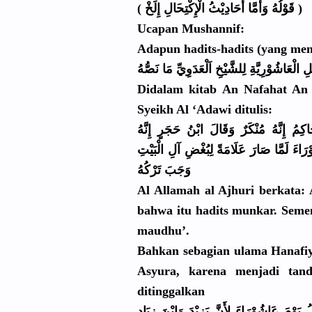
َالِ إِلَخْ )
( قَوْلُهُ وَأَمَّا أَحَادِيْث
ُ الْإِكْتِح
Ucapan Mushannif:
Adapun hadits-had
its (yang me
ِ الْعَاشُوْ
رِيَّةِ لِلشَّيْخِ
اَلْعَدَوِ
يِّ مَا نَصُّهُ
Didalam kitab An Nafahat An
Syeikh Al ‘Adawi ditulis:
اكِمُ
إِنَّهُ مُنْكَرٌ وَقَالَ ابْنُ حَجَرٍ إِنَّهُ
َرَا
ءَ لَمَّا صَارَ عَلَامَةً لِبُغْضِ آلِ الْبَيْتِ
وَجَبَ تَرْكُهُ
Al Allamah al Ajhuri berkata:
bahwa itu hadits munkar. Sem
maudhu’.
Bahkan sebagian ulama Hanafi
Asyura, karena menjadi tan
ditinggalk
an
لُ يَوْمَ عَاشُوْرَا
ءَ لِأَنَّ يَزِيْدَ وَابْنَ زِيَادٍ