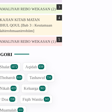
. AMALIYAH REBO WEKASAN (2)
. KAJIAN KITAB MATAN
HUL QOUL [Bab 3 : Keutamaan
lahirrohmaanirrohiim]
. AMALIYAH REBO WEKASAN (1)
GORI
 Shalat
Aqidah
1072
859
 Thoharoh
Tashawuf
616
556
 Nikah
Keluarga
419
363
r Doa
Fiqih Wanita
358
341
h Muamalah
331