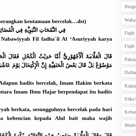
Biogr
Wakaf
nerangka
n keutamaan bercelak…d
st)
فِي النَّفَحَا
تِ النَّبَوِي
َّةِ فِي الْفَضَائِ
ل
Fiqih
 Nabawiyyah
Fil fadha`il Al ‘Asuriyyah
karya
Fiqih
قَالَ الْعَلَّام
َةَ اَلْأَجْهُ
وْرِيُّ أَمَّا حَدِيْثُ الْكَحْلِ فَقَالَ الْحَ
Pakai
مَوْضُوْعٌ
بَلْ قَالَ بَعْضُ الْحَنَفِي
َّةِ إِنَّ الْإِكْتِح
الَ يَوْمَ عَاشُوْ
Dafta
 Adapun hadits bercelak, Imam Hakim berkata
Kaji
entara Imam Ibnu Hajar berpendapa
t itu hadits
Etika
yyah
berkata, sesungguhn
ya bercelak pada hari
Keba
da kebencian kepada Alul bait maka wajib
Motiv
قَالَ وَقَالَ الْعَلَّام
َةُ صَاحِبُ جَمْعِ التَّعَالِ
يْقِ يُكْرَهُ الْكَحْ