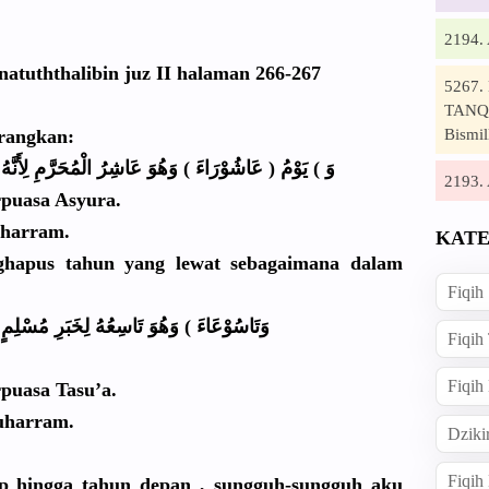
2194
natutht
halibin juz II halaman 266-267
5267
TANQI
Bismil
erangka
n:
وَ ) يَوْمُ ( عَاشُوْرَا
ءَ ) وَهُوَ عَاشِرُ الْمُحَرَّ
مِ لِأَنَّه
2193
puasa Asyura.
uharram.
KATE
hapus tahun yang lewat sebagaiman
a dalam
Fiqih
وَتَاسُوْع
اءَ ) وَهُوَ تَاسِعُهُ لِخَبَرِ مُسْلِمٍ ل
Fiqih
Fiqih
puasa Tasu’a.
harram.
Dziki
Fiqi
p hingga tahun depan , sungguh-su
ngguh aku