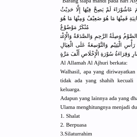
"Barang siapa mandi pada hari Asy
ُ عَاشُوْرَا
ءَ لَمْ يَصِحَّ فِيْهَا إِلَّا حَدِيْثُ
نِ
يَةِ فَمِنْهَا مَا هُوَ ضَعِيْفٌ وَمِنْهَا مَا هُوَ
مُنْكَرٌ مَوْضُوْعٌ
ُ لصَّوْم
ُ وَصِلَةُ الرَّحِمِ وَالصَّدَق
َةُ وَالْإِغْت
ُ ْسِ الْيَتِيْم
ِ وَالتَّوْس
ِعَةُ عَلَى الْعِيَالِ
ا
رِ وَقِرَاءَة
ُ سُوْرَةِ الْإِخْلَا
صِ أَلْفَ مَرَّةٍ
Al Allamah Al Ajhuri berkata:
Walhasil, apa yang diriwayatk
an
tidak ada yang shahih kecuali
keluarga.
Adapun yang lainnya ada yang dh
Ulama menghitung
nya menjadi du
1. Shalat
2. Berpuasa
3.Silaturr
ahim