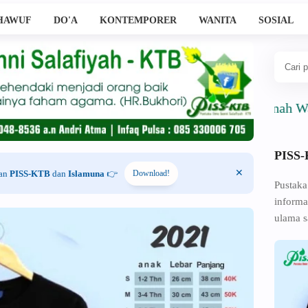
HAWUF
DO'A
KONTEMPORER
WANITA
SOSIAL
Ahlussunnah Wal Jama'
PISS
han
PISS-KTB
dan
Islamuna
👉
Download!
Pustaka
informa
ulama s