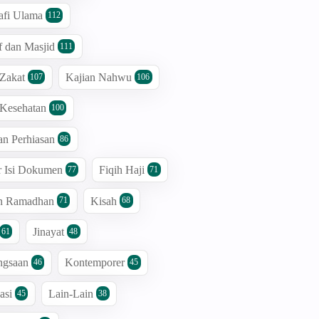
afi Ulama
112
 dan Masjid
111
 Zakat
Kajian Nahwu
107
106
 Kesehatan
100
an Perhiasan
86
r Isi Dokumen
Fiqih Haji
77
71
an Ramadhan
Kisah
71
68
Jinayat
61
48
ngsaan
Kontemporer
46
45
asi
Lain-Lain
45
38