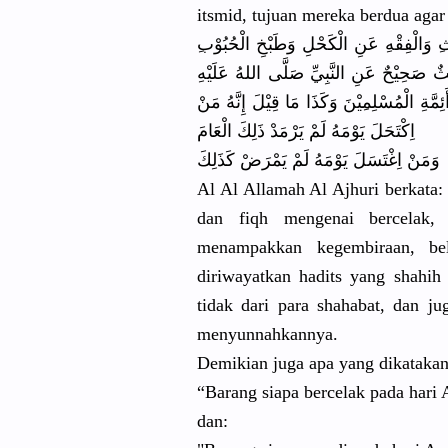
itsmid, tujuan mereka berdua agar
ِث
ِ وَالْفِقْه
ِ عَنِ الْكَحْلِ وَطَبْخِ الْحُبُوْب
ِ ٌ صَحِيْحٌ عَنِ النَّبِيِّ
صَلَّى اللهُ عَلَيْهِ
َِمَّةِ الْمُسْلِم
ِيْنَ وَكَذَا مَا قِيْلَ إِنَّهُ مَنْ
اِكْتَحَلَ
يَوْمَهُ لَمْ يَرْمَدْ ذَلِكَ الْعَامَ
وَمَنْ اِغْتَسَلَ
يَوْمَهُ لَمْ يَمْرَضْ كَذَلِكَ
Al Al Allamah Al Ajhuri berkata:
dan fiqh mengenai bercelak, 
menampakka
n kegembiraa
n, be
diriwayatk
an hadits yang shahih 
tidak dari para shahabat, dan 
menyunnahk
annya.
Demikian juga apa yang dikatakan
“Barang siapa bercelak pada hari
dan: