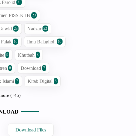
s Faro'id
31
men PISS-KTB
23
Tajwid
Nadzar
23
22
 Falak
Ilmu Balaghoh
16
10
ite
Khutbah
9
8
tren
Download
8
7
 Islami
Kitab Digital
7
6
more (+45)
NLOAD
Download Files