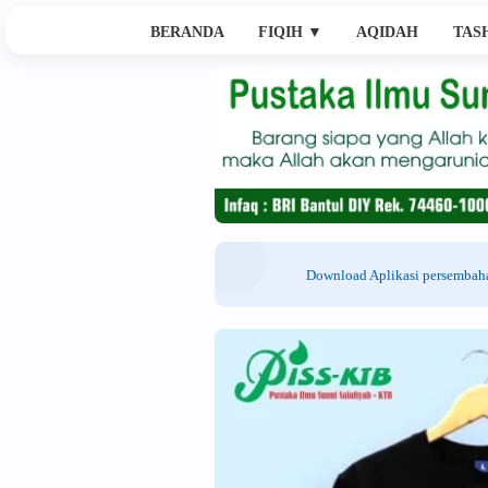
BERANDA
FIQIH
▼
AQIDAH
TAS
Download Aplikasi persemba