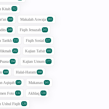
n Kitab
312
r'an
Makalah Aswaja
269
265
dits
Fiqih Jenazah
249
241
n Tarikh
Fiqih Sosial
232
227
 Hikmah
Kajian Tafsir
202
195
 Puasa
Kajian Umum
194
177
an
Halal-Haram
169
160
an Aqiqah
Makanan
149
141
men Foto
Akhlaq
132
124
n Ushul Fiqih
120