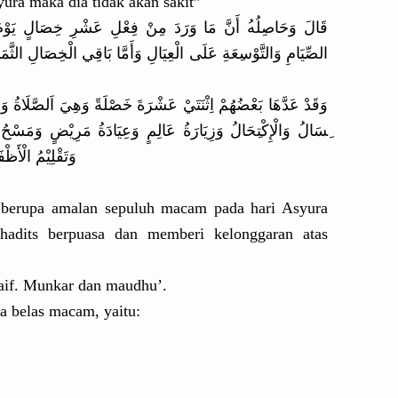
ura maka dia tidak akan sakit”
قَالَ وَحَاصِلُه
أَنَّ مَا وَرَدَ مِنْ فِعْلِ عَشْرِ خِصَالٍ يَوْمَ 
الصِّيَامِ
وَالتَّوْس
ِعَةِ عَلَى الْعِيَالِ
وَأَمَّا بَاقِي الْخِصَالِ
الثَّمَا
وَقَدْ عَدَّهَا بَعْضُهُمْ
اِثْنَتَيْ
عَشْرَةَ خَصْلَةً وَهِيَ اَلصَّلَاة
وَا
ِسَالُ وَالْإِكْت
ِحَالُ وَزِيَارَة
ُ عَالِمٍ وَعِيَادَة
مَرِيْضٍ وَمَسْحُ رَأ
وَتَقْلِيْ
مُ الْأَظْفَ
 berupa amalan sepuluh macam pada hari Asyura
 hadits berpuasa dan memberi kelonggara
n atas
aif. Munkar dan maudhu’.
a belas macam, yaitu: