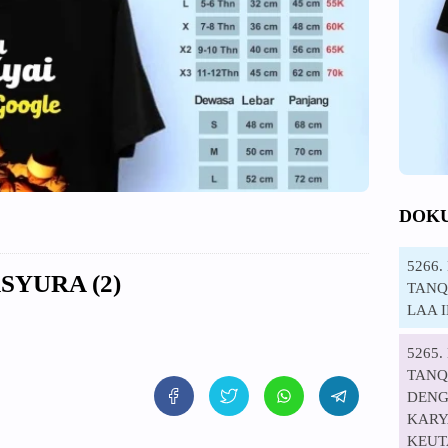
DOK
5266
SYURA (2)
TANQI
LAA 
5265
TANQ
DENG
KARYA
KEUT