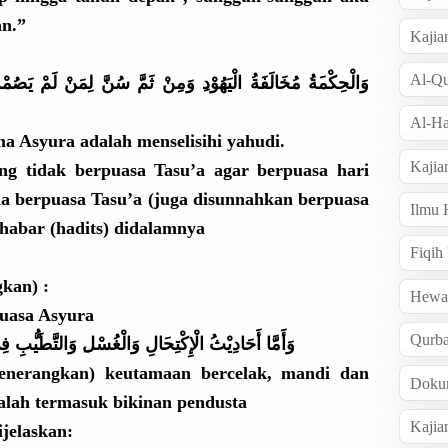
an
.”
Kajia
Al-Qu
وَالْحِكْم
َةُ مُخَالَفَة
ُ الْيَهُوْد
وَمِنْ ثَمَّ سُنَّ لِمَنْ لَمْ يَصُمْهُ
Al-Ha
a Asyura adalah menselisih
i yahudi.
Kajia
ng tidak berpuasa Tasu’a agar berpuasa hari
a berpuasa Tasu’a (juga disunnahka
n berpuasa
Ilmu
habar (hadits) didalamnya
Fiqih
gk
an) :
Hew
uasa Asyura
Qurb
وَأَمَّا أَحَادِيْث
ُ الْإِكْتِح
َالِ وَالْغُسْل
ِ وَالتَّطَي
بِ فِيْ
enerangka
n) keutamaan bercelak, mandi dan
Doku
dalah termasuk bikinan pendusta
Kajia
ijelaskan
: