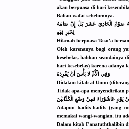
akan berpuasa di hari kesembil
Baliau wafat sebelumnya
.
ِ  صَوْمُ الْحَادِيَ
عَشَرَ بَلْ إِنْ صَامَهُ
لِخَبَرٍ فِيْهِ
Hikmah berpuasa Tasu’a bersam
Oleh karenanya bagi orang ya
kesebelas,
bahkan seandainya
di
hari kesebelas)
karena adanya k
وَفِي الْأُمِّ لَا بَأْسَ أَنْ يُفْرِدَهُ
Didalam kitab al Umm (diteran
Tidak apa-apa menyendiri
kan p
ُّ يَوْمِ عَاشُوْرَا
ءَ فَمِنْ وَضْعِ الْكَذَّاب
ِيْنَ
Adapun hadits-had
its (yang m
memakai wangi-wang
ian, itu a
Dalam kitab I’anatutht
halibin d