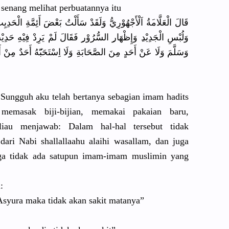
 senang melihat perbuatann
ya itu
قَالَ الْعَلَّام
َةُ اَلْأَجْهُ
وْرِيُّ وَلَقَدْ سَأَلْتُ بَعْضَ أَئِمَّةِ الْحَدِي
وَلُبْسِ الْجَدِيْد
ِ وَإِظْهَار
ِ السُّرُوْر
فَقَالَ لَمْ يَرِدْ فِيْهِ حَدِيْث
وَسَلَّمَ وَلَا عَنْ أَحَدٍ مِنَ الصَّحَابَ
ةِ وَلَا اِسْتَحَبّ
هُ أَحَدٌ مِنْ أَئ
 Sungguh aku telah bertanya sebagian imam hadits
memasak biji-bijia
n, memakai pakaian baru,
liau menjawab: Dalam hal-hal tersebut tidak
dari Nabi shallallaa
hu alaihi wasallam, dan juga
juga tidak ada satupun imam-imam muslimin yang
:
 Asyura maka tidak akan sakit matanya”