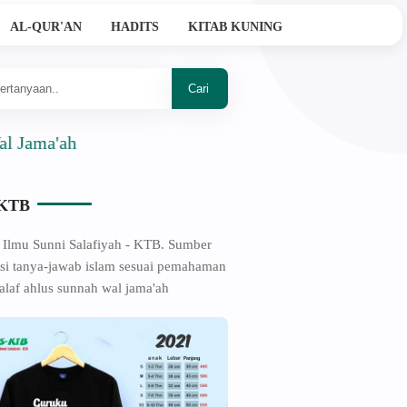
AL-QUR'AN
HADITS
KITAB KUNING
ah
-KTB
 Ilmu Sunni Salafiyah - KTB. Sumber
si tanya-jawab islam sesuai pemahaman
alaf ahlus sunnah wal jama'ah