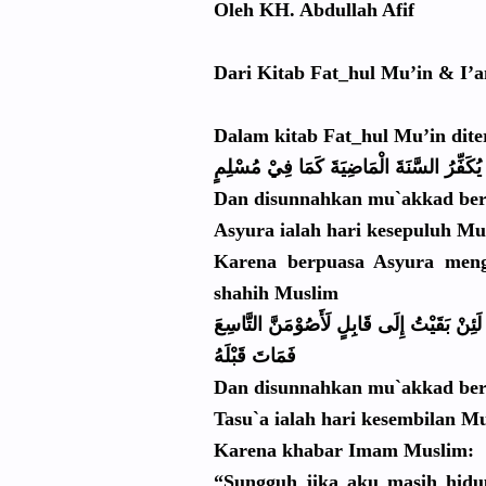
Oleh KH. Abdullah Afif
Dari Kitab Fat_hul Mu’in & I’a
Dalam kitab Fat_hul Mu’in dit
ُ يُكَفِّرُ السَّنَةَ الْمَاضِيَ
ةَ كَمَا فِيْ مُسْلِمٍ
Dan disunnahka
n mu`akkad ber
Asyura ialah hari kesepuluh M
Karena berpuasa Asyura meng
shahih Muslim
ََئِنْ بَقَيْتُ إِلَى قَابِلٍ لَأَصُوْمَ
نَّ التَّاسِعَ
فَمَاتَ قَبْلَهُ
Dan disunnahka
n mu`akkad ber
Tasu`a ialah hari kesembilan
Mu
Karena khabar Imam Muslim:
“Sungguh jika aku masih hidu