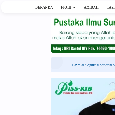
BERANDA
FIQIH
▼
AQIDAH
TAS
Download Aplikasi persemba