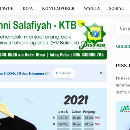
HAWUF
DO'A
KONTEMPORER
WANITA
SOSIAL
Ahlussunnah Wal Ja
PISS
han
PISS-KTB
dan
Islamuna
👉
Download!
Pustaka
informa
ulama s