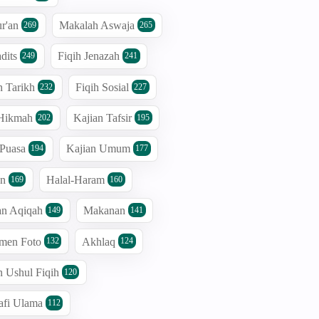
r'an
Makalah Aswaja
269
265
dits
Fiqih Jenazah
249
241
n Tarikh
Fiqih Sosial
232
227
 Hikmah
Kajian Tafsir
202
195
 Puasa
Kajian Umum
194
177
an
Halal-Haram
169
160
an Aqiqah
Makanan
149
141
men Foto
Akhlaq
132
124
n Ushul Fiqih
120
afi Ulama
112