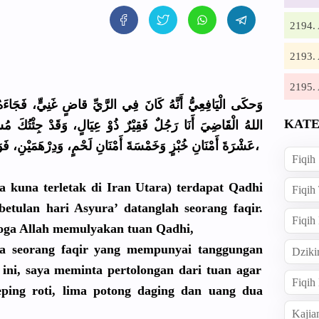
2194
2193
2195
وَحكَى الْيَافِعِ
يُّ أَنَّهُ كَانَ فِي الرَّيِّ قاضٍ غَنِيٍّ، فَجَاءَهُ 
KATE
اللهُ الْقَاضِيَ
أَنَا رَجُلٌ فَقِيْرٌ ذُوْ عِيَالٍ، وَقَدْ جِئْتُكَ مُس
بِذَلِكَ إِلَى وَقْتِ الظُّهْرِ،
عَشْرَةَ أَمْنَانِ خُبْزٍ وَخَمْسَةَ
أَمْنَانِ لَحْمٍ، وَدِرْهَمَ
يْنِ، فَو
Fiqih
a kuna terletak di Iran Utara) terdapat Qadhi
Fiqih
etulan hari Asyura’ datanglah seorang faqir.
Fiqih
moga Allah memulyakan
tuan Qadhi,
ya seorang faqir yang mempunyai tanggungan
Dziki
 ini, saya meminta pertolonga
n dari tuan agar
Fiqi
ping roti, lima potong daging dan uang dua
Kajia