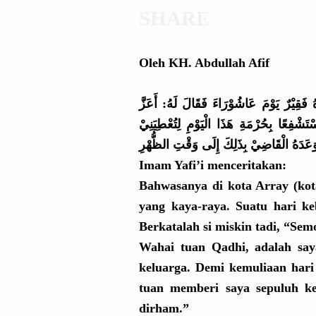
Oleh KH. Abdullah Afif
فَقِيْرٌ يَوْمَ عَاشُوْرَا
ءَ فَقَالَ لَهُ: أَعَزَّ
ْتَشْفِ
عًا بِحُرْمَةِ
هَذَا الْيَوْمِ لِتُعْطِيَ
نِيْ
َعَدَهُ
الْقَاضِيْ
Imam Yafi’i menceritak
an:
Bahwasanya
di kota Array (kot
yang kaya-raya.
Suatu hari keb
Berkatalah
si miskin tadi, “Se
Wahai tuan Qadhi, adalah sa
keluarga. Demi kemuliaan hari
tuan memberi saya sepuluh ke
dirham.”