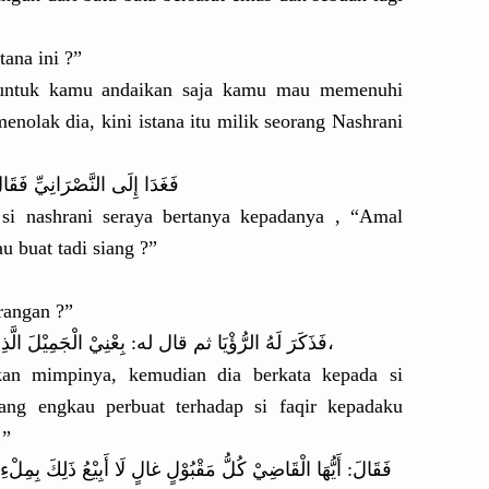
tana ini ?”
 untuk kamu andaikan saja kamu mau memenuhi
enolak dia, kini istana itu milik seorang Nashrani
فَغَدَا إِلَى النَّصْرَا
نِيِّ فَقَا
si nashrani seraya bertanya kepadanya , “Amal
 buat tadi siang ?”
rangan ?”
ِ بِمِائَةِ أَلْفِ دِرْهَمٍ،
فَذَكَرَ لَهُ الرُّؤْيَا
ثم قال له: بِعْنِيْ الْجَمِيْل
الَّذِي
k
an mimpinya, kemudian dia berkata kepada si
yang engkau perbuat terhadap si faqir kepadaku
!”
فَقَالَ: أَيُّهَا الْقَاضِيْ
كُلُّ مَقْبُوْلٍ
غالٍ لَا أَبِيْعُ ذَلِكَ بِمِلْءِ 