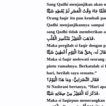
Sang Qadhi menjanjika
n akan 
Orang faqir itu pun kembali p
Qadhi menjanjika
nnya sampai 
sang Qadhi tidak memberikan
a
الْقَلْبِ،
فَذَهَبَ الْفَقِيْر
ُ مُنْكَسِرَ
Maka pergilah si faqir dengan p
ِالَ لَه: بِحَقِّ هَذَا الْيَوْمِ أَعْطِنِيْ
شَيْئًا
Maka si faqir melewati seorang
pintu rumahnya. Berkatalah
si 
hari, berilah saya sesuatu.”
فَقَال النَّصْرَا
نِيُّ: وَمَا هَذَا الْيَوْمُ؟
Si Nashrani bertanya, “Hari apa
ُ مِنْ صِفَاتِهِ شَيْئًا،
فَذَكَرَ لَهُ الْفَقِيْر
Maka si faqirpun menerangka
n