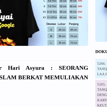
DOK
5266
tar Hari Asyura : SEORANG
TANQI
LAA 
ISLAM BERKAT MEMULIAKAN
5265
TANQ
DENG
KARYA
KEUT