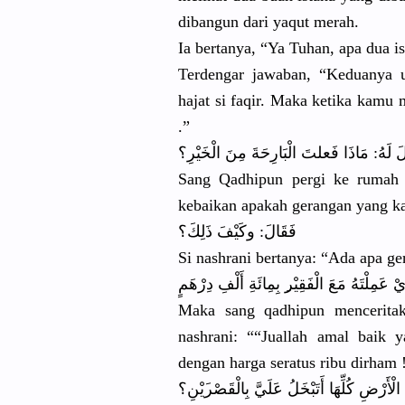
dibangun dari yaqut merah.
Ia bertanya, “Ya Tuhan, apa dua is
Terdengar jawaban, “Keduanya
hajat si faqir. Maka ketika kamu m
.”
لَ لَهُ: مَاذَا فَعلتَ الْبَارِحَ
ةَ مِنَ الْخَيْرِ؟
Sang Qadhipun pergi ke rumah 
kebaikan apakah gerangan yang kau
فَقَالَ: وكَيْفَ ذَلِكَ؟
Si nashrani bertanya: “Ada apa ge
َ ْ عَمِلْتَهُ
مَعَ الْفَقِيْر
Maka sang qadhipun mencerita
nashrani: ““Juallah amal baik 
dengan harga seratus ribu dirham 
الْأَرْضِ كُلِّهَا أَتَبْخَلُ
عَلَيَّ بِالْقَصْر
َيْنِ؟