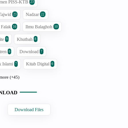
men PISS-KTB
23
Tajwid
Nadzar
23
22
 Falak
Ilmu Balaghoh
16
10
ite
Khutbah
9
8
tren
Download
8
7
 Islami
Kitab Digital
7
6
more (+45)
NLOAD
Download Files