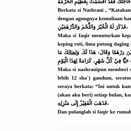
ْ حَاجَتَكَ فَقَدْ أَقْسَمْتَ
بِعَظِيْمِ
الْحُرْمَة
Berkata si Nashrani , “Kataka
dengan agungnya kemuliaan har
َمَيْنِ،
فَذَكَرَ لَهُ الْخُبْزَ وَاللَّحْم
َ وَالدِّرْه
Maka si faqir menuturkan
kepa
keping roti, lima potong dagin
نَ دِرْهَمًا وَقَالَ: هَذَا لَكَ وَلِعِيَال
ِكَ مَا
Maka si nashranipu
n memberi s
lebih 12 sha`) gandum, serat
seraya berkata: “Ini untuk ka
(akan aku beri) setiap bulan, ka
ُ إِلَى مَنْزِلِهِ
فَذَهَبَ الْفَقِيْر
،
Dan pulanglah si faqir ke ruma