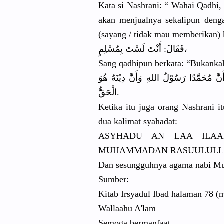
Kata si Nashrani: “ Wahai Qadhi, 
akan menjualnya
sekalipun denga
(sayang /
tidak mau memberikan) k
فَقَالَ: أَنْتَ لَسْتَ بِمُسْلِمٍ
،
Sang qadhipun berkata: “Bukanka
نَّ مُحَمَّدًا
رَسُوْلُ اللهِ وَأَنَّ دِيْنَهُ هُوَ
الْحَقُّ.
Ketika itu juga orang Nashrani 
dua kalimat syahadat:
ASYHADU AN LAA ILAA
MUHAMMADAN
RASUULUL
Dan sesungguhn
ya agama nabi M
Sumber:
Kitab Irsyadul Ibad halaman 78 (
Wallaahu A'lam
Semoga bermanfaat
.