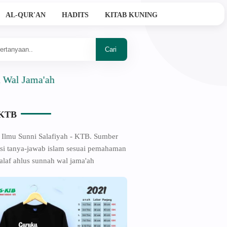
AL-QUR'AN
HADITS
KITAB KUNING
ma'ah
-KTB
 Ilmu Sunni Salafiyah - KTB. Sumber
si tanya-jawab islam sesuai pemahaman
alaf ahlus sunnah wal jama'ah