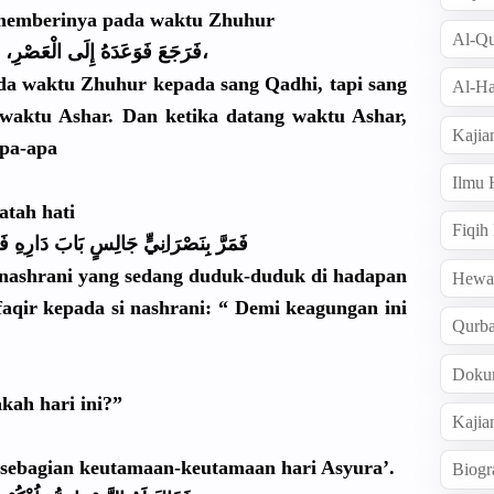
memberinya
pada waktu Zhuhur
Al-Qu
فَلَمَّا جَاءَ وَقْتُ الْعَصْرِ لَمْ يُعْطِهِ شَيْئًا،
فَرَجَعَ فَوَعَدَهُ
إِلَى الْعَصْرِ،
ada waktu Zhuhur kepada sang Qadhi, tapi sang
Al-Ha
waktu Ashar. Dan ketika datang waktu Ashar,
Kajia
pa-apa
Ilmu
atah hati
Fiqih
فَمَرَّ بِنَصْرَان
يٍّ جَالِسٍ بَابَ دَارِهِ فَقَ
 nashrani yang sedang duduk-dudu
k di hadapan
Hew
faqir kepada si nashrani: “ Demi keagungan ini
Qurb
Doku
kah hari ini?”
Kajia
 sebagian keutamaan-
keutamaan hari Asyura’.
Biogr