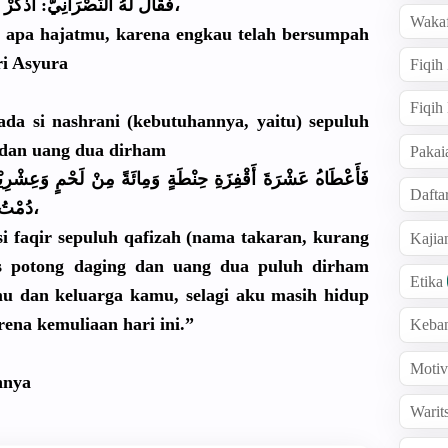
نِيُّ: اُذْكُر
فَقَالَ لَهُ النَّصْرَا
ِ،
Wakaf
n apa hajatmu, karena engkau telah bersumpah
i Asyura
Fiqih
Fiqih
da si nashrani (kebutuhan
nya, yaitu) sepuluh
g dan uang dua dirham
Pakai
فَأَعْطَاه
ُ عَشْرَةَ أَقْفِزَةِ
حِنْطَةٍ وَمِائَةً مِنْ لَحْمٍ وَعِشْرِيْ
Dafta
دُمْتُ حَيًّا فِيْ كُلِّ شَهْرٍ، كَرَامَةً لِهَذَا الْيَوْمِ،
i faqir sepuluh qafizah (nama takaran, kurang
Kaji
us potong daging dan uang dua puluh dirham
Etika
mu dan keluarga kamu, selagi aku masih hidup
rena kemuliaan hari ini.”
Keba
Motiv
hnya
Warit