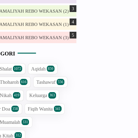
. AMALIYAH REBO WEKASAN (2)
. AMALIYAH REBO WEKASAN (1)
. AMALIYAH REBO WEKASAN (3)
GORI
 Shalat
Aqidah
1072
859
 Thoharoh
Tashawuf
616
556
 Nikah
Keluarga
419
363
r Doa
Fiqih Wanita
358
341
h Muamalah
331
n Kitab
312