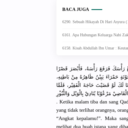
BACA JUGA
6290. Sebuah Hikayah Di Hari Asyura 
6161. Apa Hubungan Keluarga Nabi Zak
6158. Kisah Abdullah Ibn Umar : Keut
ْ رَأْسَكَ فَرَفَعَ رَأْسَهُ، فَأَبْصَرَ
قَصْرًا
ْتَة
ٍ حَمْرَاءَ يَبِيْنُ ظَاهِرُهُ مِنْ بَاطِنِهِ،
ا لَكَ لَوْ قَضَيْتَ حَاجَةَ الْفَقِيْر
ِ، فَلَمَّا
َ ْقَاضِيْ
مَرْعُوْبً
ا يُنَادِيْ بِالْوَيْل
ِ وَالثُّبُو
. Ketika malam tiba dan sang Qa
yang tidak terlihat orangnya, orang
“Angkat kepalamu!”
. Maka san
melihat dua buah istana yang diba