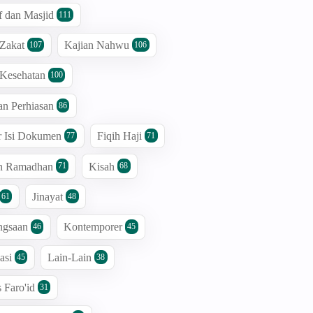
 dan Masjid
111
 Zakat
Kajian Nahwu
107
106
 Kesehatan
100
an Perhiasan
86
r Isi Dokumen
Fiqih Haji
77
71
an Ramadhan
Kisah
71
68
Jinayat
61
48
ngsaan
Kontemporer
46
45
asi
Lain-Lain
45
38
s Faro'id
31