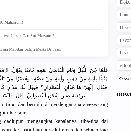
Doku
Ilmu 
(10 Muharram)
Hisab
ariya, Imron Dan Siti Maryam ?
Favor
amaan Menebar Salam Meski Di Pasar
Pesan
eBook
فَلَمَّا جُنَّ اللَّيْلُ وَنَامَ الْقَاضِيْ
سَمِعَ هَاتِفًا يَقُوْلُ: اِرْفَع
مَبْنِيًّا
بِلَبِنَةٍ
مِنْ ذَهَبٍ وَلَبِنَةٍ
مِنْ فِضَّةٍ، وَقَصْرًا مِنْ يَاقُو
Show 
فَقَالَ: إِلَهِيْ مَا هَذَانِ الْقَصْرَا
نِ؟ فَقِيْلَ لَهُ: هَذَانِ كَانَ
DOW
ْرِ،
رَدَدْتَهُ
صَارَا لِفُلَانٍ اَلنَّصْرَ
انِيِّ، قَالَ: فَانْتَبَه
ال
dhi tidur dan bermimpi mendengar suara seseorang
 itu berkata:
g qadhipun mengangkat
kepalanya,
tiba-tiba dai
ngun dari batu-bata bersalut emas dan sebuah lagi